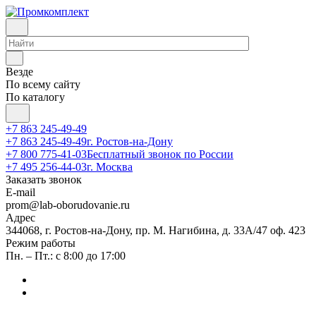
Везде
По всему сайту
По каталогу
+7 863 245-49-49
+7 863 245-49-49
г. Ростов-на-Дону
+7 800 775-41-03
Бесплатный звонок по России
+7 495 256-44-03
г. Москва
Заказать звонок
E-mail
prom@lab-oborudovanie.ru
Адрес
344068, г. Ростов-на-Дону, пр. М. Нагибина, д. 33А/47 оф. 423
Режим работы
Пн. – Пт.: с 8:00 до 17:00