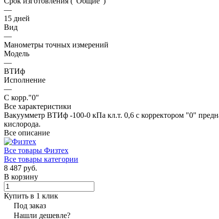
Срок изготовления ("Общие")
—
15 дней
Вид
—
Манометры точных измерений
Модель
—
ВТИф
Исполнение
—
С корр."0"
Все характеристики
Вакуумметр ВТИф -100-0 кПа кл.т. 0,6 с корректором "0" предн
кислорода.
Все описание
Все товары Физтех
Все товары категории
8 487 руб.
В корзину
Купить в 1 клик
Под заказ
Нашли дешевле?