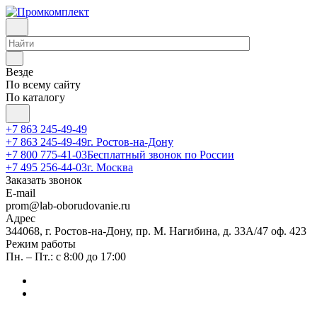
Везде
По всему сайту
По каталогу
+7 863 245-49-49
+7 863 245-49-49
г. Ростов-на-Дону
+7 800 775-41-03
Бесплатный звонок по России
+7 495 256-44-03
г. Москва
Заказать звонок
E-mail
prom@lab-oborudovanie.ru
Адрес
344068, г. Ростов-на-Дону, пр. М. Нагибина, д. 33А/47 оф. 423
Режим работы
Пн. – Пт.: с 8:00 до 17:00