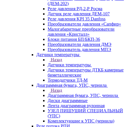
(ДЕМ-202)
Реле давления РД-2-Р Росма
Датчик реле давления ДЕМ-107
Реле давления KPI 35 Danfoss
Преобразователи давления «Сапфир»
Малогабаритные преобразователи
давления «Кристалл»
Блоки питания БП/БКП-36
Преобразователи давления ДМЭ
Преобразователь давления МПЭ
Датчики температуры
Назад
Датчики температуры
Датчики температуры ДТКБ камерные
биметаллические
Термодатчики ТД-М
Диаграммная бумага, УПС, чернила
Назад
Диаграммная бумага, УПС, чернила
Диски диаграммные
Лента диаграммная рулонная
УЗЕЛ ПИШУЩИЙ СПЕЦИАЛЬНЫЙ
(УПС)
Комплектующие к УПС (чернила)
Реле потока РПИ