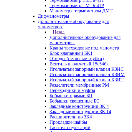
Термоманометр ТМТБ-41Т
Термоманометр ТМТБ-41Р
Манометр с термометром ДМТ
Дифманометры
Дополнительное оборудование для
манометров
Назад
Дополнительное оборудование для
манометров
Краны трехходовые под манометр
Блок клапанный БК1
Отводы (петлевые трубки)
Вентиль игольчатый 15с54бк
Игольчатый запорный клапан КЗИС
Игольчатый запорный клапан КЗИМ
Игольчатый запорный клапан КЗИТ
Разделители мембранные РМ
Переходники и муфты
Бобышки прямые БП
Бобышки скошенные БС
Закладные конструкции ЗК 4
Закладные конструкции ЗК 14
Расширители по ЗК4
Прокладки-шайбы
Гасители пульсаций