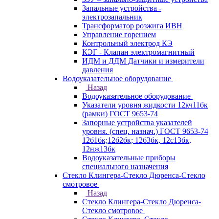
Запальные устройства -
электрозапальник
Трансформатор розжига ИВН
Управление горением
Контрольный электрод КЭ
КЭГ - Клапан электромагнитный
ИДМ и ДДМ Датчики и измерители
давления
Водоуказательное оборудование
Назад
Водоуказательное оборудование
Указатели уровня жидкости 12кч11бк
(рамки) ГОСТ 9653-74
Запорные устройства указателей
уровня. (спец. назнач.) ГОСТ 9653-74
12б1бк;12б2бк; 12б3бк, 12с13бк,
12нж13бк
Водоуказательные приборы
специального назначения
Стекло Клингера-Стекло Дюренса-Стекло
смотровое
Назад
Стекло Клингера-Стекло Дюренса-
Стекло смотровое