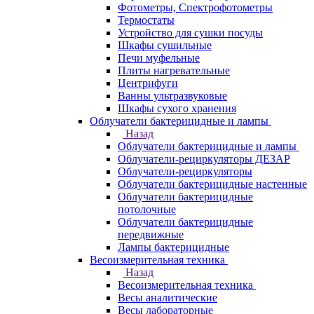
Фотометры, Спектрофотометры
Термостаты
Устройство для сушки посуды
Шкафы сушильные
Печи муфельные
Плиты нагревательные
Центрифуги
Ванны ультразвуковые
Шкафы сухого хранения
Облучатели бактерицидные и лампы
Назад
Облучатели бактерицидные и лампы
Облучатели-рециркуляторы ДЕЗАР
Облучатели-рециркуляторы
Облучатели бактерицидные настенные
Облучатели бактерицидные
потолочные
Облучатели бактерицидные
передвижные
Лампы бактерицидные
Весоизмерительная техника
Назад
Весоизмерительная техника
Весы аналитические
Весы лабораторные