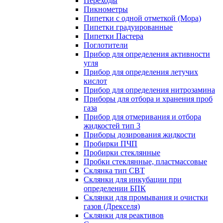
Переходы
Пикнометры
Пипетки с одной отметкой (Мора)
Пипетки градуированные
Пипетки Пастера
Поглотители
Прибор для определения активности
угля
Прибор для определения летучих
кислот
Прибор для определения нитрозамина
Приборы для отбора и хранения проб
газа
Прибор для отмеривания и отбора
жидкостей тип 3
Приборы дозирования жидкости
Пробирки ПЧП
Пробирки стеклянные
Пробки стеклянные, пластмассовые
Склянка тип СВТ
Склянки для инкубации при
определении БПК
Склянки для промывания и очистки
газов (Дрекселя)
Склянки для реактивов