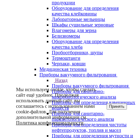
продукции
Оборудование для определения
качества клейковины
Лабораторные мельницы
Шкафы сушильные зерновые
Влагомеры для зерна
Белизномеры
Оборудование для определения
качества хлеба
Пробоотборники, щупы
Термоштанги
Черпаки, ковши
Медицинская техника
Приборы вакуумного фильтрования
Назад
Приборы вакуумного фильтрования
Мы используем cookie, чтобы сделать
Приборы для санитарно-
сайт ещё удобнее. Продолжая
микробиологического анализа
использовать данный сайт, вы
Приборы для определения взвешенных
соглашаетесь с использованием нами
Принять
веществ
cookie-файлов. Для получения
Приборы для санитарно-
дополнительной информации см.
паразитологического анализа
Политика конфиденциальности
.
Приборы для определения чистоты
нефтепродуктов, топлив и масел
Приборы для определения мутности и