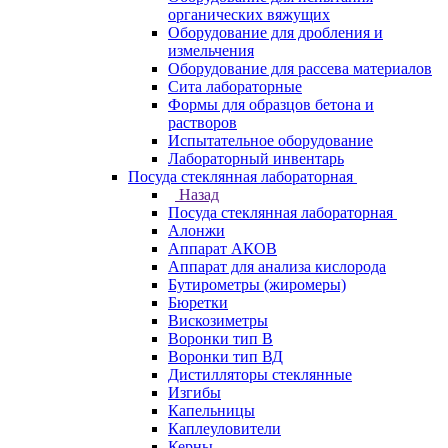
органических вяжущих
Оборудование для дробления и
измельчения
Оборудование для рассева материалов
Сита лабораторные
Формы для образцов бетона и
растворов
Испытательное оборудование
Лабораторный инвентарь
Посуда стеклянная лабораторная
Назад
Посуда стеклянная лабораторная
Алонжи
Аппарат АКОВ
Аппарат для анализа кислорода
Бутирометры (жиромеры)
Бюретки
Вискозиметры
Воронки тип В
Воронки тип ВД
Дистилляторы стеклянные
Изгибы
Капельницы
Каплеуловители
Керны