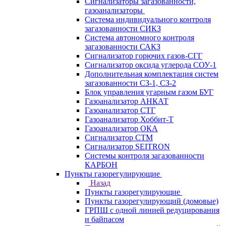
Сигнализаторы загазованности,
газоанализаторы
Система индивидуального контроля
загазованности СИКЗ
Система автономного контроля
загазованности САКЗ
Сигнализатор горючих газов-СГГ
Сигнализатор оксида углерода СОУ-1
Дополнительная комплектация систем
загазованности СЗ-1, СЗ-2
Блок управления угарным газом БУГ
Газоанализатор АНКАТ
Газоанализатор СТГ
Газоанализатор Хоббит-Т
Газоанализатор ОКА
Сигнализатор СТМ
Сигнализатор SEITRON
Системы контроля загазованности
КАРБОН
Пункты газорегулирующие
Назад
Пункты газорегулирующие
Пункты газорегулирующий (домовые)
ГРПШ с одной линией редуцирования
и байпасом