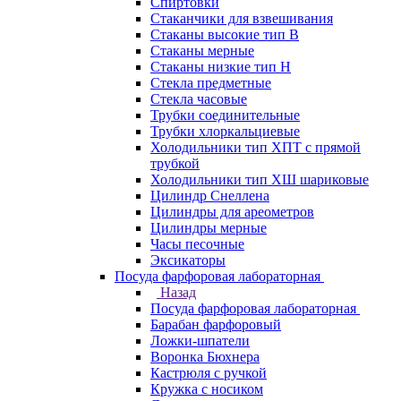
Спиртовки
Стаканчики для взвешивания
Стаканы высокие тип В
Стаканы мерные
Стаканы низкие тип Н
Стекла предметные
Стекла часовые
Трубки соединительные
Трубки хлоркальциевые
Холодильники тип ХПТ с прямой
трубкой
Холодильники тип ХШ шариковые
Цилиндр Снеллена
Цилиндры для ареометров
Цилиндры мерные
Часы песочные
Эксикаторы
Посуда фарфоровая лабораторная
Назад
Посуда фарфоровая лабораторная
Барабан фарфоровый
Ложки-шпатели
Воронка Бюхнера
Кастрюля с ручкой
Кружка с носиком