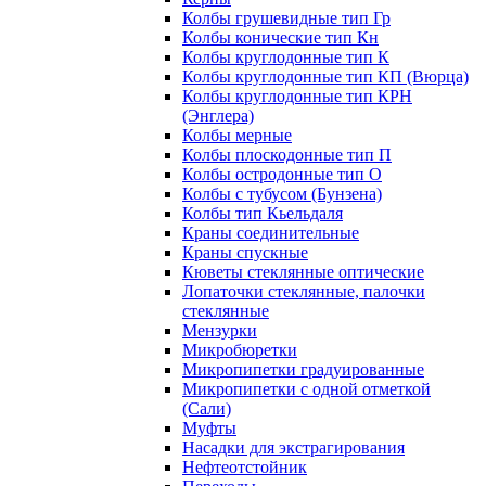
Колбы грушевидные тип Гр
Колбы конические тип Кн
Колбы круглодонные тип К
Колбы круглодонные тип КП (Вюрца)
Колбы круглодонные тип КРН
(Энглера)
Колбы мерные
Колбы плоскодонные тип П
Колбы остродонные тип О
Колбы с тубусом (Бунзена)
Колбы тип Кьельдаля
Краны соединительные
Краны спускные
Кюветы стеклянные оптические
Лопаточки стеклянные, палочки
стеклянные
Мензурки
Микробюретки
Микропипетки градуированные
Микропипетки с одной отметкой
(Сали)
Муфты
Насадки для экстрагирования
Нефтеотстойник