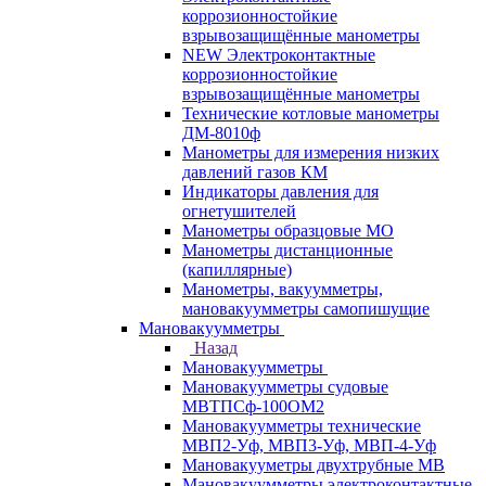
коррозионностойкие
взрывозащищённые манометры
NEW Электроконтактные
коррозионностойкие
взрывозащищённые манометры
Технические котловые манометры
ДМ-8010ф
Манометры для измерения низких
давлений газов КМ
Индикаторы давления для
огнетушителей
Манометры образцовые МО
Манометры дистанционные
(капиллярные)
Манометры, вакуумметры,
мановакуумметры самопишущие
Мановакуумметры
Назад
Мановакуумметры
Мановакуумметры судовые
МВТПСф-100ОМ2
Мановакуумметры технические
МВП2-Уф, МВП3-Уф, МВП-4-Уф
Мановакууметры двухтрубные МВ
Мановакуумметры электроконтактные