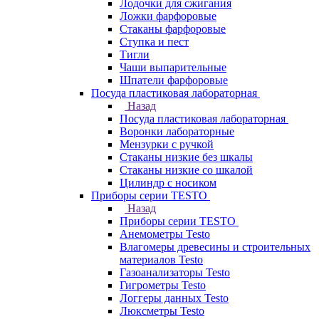
Лодочки для сжигания
Ложки фарфоровые
Стаканы фарфоровые
Ступка и пест
Тигли
Чаши выпарительные
Шпатели фарфоровые
Посуда пластиковая лабораторная
Назад
Посуда пластиковая лабораторная
Воронки лабораторные
Мензурки с ручкой
Стаканы низкие без шкалы
Стаканы низкие со шкалой
Цилиндр с носиком
Приборы серии TESTO
Назад
Приборы серии TESTO
Анемометры Testo
Влагомеры древесины и строительных
материалов Testo
Газоанализаторы Testo
Гигрометры Testo
Логгеры данных Testo
Люксметры Testo