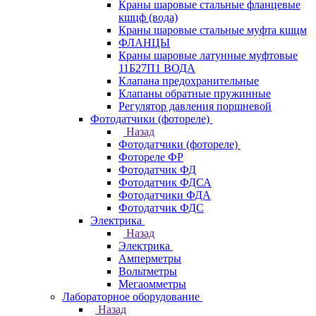
Краны шаровые стальные фланцевые
кшцф (вода)
Краны шаровые стальные муфта кшцм
ФЛАНЦЫ
Краны шаровые латунные муфтовые
11Б27П1 ВОДА
Клапана предохранительные
Клапаны обратные пружинные
Регулятор давления поршневой
Фотодатчики (фотореле)
Назад
Фотодатчики (фотореле)
Фотореле ФР
Фотодатчик ФД
Фотодатчик ФДСА
Фотодатчики ФДА
Фотодатчик ФДС
Электрика
Назад
Электрика
Амперметры
Вольтметры
Мегаомметры
Лабораторное оборудование
Назад