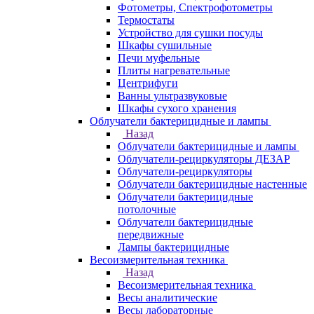
Фотометры, Спектрофотометры
Термостаты
Устройство для сушки посуды
Шкафы сушильные
Печи муфельные
Плиты нагревательные
Центрифуги
Ванны ультразвуковые
Шкафы сухого хранения
Облучатели бактерицидные и лампы
Назад
Облучатели бактерицидные и лампы
Облучатели-рециркуляторы ДЕЗАР
Облучатели-рециркуляторы
Облучатели бактерицидные настенные
Облучатели бактерицидные
потолочные
Облучатели бактерицидные
передвижные
Лампы бактерицидные
Весоизмерительная техника
Назад
Весоизмерительная техника
Весы аналитические
Весы лабораторные