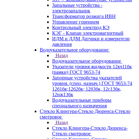
Запальные устройства -
электрозапальник
Трансформатор розжига ИВН
Управление горением
Контрольный электрод КЭ
КЭГ - Клапан электромагнитный
ИДМ и ДДМ Датчики и измерители
давления
Водоуказательное оборудование
Назад
Водоуказательное оборудование
Указатели уровня жидкости 12кч11бк
(рамки) ГОСТ 9653-74
Запорные устройства указателей
уровня. (спец. назнач.) ГОСТ 9653-74
12б1бк;12б2бк; 12б3бк, 12с13бк,
12нж13бк
Водоуказательные приборы
специального назначения
Стекло Клингера-Стекло Дюренса-Стекло
смотровое
Назад
Стекло Клингера-Стекло Дюренса-
Стекло смотровое