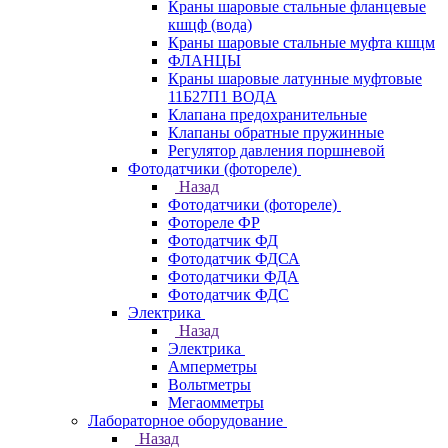
Краны шаровые стальные фланцевые
кшцф (вода)
Краны шаровые стальные муфта кшцм
ФЛАНЦЫ
Краны шаровые латунные муфтовые
11Б27П1 ВОДА
Клапана предохранительные
Клапаны обратные пружинные
Регулятор давления поршневой
Фотодатчики (фотореле)
Назад
Фотодатчики (фотореле)
Фотореле ФР
Фотодатчик ФД
Фотодатчик ФДСА
Фотодатчики ФДА
Фотодатчик ФДС
Электрика
Назад
Электрика
Амперметры
Вольтметры
Мегаомметры
Лабораторное оборудование
Назад