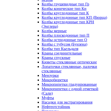
Колбы грушевидные тип Гр
Колбы конические тип Кн
Колбы круглодонные тип К
Колбы круглодонные тип КП (Вюрца)
Колбы круглодонные тип КРН
(Энглера)
Колбы мерные
Колбы плоскодонные тип П
Колбы остродонные тип О
Колбы с тубусом (Бунзена)
Колбы тип Кьельдаля
Краны соединительные
Краны спускные
Кюветы стеклянные оптические
Лопаточки стеклянные, палочки
стеклянные
Мензурки
Микробюретки
Микропипетки градуированные
Микропипетки с одной отметкой
(Сали)
Муфты
Насадки для экстрагирования
Нефтеотстойник