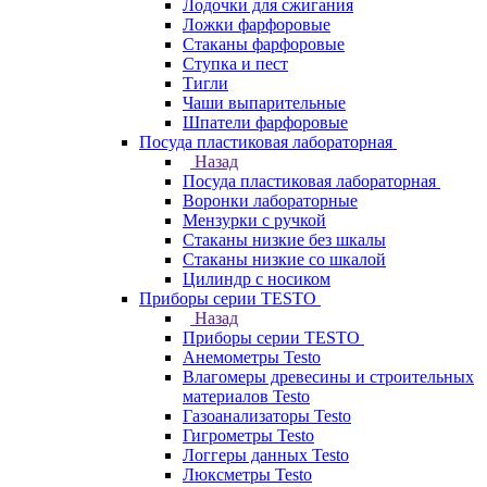
Лодочки для сжигания
Ложки фарфоровые
Стаканы фарфоровые
Ступка и пест
Тигли
Чаши выпарительные
Шпатели фарфоровые
Посуда пластиковая лабораторная
Назад
Посуда пластиковая лабораторная
Воронки лабораторные
Мензурки с ручкой
Стаканы низкие без шкалы
Стаканы низкие со шкалой
Цилиндр с носиком
Приборы серии TESTO
Назад
Приборы серии TESTO
Анемометры Testo
Влагомеры древесины и строительных
материалов Testo
Газоанализаторы Testo
Гигрометры Testo
Логгеры данных Testo
Люксметры Testo