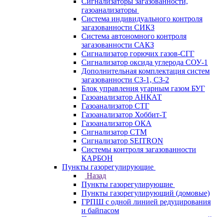
Сигнализаторы загазованности,
газоанализаторы
Система индивидуального контроля
загазованности СИКЗ
Система автономного контроля
загазованности САКЗ
Сигнализатор горючих газов-СГГ
Сигнализатор оксида углерода СОУ-1
Дополнительная комплектация систем
загазованности СЗ-1, СЗ-2
Блок управления угарным газом БУГ
Газоанализатор АНКАТ
Газоанализатор СТГ
Газоанализатор Хоббит-Т
Газоанализатор ОКА
Сигнализатор СТМ
Сигнализатор SEITRON
Системы контроля загазованности
КАРБОН
Пункты газорегулирующие
Назад
Пункты газорегулирующие
Пункты газорегулирующий (домовые)
ГРПШ с одной линией редуцирования
и байпасом