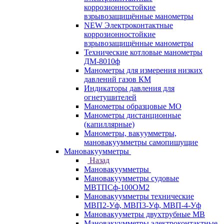
коррозионностойкие
взрывозащищённые манометры
NEW Электроконтактные
коррозионностойкие
взрывозащищённые манометры
Технические котловые манометры
ДМ-8010ф
Манометры для измерения низких
давлений газов КМ
Индикаторы давления для
огнетушителей
Манометры образцовые МО
Манометры дистанционные
(капиллярные)
Манометры, вакуумметры,
мановакуумметры самопишущие
Мановакуумметры
Назад
Мановакуумметры
Мановакуумметры судовые
МВТПСф-100ОМ2
Мановакуумметры технические
МВП2-Уф, МВП3-Уф, МВП-4-Уф
Мановакууметры двухтрубные МВ
Мановакуумметры электроконтактные