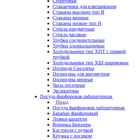
Спиртовки
Стаканчики для взвешивания
Стаканы высокие тип В
Стаканы мерные
Стаканы низкие тип Н
Стекла предметные
Стекла часовые
Трубки соединительные
Трубки хлоркальциевые
Холодильники тип ХПТ с прямой
трубкой
Холодильники тип ХШ шариковые
Цилиндр Снеллена
Цилиндры для ареометров
Цилиндры мерные
Часы песочные
Эксикаторы
Посуда фарфоровая лабораторная
Назад
Посуда фарфоровая лабораторная
Барабан фарфоровый
Ложки-шпатели
Воронка Бюхнера
Кастрюля с ручкой
Кружка с носиком