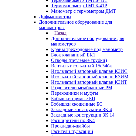
Термоманометр ТМТБ-41Т
Термоманометр ТМТБ-41Р
Манометр с термометром ДМТ
Дифманометры
Дополнительное оборудование для
манометров
Назад
Дополнительное оборудование для
манометров
Краны трехходовые под манометр
Блок клапанный БК1
Отводы (петлевые трубки)
Вентиль игольчатый 15с54бк
Игольчатый запорный клапан КЗИС
Игольчатый запорный клапан КЗИМ
Игольчатый запорный клапан КЗИТ
Разделители мембранные РМ
Переходники и муфты
Бобышки прямые БП
Бобышки скошенные БС
Закладные конструкции ЗК 4
Закладные конструкции ЗК 14
Расширители по ЗК4
Прокладки-шайбы
Гасители пульсаций