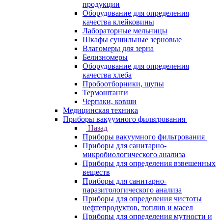
продукции
Оборудование для определения
качества клейковины
Лабораторные мельницы
Шкафы сушильные зерновые
Влагомеры для зерна
Белизномеры
Оборудование для определения
качества хлеба
Пробоотборники, щупы
Термоштанги
Черпаки, ковши
Медицинская техника
Приборы вакуумного фильтрования
Назад
Приборы вакуумного фильтрования
Приборы для санитарно-
микробиологического анализа
Приборы для определения взвешенных
веществ
Приборы для санитарно-
паразитологического анализа
Приборы для определения чистоты
нефтепродуктов, топлив и масел
Приборы для определения мутности и