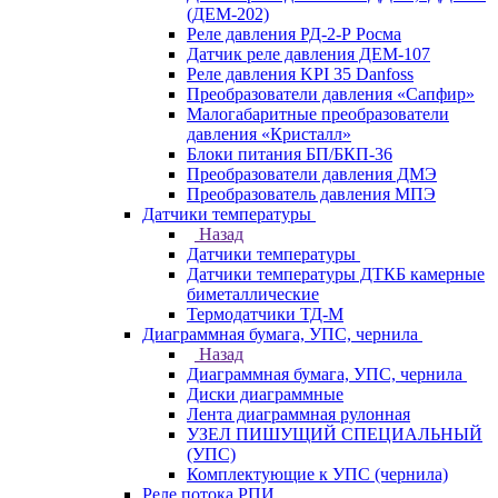
(ДЕМ-202)
Реле давления РД-2-Р Росма
Датчик реле давления ДЕМ-107
Реле давления KPI 35 Danfoss
Преобразователи давления «Сапфир»
Малогабаритные преобразователи
давления «Кристалл»
Блоки питания БП/БКП-36
Преобразователи давления ДМЭ
Преобразователь давления МПЭ
Датчики температуры
Назад
Датчики температуры
Датчики температуры ДТКБ камерные
биметаллические
Термодатчики ТД-М
Диаграммная бумага, УПС, чернила
Назад
Диаграммная бумага, УПС, чернила
Диски диаграммные
Лента диаграммная рулонная
УЗЕЛ ПИШУЩИЙ СПЕЦИАЛЬНЫЙ
(УПС)
Комплектующие к УПС (чернила)
Реле потока РПИ