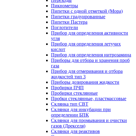
Переходы
Пикнометры
Пипетки с одной отметкой (Мора)
Пипетки градуированные
Пипетки Пастера
Поглотители
Прибор для определения активности
угля
Прибор для определения летучих
кислот
Прибор для определения нитрозамина
Приборы для отбора и хранения проб
газа
Прибор для отмеривания и отбора
жидкостей тип 3
Приборы дозирования жидкости
Пробирки ПЧП
Пробирки стеклянные
Пробки стеклянные, пластмассовые
Склянка тип СВТ
Склянки для инкубации при
определении БПК
Склянки для промывания и очистки
газов (Дрекселя)
Склянки для реактивов