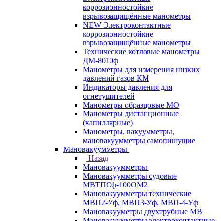
коррозионностойкие
взрывозащищённые манометры
NEW Электроконтактные
коррозионностойкие
взрывозащищённые манометры
Технические котловые манометры
ДМ-8010ф
Манометры для измерения низких
давлений газов КМ
Индикаторы давления для
огнетушителей
Манометры образцовые МО
Манометры дистанционные
(капиллярные)
Манометры, вакуумметры,
мановакуумметры самопишущие
Мановакуумметры
Назад
Мановакуумметры
Мановакуумметры судовые
МВТПСф-100ОМ2
Мановакуумметры технические
МВП2-Уф, МВП3-Уф, МВП-4-Уф
Мановакууметры двухтрубные МВ
Мановакуумметры электроконтактные