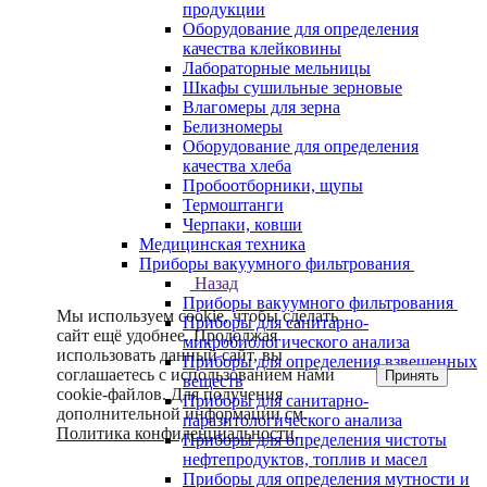
продукции
Оборудование для определения
качества клейковины
Лабораторные мельницы
Шкафы сушильные зерновые
Влагомеры для зерна
Белизномеры
Оборудование для определения
качества хлеба
Пробоотборники, щупы
Термоштанги
Черпаки, ковши
Медицинская техника
Приборы вакуумного фильтрования
Назад
Приборы вакуумного фильтрования
Мы используем cookie, чтобы сделать
Приборы для санитарно-
сайт ещё удобнее. Продолжая
микробиологического анализа
использовать данный сайт, вы
Приборы для определения взвешенных
соглашаетесь с использованием нами
Принять
веществ
cookie-файлов. Для получения
Приборы для санитарно-
дополнительной информации см.
паразитологического анализа
Политика конфиденциальности
.
Приборы для определения чистоты
нефтепродуктов, топлив и масел
Приборы для определения мутности и