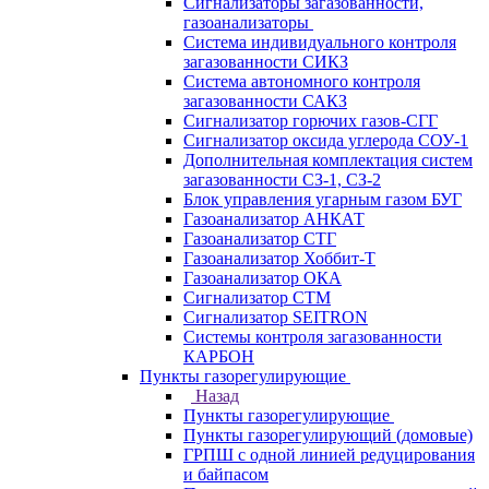
Сигнализаторы загазованности,
газоанализаторы
Система индивидуального контроля
загазованности СИКЗ
Система автономного контроля
загазованности САКЗ
Сигнализатор горючих газов-СГГ
Сигнализатор оксида углерода СОУ-1
Дополнительная комплектация систем
загазованности СЗ-1, СЗ-2
Блок управления угарным газом БУГ
Газоанализатор АНКАТ
Газоанализатор СТГ
Газоанализатор Хоббит-Т
Газоанализатор ОКА
Сигнализатор СТМ
Сигнализатор SEITRON
Системы контроля загазованности
КАРБОН
Пункты газорегулирующие
Назад
Пункты газорегулирующие
Пункты газорегулирующий (домовые)
ГРПШ с одной линией редуцирования
и байпасом