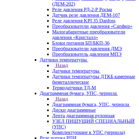
(ДЕМ-202)
Реле давления РД-2-Р Росма
Датчик реле давления ДЕМ-107
Реле давления KPI 35 Danfoss
Преобразователи давления «Сапфир»
Малогабаритные преобразователи
давления «Кристалл»
Блоки питания БП/БКП-36
Преобразователи давления ДМЭ
Преобразователь давления МПЭ
Датчики температуры
Назад
Датчики температуры
Датчики температуры ДТКБ камерные
биметаллические
Термодатчики ТД-М
Диаграммная бумага, УПС, чернила
Назад
Диаграммная бумага, УПС, чернила
Диски диаграммные
Лента диаграммная рулонная
УЗЕЛ ПИШУЩИЙ СПЕЦИАЛЬНЫЙ
(УПС)
Комплектующие к УПС (чернила)
Реле потока РПИ