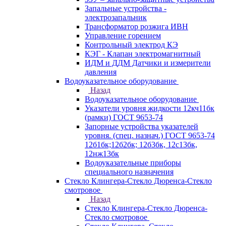
Запальные устройства -
электрозапальник
Трансформатор розжига ИВН
Управление горением
Контрольный электрод КЭ
КЭГ - Клапан электромагнитный
ИДМ и ДДМ Датчики и измерители
давления
Водоуказательное оборудование
Назад
Водоуказательное оборудование
Указатели уровня жидкости 12кч11бк
(рамки) ГОСТ 9653-74
Запорные устройства указателей
уровня. (спец. назнач.) ГОСТ 9653-74
12б1бк;12б2бк; 12б3бк, 12с13бк,
12нж13бк
Водоуказательные приборы
специального назначения
Стекло Клингера-Стекло Дюренса-Стекло
смотровое
Назад
Стекло Клингера-Стекло Дюренса-
Стекло смотровое