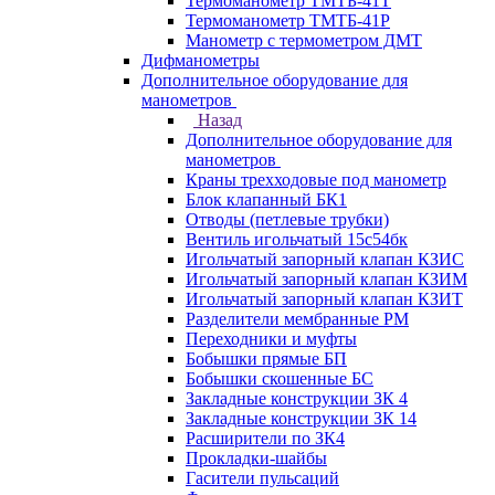
Термоманометр ТМТБ-41Т
Термоманометр ТМТБ-41Р
Манометр с термометром ДМТ
Дифманометры
Дополнительное оборудование для
манометров
Назад
Дополнительное оборудование для
манометров
Краны трехходовые под манометр
Блок клапанный БК1
Отводы (петлевые трубки)
Вентиль игольчатый 15с54бк
Игольчатый запорный клапан КЗИС
Игольчатый запорный клапан КЗИМ
Игольчатый запорный клапан КЗИТ
Разделители мембранные РМ
Переходники и муфты
Бобышки прямые БП
Бобышки скошенные БС
Закладные конструкции ЗК 4
Закладные конструкции ЗК 14
Расширители по ЗК4
Прокладки-шайбы
Гасители пульсаций