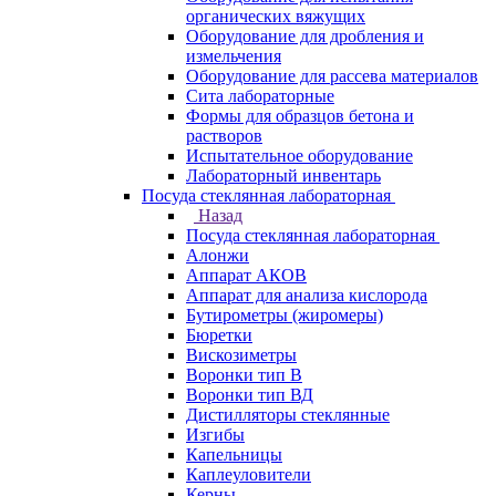
органических вяжущих
Оборудование для дробления и
измельчения
Оборудование для рассева материалов
Сита лабораторные
Формы для образцов бетона и
растворов
Испытательное оборудование
Лабораторный инвентарь
Посуда стеклянная лабораторная
Назад
Посуда стеклянная лабораторная
Алонжи
Аппарат АКОВ
Аппарат для анализа кислорода
Бутирометры (жиромеры)
Бюретки
Вискозиметры
Воронки тип В
Воронки тип ВД
Дистилляторы стеклянные
Изгибы
Капельницы
Каплеуловители
Керны