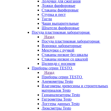
Лодочки для сжигания
Ложки фарфоровые
Стаканы фарфоровые
Ступка и пест
Тигли
Чаши выпарительные
Шпатели фарфоровые
Посуда пластиковая лабораторная
Назад
Посуда пластиковая лабораторная
Воронки лабораторные
Мензурки с ручкой
Стаканы низкие без шкалы
Стаканы низкие со шкалой
Цилиндр с носиком
Приборы серии TESTO
Назад
Приборы серии TESTO
Анемометры Testo
Влагомеры древесины и строительных
материалов Testo
Газоанализаторы Testo
Гигрометры Testo
Логгеры данных Testo
Люксметры Testo