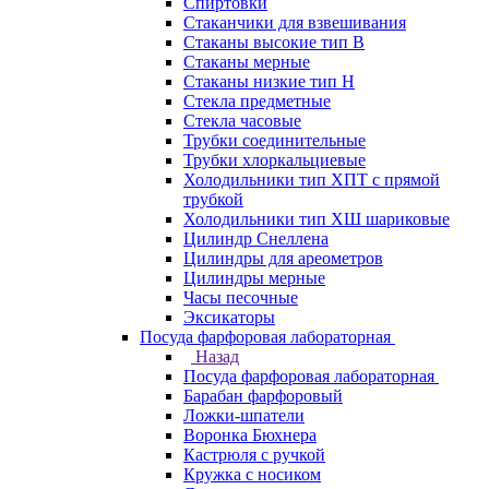
Спиртовки
Стаканчики для взвешивания
Стаканы высокие тип В
Стаканы мерные
Стаканы низкие тип Н
Стекла предметные
Стекла часовые
Трубки соединительные
Трубки хлоркальциевые
Холодильники тип ХПТ с прямой
трубкой
Холодильники тип ХШ шариковые
Цилиндр Снеллена
Цилиндры для ареометров
Цилиндры мерные
Часы песочные
Эксикаторы
Посуда фарфоровая лабораторная
Назад
Посуда фарфоровая лабораторная
Барабан фарфоровый
Ложки-шпатели
Воронка Бюхнера
Кастрюля с ручкой
Кружка с носиком