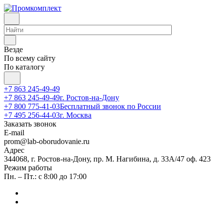
Везде
По всему сайту
По каталогу
+7 863 245-49-49
+7 863 245-49-49
г. Ростов-на-Дону
+7 800 775-41-03
Бесплатный звонок по России
+7 495 256-44-03
г. Москва
Заказать звонок
E-mail
prom@lab-oborudovanie.ru
Адрес
344068, г. Ростов-на-Дону, пр. М. Нагибина, д. 33А/47 оф. 423
Режим работы
Пн. – Пт.: с 8:00 до 17:00