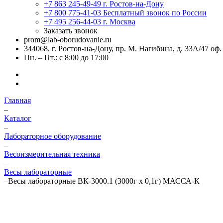
+7 863 245-49-49
г. Ростов-на-Дону
+7 800 775-41-03
Бесплатный звонок по России
+7 495 256-44-03
г. Москва
Заказать звонок
prom@lab-oborudovanie.ru
344068, г. Ростов-на-Дону, пр. М. Нагибина, д. 33А/47 оф.
Пн. – Пт.: с 8:00 до 17:00
Главная
–
Каталог
–
Лабораторное оборудование
–
Весоизмерительная техника
–
Весы лабораторные
–
Весы лабораторные ВК-3000.1 (3000г х 0,1г) МАССА-К