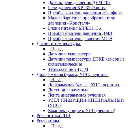
Датчик реле давления ДЕМ-107
Реле давления KPI 35 Danfoss
Преобразователи давления «Сапфир»
Малогабаритные преобразователи
давления «Кристалл»
Блоки питания БП/БКП-36
Преобразователи давления ДМЭ
Преобразователь давления МПЭ
Датчики температуры
Назад
Датчики температуры
Датчики температуры ДТКБ камерные
биметаллические
Термодатчики ТД-М
Диаграммная бумага, УПС, чернила
Назад
Диаграммная бумага, УПС, чернила
Диски диаграммные
Лента диаграммная рулонная
УЗЕЛ ПИШУЩИЙ СПЕЦИАЛЬНЫЙ
(УПС)
Комплектующие к УПС (чернила)
Реле потока РПИ
Регуляторы
Назад