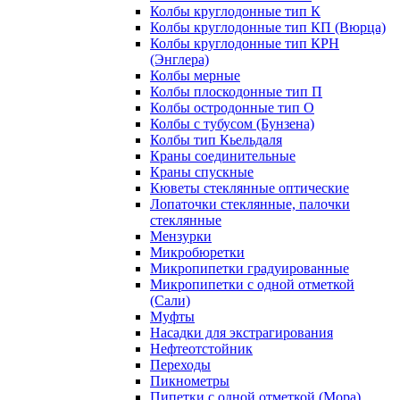
Колбы круглодонные тип К
Колбы круглодонные тип КП (Вюрца)
Колбы круглодонные тип КРН
(Энглера)
Колбы мерные
Колбы плоскодонные тип П
Колбы остродонные тип О
Колбы с тубусом (Бунзена)
Колбы тип Кьельдаля
Краны соединительные
Краны спускные
Кюветы стеклянные оптические
Лопаточки стеклянные, палочки
стеклянные
Мензурки
Микробюретки
Микропипетки градуированные
Микропипетки с одной отметкой
(Сали)
Муфты
Насадки для экстрагирования
Нефтеотстойник
Переходы
Пикнометры
Пипетки с одной отметкой (Мора)