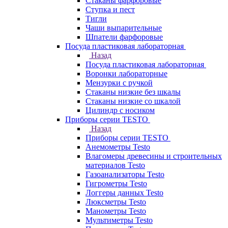
Стаканы фарфоровые
Ступка и пест
Тигли
Чаши выпарительные
Шпатели фарфоровые
Посуда пластиковая лабораторная
Назад
Посуда пластиковая лабораторная
Воронки лабораторные
Мензурки с ручкой
Стаканы низкие без шкалы
Стаканы низкие со шкалой
Цилиндр с носиком
Приборы серии TESTO
Назад
Приборы серии TESTO
Анемометры Testo
Влагомеры древесины и строительных
материалов Testo
Газоанализаторы Testo
Гигрометры Testo
Логгеры данных Testo
Люксметры Testo
Манометры Testo
Мультиметры Testo