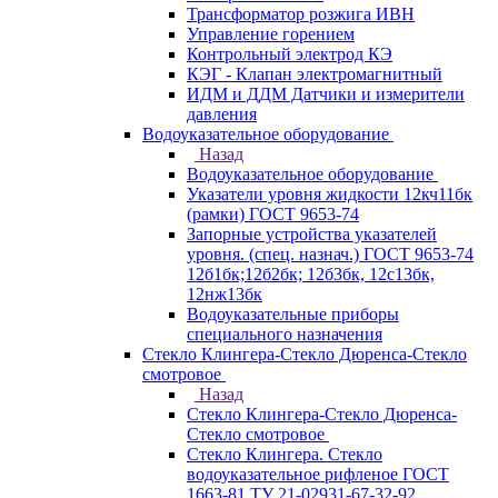
Трансформатор розжига ИВН
Управление горением
Контрольный электрод КЭ
КЭГ - Клапан электромагнитный
ИДМ и ДДМ Датчики и измерители
давления
Водоуказательное оборудование
Назад
Водоуказательное оборудование
Указатели уровня жидкости 12кч11бк
(рамки) ГОСТ 9653-74
Запорные устройства указателей
уровня. (спец. назнач.) ГОСТ 9653-74
12б1бк;12б2бк; 12б3бк, 12с13бк,
12нж13бк
Водоуказательные приборы
специального назначения
Стекло Клингера-Стекло Дюренса-Стекло
смотровое
Назад
Стекло Клингера-Стекло Дюренса-
Стекло смотровое
Стекло Клингера. Стекло
водоуказательное рифленое ГОСТ
1663-81 ТУ 21-02931-67-32-92