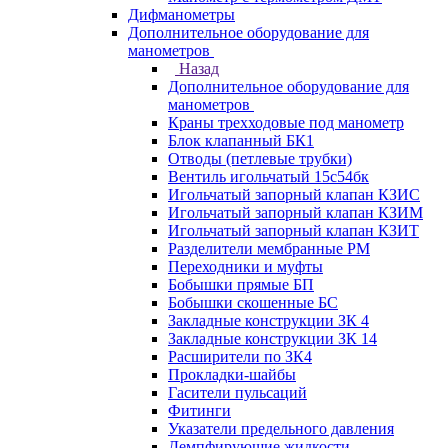
Дифманометры
Дополнительное оборудование для
манометров
Назад
Дополнительное оборудование для
манометров
Краны трехходовые под манометр
Блок клапанный БК1
Отводы (петлевые трубки)
Вентиль игольчатый 15с54бк
Игольчатый запорный клапан КЗИС
Игольчатый запорный клапан КЗИМ
Игольчатый запорный клапан КЗИТ
Разделители мембранные РМ
Переходники и муфты
Бобышки прямые БП
Бобышки скошенные БС
Закладные конструкции ЗК 4
Закладные конструкции ЗК 14
Расширители по ЗК4
Прокладки-шайбы
Гасители пульсаций
Фитинги
Указатели предельного давления
Демпфирующие жидкости