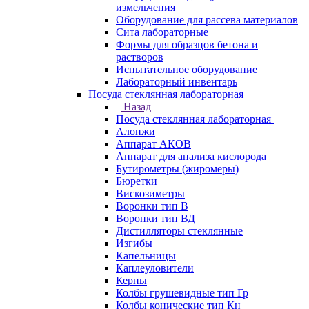
измельчения
Оборудование для рассева материалов
Сита лабораторные
Формы для образцов бетона и
растворов
Испытательное оборудование
Лабораторный инвентарь
Посуда стеклянная лабораторная
Назад
Посуда стеклянная лабораторная
Алонжи
Аппарат АКОВ
Аппарат для анализа кислорода
Бутирометры (жиромеры)
Бюретки
Вискозиметры
Воронки тип В
Воронки тип ВД
Дистилляторы стеклянные
Изгибы
Капельницы
Каплеуловители
Керны
Колбы грушевидные тип Гр
Колбы конические тип Кн