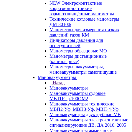
NEW Электроконтактные
коррозионностойкие
взрывозащищённые манометры
Технические котловые манометры
ДМ-8010ф
Манометры для измерения низких
давлений газов КМ
Индикаторы давления для
огнетушителей
Манометры образцовые МО
Манометры дистанционные
(капиллярные)
Манометры, вакуумметры,
мановакуумметры самопишущие
Мановакуумметры
Назад
Мановакуумметры
Мановакуумметры судовые
МВТПСф-100ОМ2
Мановакуумметры технические
МВП2-Уф, МВП3-Уф, МВП-4-Уф
Мановакууметры двухтрубные МВ
Мановакуумметры электроконтактные
сигнализирующие ДВ, ДА 2010, 2005
Мановакуумметры аммиачные