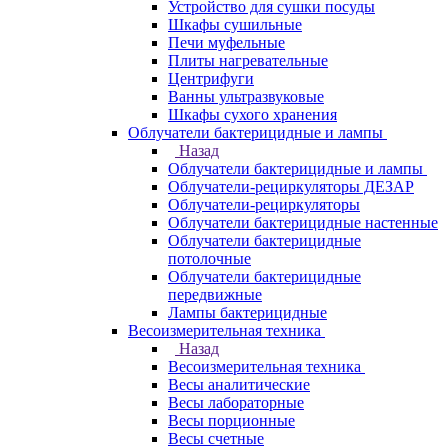
Устройство для сушки посуды
Шкафы сушильные
Печи муфельные
Плиты нагревательные
Центрифуги
Ванны ультразвуковые
Шкафы сухого хранения
Облучатели бактерицидные и лампы
Назад
Облучатели бактерицидные и лампы
Облучатели-рециркуляторы ДЕЗАР
Облучатели-рециркуляторы
Облучатели бактерицидные настенные
Облучатели бактерицидные
потолочные
Облучатели бактерицидные
передвижные
Лампы бактерицидные
Весоизмерительная техника
Назад
Весоизмерительная техника
Весы аналитические
Весы лабораторные
Весы порционные
Весы счетные