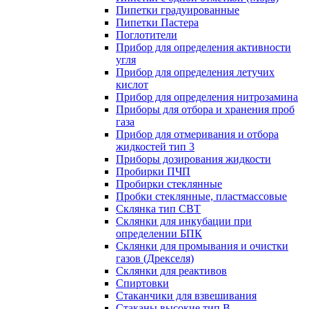
Пипетки градуированные
Пипетки Пастера
Поглотители
Прибор для определения активности
угля
Прибор для определения летучих
кислот
Прибор для определения нитрозамина
Приборы для отбора и хранения проб
газа
Прибор для отмеривания и отбора
жидкостей тип 3
Приборы дозирования жидкости
Пробирки ПЧП
Пробирки стеклянные
Пробки стеклянные, пластмассовые
Склянка тип СВТ
Склянки для инкубации при
определении БПК
Склянки для промывания и очистки
газов (Дрекселя)
Склянки для реактивов
Спиртовки
Стаканчики для взвешивания
Стаканы высокие тип В