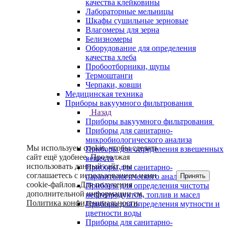
качества клейковины
Лабораторные мельницы
Шкафы сушильные зерновые
Влагомеры для зерна
Белизномеры
Оборудование для определения
качества хлеба
Пробоотборники, щупы
Термоштанги
Черпаки, ковши
Медицинская техника
Приборы вакуумного фильтрования
Назад
Приборы вакуумного фильтрования
Приборы для санитарно-
микробиологического анализа
Мы используем cookie, чтобы сделать
Приборы для определения взвешенных
сайт ещё удобнее. Продолжая
веществ
использовать данный сайт, вы
Приборы для санитарно-
соглашаетесь с использованием нами
Принять
паразитологического анализа
cookie-файлов. Для получения
Приборы для определения чистоты
дополнительной информации см.
нефтепродуктов, топлив и масел
Политика конфиденциальности
.
Приборы для определения мутности и
цветности воды
Приборы для санитарно-