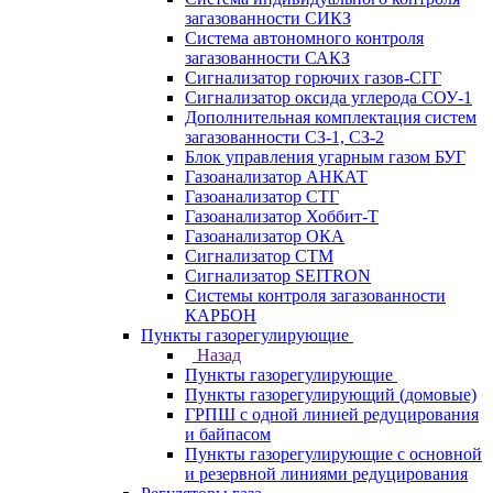
загазованности СИКЗ
Система автономного контроля
загазованности САКЗ
Сигнализатор горючих газов-СГГ
Сигнализатор оксида углерода СОУ-1
Дополнительная комплектация систем
загазованности СЗ-1, СЗ-2
Блок управления угарным газом БУГ
Газоанализатор АНКАТ
Газоанализатор СТГ
Газоанализатор Хоббит-Т
Газоанализатор ОКА
Сигнализатор СТМ
Сигнализатор SEITRON
Системы контроля загазованности
КАРБОН
Пункты газорегулирующие
Назад
Пункты газорегулирующие
Пункты газорегулирующий (домовые)
ГРПШ с одной линией редуцирования
и байпасом
Пункты газорегулирующие с основной
и резервной линиями редуцирования