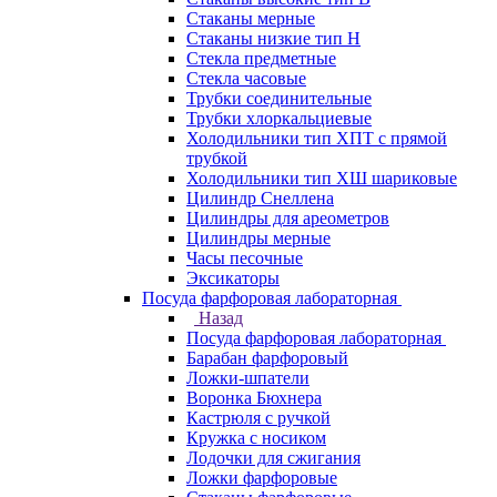
Стаканы мерные
Стаканы низкие тип Н
Стекла предметные
Стекла часовые
Трубки соединительные
Трубки хлоркальциевые
Холодильники тип ХПТ с прямой
трубкой
Холодильники тип ХШ шариковые
Цилиндр Снеллена
Цилиндры для ареометров
Цилиндры мерные
Часы песочные
Эксикаторы
Посуда фарфоровая лабораторная
Назад
Посуда фарфоровая лабораторная
Барабан фарфоровый
Ложки-шпатели
Воронка Бюхнера
Кастрюля с ручкой
Кружка с носиком
Лодочки для сжигания
Ложки фарфоровые