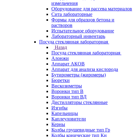
измельчения
Оборудование для рассева материалов
Сита лабораторные
Формы для образцов бетона и
растворов
Испытательное оборудование
Лабораторный инвентарь
Посуда стеклянная лабораторная
Назад
Посуда стеклянная лабораторная
Алонжи
Аппарат АКОВ
Аппарат для анализа кислорода
Бутирометры (жиромеры)
Бюретки
Вискозиметры
Воронки тип В
Воронки тип ВД
Дистилляторы стеклянные
Изгибы
Капельницы
Каплеуловители
Керны
Колбы грушевидные тип Гр
Колбы конические тип Кн