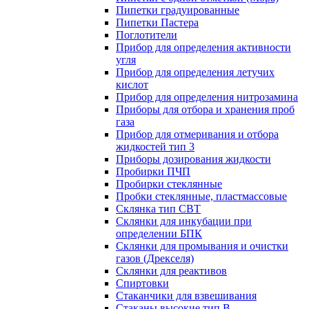
Пипетки градуированные
Пипетки Пастера
Поглотители
Прибор для определения активности
угля
Прибор для определения летучих
кислот
Прибор для определения нитрозамина
Приборы для отбора и хранения проб
газа
Прибор для отмеривания и отбора
жидкостей тип 3
Приборы дозирования жидкости
Пробирки ПЧП
Пробирки стеклянные
Пробки стеклянные, пластмассовые
Склянка тип СВТ
Склянки для инкубации при
определении БПК
Склянки для промывания и очистки
газов (Дрекселя)
Склянки для реактивов
Спиртовки
Стаканчики для взвешивания
Стаканы высокие тип В