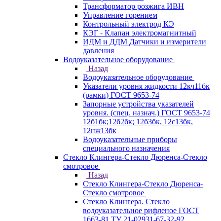
Трансформатор розжига ИВН
Управление горением
Контрольный электрод КЭ
КЭГ - Клапан электромагнитный
ИДМ и ДДМ Датчики и измерители
давления
Водоуказательное оборудование
Назад
Водоуказательное оборудование
Указатели уровня жидкости 12кч11бк
(рамки) ГОСТ 9653-74
Запорные устройства указателей
уровня. (спец. назнач.) ГОСТ 9653-74
12б1бк;12б2бк; 12б3бк, 12с13бк,
12нж13бк
Водоуказательные приборы
специального назначения
Стекло Клингера-Стекло Дюренса-Стекло
смотровое
Назад
Стекло Клингера-Стекло Дюренса-
Стекло смотровое
Стекло Клингера. Стекло
водоуказательное рифленое ГОСТ
1663-81 ТУ 21-02931-67-32-92