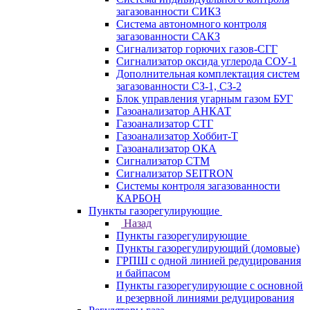
загазованности СИКЗ
Система автономного контроля
загазованности САКЗ
Сигнализатор горючих газов-СГГ
Сигнализатор оксида углерода СОУ-1
Дополнительная комплектация систем
загазованности СЗ-1, СЗ-2
Блок управления угарным газом БУГ
Газоанализатор АНКАТ
Газоанализатор СТГ
Газоанализатор Хоббит-Т
Газоанализатор ОКА
Сигнализатор СТМ
Сигнализатор SEITRON
Системы контроля загазованности
КАРБОН
Пункты газорегулирующие
Назад
Пункты газорегулирующие
Пункты газорегулирующий (домовые)
ГРПШ с одной линией редуцирования
и байпасом
Пункты газорегулирующие с основной
и резервной линиями редуцирования