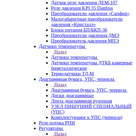
Датчик реле давления ДЕМ-107
Реле давления KPI 35 Danfoss
Преобразователи давления «Сапфир»
Малогабаритные преобразователи
давления «Кристалл»
Блоки питания БП/БКП-36
Преобразователи давления ДМЭ
Преобразователь давления МПЭ
Датчики температуры
Назад
Датчики температуры
Датчики температуры ДТКБ камерные
биметаллические
Термодатчики ТД-М
Диаграммная бумага, УПС, чернила
Назад
Диаграммная бумага, УПС, чернила
Диски диаграммные
Лента диаграммная рулонная
УЗЕЛ ПИШУЩИЙ СПЕЦИАЛЬНЫЙ
(УПС)
Комплектующие к УПС (чернила)
Реле потока РПИ
Регуляторы
Назад