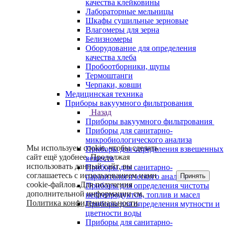
качества клейковины
Лабораторные мельницы
Шкафы сушильные зерновые
Влагомеры для зерна
Белизномеры
Оборудование для определения
качества хлеба
Пробоотборники, щупы
Термоштанги
Черпаки, ковши
Медицинская техника
Приборы вакуумного фильтрования
Назад
Приборы вакуумного фильтрования
Приборы для санитарно-
микробиологического анализа
Мы используем cookie, чтобы сделать
Приборы для определения взвешенных
сайт ещё удобнее. Продолжая
веществ
использовать данный сайт, вы
Приборы для санитарно-
соглашаетесь с использованием нами
Принять
паразитологического анализа
cookie-файлов. Для получения
Приборы для определения чистоты
дополнительной информации см.
нефтепродуктов, топлив и масел
Политика конфиденциальности
.
Приборы для определения мутности и
цветности воды
Приборы для санитарно-