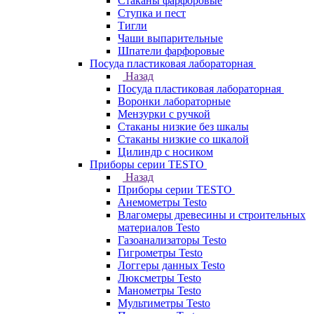
Стаканы фарфоровые
Ступка и пест
Тигли
Чаши выпарительные
Шпатели фарфоровые
Посуда пластиковая лабораторная
Назад
Посуда пластиковая лабораторная
Воронки лабораторные
Мензурки с ручкой
Стаканы низкие без шкалы
Стаканы низкие со шкалой
Цилиндр с носиком
Приборы серии TESTO
Назад
Приборы серии TESTO
Анемометры Testo
Влагомеры древесины и строительных
материалов Testo
Газоанализаторы Testo
Гигрометры Testo
Логгеры данных Testo
Люксметры Testo
Манометры Testo
Мультиметры Testo