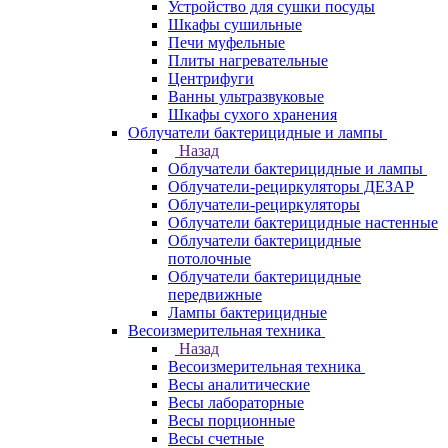
Устройство для сушки посуды
Шкафы сушильные
Печи муфельные
Плиты нагревательные
Центрифуги
Ванны ультразвуковые
Шкафы сухого хранения
Облучатели бактерицидные и лампы
Назад
Облучатели бактерицидные и лампы
Облучатели-рециркуляторы ДЕЗАР
Облучатели-рециркуляторы
Облучатели бактерицидные настенные
Облучатели бактерицидные
потолочные
Облучатели бактерицидные
передвижные
Лампы бактерицидные
Весоизмерительная техника
Назад
Весоизмерительная техника
Весы аналитические
Весы лабораторные
Весы порционные
Весы счетные