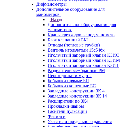
Дифманометры
Дополнительное оборудование для
манометров
Назад
Дополнительное оборудование для
манометров
Краны трехходовые под манометр
Блок клапанный БК1
Отводы (петлевые трубки)
Вентиль игольчатый 15с54бк
Игольчатый запорный клапан КЗИС
Игольчатый запорный клапан КЗИМ
Игольчатый запорный клапан КЗИТ
Разделители мембранные РМ
Переходники и муфты
Бобышки прямые БП
Бобышки скошенные БС
Закладные конструкции ЗК 4
Закладные конструкции ЗК 14
Расширители по ЗК4
Прокладки-шайбы
Гасители пульсаций
Фитинги
Указатели предельного давления
Демпфирующие жидкости