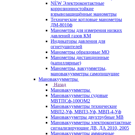
NEW Электроконтактные
коррозионностойкие
взрывозащищённые манометры
Технические котловые манометры
ДМ-8010ф
Манометры для измерения низких
давлений газов КМ
Индикаторы давления для
огнетушителей
Манометры образцовые МО
Манометры дистанционные
(капиллярные)
Манометры, вакуумметры,
мановакуумметры самопишущие
Мановакуумметры
Назад
Мановакуумметры
Мановакуумметры судовые
МВТПСф-100ОМ2
Мановакуумметры технические
МВП2-Уф, МВП3-Уф, МВП-4-Уф
Мановакууметры двухтрубные МВ
Мановакуумметры электроконтактные
сигнализирующие ДВ, ДА 2010, 2005
Мановакуумметры аммиачные