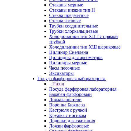
Стаканы мерные
Стаканы низкие тип Н
Стекла предметные
Стекла часовые
Трубки соединительные
Трубки хлоркальциевые
Холодильники тип ХПТ с прямой
трубкой
Холодильники тип ХШ шариковые
Цилиндр Снеллена
Цилиндры для ареометров
Цилиндры мерные
Часы песочные
Эксикаторы
Посуда фарфоровая лабораторная
Назад
Посуда фарфоровая лабораторная
Барабан фарфоровый
Ложки-шпатели
Воронка Бюхнера
Кастрюля с ручкой
Кружка с носиком
Лодочки для сжигания
Ложки фарфоровые