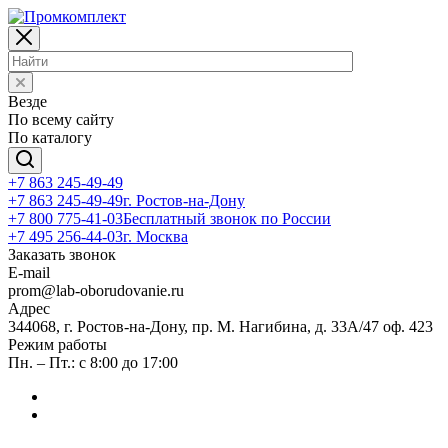
Везде
По всему сайту
По каталогу
+7 863 245-49-49
+7 863 245-49-49
г. Ростов-на-Дону
+7 800 775-41-03
Бесплатный звонок по России
+7 495 256-44-03
г. Москва
Заказать звонок
E-mail
prom@lab-oborudovanie.ru
Адрес
344068, г. Ростов-на-Дону, пр. М. Нагибина, д. 33А/47 оф. 423
Режим работы
Пн. – Пт.: с 8:00 до 17:00