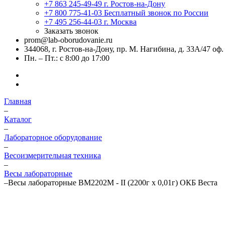
+7 863 245-49-49
г. Ростов-на-Дону
+7 800 775-41-03
Бесплатный звонок по России
+7 495 256-44-03
г. Москва
Заказать звонок
prom@lab-oborudovanie.ru
344068, г. Ростов-на-Дону, пр. М. Нагибина, д. 33А/47 оф.
Пн. – Пт.: с 8:00 до 17:00
Главная
–
Каталог
–
Лабораторное оборудование
–
Весоизмерительная техника
–
Весы лабораторные
–
Весы лабораторные ВМ2202М - II (2200г х 0,01г) ОКБ Веста