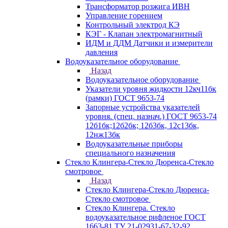
Трансформатор розжига ИВН
Управление горением
Контрольный электрод КЭ
КЭГ - Клапан электромагнитный
ИДМ и ДДМ Датчики и измерители
давления
Водоуказательное оборудование
Назад
Водоуказательное оборудование
Указатели уровня жидкости 12кч11бк
(рамки) ГОСТ 9653-74
Запорные устройства указателей
уровня. (спец. назнач.) ГОСТ 9653-74
12б1бк;12б2бк; 12б3бк, 12с13бк,
12нж13бк
Водоуказательные приборы
специального назначения
Стекло Клингера-Стекло Дюренса-Стекло
смотровое
Назад
Стекло Клингера-Стекло Дюренса-
Стекло смотровое
Стекло Клингера. Стекло
водоуказательное рифленое ГОСТ
1663-81 ТУ 21-02931-67-32-92