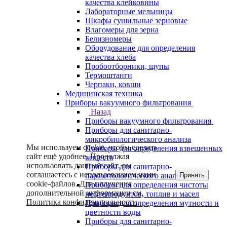
качества клейковины
Лабораторные мельницы
Шкафы сушильные зерновые
Влагомеры для зерна
Белизномеры
Оборудование для определения
качества хлеба
Пробоотборники, щупы
Термоштанги
Черпаки, ковши
Медицинская техника
Приборы вакуумного фильтрования
Назад
Приборы вакуумного фильтрования
Приборы для санитарно-
микробиологического анализа
Мы используем cookie, чтобы сделать
Приборы для определения взвешенных
сайт ещё удобнее. Продолжая
веществ
использовать данный сайт, вы
Приборы для санитарно-
соглашаетесь с использованием нами
Принять
паразитологического анализа
cookie-файлов. Для получения
Приборы для определения чистоты
дополнительной информации см.
нефтепродуктов, топлив и масел
Политика конфиденциальности
.
Приборы для определения мутности и
цветности воды
Приборы для санитарно-