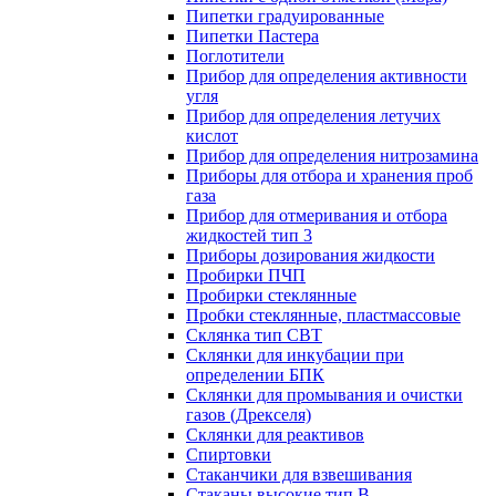
Пипетки градуированные
Пипетки Пастера
Поглотители
Прибор для определения активности
угля
Прибор для определения летучих
кислот
Прибор для определения нитрозамина
Приборы для отбора и хранения проб
газа
Прибор для отмеривания и отбора
жидкостей тип 3
Приборы дозирования жидкости
Пробирки ПЧП
Пробирки стеклянные
Пробки стеклянные, пластмассовые
Склянка тип СВТ
Склянки для инкубации при
определении БПК
Склянки для промывания и очистки
газов (Дрекселя)
Склянки для реактивов
Спиртовки
Стаканчики для взвешивания
Стаканы высокие тип В