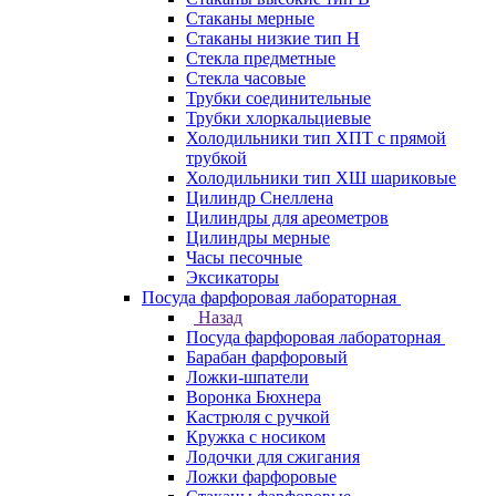
Стаканы мерные
Стаканы низкие тип Н
Стекла предметные
Стекла часовые
Трубки соединительные
Трубки хлоркальциевые
Холодильники тип ХПТ с прямой
трубкой
Холодильники тип ХШ шариковые
Цилиндр Снеллена
Цилиндры для ареометров
Цилиндры мерные
Часы песочные
Эксикаторы
Посуда фарфоровая лабораторная
Назад
Посуда фарфоровая лабораторная
Барабан фарфоровый
Ложки-шпатели
Воронка Бюхнера
Кастрюля с ручкой
Кружка с носиком
Лодочки для сжигания
Ложки фарфоровые