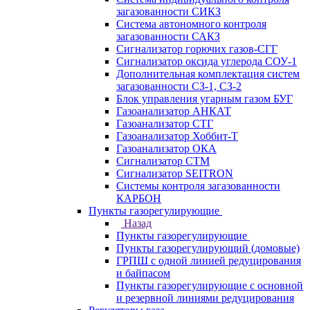
загазованности СИКЗ
Система автономного контроля
загазованности САКЗ
Сигнализатор горючих газов-СГГ
Сигнализатор оксида углерода СОУ-1
Дополнительная комплектация систем
загазованности СЗ-1, СЗ-2
Блок управления угарным газом БУГ
Газоанализатор АНКАТ
Газоанализатор СТГ
Газоанализатор Хоббит-Т
Газоанализатор ОКА
Сигнализатор СТМ
Сигнализатор SEITRON
Системы контроля загазованности
КАРБОН
Пункты газорегулирующие
Назад
Пункты газорегулирующие
Пункты газорегулирующий (домовые)
ГРПШ с одной линией редуцирования
и байпасом
Пункты газорегулирующие с основной
и резервной линиями редуцирования