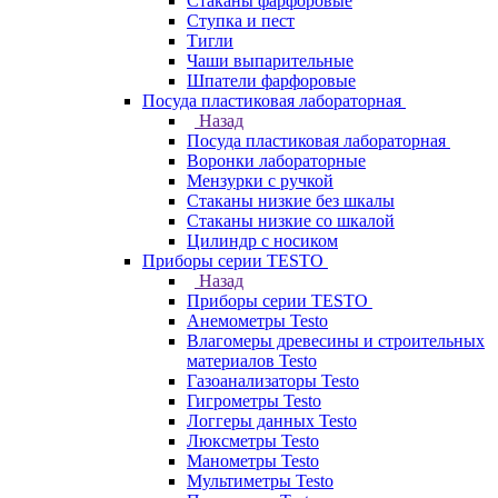
Стаканы фарфоровые
Ступка и пест
Тигли
Чаши выпарительные
Шпатели фарфоровые
Посуда пластиковая лабораторная
Назад
Посуда пластиковая лабораторная
Воронки лабораторные
Мензурки с ручкой
Стаканы низкие без шкалы
Стаканы низкие со шкалой
Цилиндр с носиком
Приборы серии TESTO
Назад
Приборы серии TESTO
Анемометры Testo
Влагомеры древесины и строительных
материалов Testo
Газоанализаторы Testo
Гигрометры Testo
Логгеры данных Testo
Люксметры Testo
Манометры Testo
Мультиметры Testo