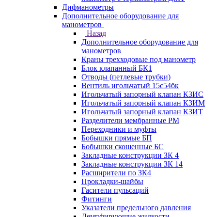
Дифманометры
Дополнительное оборудование для
манометров
Назад
Дополнительное оборудование для
манометров
Краны трехходовые под манометр
Блок клапанный БК1
Отводы (петлевые трубки)
Вентиль игольчатый 15с54бк
Игольчатый запорный клапан КЗИС
Игольчатый запорный клапан КЗИМ
Игольчатый запорный клапан КЗИТ
Разделители мембранные РМ
Переходники и муфты
Бобышки прямые БП
Бобышки скошенные БС
Закладные конструкции ЗК 4
Закладные конструкции ЗК 14
Расширители по ЗК4
Прокладки-шайбы
Гасители пульсаций
Фитинги
Указатели предельного давления
Демпфирующие жидкости