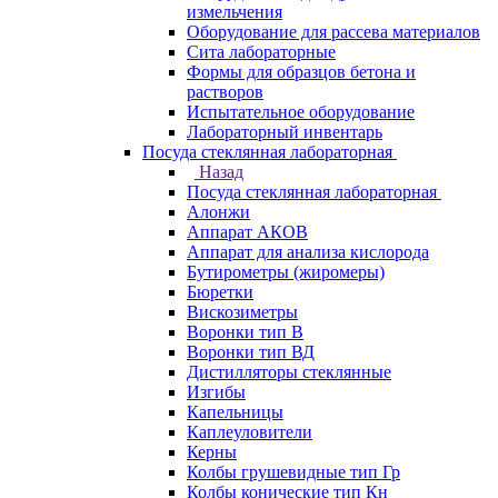
измельчения
Оборудование для рассева материалов
Сита лабораторные
Формы для образцов бетона и
растворов
Испытательное оборудование
Лабораторный инвентарь
Посуда стеклянная лабораторная
Назад
Посуда стеклянная лабораторная
Алонжи
Аппарат АКОВ
Аппарат для анализа кислорода
Бутирометры (жиромеры)
Бюретки
Вискозиметры
Воронки тип В
Воронки тип ВД
Дистилляторы стеклянные
Изгибы
Капельницы
Каплеуловители
Керны
Колбы грушевидные тип Гр
Колбы конические тип Кн