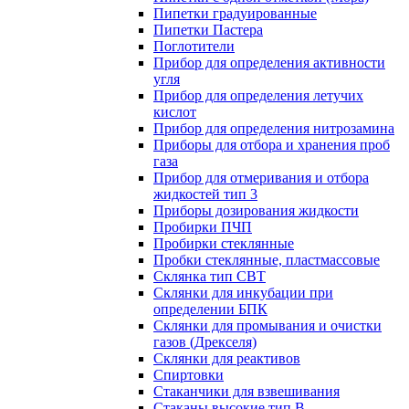
Пипетки градуированные
Пипетки Пастера
Поглотители
Прибор для определения активности
угля
Прибор для определения летучих
кислот
Прибор для определения нитрозамина
Приборы для отбора и хранения проб
газа
Прибор для отмеривания и отбора
жидкостей тип 3
Приборы дозирования жидкости
Пробирки ПЧП
Пробирки стеклянные
Пробки стеклянные, пластмассовые
Склянка тип СВТ
Склянки для инкубации при
определении БПК
Склянки для промывания и очистки
газов (Дрекселя)
Склянки для реактивов
Спиртовки
Стаканчики для взвешивания
Стаканы высокие тип В