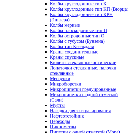
Колбы круглодонные тип К
Колбы круглодонные тип КП (Вюрца)
Колбы круглодонные тип КРН
(Энглера)
Колбы мерные
Колбы плоскодонные тип П
Колбы остродонные тип О
Колбы с тубусом (Бунзена)
Колбы тип Кьельдаля
Краны соединительные
Краны спускные
Кюветы стеклянные оптические
Лопаточки стеклянные, палочки
стеклянные
Мензурки
Микробюретки
Микропипетки градуированные
Микропипетки с одной отметкой
(Сали)
Муфты
Насадки для экстрагирования
Нефтеотстойник
Переходы
Пикнометры
Пипетки с одной отметкой (Мора)