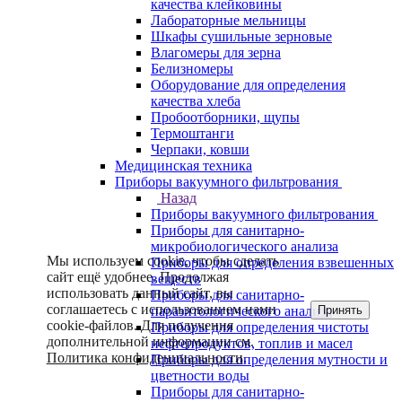
качества клейковины
Лабораторные мельницы
Шкафы сушильные зерновые
Влагомеры для зерна
Белизномеры
Оборудование для определения
качества хлеба
Пробоотборники, щупы
Термоштанги
Черпаки, ковши
Медицинская техника
Приборы вакуумного фильтрования
Назад
Приборы вакуумного фильтрования
Приборы для санитарно-
микробиологического анализа
Мы используем cookie, чтобы сделать
Приборы для определения взвешенных
сайт ещё удобнее. Продолжая
веществ
использовать данный сайт, вы
Приборы для санитарно-
соглашаетесь с использованием нами
Принять
паразитологического анализа
cookie-файлов. Для получения
Приборы для определения чистоты
дополнительной информации см.
нефтепродуктов, топлив и масел
Политика конфиденциальности
.
Приборы для определения мутности и
цветности воды
Приборы для санитарно-