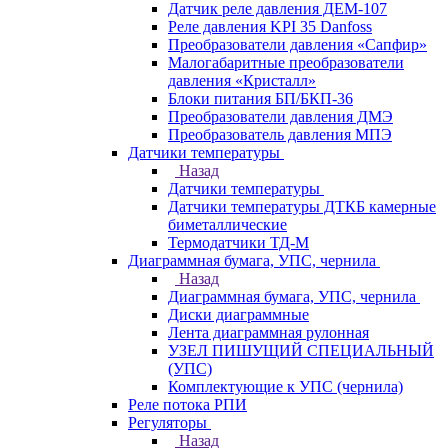
Датчик реле давления ДЕМ-107
Реле давления KPI 35 Danfoss
Преобразователи давления «Сапфир»
Малогабаритные преобразователи
давления «Кристалл»
Блоки питания БП/БКП-36
Преобразователи давления ДМЭ
Преобразователь давления МПЭ
Датчики температуры
Назад
Датчики температуры
Датчики температуры ДТКБ камерные
биметаллические
Термодатчики ТД-М
Диаграммная бумага, УПС, чернила
Назад
Диаграммная бумага, УПС, чернила
Диски диаграммные
Лента диаграммная рулонная
УЗЕЛ ПИШУЩИЙ СПЕЦИАЛЬНЫЙ
(УПС)
Комплектующие к УПС (чернила)
Реле потока РПИ
Регуляторы
Назад