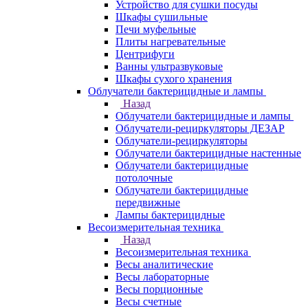
Устройство для сушки посуды
Шкафы сушильные
Печи муфельные
Плиты нагревательные
Центрифуги
Ванны ультразвуковые
Шкафы сухого хранения
Облучатели бактерицидные и лампы
Назад
Облучатели бактерицидные и лампы
Облучатели-рециркуляторы ДЕЗАР
Облучатели-рециркуляторы
Облучатели бактерицидные настенные
Облучатели бактерицидные
потолочные
Облучатели бактерицидные
передвижные
Лампы бактерицидные
Весоизмерительная техника
Назад
Весоизмерительная техника
Весы аналитические
Весы лабораторные
Весы порционные
Весы счетные