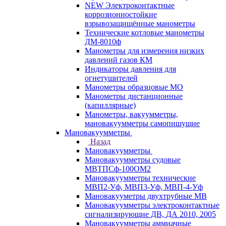
NEW Электроконтактные
коррозионностойкие
взрывозащищённые манометры
Технические котловые манометры
ДМ-8010ф
Манометры для измерения низких
давлений газов КМ
Индикаторы давления для
огнетушителей
Манометры образцовые МО
Манометры дистанционные
(капиллярные)
Манометры, вакуумметры,
мановакуумметры самопишущие
Мановакуумметры
Назад
Мановакуумметры
Мановакуумметры судовые
МВТПСф-100ОМ2
Мановакуумметры технические
МВП2-Уф, МВП3-Уф, МВП-4-Уф
Мановакууметры двухтрубные МВ
Мановакуумметры электроконтактные
сигнализирующие ДВ, ДА 2010, 2005
Мановакуумметры аммиачные