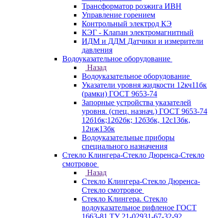
Трансформатор розжига ИВН
Управление горением
Контрольный электрод КЭ
КЭГ - Клапан электромагнитный
ИДМ и ДДМ Датчики и измерители
давления
Водоуказательное оборудование
Назад
Водоуказательное оборудование
Указатели уровня жидкости 12кч11бк
(рамки) ГОСТ 9653-74
Запорные устройства указателей
уровня. (спец. назнач.) ГОСТ 9653-74
12б1бк;12б2бк; 12б3бк, 12с13бк,
12нж13бк
Водоуказательные приборы
специального назначения
Стекло Клингера-Стекло Дюренса-Стекло
смотровое
Назад
Стекло Клингера-Стекло Дюренса-
Стекло смотровое
Стекло Клингера. Стекло
водоуказательное рифленое ГОСТ
1663-81 ТУ 21-02931-67-32-92