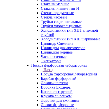
Стаканы мерные
Стаканы низкие тип Н
Стекла предметные
Стекла часовые
Трубки соединительные
Трубки хлоркальциевые
Холодильники тип ХПТ с прямой
трубкой
Холодильники тип ХШ шариковые
Цилиндр Снеллена
Цилиндры для ареометров
Цилиндры мерные
Часы песочные
Эксикаторы
Посуда фарфоровая лабораторная
Назад
Посуда фарфоровая лабораторная
Барабан фарфоровый
Ложки-шпатели
Воронка Бюхнера
Кастрюля с ручкой
Кружка с носиком
Лодочки для сжигания
Ложки фарфоровые