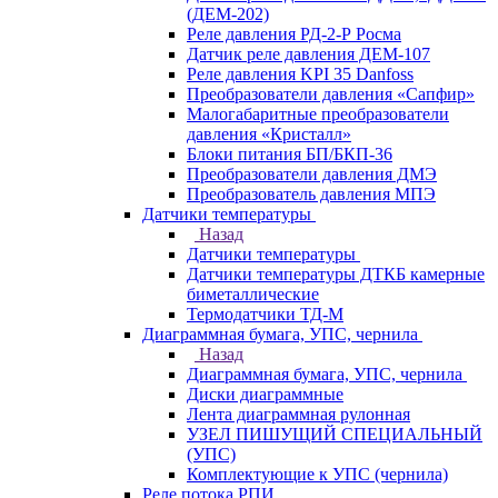
(ДЕМ-202)
Реле давления РД-2-Р Росма
Датчик реле давления ДЕМ-107
Реле давления KPI 35 Danfoss
Преобразователи давления «Сапфир»
Малогабаритные преобразователи
давления «Кристалл»
Блоки питания БП/БКП-36
Преобразователи давления ДМЭ
Преобразователь давления МПЭ
Датчики температуры
Назад
Датчики температуры
Датчики температуры ДТКБ камерные
биметаллические
Термодатчики ТД-М
Диаграммная бумага, УПС, чернила
Назад
Диаграммная бумага, УПС, чернила
Диски диаграммные
Лента диаграммная рулонная
УЗЕЛ ПИШУЩИЙ СПЕЦИАЛЬНЫЙ
(УПС)
Комплектующие к УПС (чернила)
Реле потока РПИ