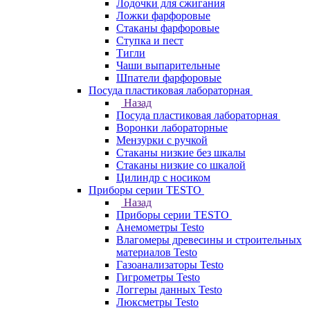
Лодочки для сжигания
Ложки фарфоровые
Стаканы фарфоровые
Ступка и пест
Тигли
Чаши выпарительные
Шпатели фарфоровые
Посуда пластиковая лабораторная
Назад
Посуда пластиковая лабораторная
Воронки лабораторные
Мензурки с ручкой
Стаканы низкие без шкалы
Стаканы низкие со шкалой
Цилиндр с носиком
Приборы серии TESTO
Назад
Приборы серии TESTO
Анемометры Testo
Влагомеры древесины и строительных
материалов Testo
Газоанализаторы Testo
Гигрометры Testo
Логгеры данных Testo
Люксметры Testo