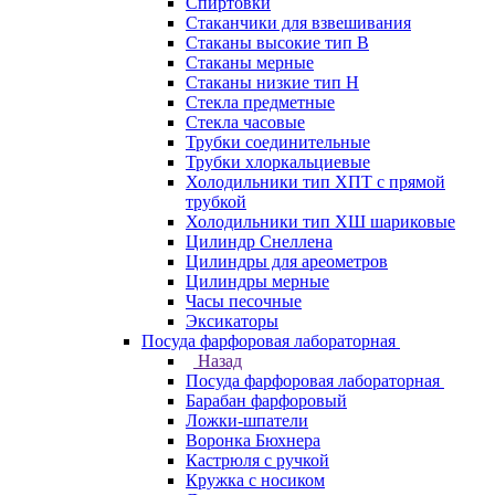
Спиртовки
Стаканчики для взвешивания
Стаканы высокие тип В
Стаканы мерные
Стаканы низкие тип Н
Стекла предметные
Стекла часовые
Трубки соединительные
Трубки хлоркальциевые
Холодильники тип ХПТ с прямой
трубкой
Холодильники тип ХШ шариковые
Цилиндр Снеллена
Цилиндры для ареометров
Цилиндры мерные
Часы песочные
Эксикаторы
Посуда фарфоровая лабораторная
Назад
Посуда фарфоровая лабораторная
Барабан фарфоровый
Ложки-шпатели
Воронка Бюхнера
Кастрюля с ручкой
Кружка с носиком