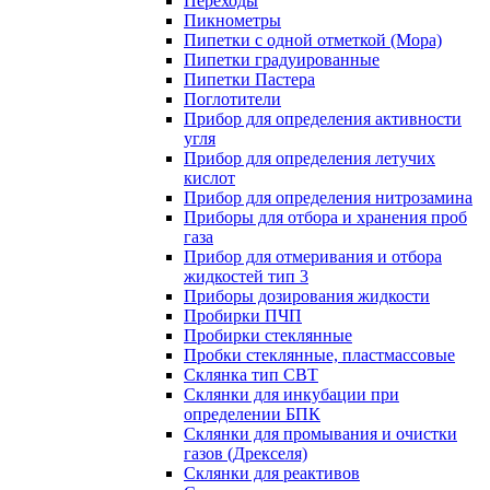
Переходы
Пикнометры
Пипетки с одной отметкой (Мора)
Пипетки градуированные
Пипетки Пастера
Поглотители
Прибор для определения активности
угля
Прибор для определения летучих
кислот
Прибор для определения нитрозамина
Приборы для отбора и хранения проб
газа
Прибор для отмеривания и отбора
жидкостей тип 3
Приборы дозирования жидкости
Пробирки ПЧП
Пробирки стеклянные
Пробки стеклянные, пластмассовые
Склянка тип СВТ
Склянки для инкубации при
определении БПК
Склянки для промывания и очистки
газов (Дрекселя)
Склянки для реактивов