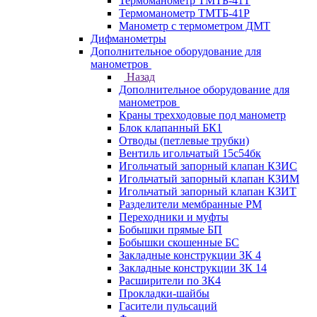
Термоманометр ТМТБ-41Т
Термоманометр ТМТБ-41Р
Манометр с термометром ДМТ
Дифманометры
Дополнительное оборудование для
манометров
Назад
Дополнительное оборудование для
манометров
Краны трехходовые под манометр
Блок клапанный БК1
Отводы (петлевые трубки)
Вентиль игольчатый 15с54бк
Игольчатый запорный клапан КЗИС
Игольчатый запорный клапан КЗИМ
Игольчатый запорный клапан КЗИТ
Разделители мембранные РМ
Переходники и муфты
Бобышки прямые БП
Бобышки скошенные БС
Закладные конструкции ЗК 4
Закладные конструкции ЗК 14
Расширители по ЗК4
Прокладки-шайбы
Гасители пульсаций