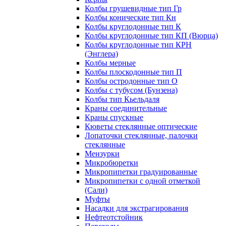
Колбы грушевидные тип Гр
Колбы конические тип Кн
Колбы круглодонные тип К
Колбы круглодонные тип КП (Вюрца)
Колбы круглодонные тип КРН
(Энглера)
Колбы мерные
Колбы плоскодонные тип П
Колбы остродонные тип О
Колбы с тубусом (Бунзена)
Колбы тип Кьельдаля
Краны соединительные
Краны спускные
Кюветы стеклянные оптические
Лопаточки стеклянные, палочки
стеклянные
Мензурки
Микробюретки
Микропипетки градуированные
Микропипетки с одной отметкой
(Сали)
Муфты
Насадки для экстрагирования
Нефтеотстойник