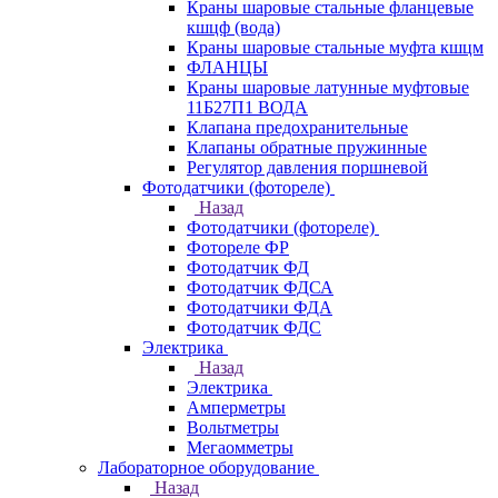
Краны шаровые стальные фланцевые
кшцф (вода)
Краны шаровые стальные муфта кшцм
ФЛАНЦЫ
Краны шаровые латунные муфтовые
11Б27П1 ВОДА
Клапана предохранительные
Клапаны обратные пружинные
Регулятор давления поршневой
Фотодатчики (фотореле)
Назад
Фотодатчики (фотореле)
Фотореле ФР
Фотодатчик ФД
Фотодатчик ФДСА
Фотодатчики ФДА
Фотодатчик ФДС
Электрика
Назад
Электрика
Амперметры
Вольтметры
Мегаомметры
Лабораторное оборудование
Назад