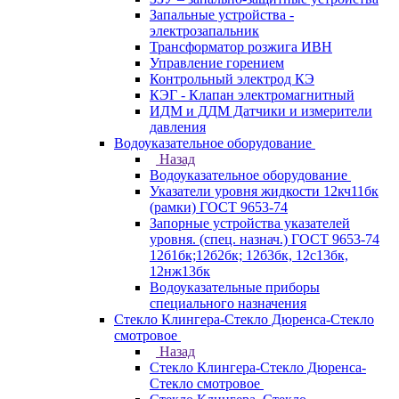
Запальные устройства -
электрозапальник
Трансформатор розжига ИВН
Управление горением
Контрольный электрод КЭ
КЭГ - Клапан электромагнитный
ИДМ и ДДМ Датчики и измерители
давления
Водоуказательное оборудование
Назад
Водоуказательное оборудование
Указатели уровня жидкости 12кч11бк
(рамки) ГОСТ 9653-74
Запорные устройства указателей
уровня. (спец. назнач.) ГОСТ 9653-74
12б1бк;12б2бк; 12б3бк, 12с13бк,
12нж13бк
Водоуказательные приборы
специального назначения
Стекло Клингера-Стекло Дюренса-Стекло
смотровое
Назад
Стекло Клингера-Стекло Дюренса-
Стекло смотровое