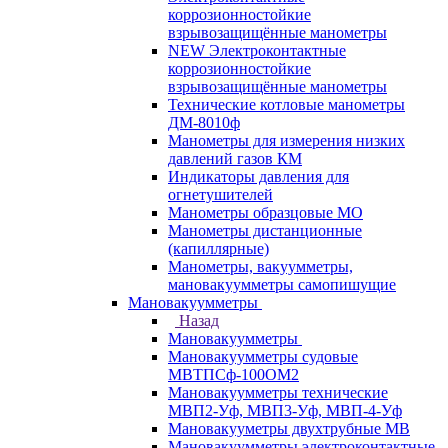
коррозионностойкие
взрывозащищённые манометры
NEW Электроконтактные
коррозионностойкие
взрывозащищённые манометры
Технические котловые манометры
ДМ-8010ф
Манометры для измерения низких
давлений газов КМ
Индикаторы давления для
огнетушителей
Манометры образцовые МО
Манометры дистанционные
(капиллярные)
Манометры, вакуумметры,
мановакуумметры самопишущие
Мановакуумметры
Назад
Мановакуумметры
Мановакуумметры судовые
МВТПСф-100ОМ2
Мановакуумметры технические
МВП2-Уф, МВП3-Уф, МВП-4-Уф
Мановакууметры двухтрубные МВ
Мановакуумметры электроконтактные