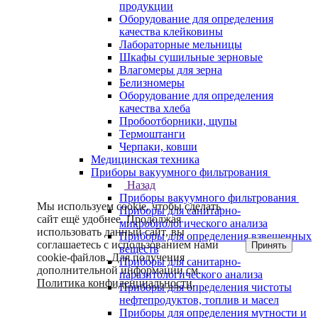
продукции
Оборудование для определения
качества клейковины
Лабораторные мельницы
Шкафы сушильные зерновые
Влагомеры для зерна
Белизномеры
Оборудование для определения
качества хлеба
Пробоотборники, щупы
Термоштанги
Черпаки, ковши
Медицинская техника
Приборы вакуумного фильтрования
Назад
Приборы вакуумного фильтрования
Мы используем cookie, чтобы сделать
Приборы для санитарно-
сайт ещё удобнее. Продолжая
микробиологического анализа
использовать данный сайт, вы
Приборы для определения взвешенных
соглашаетесь с использованием нами
Принять
веществ
cookie-файлов. Для получения
Приборы для санитарно-
дополнительной информации см.
паразитологического анализа
Политика конфиденциальности
.
Приборы для определения чистоты
нефтепродуктов, топлив и масел
Приборы для определения мутности и