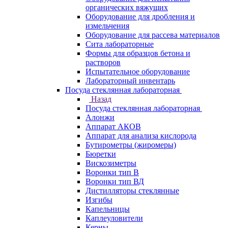
органических вяжущих
Оборудование для дробления и
измельчения
Оборудование для рассева материалов
Сита лабораторные
Формы для образцов бетона и
растворов
Испытательное оборудование
Лабораторный инвентарь
Посуда стеклянная лабораторная
Назад
Посуда стеклянная лабораторная
Алонжи
Аппарат АКОВ
Аппарат для анализа кислорода
Бутирометры (жиромеры)
Бюретки
Вискозиметры
Воронки тип В
Воронки тип ВД
Дистилляторы стеклянные
Изгибы
Капельницы
Каплеуловители
Керны