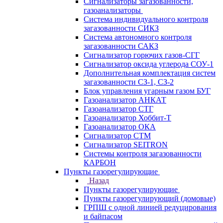
Сигнализаторы загазованности,
газоанализаторы
Система индивидуального контроля
загазованности СИКЗ
Система автономного контроля
загазованности САКЗ
Сигнализатор горючих газов-СГГ
Сигнализатор оксида углерода СОУ-1
Дополнительная комплектация систем
загазованности СЗ-1, СЗ-2
Блок управления угарным газом БУГ
Газоанализатор АНКАТ
Газоанализатор СТГ
Газоанализатор Хоббит-Т
Газоанализатор ОКА
Сигнализатор СТМ
Сигнализатор SEITRON
Системы контроля загазованности
КАРБОН
Пункты газорегулирующие
Назад
Пункты газорегулирующие
Пункты газорегулирующий (домовые)
ГРПШ с одной линией редуцирования
и байпасом