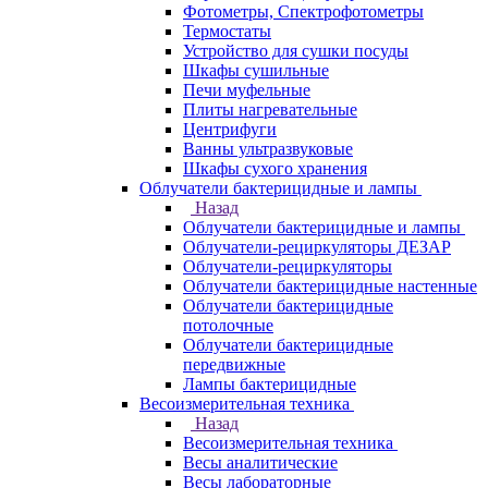
Фотометры, Спектрофотометры
Термостаты
Устройство для сушки посуды
Шкафы сушильные
Печи муфельные
Плиты нагревательные
Центрифуги
Ванны ультразвуковые
Шкафы сухого хранения
Облучатели бактерицидные и лампы
Назад
Облучатели бактерицидные и лампы
Облучатели-рециркуляторы ДЕЗАР
Облучатели-рециркуляторы
Облучатели бактерицидные настенные
Облучатели бактерицидные
потолочные
Облучатели бактерицидные
передвижные
Лампы бактерицидные
Весоизмерительная техника
Назад
Весоизмерительная техника
Весы аналитические
Весы лабораторные