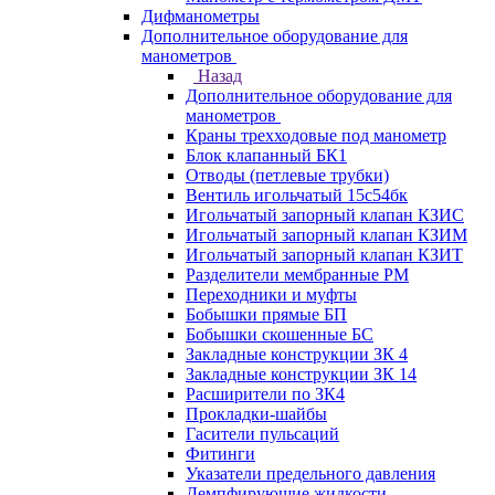
Дифманометры
Дополнительное оборудование для
манометров
Назад
Дополнительное оборудование для
манометров
Краны трехходовые под манометр
Блок клапанный БК1
Отводы (петлевые трубки)
Вентиль игольчатый 15с54бк
Игольчатый запорный клапан КЗИС
Игольчатый запорный клапан КЗИМ
Игольчатый запорный клапан КЗИТ
Разделители мембранные РМ
Переходники и муфты
Бобышки прямые БП
Бобышки скошенные БС
Закладные конструкции ЗК 4
Закладные конструкции ЗК 14
Расширители по ЗК4
Прокладки-шайбы
Гасители пульсаций
Фитинги
Указатели предельного давления
Демпфирующие жидкости