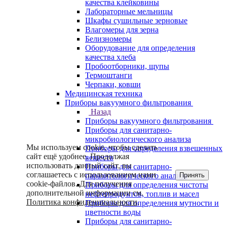
качества клейковины
Лабораторные мельницы
Шкафы сушильные зерновые
Влагомеры для зерна
Белизномеры
Оборудование для определения
качества хлеба
Пробоотборники, щупы
Термоштанги
Черпаки, ковши
Медицинская техника
Приборы вакуумного фильтрования
Назад
Приборы вакуумного фильтрования
Приборы для санитарно-
микробиологического анализа
Мы используем cookie, чтобы сделать
Приборы для определения взвешенных
сайт ещё удобнее. Продолжая
веществ
использовать данный сайт, вы
Приборы для санитарно-
соглашаетесь с использованием нами
Принять
паразитологического анализа
cookie-файлов. Для получения
Приборы для определения чистоты
дополнительной информации см.
нефтепродуктов, топлив и масел
Политика конфиденциальности
.
Приборы для определения мутности и
цветности воды
Приборы для санитарно-