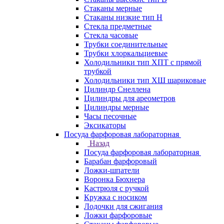
Стаканы мерные
Стаканы низкие тип Н
Стекла предметные
Стекла часовые
Трубки соединительные
Трубки хлоркальциевые
Холодильники тип ХПТ с прямой
трубкой
Холодильники тип ХШ шариковые
Цилиндр Снеллена
Цилиндры для ареометров
Цилиндры мерные
Часы песочные
Эксикаторы
Посуда фарфоровая лабораторная
Назад
Посуда фарфоровая лабораторная
Барабан фарфоровый
Ложки-шпатели
Воронка Бюхнера
Кастрюля с ручкой
Кружка с носиком
Лодочки для сжигания
Ложки фарфоровые