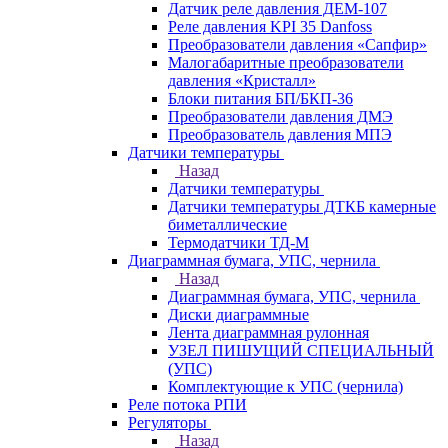
Датчик реле давления ДЕМ-107
Реле давления KPI 35 Danfoss
Преобразователи давления «Сапфир»
Малогабаритные преобразователи
давления «Кристалл»
Блоки питания БП/БКП-36
Преобразователи давления ДМЭ
Преобразователь давления МПЭ
Датчики температуры
Назад
Датчики температуры
Датчики температуры ДТКБ камерные
биметаллические
Термодатчики ТД-М
Диаграммная бумага, УПС, чернила
Назад
Диаграммная бумага, УПС, чернила
Диски диаграммные
Лента диаграммная рулонная
УЗЕЛ ПИШУЩИЙ СПЕЦИАЛЬНЫЙ
(УПС)
Комплектующие к УПС (чернила)
Реле потока РПИ
Регуляторы
Назад