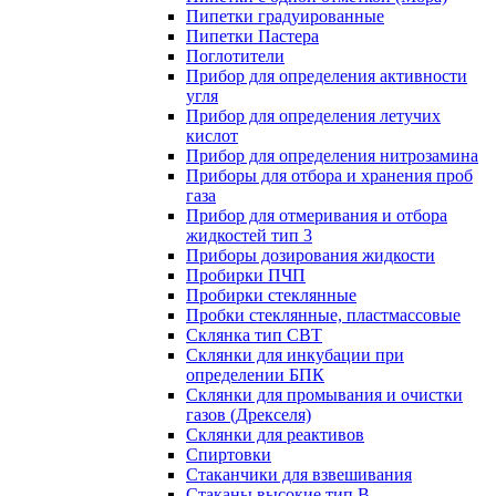
Пипетки градуированные
Пипетки Пастера
Поглотители
Прибор для определения активности
угля
Прибор для определения летучих
кислот
Прибор для определения нитрозамина
Приборы для отбора и хранения проб
газа
Прибор для отмеривания и отбора
жидкостей тип 3
Приборы дозирования жидкости
Пробирки ПЧП
Пробирки стеклянные
Пробки стеклянные, пластмассовые
Склянка тип СВТ
Склянки для инкубации при
определении БПК
Склянки для промывания и очистки
газов (Дрекселя)
Склянки для реактивов
Спиртовки
Стаканчики для взвешивания
Стаканы высокие тип В