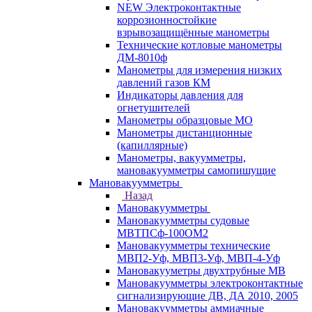
NEW Электроконтактные
коррозионностойкие
взрывозащищённые манометры
Технические котловые манометры
ДМ-8010ф
Манометры для измерения низких
давлений газов КМ
Индикаторы давления для
огнетушителей
Манометры образцовые МО
Манометры дистанционные
(капиллярные)
Манометры, вакуумметры,
мановакуумметры самопишущие
Мановакуумметры
Назад
Мановакуумметры
Мановакуумметры судовые
МВТПСф-100ОМ2
Мановакуумметры технические
МВП2-Уф, МВП3-Уф, МВП-4-Уф
Мановакууметры двухтрубные МВ
Мановакуумметры электроконтактные
сигнализирующие ДВ, ДА 2010, 2005
Мановакуумметры аммиачные