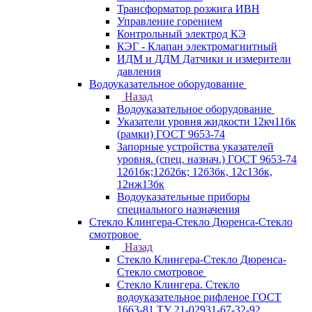
Трансформатор розжига ИВН
Управление горением
Контрольный электрод КЭ
КЭГ - Клапан электромагнитный
ИДМ и ДДМ Датчики и измерители
давления
Водоуказательное оборудование
Назад
Водоуказательное оборудование
Указатели уровня жидкости 12кч11бк
(рамки) ГОСТ 9653-74
Запорные устройства указателей
уровня. (спец. назнач.) ГОСТ 9653-74
12б1бк;12б2бк; 12б3бк, 12с13бк,
12нж13бк
Водоуказательные приборы
специального назначения
Стекло Клингера-Стекло Дюренса-Стекло
смотровое
Назад
Стекло Клингера-Стекло Дюренса-
Стекло смотровое
Стекло Клингера. Стекло
водоуказательное рифленое ГОСТ
1663-81 ТУ 21-02931-67-32-92