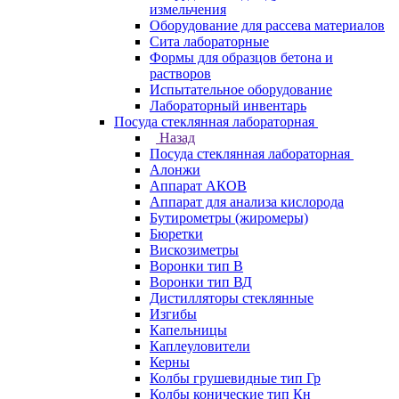
измельчения
Оборудование для рассева материалов
Сита лабораторные
Формы для образцов бетона и
растворов
Испытательное оборудование
Лабораторный инвентарь
Посуда стеклянная лабораторная
Назад
Посуда стеклянная лабораторная
Алонжи
Аппарат АКОВ
Аппарат для анализа кислорода
Бутирометры (жиромеры)
Бюретки
Вискозиметры
Воронки тип В
Воронки тип ВД
Дистилляторы стеклянные
Изгибы
Капельницы
Каплеуловители
Керны
Колбы грушевидные тип Гр
Колбы конические тип Кн