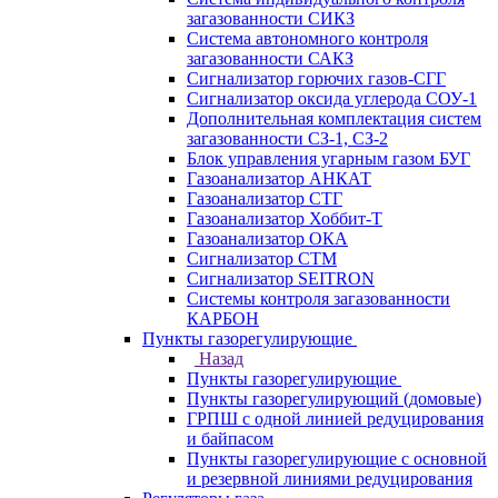
загазованности СИКЗ
Система автономного контроля
загазованности САКЗ
Сигнализатор горючих газов-СГГ
Сигнализатор оксида углерода СОУ-1
Дополнительная комплектация систем
загазованности СЗ-1, СЗ-2
Блок управления угарным газом БУГ
Газоанализатор АНКАТ
Газоанализатор СТГ
Газоанализатор Хоббит-Т
Газоанализатор ОКА
Сигнализатор СТМ
Сигнализатор SEITRON
Системы контроля загазованности
КАРБОН
Пункты газорегулирующие
Назад
Пункты газорегулирующие
Пункты газорегулирующий (домовые)
ГРПШ с одной линией редуцирования
и байпасом
Пункты газорегулирующие с основной
и резервной линиями редуцирования