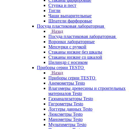
Стаканы фарфоровые
Ступка и пест
Тигли
Чаши выпарительные
Шпатели фарфоровые
Посуда пластиковая лабораторная
Назад
Посуда пластиковая лабораторная
Воронки лабораторные
Мензурки с ручкой
Стаканы низкие без шкалы
Стаканы низкие со шкалой
Цилиндр с носиком
Приборы серии TESTO
Назад
Приборы серии TESTO
Анемометры Testo
Влагомеры древесины и строительных
материалов Testo
Газоанализаторы Testo
Гигрометры Testo
Логгеры данных Testo
Люксметры Testo
Манометры Testo
Мультиметры Testo