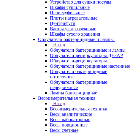
Устройство для сушки посуды
Шкафы сушильные
Печи муфельные
Плиты нагревательные
Центрифуги
Ванны ультразвуковые
Шкафы сухого хранения
Облучатели бактерицидные и лампы
Назад
Облучатели бактерицидные и лампы
Облучатели-рециркуляторы ДЕЗАР
Облучатели-рециркуляторы
Облучатели бактерицидные настенные
Облучатели бактерицидные
потолочные
Облучатели бактерицидные
передвижные
Лампы бактерицидные
Весоизмерительная техника
Назад
Весоизмерительная техника
Весы аналитические
Весы лабораторные
Весы порционные
Весы счетные