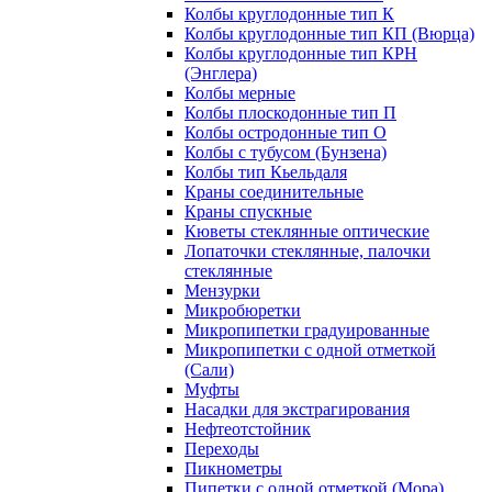
Колбы круглодонные тип К
Колбы круглодонные тип КП (Вюрца)
Колбы круглодонные тип КРН
(Энглера)
Колбы мерные
Колбы плоскодонные тип П
Колбы остродонные тип О
Колбы с тубусом (Бунзена)
Колбы тип Кьельдаля
Краны соединительные
Краны спускные
Кюветы стеклянные оптические
Лопаточки стеклянные, палочки
стеклянные
Мензурки
Микробюретки
Микропипетки градуированные
Микропипетки с одной отметкой
(Сали)
Муфты
Насадки для экстрагирования
Нефтеотстойник
Переходы
Пикнометры
Пипетки с одной отметкой (Мора)