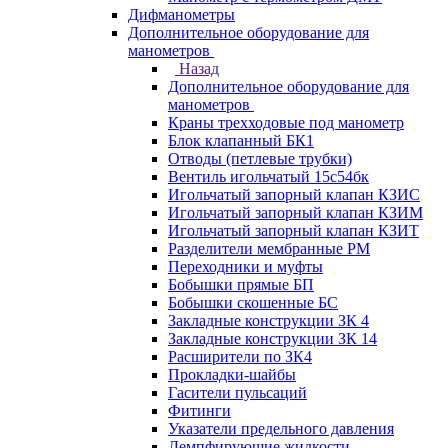
Дифманометры
Дополнительное оборудование для
манометров
Назад
Дополнительное оборудование для
манометров
Краны трехходовые под манометр
Блок клапанный БК1
Отводы (петлевые трубки)
Вентиль игольчатый 15с54бк
Игольчатый запорный клапан КЗИС
Игольчатый запорный клапан КЗИМ
Игольчатый запорный клапан КЗИТ
Разделители мембранные РМ
Переходники и муфты
Бобышки прямые БП
Бобышки скошенные БС
Закладные конструкции ЗК 4
Закладные конструкции ЗК 14
Расширители по ЗК4
Прокладки-шайбы
Гасители пульсаций
Фитинги
Указатели предельного давления
Демпфирующие жидкости