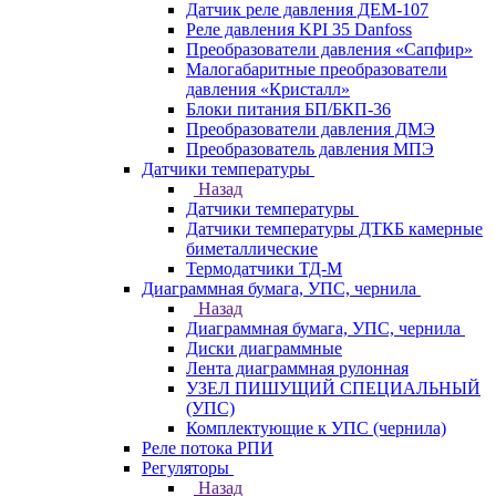
Датчик реле давления ДЕМ-107
Реле давления KPI 35 Danfoss
Преобразователи давления «Сапфир»
Малогабаритные преобразователи
давления «Кристалл»
Блоки питания БП/БКП-36
Преобразователи давления ДМЭ
Преобразователь давления МПЭ
Датчики температуры
Назад
Датчики температуры
Датчики температуры ДТКБ камерные
биметаллические
Термодатчики ТД-М
Диаграммная бумага, УПС, чернила
Назад
Диаграммная бумага, УПС, чернила
Диски диаграммные
Лента диаграммная рулонная
УЗЕЛ ПИШУЩИЙ СПЕЦИАЛЬНЫЙ
(УПС)
Комплектующие к УПС (чернила)
Реле потока РПИ
Регуляторы
Назад