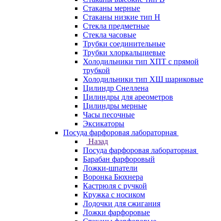
Стаканы мерные
Стаканы низкие тип Н
Стекла предметные
Стекла часовые
Трубки соединительные
Трубки хлоркальциевые
Холодильники тип ХПТ с прямой
трубкой
Холодильники тип ХШ шариковые
Цилиндр Снеллена
Цилиндры для ареометров
Цилиндры мерные
Часы песочные
Эксикаторы
Посуда фарфоровая лабораторная
Назад
Посуда фарфоровая лабораторная
Барабан фарфоровый
Ложки-шпатели
Воронка Бюхнера
Кастрюля с ручкой
Кружка с носиком
Лодочки для сжигания
Ложки фарфоровые