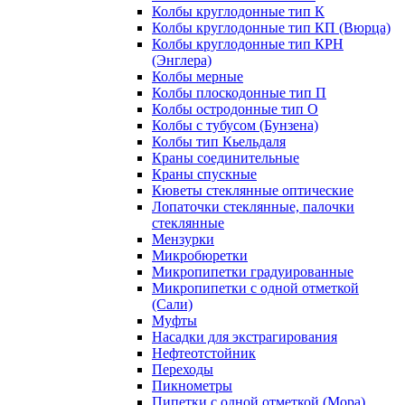
Колбы круглодонные тип К
Колбы круглодонные тип КП (Вюрца)
Колбы круглодонные тип КРН
(Энглера)
Колбы мерные
Колбы плоскодонные тип П
Колбы остродонные тип О
Колбы с тубусом (Бунзена)
Колбы тип Кьельдаля
Краны соединительные
Краны спускные
Кюветы стеклянные оптические
Лопаточки стеклянные, палочки
стеклянные
Мензурки
Микробюретки
Микропипетки градуированные
Микропипетки с одной отметкой
(Сали)
Муфты
Насадки для экстрагирования
Нефтеотстойник
Переходы
Пикнометры
Пипетки с одной отметкой (Мора)