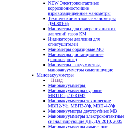
NEW Электроконтактные
коррозионностойкие
взрывозащищённые манометры
Технические котловые манометры
ДМ-8010ф
Манометры для измерения низких
давлений газов КМ
Индикаторы давления для
огнетушителей
Манометры образцовые МО
Манометры дистанционные
(капиллярные)
Манометры, вакуумметры,
мановакуумметры самопишущие
Мановакуумметры
Назад
Мановакуумметры
Мановакуумметры судовые
МВТПСф-100ОМ2
Мановакуумметры технические
МВП2-Уф, МВП3-Уф, МВП-4-Уф
Мановакууметры двухтрубные МВ
Мановакуумметры электроконтактные
сигнализирующие ДВ, ДА 2010, 2005
Мановакуумметры аммиачные