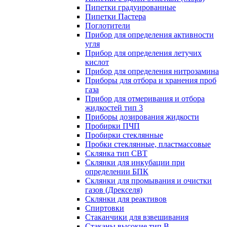
Пипетки градуированные
Пипетки Пастера
Поглотители
Прибор для определения активности
угля
Прибор для определения летучих
кислот
Прибор для определения нитрозамина
Приборы для отбора и хранения проб
газа
Прибор для отмеривания и отбора
жидкостей тип 3
Приборы дозирования жидкости
Пробирки ПЧП
Пробирки стеклянные
Пробки стеклянные, пластмассовые
Склянка тип СВТ
Склянки для инкубации при
определении БПК
Склянки для промывания и очистки
газов (Дрекселя)
Склянки для реактивов
Спиртовки
Стаканчики для взвешивания
Стаканы высокие тип В