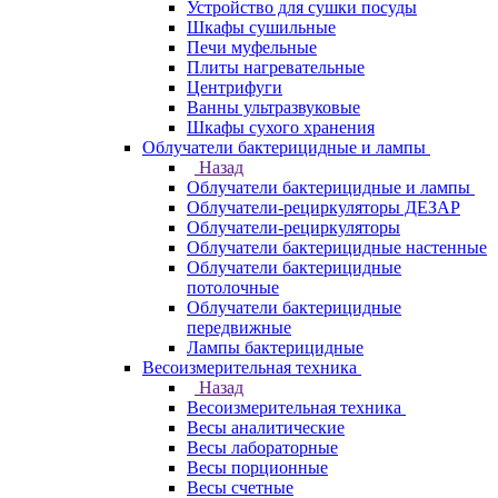
Устройство для сушки посуды
Шкафы сушильные
Печи муфельные
Плиты нагревательные
Центрифуги
Ванны ультразвуковые
Шкафы сухого хранения
Облучатели бактерицидные и лампы
Назад
Облучатели бактерицидные и лампы
Облучатели-рециркуляторы ДЕЗАР
Облучатели-рециркуляторы
Облучатели бактерицидные настенные
Облучатели бактерицидные
потолочные
Облучатели бактерицидные
передвижные
Лампы бактерицидные
Весоизмерительная техника
Назад
Весоизмерительная техника
Весы аналитические
Весы лабораторные
Весы порционные
Весы счетные