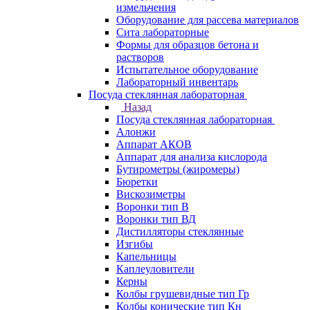
измельчения
Оборудование для рассева материалов
Сита лабораторные
Формы для образцов бетона и
растворов
Испытательное оборудование
Лабораторный инвентарь
Посуда стеклянная лабораторная
Назад
Посуда стеклянная лабораторная
Алонжи
Аппарат АКОВ
Аппарат для анализа кислорода
Бутирометры (жиромеры)
Бюретки
Вискозиметры
Воронки тип В
Воронки тип ВД
Дистилляторы стеклянные
Изгибы
Капельницы
Каплеуловители
Керны
Колбы грушевидные тип Гр
Колбы конические тип Кн