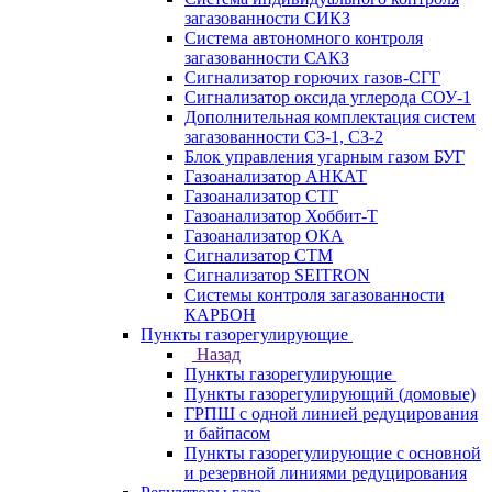
загазованности СИКЗ
Система автономного контроля
загазованности САКЗ
Сигнализатор горючих газов-СГГ
Сигнализатор оксида углерода СОУ-1
Дополнительная комплектация систем
загазованности СЗ-1, СЗ-2
Блок управления угарным газом БУГ
Газоанализатор АНКАТ
Газоанализатор СТГ
Газоанализатор Хоббит-Т
Газоанализатор ОКА
Сигнализатор СТМ
Сигнализатор SEITRON
Системы контроля загазованности
КАРБОН
Пункты газорегулирующие
Назад
Пункты газорегулирующие
Пункты газорегулирующий (домовые)
ГРПШ с одной линией редуцирования
и байпасом
Пункты газорегулирующие с основной
и резервной линиями редуцирования