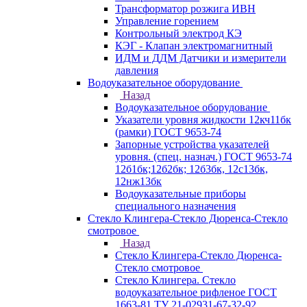
Трансформатор розжига ИВН
Управление горением
Контрольный электрод КЭ
КЭГ - Клапан электромагнитный
ИДМ и ДДМ Датчики и измерители
давления
Водоуказательное оборудование
Назад
Водоуказательное оборудование
Указатели уровня жидкости 12кч11бк
(рамки) ГОСТ 9653-74
Запорные устройства указателей
уровня. (спец. назнач.) ГОСТ 9653-74
12б1бк;12б2бк; 12б3бк, 12с13бк,
12нж13бк
Водоуказательные приборы
специального назначения
Стекло Клингера-Стекло Дюренса-Стекло
смотровое
Назад
Стекло Клингера-Стекло Дюренса-
Стекло смотровое
Стекло Клингера. Стекло
водоуказательное рифленое ГОСТ
1663-81 ТУ 21-02931-67-32-92