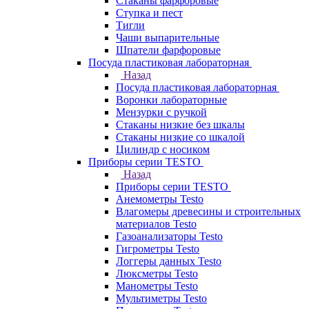
Стаканы фарфоровые
Ступка и пест
Тигли
Чаши выпарительные
Шпатели фарфоровые
Посуда пластиковая лабораторная
Назад
Посуда пластиковая лабораторная
Воронки лабораторные
Мензурки с ручкой
Стаканы низкие без шкалы
Стаканы низкие со шкалой
Цилиндр с носиком
Приборы серии TESTO
Назад
Приборы серии TESTO
Анемометры Testo
Влагомеры древесины и строительных
материалов Testo
Газоанализаторы Testo
Гигрометры Testo
Логгеры данных Testo
Люксметры Testo
Манометры Testo
Мультиметры Testo