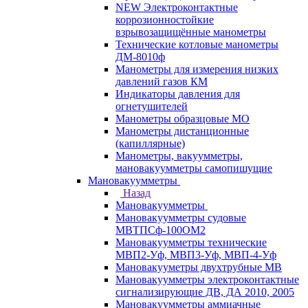
NEW Электроконтактные
коррозионностойкие
взрывозащищённые манометры
Технические котловые манометры
ДМ-8010ф
Манометры для измерения низких
давлений газов КМ
Индикаторы давления для
огнетушителей
Манометры образцовые МО
Манометры дистанционные
(капиллярные)
Манометры, вакуумметры,
мановакуумметры самопишущие
Мановакуумметры
Назад
Мановакуумметры
Мановакуумметры судовые
МВТПСф-100ОМ2
Мановакуумметры технические
МВП2-Уф, МВП3-Уф, МВП-4-Уф
Мановакууметры двухтрубные МВ
Мановакуумметры электроконтактные
сигнализирующие ДВ, ДА 2010, 2005
Мановакуумметры аммиачные