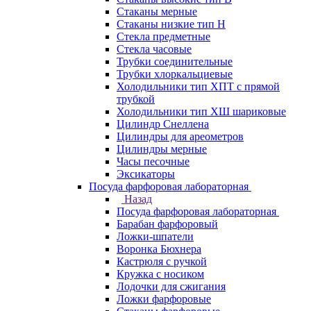
Стаканы мерные
Стаканы низкие тип Н
Стекла предметные
Стекла часовые
Трубки соединительные
Трубки хлоркальциевые
Холодильники тип ХПТ с прямой
трубкой
Холодильники тип ХШ шариковые
Цилиндр Снеллена
Цилиндры для ареометров
Цилиндры мерные
Часы песочные
Эксикаторы
Посуда фарфоровая лабораторная
Назад
Посуда фарфоровая лабораторная
Барабан фарфоровый
Ложки-шпатели
Воронка Бюхнера
Кастрюля с ручкой
Кружка с носиком
Лодочки для сжигания
Ложки фарфоровые