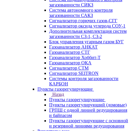
загазованности СИКЗ
Система автономного контроля
загазованности САКЗ
Сигнализатор горючих газов-СГГ
Сигнализатор оксида углерода СОУ-1
Дополнительная комплектация систем
загазованности СЗ-1, СЗ-2
Блок управления угарным газом БУГ
Газоанализатор АНКАТ
Газоанализатор СТГ
Газоанализатор Хоббит-Т
Газоанализатор ОКА
Сигнализатор СТМ
Сигнализатор SEITRON
Системы контроля загазованности
КАРБОН
Пункты газорегулирующие
Назад
Пункты газорегулирующие
Пункты газорегулирующий (домовые)
ГРПШ с одной линией редуцирования
и байпасом
Пункты газорегулирующие с основной
и резервной линиями редуцирования