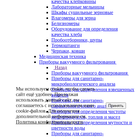
качества клейковины
Лабораторные мельницы
Шкафы сушильные зерновые
Влагомеры для зерна
Белизномеры
Оборудование для определения
качества хлеба
Пробоотборники, щупы
Термоштанги
Черпаки, ковши
Медицинская техника
Приборы вакуумного фильтрования
Назад
Приборы вакуумного фильтрования
Приборы для санитарно-
микробиологического анализа
Мы используем cookie, чтобы сделать
Приборы для определения взвешенных
сайт ещё удобнее. Продолжая
веществ
использовать данный сайт, вы
Приборы для санитарно-
соглашаетесь с использованием нами
Принять
паразитологического анализа
cookie-файлов. Для получения
Приборы для определения чистоты
дополнительной информации см.
нефтепродуктов, топлив и масел
Политика конфиденциальности
.
Приборы для определения мутности и
цветности воды
Приборы для санитарно-