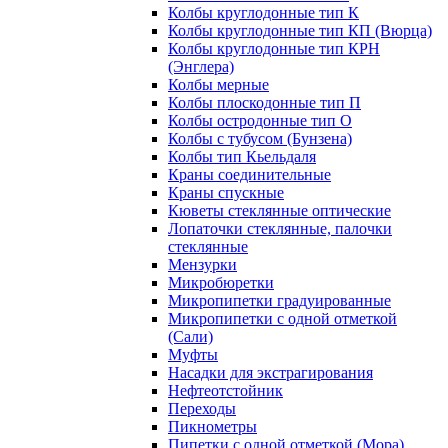
Колбы круглодонные тип К
Колбы круглодонные тип КП (Вюрца)
Колбы круглодонные тип КРН
(Энглера)
Колбы мерные
Колбы плоскодонные тип П
Колбы остродонные тип О
Колбы с тубусом (Бунзена)
Колбы тип Кьельдаля
Краны соединительные
Краны спускные
Кюветы стеклянные оптические
Лопаточки стеклянные, палочки
стеклянные
Мензурки
Микробюретки
Микропипетки градуированные
Микропипетки с одной отметкой
(Сали)
Муфты
Насадки для экстрагирования
Нефтеотстойник
Переходы
Пикнометры
Пипетки с одной отметкой (Мора)