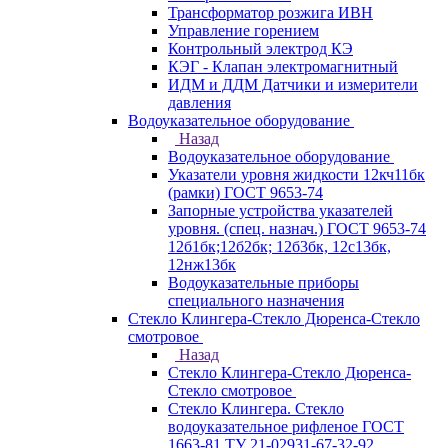
Трансформатор розжига ИВН
Управление горением
Контрольный электрод КЭ
КЭГ - Клапан электромагнитный
ИДМ и ДДМ Датчики и измерители
давления
Водоуказательное оборудование
Назад
Водоуказательное оборудование
Указатели уровня жидкости 12кч11бк
(рамки) ГОСТ 9653-74
Запорные устройства указателей
уровня. (спец. назнач.) ГОСТ 9653-74
12б1бк;12б2бк; 12б3бк, 12с13бк,
12нж13бк
Водоуказательные приборы
специального назначения
Стекло Клингера-Стекло Дюренса-Стекло
смотровое
Назад
Стекло Клингера-Стекло Дюренса-
Стекло смотровое
Стекло Клингера. Стекло
водоуказательное рифленое ГОСТ
1663-81 ТУ 21-02931-67-32-92