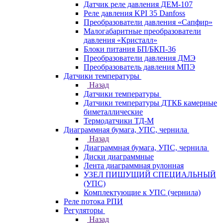
Датчик реле давления ДЕМ-107
Реле давления KPI 35 Danfoss
Преобразователи давления «Сапфир»
Малогабаритные преобразователи
давления «Кристалл»
Блоки питания БП/БКП-36
Преобразователи давления ДМЭ
Преобразователь давления МПЭ
Датчики температуры
Назад
Датчики температуры
Датчики температуры ДТКБ камерные
биметаллические
Термодатчики ТД-М
Диаграммная бумага, УПС, чернила
Назад
Диаграммная бумага, УПС, чернила
Диски диаграммные
Лента диаграммная рулонная
УЗЕЛ ПИШУЩИЙ СПЕЦИАЛЬНЫЙ
(УПС)
Комплектующие к УПС (чернила)
Реле потока РПИ
Регуляторы
Назад