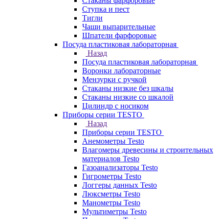
Стаканы фарфоровые
Ступка и пест
Тигли
Чаши выпарительные
Шпатели фарфоровые
Посуда пластиковая лабораторная
Назад
Посуда пластиковая лабораторная
Воронки лабораторные
Мензурки с ручкой
Стаканы низкие без шкалы
Стаканы низкие со шкалой
Цилиндр с носиком
Приборы серии TESTO
Назад
Приборы серии TESTO
Анемометры Testo
Влагомеры древесины и строительных
материалов Testo
Газоанализаторы Testo
Гигрометры Testo
Логгеры данных Testo
Люксметры Testo
Манометры Testo
Мультиметры Testo