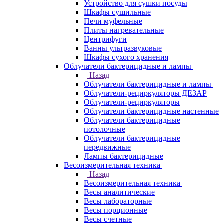
Устройство для сушки посуды
Шкафы сушильные
Печи муфельные
Плиты нагревательные
Центрифуги
Ванны ультразвуковые
Шкафы сухого хранения
Облучатели бактерицидные и лампы
Назад
Облучатели бактерицидные и лампы
Облучатели-рециркуляторы ДЕЗАР
Облучатели-рециркуляторы
Облучатели бактерицидные настенные
Облучатели бактерицидные
потолочные
Облучатели бактерицидные
передвижные
Лампы бактерицидные
Весоизмерительная техника
Назад
Весоизмерительная техника
Весы аналитические
Весы лабораторные
Весы порционные
Весы счетные