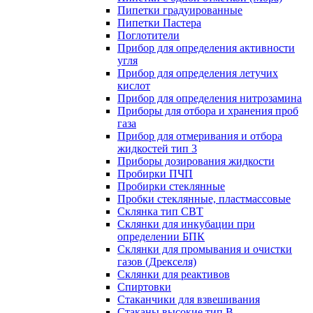
Пипетки градуированные
Пипетки Пастера
Поглотители
Прибор для определения активности
угля
Прибор для определения летучих
кислот
Прибор для определения нитрозамина
Приборы для отбора и хранения проб
газа
Прибор для отмеривания и отбора
жидкостей тип 3
Приборы дозирования жидкости
Пробирки ПЧП
Пробирки стеклянные
Пробки стеклянные, пластмассовые
Склянка тип СВТ
Склянки для инкубации при
определении БПК
Склянки для промывания и очистки
газов (Дрекселя)
Склянки для реактивов
Спиртовки
Стаканчики для взвешивания
Стаканы высокие тип В