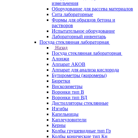
измельчения
Оборудование для рассева материалов
Сита лабораторные
Формы для образцов бетона и
растворов
Испытательное оборудование
Лабораторный инвентарь
Посуда стеклянная лабораторная
Назад
Посуда стеклянная лабораторная
Алонжи
Аппарат АКОВ
Аппарат для анализа кислорода
Бутирометры (жиромеры)
Бюретки
Вискозиметры
Воронки тип В
Воронки тип ВД
Дистилляторы стеклянные
Изгибы
Капельницы
Каплеуловители
Керны
Колбы грушевидные тип Гр
Колбы конические тип Кн