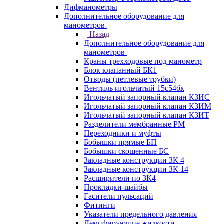
Дифманометры
Дополнительное оборудование для
манометров
Назад
Дополнительное оборудование для
манометров
Краны трехходовые под манометр
Блок клапанный БК1
Отводы (петлевые трубки)
Вентиль игольчатый 15с54бк
Игольчатый запорный клапан КЗИС
Игольчатый запорный клапан КЗИМ
Игольчатый запорный клапан КЗИТ
Разделители мембранные РМ
Переходники и муфты
Бобышки прямые БП
Бобышки скошенные БС
Закладные конструкции ЗК 4
Закладные конструкции ЗК 14
Расширители по ЗК4
Прокладки-шайбы
Гасители пульсаций
Фитинги
Указатели предельного давления
Демпфирующие жидкости