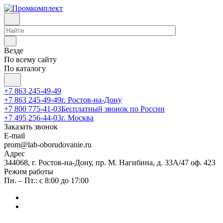
Везде
По всему сайту
По каталогу
+7 863 245-49-49
+7 863 245-49-49
г. Ростов-на-Дону
+7 800 775-41-03
Бесплатный звонок по России
+7 495 256-44-03
г. Москва
Заказать звонок
E-mail
prom@lab-oborudovanie.ru
Адрес
344068, г. Ростов-на-Дону, пр. М. Нагибина, д. 33А/47 оф. 423
Режим работы
Пн. – Пт.: с 8:00 до 17:00