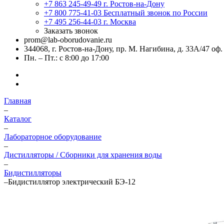
+7 863 245-49-49
г. Ростов-на-Дону
+7 800 775-41-03
Бесплатный звонок по России
+7 495 256-44-03
г. Москва
Заказать звонок
prom@lab-oborudovanie.ru
344068, г. Ростов-на-Дону, пр. М. Нагибина, д. 33А/47 оф.
Пн. – Пт.: с 8:00 до 17:00
Главная
–
Каталог
–
Лабораторное оборудование
–
Дистилляторы / Сборники для хранения воды
–
Бидистилляторы
–
Бидистиллятор электрический БЭ-12