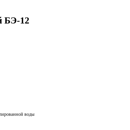
й БЭ-12
ллированной воды