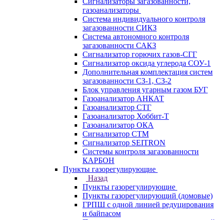
Сигнализаторы загазованности,
газоанализаторы
Система индивидуального контроля
загазованности СИКЗ
Система автономного контроля
загазованности САКЗ
Сигнализатор горючих газов-СГГ
Сигнализатор оксида углерода СОУ-1
Дополнительная комплектация систем
загазованности СЗ-1, СЗ-2
Блок управления угарным газом БУГ
Газоанализатор АНКАТ
Газоанализатор СТГ
Газоанализатор Хоббит-Т
Газоанализатор ОКА
Сигнализатор СТМ
Сигнализатор SEITRON
Системы контроля загазованности
КАРБОН
Пункты газорегулирующие
Назад
Пункты газорегулирующие
Пункты газорегулирующий (домовые)
ГРПШ с одной линией редуцирования
и байпасом