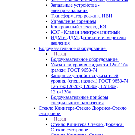
Запальные устройства -
электрозапальник
Трансформатор розжига ИВН
Управление горением
Контрольный электрод КЭ
КЭГ - Клапан электромагнитный
ИДМ и ДДМ Датчики и измерители
давления
Водоуказательное оборудование
Назад
Водоуказательное оборудование
Указатели уровня жидкости 12кч11бк
(рамки) ГОСТ 9653-74
Запорные устройства указателей
уровня. (спец. назнач.) ГОСТ 9653-74
12б1бк;12б2бк; 12б3бк, 12с13бк,
12нж13бк
Водоуказательные приборы
специального назначения
Стекло Клингера-Стекло Дюренса-Стекло
смотровое
Назад
Стекло Клингера-Стекло Дюренса-
Стекло смотровое