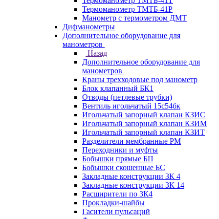
Термоманометр ТМТБ-41Т
Термоманометр ТМТБ-41Р
Манометр с термометром ДМТ
Дифманометры
Дополнительное оборудование для
манометров
Назад
Дополнительное оборудование для
манометров
Краны трехходовые под манометр
Блок клапанный БК1
Отводы (петлевые трубки)
Вентиль игольчатый 15с54бк
Игольчатый запорный клапан КЗИС
Игольчатый запорный клапан КЗИМ
Игольчатый запорный клапан КЗИТ
Разделители мембранные РМ
Переходники и муфты
Бобышки прямые БП
Бобышки скошенные БС
Закладные конструкции ЗК 4
Закладные конструкции ЗК 14
Расширители по ЗК4
Прокладки-шайбы
Гасители пульсаций