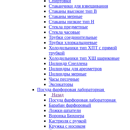
Спиртовки
Стаканчики для взвешивания
Стаканы высокие тип В
Стаканы мерные
Стаканы низкие тип Н
Стекла предметные
Стекла часовые
Трубки соединительные
Трубки хлоркальциевые
Холодильники тип ХПТ с прямой
трубкой
Холодильники тип ХШ шариковые
Цилиндр Снеллена
Цилиндры для ареометров
Цилиндры мерные
Часы песочные
Эксикаторы
Посуда фарфоровая лабораторная
Назад
Посуда фарфоровая лабораторная
Барабан фарфоровый
Ложки-шпатели
Воронка Бюхнера
Кастрюля с ручкой
Кружка с носиком