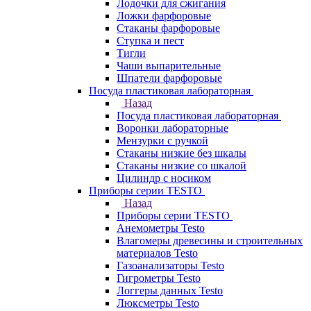
Лодочки для сжигания
Ложки фарфоровые
Стаканы фарфоровые
Ступка и пест
Тигли
Чаши выпарительные
Шпатели фарфоровые
Посуда пластиковая лабораторная
Назад
Посуда пластиковая лабораторная
Воронки лабораторные
Мензурки с ручкой
Стаканы низкие без шкалы
Стаканы низкие со шкалой
Цилиндр с носиком
Приборы серии TESTO
Назад
Приборы серии TESTO
Анемометры Testo
Влагомеры древесины и строительных
материалов Testo
Газоанализаторы Testo
Гигрометры Testo
Логгеры данных Testo
Люксметры Testo