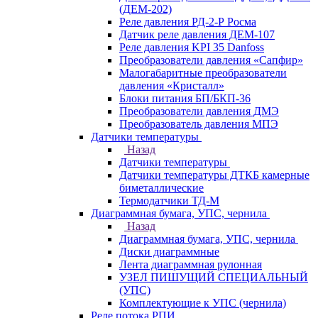
(ДЕМ-202)
Реле давления РД-2-Р Росма
Датчик реле давления ДЕМ-107
Реле давления KPI 35 Danfoss
Преобразователи давления «Сапфир»
Малогабаритные преобразователи
давления «Кристалл»
Блоки питания БП/БКП-36
Преобразователи давления ДМЭ
Преобразователь давления МПЭ
Датчики температуры
Назад
Датчики температуры
Датчики температуры ДТКБ камерные
биметаллические
Термодатчики ТД-М
Диаграммная бумага, УПС, чернила
Назад
Диаграммная бумага, УПС, чернила
Диски диаграммные
Лента диаграммная рулонная
УЗЕЛ ПИШУЩИЙ СПЕЦИАЛЬНЫЙ
(УПС)
Комплектующие к УПС (чернила)
Реле потока РПИ