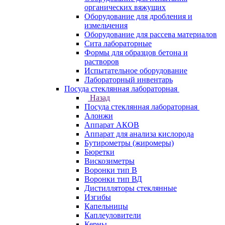
органических вяжущих
Оборудование для дробления и
измельчения
Оборудование для рассева материалов
Сита лабораторные
Формы для образцов бетона и
растворов
Испытательное оборудование
Лабораторный инвентарь
Посуда стеклянная лабораторная
Назад
Посуда стеклянная лабораторная
Алонжи
Аппарат АКОВ
Аппарат для анализа кислорода
Бутирометры (жиромеры)
Бюретки
Вискозиметры
Воронки тип В
Воронки тип ВД
Дистилляторы стеклянные
Изгибы
Капельницы
Каплеуловители
Керны