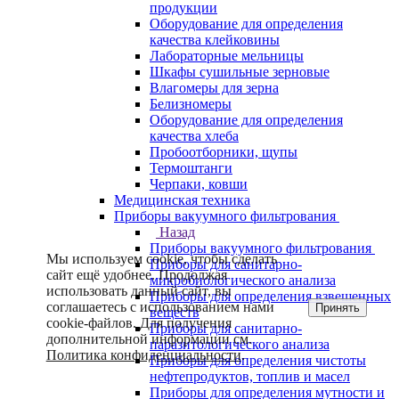
продукции
Оборудование для определения
качества клейковины
Лабораторные мельницы
Шкафы сушильные зерновые
Влагомеры для зерна
Белизномеры
Оборудование для определения
качества хлеба
Пробоотборники, щупы
Термоштанги
Черпаки, ковши
Медицинская техника
Приборы вакуумного фильтрования
Назад
Приборы вакуумного фильтрования
Мы используем cookie, чтобы сделать
Приборы для санитарно-
сайт ещё удобнее. Продолжая
микробиологического анализа
использовать данный сайт, вы
Приборы для определения взвешенных
соглашаетесь с использованием нами
Принять
веществ
cookie-файлов. Для получения
Приборы для санитарно-
дополнительной информации см.
паразитологического анализа
Политика конфиденциальности
.
Приборы для определения чистоты
нефтепродуктов, топлив и масел
Приборы для определения мутности и