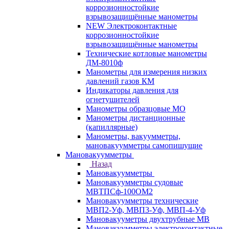
коррозионностойкие
взрывозащищённые манометры
NEW Электроконтактные
коррозионностойкие
взрывозащищённые манометры
Технические котловые манометры
ДМ-8010ф
Манометры для измерения низких
давлений газов КМ
Индикаторы давления для
огнетушителей
Манометры образцовые МО
Манометры дистанционные
(капиллярные)
Манометры, вакуумметры,
мановакуумметры самопишущие
Мановакуумметры
Назад
Мановакуумметры
Мановакуумметры судовые
МВТПСф-100ОМ2
Мановакуумметры технические
МВП2-Уф, МВП3-Уф, МВП-4-Уф
Мановакууметры двухтрубные МВ
Мановакуумметры электроконтактные