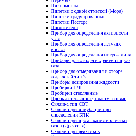
Переходы
Пикнометры
Пипетки с одной отметкой (Мора)
Пипетки градуированные
Пипетки Пастера
Поглотители
Прибор для определения активности
угля
Прибор для определения летучих
кислот
Прибор для определения нитрозамина
Приборы для отбора и хранения проб
газа
Прибор для отмеривания и отбора
жидкостей тип 3
Приборы дозирования жидкости
Пробирки ПЧП
Пробирки стеклянные
Пробки стеклянные, пластмассовые
Склянка тип СВТ
Склянки для инкубации при
определении БПК
Склянки для промывания и очистки
газов (Дрекселя)
Склянки для реактивов