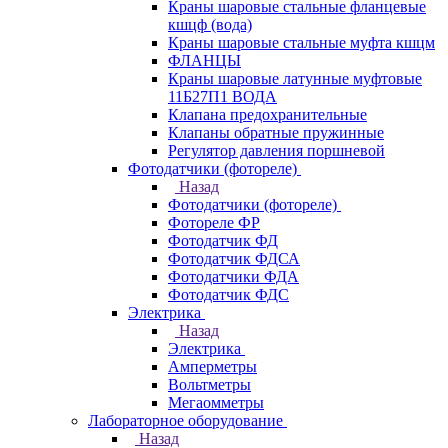
Краны шаровые стальные фланцевые
кшцф (вода)
Краны шаровые стальные муфта кшцм
ФЛАНЦЫ
Краны шаровые латунные муфтовые
11Б27П1 ВОДА
Клапана предохранительные
Клапаны обратные пружинные
Регулятор давления поршневой
Фотодатчики (фотореле)
Назад
Фотодатчики (фотореле)
Фотореле ФР
Фотодатчик ФД
Фотодатчик ФДСА
Фотодатчики ФДА
Фотодатчик ФДС
Электрика
Назад
Электрика
Амперметры
Вольтметры
Мегаомметры
Лабораторное оборудование
Назад