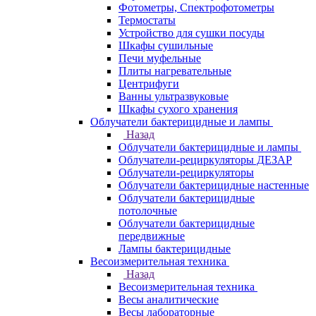
Фотометры, Спектрофотометры
Термостаты
Устройство для сушки посуды
Шкафы сушильные
Печи муфельные
Плиты нагревательные
Центрифуги
Ванны ультразвуковые
Шкафы сухого хранения
Облучатели бактерицидные и лампы
Назад
Облучатели бактерицидные и лампы
Облучатели-рециркуляторы ДЕЗАР
Облучатели-рециркуляторы
Облучатели бактерицидные настенные
Облучатели бактерицидные
потолочные
Облучатели бактерицидные
передвижные
Лампы бактерицидные
Весоизмерительная техника
Назад
Весоизмерительная техника
Весы аналитические
Весы лабораторные