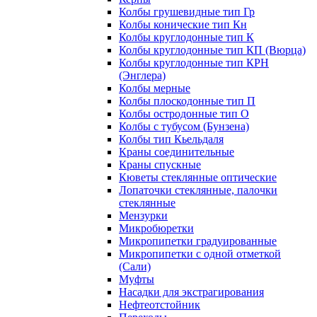
Колбы грушевидные тип Гр
Колбы конические тип Кн
Колбы круглодонные тип К
Колбы круглодонные тип КП (Вюрца)
Колбы круглодонные тип КРН
(Энглера)
Колбы мерные
Колбы плоскодонные тип П
Колбы остродонные тип О
Колбы с тубусом (Бунзена)
Колбы тип Кьельдаля
Краны соединительные
Краны спускные
Кюветы стеклянные оптические
Лопаточки стеклянные, палочки
стеклянные
Мензурки
Микробюретки
Микропипетки градуированные
Микропипетки с одной отметкой
(Сали)
Муфты
Насадки для экстрагирования
Нефтеотстойник