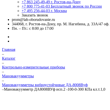
+7 863 245-49-49
г. Ростов-на-Дону
+7 800 775-41-03
Бесплатный звонок по России
+7 495 256-44-03
г. Москва
Заказать звонок
prom@lab-oborudovanie.ru
344068, г. Ростов-на-Дону, пр. М. Нагибина, д. 33А/47 оф.
Пн. – Пт.: с 8:00 до 17:00
Главная
–
Каталог
–
Контрольно-измерительные приборы
–
Мановакуумметры
–
Мановакуумметры виброустойчивые ДА-8008Вуф
–
Мановакуумметр ДА8008ВУф исп.2 -100-0-300 КПа кл.т.1,0