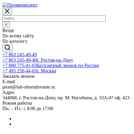
Везде
По всему сайту
По каталогу
+7 863 245-49-49
+7 863 245-49-49
г. Ростов-на-Дону
+7 800 775-41-03
Бесплатный звонок по России
+7 495 256-44-03
г. Москва
Заказать звонок
E-mail
prom@lab-oborudovanie.ru
Адрес
344068, г. Ростов-на-Дону, пр. М. Нагибина, д. 33А/47 оф. 423
Режим работы
Пн. – Пт.: с 8:00 до 17:00