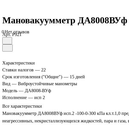
Мановакуумметр ДА8008ВУф ис
0
Нет отзывов
Арт.
P921
Характеристики
Ставки налогов
—
22
Срок изготовления ("Общие")
—
15 дней
Вид
—
Виброустойчивые манометры
Модель
—
ДА8008-ВУф
Исполнение
—
исп 2
Все характеристики
Мановакуумметр ДА8008ВУф исп.2 -100-0-300 кПа кл.т.1,0 пр
неагрессивных, некристаллизующихся жидкостей, пара и газа, в 