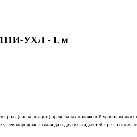
111И-УХЛ - L м
нтроля (сигнализации) предельных положений уровня жидких и 
ые углеводородные газы-вода и других жидкостей с резко отли