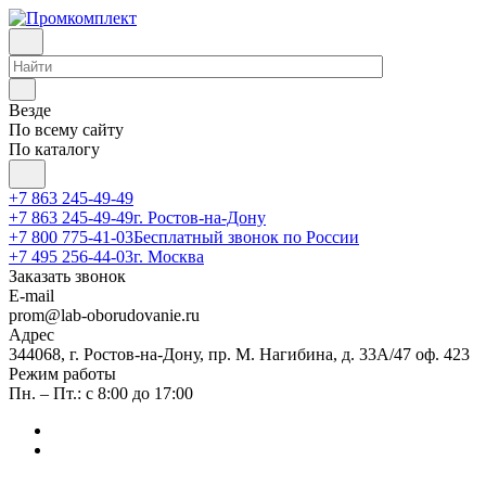
Везде
По всему сайту
По каталогу
+7 863 245-49-49
+7 863 245-49-49
г. Ростов-на-Дону
+7 800 775-41-03
Бесплатный звонок по России
+7 495 256-44-03
г. Москва
Заказать звонок
E-mail
prom@lab-oborudovanie.ru
Адрес
344068, г. Ростов-на-Дону, пр. М. Нагибина, д. 33А/47 оф. 423
Режим работы
Пн. – Пт.: с 8:00 до 17:00