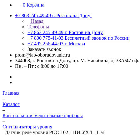
0
Корзина
+7 863 245-49-49
г. Ростов-на-Дону
Назад
Телефоны
+7 863 245-49-49
г. Ростов-на-Дону
+7 800 775-41-03
Бесплатный звонок по России
+7 495 256-44-03
г. Москва
Заказать звонок
prom@lab-oborudovanie.ru
344068, г. Ростов-на-Дону, пр. М. Нагибина, д. 33А/47 оф.
Пн. – Пт.: с 8:00 до 17:00
Главная
–
Каталог
–
Контрольно-измерительные приборы
–
Сигнализаторы уровня
–
Датчик-реле уровня РОС-102-111И-УХЛ - L м