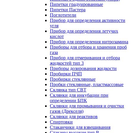
Пипетки градуированные
Пипетки Пастера
Поглотители
Прибор для определения активности
угля
Прибор для определения летучих
кислот
Прибор для определения нитрозамина
Приборы для отбора и хранения проб
газа
Прибор для отмеривания и отбора
жидкостей тип 3
Приборы дозирования жидкости
Пробирки ПЧП
Пробирки стеклянные
Пробки стеклянные, пластмассовые
Склянка тип СВТ
Склянки для инкубации при
определении БПК
Склянки для промывания и очистки
газов (Дрекселя)
Склянки для реактивов
Спиртовки
Стаканчики для взвешивания
Стаканы высокие тип В