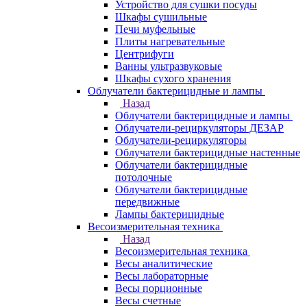
Устройство для сушки посуды
Шкафы сушильные
Печи муфельные
Плиты нагревательные
Центрифуги
Ванны ультразвуковые
Шкафы сухого хранения
Облучатели бактерицидные и лампы
Назад
Облучатели бактерицидные и лампы
Облучатели-рециркуляторы ДЕЗАР
Облучатели-рециркуляторы
Облучатели бактерицидные настенные
Облучатели бактерицидные
потолочные
Облучатели бактерицидные
передвижные
Лампы бактерицидные
Весоизмерительная техника
Назад
Весоизмерительная техника
Весы аналитические
Весы лабораторные
Весы порционные
Весы счетные