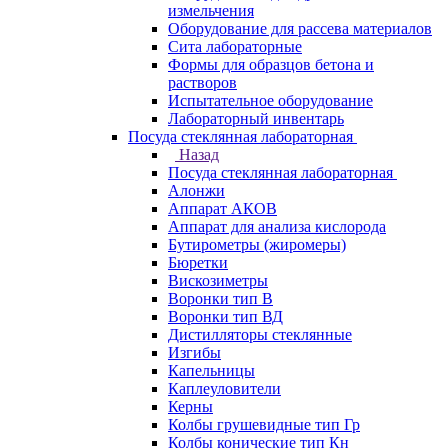
измельчения
Оборудование для рассева материалов
Сита лабораторные
Формы для образцов бетона и
растворов
Испытательное оборудование
Лабораторный инвентарь
Посуда стеклянная лабораторная
Назад
Посуда стеклянная лабораторная
Алонжи
Аппарат АКОВ
Аппарат для анализа кислорода
Бутирометры (жиромеры)
Бюретки
Вискозиметры
Воронки тип В
Воронки тип ВД
Дистилляторы стеклянные
Изгибы
Капельницы
Каплеуловители
Керны
Колбы грушевидные тип Гр
Колбы конические тип Кн