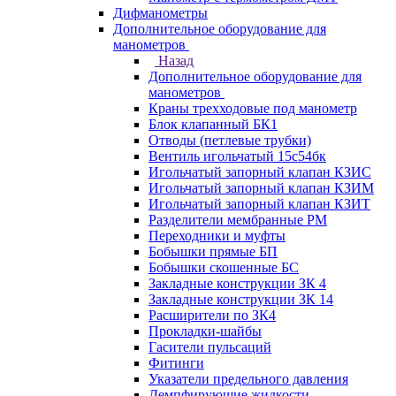
Дифманометры
Дополнительное оборудование для
манометров
Назад
Дополнительное оборудование для
манометров
Краны трехходовые под манометр
Блок клапанный БК1
Отводы (петлевые трубки)
Вентиль игольчатый 15с54бк
Игольчатый запорный клапан КЗИС
Игольчатый запорный клапан КЗИМ
Игольчатый запорный клапан КЗИТ
Разделители мембранные РМ
Переходники и муфты
Бобышки прямые БП
Бобышки скошенные БС
Закладные конструкции ЗК 4
Закладные конструкции ЗК 14
Расширители по ЗК4
Прокладки-шайбы
Гасители пульсаций
Фитинги
Указатели предельного давления
Демпфирующие жидкости