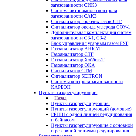
загазованности СИКЗ
Система автономного контроля
загазованности САКЗ
Сигнализатор горючих газов-СГГ
Сигнализатор оксида углерода СОУ-1
Дополнительная комплектация систем
загазованности СЗ-1, СЗ-2
Блок управления угарным газом БУГ
Газоанализатор АНКАТ
Газоанализатор СТГ
Газоанализатор Хоббит-Т
Газоанализатор ОКА
Сигнализатор СТМ
Сигнализатор SEITRON
Системы контроля загазованности
КАРБОН
Пункты газорегулирующие
Назад
Пункты газорегулирующие
Пункты газорегулирующий (домовые)
ГРПШ с одной линией редуцирования
и байпасом
Пункты газорегулирующие с основной
и резервной линиями редуцирования