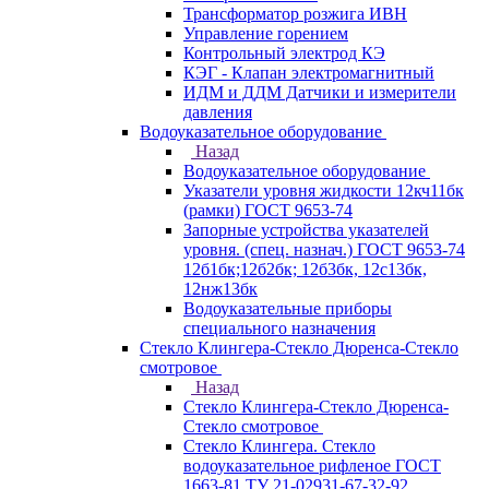
Трансформатор розжига ИВН
Управление горением
Контрольный электрод КЭ
КЭГ - Клапан электромагнитный
ИДМ и ДДМ Датчики и измерители
давления
Водоуказательное оборудование
Назад
Водоуказательное оборудование
Указатели уровня жидкости 12кч11бк
(рамки) ГОСТ 9653-74
Запорные устройства указателей
уровня. (спец. назнач.) ГОСТ 9653-74
12б1бк;12б2бк; 12б3бк, 12с13бк,
12нж13бк
Водоуказательные приборы
специального назначения
Стекло Клингера-Стекло Дюренса-Стекло
смотровое
Назад
Стекло Клингера-Стекло Дюренса-
Стекло смотровое
Стекло Клингера. Стекло
водоуказательное рифленое ГОСТ
1663-81 ТУ 21-02931-67-32-92