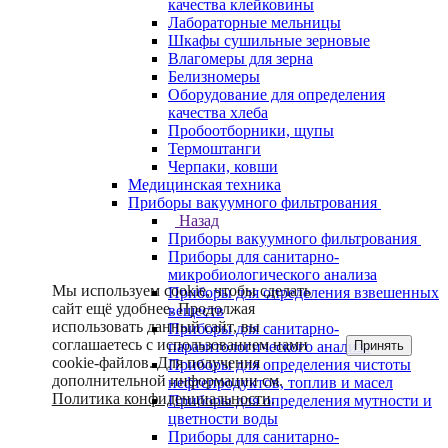
качества клейковины
Лабораторные мельницы
Шкафы сушильные зерновые
Влагомеры для зерна
Белизномеры
Оборудование для определения
качества хлеба
Пробоотборники, щупы
Термоштанги
Черпаки, ковши
Медицинская техника
Приборы вакуумного фильтрования
Назад
Приборы вакуумного фильтрования
Приборы для санитарно-
микробиологического анализа
Мы используем cookie, чтобы сделать
Приборы для определения взвешенных
сайт ещё удобнее. Продолжая
веществ
использовать данный сайт, вы
Приборы для санитарно-
соглашаетесь с использованием нами
Принять
паразитологического анализа
cookie-файлов. Для получения
Приборы для определения чистоты
дополнительной информации см.
нефтепродуктов, топлив и масел
Политика конфиденциальности
.
Приборы для определения мутности и
цветности воды
Приборы для санитарно-