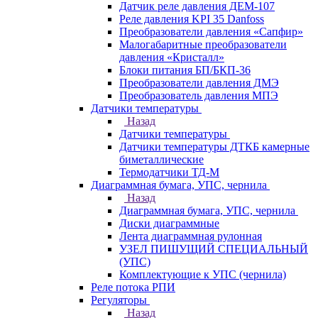
Датчик реле давления ДЕМ-107
Реле давления KPI 35 Danfoss
Преобразователи давления «Сапфир»
Малогабаритные преобразователи
давления «Кристалл»
Блоки питания БП/БКП-36
Преобразователи давления ДМЭ
Преобразователь давления МПЭ
Датчики температуры
Назад
Датчики температуры
Датчики температуры ДТКБ камерные
биметаллические
Термодатчики ТД-М
Диаграммная бумага, УПС, чернила
Назад
Диаграммная бумага, УПС, чернила
Диски диаграммные
Лента диаграммная рулонная
УЗЕЛ ПИШУЩИЙ СПЕЦИАЛЬНЫЙ
(УПС)
Комплектующие к УПС (чернила)
Реле потока РПИ
Регуляторы
Назад