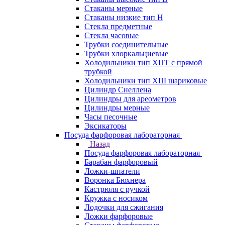
Стаканы мерные
Стаканы низкие тип Н
Стекла предметные
Стекла часовые
Трубки соединительные
Трубки хлоркальциевые
Холодильники тип ХПТ с прямой
трубкой
Холодильники тип ХШ шариковые
Цилиндр Снеллена
Цилиндры для ареометров
Цилиндры мерные
Часы песочные
Эксикаторы
Посуда фарфоровая лабораторная
Назад
Посуда фарфоровая лабораторная
Барабан фарфоровый
Ложки-шпатели
Воронка Бюхнера
Кастрюля с ручкой
Кружка с носиком
Лодочки для сжигания
Ложки фарфоровые