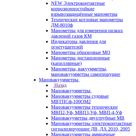
NEW Электроконтактные
коррозионностойкие
взрывозащищённые манометры
Технические котловые манометры
ДМ-8010ф
Манометры для измерения низких
давлений газов КМ
Индикаторы давления для
огнетушителей
Манометры образцовые МО
Манометры дистанционные
(капиллярные)
Манометры, вакуумметры,
мановакуумметры самопишущие
Мановакуумметры
Назад
Мановакуумметры
Мановакуумметры судовые
МВТПСф-100ОМ2
Мановакуумметры технические
МВП2-Уф, МВП3-Уф, МВП-4-Уф
Мановакууметры двухтрубные МВ
Мановакуумметры электроконтактные
сигнализирующие ДВ, ДА 2010, 2005
Мановакуумметры аммиачные