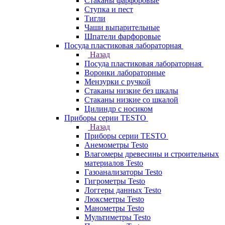
Стаканы фарфоровые
Ступка и пест
Тигли
Чаши выпарительные
Шпатели фарфоровые
Посуда пластиковая лабораторная
Назад
Посуда пластиковая лабораторная
Воронки лабораторные
Мензурки с ручкой
Стаканы низкие без шкалы
Стаканы низкие со шкалой
Цилиндр с носиком
Приборы серии TESTO
Назад
Приборы серии TESTO
Анемометры Testo
Влагомеры древесины и строительных
материалов Testo
Газоанализаторы Testo
Гигрометры Testo
Логгеры данных Testo
Люксметры Testo
Манометры Testo
Мультиметры Testo