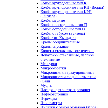
Колбы круглодонные тип К
Колбы круглодонные тип КП (Вюрца)
Колбы круглодонные тип КРН
(Энглера)
Колбы мерные
Колбы плоскодонные тип П
Колбы остродонные тип О
Колбы с тубусом (Бунзена)
Колбы тип Кьельдаля
Краны соединительные
Краны спускные
Кюветы стеклянные оптические
Лопаточки стеклянные, палочки
стеклянные
Мензурки
Микробюретки
Микропипетки градуированные
Микропипетки с одной отметкой
(Сали)
Муфты
Насадки для экстрагирования
Нефтеотстойник
Переходы
Пикнометры
Пипетки с одной отметкой (Мора)