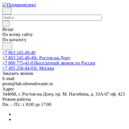
Везде
По всему сайту
По каталогу
+7 863 245-49-49
+7 863 245-49-49
г. Ростов-на-Дону
+7 800 775-41-03
Бесплатный звонок по России
+7 495 256-44-03
г. Москва
Заказать звонок
E-mail
prom@lab-oborudovanie.ru
Адрес
344068, г. Ростов-на-Дону, пр. М. Нагибина, д. 33А/47 оф. 423
Режим работы
Пн. – Пт.: с 8:00 до 17:00