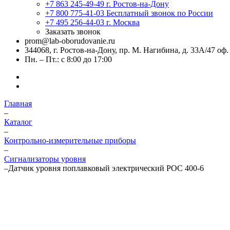
+7 863 245-49-49
г. Ростов-на-Дону
+7 800 775-41-03
Бесплатный звонок по России
+7 495 256-44-03
г. Москва
Заказать звонок
prom@lab-oborudovanie.ru
344068, г. Ростов-на-Дону, пр. М. Нагибина, д. 33А/47 оф.
Пн. – Пт.: с 8:00 до 17:00
Главная
–
Каталог
–
Контрольно-измерительные приборы
–
Сигнализаторы уровня
–
Датчик уровня поплавковый электрический РОС 400-6