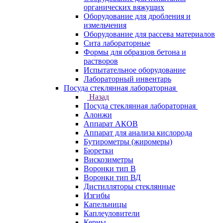
органических вяжущих
Оборудование для дробления и
измельчения
Оборудование для рассева материалов
Сита лабораторные
Формы для образцов бетона и
растворов
Испытательное оборудование
Лабораторный инвентарь
Посуда стеклянная лабораторная
Назад
Посуда стеклянная лабораторная
Алонжи
Аппарат АКОВ
Аппарат для анализа кислорода
Бутирометры (жиромеры)
Бюретки
Вискозиметры
Воронки тип В
Воронки тип ВД
Дистилляторы стеклянные
Изгибы
Капельницы
Каплеуловители
Керны