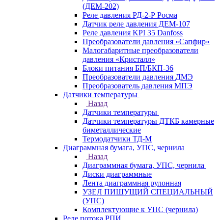
(ДЕМ-202)
Реле давления РД-2-Р Росма
Датчик реле давления ДЕМ-107
Реле давления KPI 35 Danfoss
Преобразователи давления «Сапфир»
Малогабаритные преобразователи
давления «Кристалл»
Блоки питания БП/БКП-36
Преобразователи давления ДМЭ
Преобразователь давления МПЭ
Датчики температуры
Назад
Датчики температуры
Датчики температуры ДТКБ камерные
биметаллические
Термодатчики ТД-М
Диаграммная бумага, УПС, чернила
Назад
Диаграммная бумага, УПС, чернила
Диски диаграммные
Лента диаграммная рулонная
УЗЕЛ ПИШУЩИЙ СПЕЦИАЛЬНЫЙ
(УПС)
Комплектующие к УПС (чернила)
Реле потока РПИ