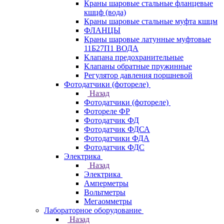
Краны шаровые стальные фланцевые
кшцф (вода)
Краны шаровые стальные муфта кшцм
ФЛАНЦЫ
Краны шаровые латунные муфтовые
11Б27П1 ВОДА
Клапана предохранительные
Клапаны обратные пружинные
Регулятор давления поршневой
Фотодатчики (фотореле)
Назад
Фотодатчики (фотореле)
Фотореле ФР
Фотодатчик ФД
Фотодатчик ФДСА
Фотодатчики ФДА
Фотодатчик ФДС
Электрика
Назад
Электрика
Амперметры
Вольтметры
Мегаомметры
Лабораторное оборудование
Назад