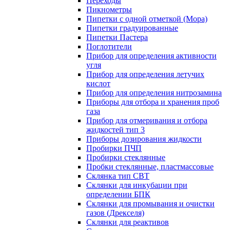
Переходы
Пикнометры
Пипетки с одной отметкой (Мора)
Пипетки градуированные
Пипетки Пастера
Поглотители
Прибор для определения активности
угля
Прибор для определения летучих
кислот
Прибор для определения нитрозамина
Приборы для отбора и хранения проб
газа
Прибор для отмеривания и отбора
жидкостей тип 3
Приборы дозирования жидкости
Пробирки ПЧП
Пробирки стеклянные
Пробки стеклянные, пластмассовые
Склянка тип СВТ
Склянки для инкубации при
определении БПК
Склянки для промывания и очистки
газов (Дрекселя)
Склянки для реактивов