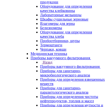
продукции
Оборудование для определения
качества клейковины
Лабораторные мельницы
Шкафы сушильные зерновые
Влагомеры для зерна
Белизномеры
Оборудование для определения
качества хлеба
Пробоотборники, щупы
Термоштанги
Черпаки, ковши
Медицинская техника
Приборы вакуумного фильтрования
Назад
Приборы вакуумного фильтрования
Приборы для санитарно-
микробиологического анализа
Приборы для определения взвешенных
веществ
Приборы для санитарно-
паразитологического анализа
Приборы для определения чистоты
нефтепродуктов, топлив и масел
Приборы для определения мутности и