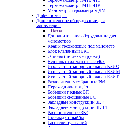
Термоманометр ТМТБ-41Т
Термоманометр ТМТБ-41Р
Манометр с термометром ДМТ
Дифманометры
Дополнительное оборудование для
манометров
Назад
Дополнительное оборудование для
манометров
Краны трехходовые под манометр
Блок клапанный БК1
Отводы (петлевые трубки)
Вентиль игольчатый 15с54бк
Игольчатый запорный клапан КЗИС
Игольчатый запорный клапан КЗИМ
Игольчатый запорный клапан КЗИТ
Разделители мембранные РМ
Переходники и муфты
Бобышки прямые БП
Бобышки скошенные БС
Закладные конструкции ЗК 4
Закладные конструкции ЗК 14
Расширители по ЗК4
Прокладки-шайбы
Гасители пульсаций