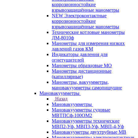
коррозионностойкие
взрывозащищённые манометры
NEW Электроконтактные
коррозионностойкие
взрывозащищённые манометры
Технические котловые манометры
ДМ-8010ф
Манометры для измерения низких
давлений газов КМ
Индикаторы давления для
огнетушителей
Манометры образцовые МО
Манометры дистанционные
(капиллярные)
Манометры, вакуумметры,
мановакуумметры самопишущие
Мановакуумметры
Назад
Мановакуумметры
Мановакуумметры судовые
МВТПСф-100ОМ2
Мановакуумметры технические
МВП2-Уф, МВП3-Уф, МВП-4-Уф
Мановакууметры двухтрубные МВ
Мановакуумметры электроконтактные