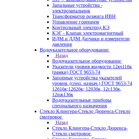
Запальные устройства -
электрозапальник
Трансформатор розжига ИВН
Управление горением
Контрольный электрод КЭ
КЭГ - Клапан электромагнитный
ИДМ и ДДМ Датчики и измерители
давления
Водоуказательное оборудование
Назад
Водоуказательное оборудование
Указатели уровня жидкости 12кч11бк
(рамки) ГОСТ 9653-74
Запорные устройства указателей
уровня. (спец. назнач.) ГОСТ 9653-74
12б1бк;12б2бк; 12б3бк, 12с13бк,
12нж13бк
Водоуказательные приборы
специального назначения
Стекло Клингера-Стекло Дюренса-Стекло
смотровое
Назад
Стекло Клингера-Стекло Дюренса-
Стекло смотровое