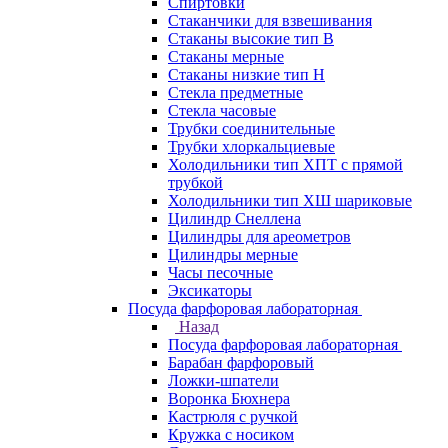
Спиртовки
Стаканчики для взвешивания
Стаканы высокие тип В
Стаканы мерные
Стаканы низкие тип Н
Стекла предметные
Стекла часовые
Трубки соединительные
Трубки хлоркальциевые
Холодильники тип ХПТ с прямой
трубкой
Холодильники тип ХШ шариковые
Цилиндр Снеллена
Цилиндры для ареометров
Цилиндры мерные
Часы песочные
Эксикаторы
Посуда фарфоровая лабораторная
Назад
Посуда фарфоровая лабораторная
Барабан фарфоровый
Ложки-шпатели
Воронка Бюхнера
Кастрюля с ручкой
Кружка с носиком