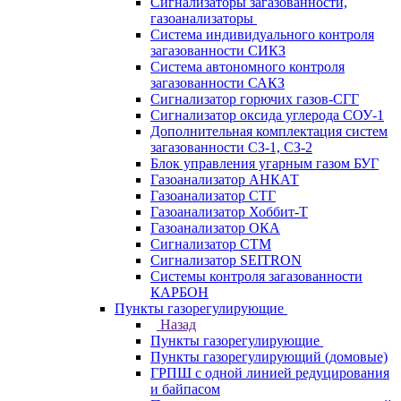
Сигнализаторы загазованности,
газоанализаторы
Система индивидуального контроля
загазованности СИКЗ
Система автономного контроля
загазованности САКЗ
Сигнализатор горючих газов-СГГ
Сигнализатор оксида углерода СОУ-1
Дополнительная комплектация систем
загазованности СЗ-1, СЗ-2
Блок управления угарным газом БУГ
Газоанализатор АНКАТ
Газоанализатор СТГ
Газоанализатор Хоббит-Т
Газоанализатор ОКА
Сигнализатор СТМ
Сигнализатор SEITRON
Системы контроля загазованности
КАРБОН
Пункты газорегулирующие
Назад
Пункты газорегулирующие
Пункты газорегулирующий (домовые)
ГРПШ с одной линией редуцирования
и байпасом