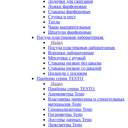
Лодочки для сжигания
Ложки фарфоровые
Стаканы фарфоровые
Ступка и пест
Тигли
Чаши выпарительные
Шпатели фарфоровые
Посуда пластиковая лабораторная
Назад
Посуда пластиковая лабораторная
Воронки лабораторные
Мензурки с ручкой
Стаканы низкие без шкалы
Стаканы низкие со шкалой
Цилиндр с носиком
Приборы серии TESTO
Назад
Приборы серии TESTO
Анемометры Testo
Влагомеры древесины и строительных
материалов Testo
Газоанализаторы Testo
Гигрометры Testo
Логгеры данных Testo
Люксметры Testo