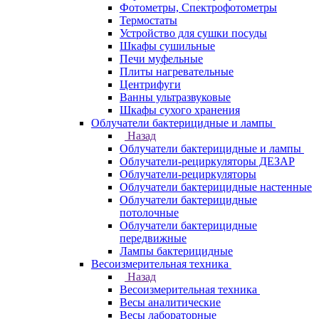
Фотометры, Спектрофотометры
Термостаты
Устройство для сушки посуды
Шкафы сушильные
Печи муфельные
Плиты нагревательные
Центрифуги
Ванны ультразвуковые
Шкафы сухого хранения
Облучатели бактерицидные и лампы
Назад
Облучатели бактерицидные и лампы
Облучатели-рециркуляторы ДЕЗАР
Облучатели-рециркуляторы
Облучатели бактерицидные настенные
Облучатели бактерицидные
потолочные
Облучатели бактерицидные
передвижные
Лампы бактерицидные
Весоизмерительная техника
Назад
Весоизмерительная техника
Весы аналитические
Весы лабораторные