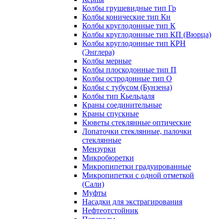
Колбы грушевидные тип Гр
Колбы конические тип Кн
Колбы круглодонные тип К
Колбы круглодонные тип КП (Вюрца)
Колбы круглодонные тип КРН
(Энглера)
Колбы мерные
Колбы плоскодонные тип П
Колбы остродонные тип О
Колбы с тубусом (Бунзена)
Колбы тип Кьельдаля
Краны соединительные
Краны спускные
Кюветы стеклянные оптические
Лопаточки стеклянные, палочки
стеклянные
Мензурки
Микробюретки
Микропипетки градуированные
Микропипетки с одной отметкой
(Сали)
Муфты
Насадки для экстрагирования
Нефтеотстойник