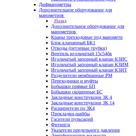
Дифманометры
Дополнительное оборудование для
манометров
Назад
Дополнительное оборудование для
манометров
Краны трехходовые под манометр
Блок клапанный БК1
Отводы (петлевые трубки)
Вентиль игольчатый 15с54бк
Игольчатый запорный клапан КЗИС
Игольчатый запорный клапан КЗИМ
Игольчатый запорный клапан КЗИТ
Разделители мембранные РМ
Переходники и муфты
Бобышки прямые БП
Бобышки скошенные БС
Закладные конструкции ЗК 4
Закладные конструкции ЗК 14
Расширители по ЗК4
Прокладки-шайбы
Гасители пульсаций
Фитинги
Указатели предельного давления
Демпфирующие жидкости