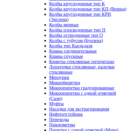
Колбы круглодонные тип К
Колбы круглодонные тип КП (Вюрца)
Колбы круглодонные тип КРН
(Энглера)
Колбы мерные
Колбы плоскодонные тип П
Колбы остродонные тип О
Колбы с тубусом (Бунзена)
Колбы тип Кьельдаля
Краны соединительные
Краны спускные
Кюветы стеклянные оптические
Лопаточки стеклянные, палочки
стеклянные
Мензурки
Микробюретки
Микропипетки градуированные
Микропипетки с одной отметкой
(Сали)
Муфты
Насадки для экстрагирования
Нефтеотстойник
Переходы
Пикнометры
Пипетки с одной отметкой (Мора)