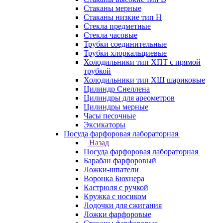
Стаканы мерные
Стаканы низкие тип Н
Стекла предметные
Стекла часовые
Трубки соединительные
Трубки хлоркальциевые
Холодильники тип ХПТ с прямой
трубкой
Холодильники тип ХШ шариковые
Цилиндр Снеллена
Цилиндры для ареометров
Цилиндры мерные
Часы песочные
Эксикаторы
Посуда фарфоровая лабораторная
Назад
Посуда фарфоровая лабораторная
Барабан фарфоровый
Ложки-шпатели
Воронка Бюхнера
Кастрюля с ручкой
Кружка с носиком
Лодочки для сжигания
Ложки фарфоровые