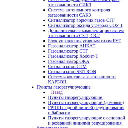
загазованности СИКЗ
Система автономного контроля
загазованности САКЗ
Сигнализатор горючих газов-СГГ
Сигнализатор оксида углерода СОУ-1
Дополнительная комплектация систем
загазованности СЗ-1, СЗ-2
Блок управления угарным газом БУГ
Газоанализатор АНКАТ
Газоанализатор СТГ
Газоанализатор Хоббит-Т
Газоанализатор ОКА
Сигнализатор СТМ
Сигнализатор SEITRON
Системы контроля загазованности
КАРБОН
Пункты газорегулирующие
Назад
Пункты газорегулирующие
Пункты газорегулирующий (домовые)
ГРПШ с одной линией редуцирования
и байпасом
Пункты газорегулирующие с основной
и резервной линиями редуцирования