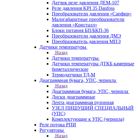
Датчик реле давления ДЕМ-107
Реле давления KPI 35 Danfoss
Преобразователи давления «Сапфир»
Малогабаритные преобразователи
давления «Кристалл»
Блоки питания БП/БКП-36
Преобразователи давления ДМЭ
Преобразователь давления МПЭ
Датчики температуры
Назад
Датчики температуры
Датчики температуры ДТКБ камерные
биметаллические
Термодатчики ТД-М
Диаграммная бумага, УПС, чернила
Назад
Диаграммная бумага, УПС, чернила
Диски диаграммные
Лента диаграммная рулонная
УЗЕЛ ПИШУЩИЙ СПЕЦИАЛЬНЫЙ
(УПС)
Комплектующие к УПС (чернила)
Реле потока РПИ
Регуляторы
Назад