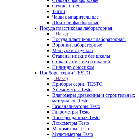
Стаканы фарфоровые
Ступка и пест
Тигли
Чаши выпарительные
Шпатели фарфоровые
Посуда пластиковая лабораторная
Назад
Посуда пластиковая лабораторная
Воронки лабораторные
Мензурки с ручкой
Стаканы низкие без шкалы
Стаканы низкие со шкалой
Цилиндр с носиком
Приборы серии TESTO
Назад
Приборы серии TESTO
Анемометры Testo
Влагомеры древесины и строительных
материалов Testo
Газоанализаторы Testo
Гигрометры Testo
Логгеры данных Testo
Люксметры Testo
Манометры Testo
Мультиметры Testo