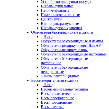
Устройство для сушки посуды
Шкафы сушильные
Печи муфельные
Плиты нагревательные
Центрифуги
Ванны ультразвуковые
Шкафы сухого хранения
Облучатели бактерицидные и лампы
Назад
Облучатели бактерицидные и лампы
Облучатели-рециркуляторы ДЕЗАР
Облучатели-рециркуляторы
Облучатели бактерицидные настенные
Облучатели бактерицидные
потолочные
Облучатели бактерицидные
передвижные
Лампы бактерицидные
Весоизмерительная техника
Назад
Весоизмерительная техника
Весы аналитические
Весы лабораторные
Весы порционные
Весы счетные