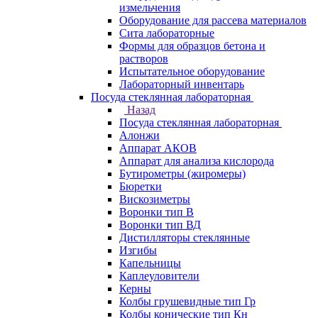
измельчения
Оборудование для рассева материалов
Сита лабораторные
Формы для образцов бетона и
растворов
Испытательное оборудование
Лабораторный инвентарь
Посуда стеклянная лабораторная
Назад
Посуда стеклянная лабораторная
Алонжи
Аппарат АКОВ
Аппарат для анализа кислорода
Бутирометры (жиромеры)
Бюретки
Вискозиметры
Воронки тип В
Воронки тип ВД
Дистилляторы стеклянные
Изгибы
Капельницы
Каплеуловители
Керны
Колбы грушевидные тип Гр
Колбы конические тип Кн