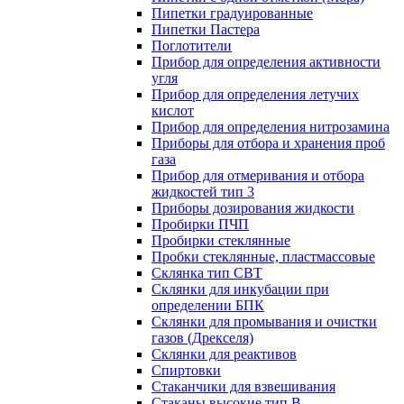
Пипетки градуированные
Пипетки Пастера
Поглотители
Прибор для определения активности
угля
Прибор для определения летучих
кислот
Прибор для определения нитрозамина
Приборы для отбора и хранения проб
газа
Прибор для отмеривания и отбора
жидкостей тип 3
Приборы дозирования жидкости
Пробирки ПЧП
Пробирки стеклянные
Пробки стеклянные, пластмассовые
Склянка тип СВТ
Склянки для инкубации при
определении БПК
Склянки для промывания и очистки
газов (Дрекселя)
Склянки для реактивов
Спиртовки
Стаканчики для взвешивания
Стаканы высокие тип В