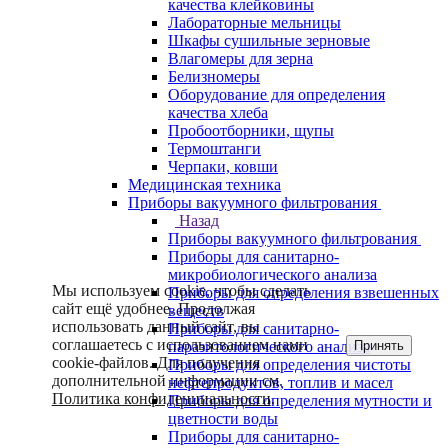
качества клейковины
Лабораторные мельницы
Шкафы сушильные зерновые
Влагомеры для зерна
Белизномеры
Оборудование для определения
качества хлеба
Пробоотборники, щупы
Термоштанги
Черпаки, ковши
Медицинская техника
Приборы вакуумного фильтрования
Назад
Приборы вакуумного фильтрования
Приборы для санитарно-
микробиологического анализа
Мы используем cookie, чтобы сделать
Приборы для определения взвешенных
сайт ещё удобнее. Продолжая
веществ
использовать данный сайт, вы
Приборы для санитарно-
соглашаетесь с использованием нами
Принять
паразитологического анализа
cookie-файлов. Для получения
Приборы для определения чистоты
дополнительной информации см.
нефтепродуктов, топлив и масел
Политика конфиденциальности
.
Приборы для определения мутности и
цветности воды
Приборы для санитарно-