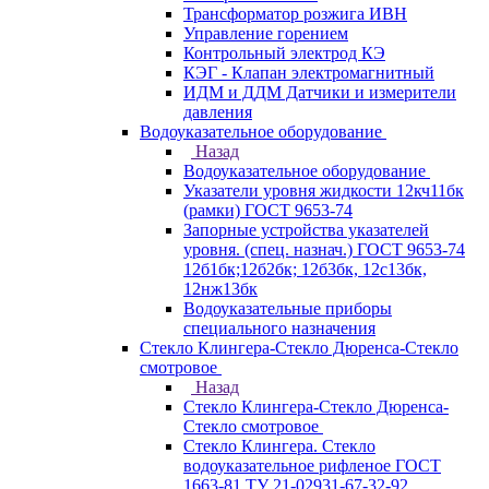
Трансформатор розжига ИВН
Управление горением
Контрольный электрод КЭ
КЭГ - Клапан электромагнитный
ИДМ и ДДМ Датчики и измерители
давления
Водоуказательное оборудование
Назад
Водоуказательное оборудование
Указатели уровня жидкости 12кч11бк
(рамки) ГОСТ 9653-74
Запорные устройства указателей
уровня. (спец. назнач.) ГОСТ 9653-74
12б1бк;12б2бк; 12б3бк, 12с13бк,
12нж13бк
Водоуказательные приборы
специального назначения
Стекло Клингера-Стекло Дюренса-Стекло
смотровое
Назад
Стекло Клингера-Стекло Дюренса-
Стекло смотровое
Стекло Клингера. Стекло
водоуказательное рифленое ГОСТ
1663-81 ТУ 21-02931-67-32-92