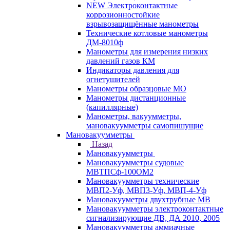
NEW Электроконтактные
коррозионностойкие
взрывозащищённые манометры
Технические котловые манометры
ДМ-8010ф
Манометры для измерения низких
давлений газов КМ
Индикаторы давления для
огнетушителей
Манометры образцовые МО
Манометры дистанционные
(капиллярные)
Манометры, вакуумметры,
мановакуумметры самопишущие
Мановакуумметры
Назад
Мановакуумметры
Мановакуумметры судовые
МВТПСф-100ОМ2
Мановакуумметры технические
МВП2-Уф, МВП3-Уф, МВП-4-Уф
Мановакууметры двухтрубные МВ
Мановакуумметры электроконтактные
сигнализирующие ДВ, ДА 2010, 2005
Мановакуумметры аммиачные