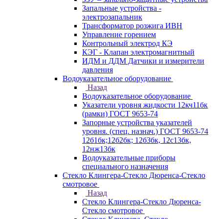
Запальные устройства -
электрозапальник
Трансформатор розжига ИВН
Управление горением
Контрольный электрод КЭ
КЭГ - Клапан электромагнитный
ИДМ и ДДМ Датчики и измерители
давления
Водоуказательное оборудование
Назад
Водоуказательное оборудование
Указатели уровня жидкости 12кч11бк
(рамки) ГОСТ 9653-74
Запорные устройства указателей
уровня. (спец. назнач.) ГОСТ 9653-74
12б1бк;12б2бк; 12б3бк, 12с13бк,
12нж13бк
Водоуказательные приборы
специального назначения
Стекло Клингера-Стекло Дюренса-Стекло
смотровое
Назад
Стекло Клингера-Стекло Дюренса-
Стекло смотровое