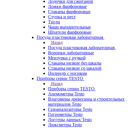
Лодочки для сжигания
Ложки фарфоровые
Стаканы фарфоровые
Ступка и пест
Тигли
Чаши выпарительные
Шпатели фарфоровые
Посуда пластиковая лабораторная
Назад
Посуда пластиковая лабораторная
Воронки лабораторные
Мензурки с ручкой
Стаканы низкие без шкалы
Стаканы низкие со шкалой
Цилиндр с носиком
Приборы серии TESTO
Назад
Приборы серии TESTO
Анемометры Testo
Влагомеры древесины и строительных
материалов Testo
Газоанализаторы Testo
Гигрометры Testo
Логгеры данных Testo
Люксметры Testo