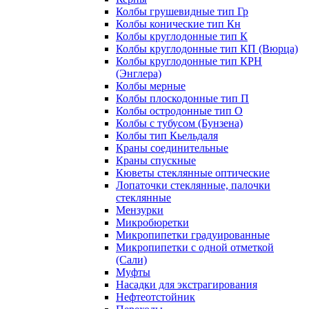
Колбы грушевидные тип Гр
Колбы конические тип Кн
Колбы круглодонные тип К
Колбы круглодонные тип КП (Вюрца)
Колбы круглодонные тип КРН
(Энглера)
Колбы мерные
Колбы плоскодонные тип П
Колбы остродонные тип О
Колбы с тубусом (Бунзена)
Колбы тип Кьельдаля
Краны соединительные
Краны спускные
Кюветы стеклянные оптические
Лопаточки стеклянные, палочки
стеклянные
Мензурки
Микробюретки
Микропипетки градуированные
Микропипетки с одной отметкой
(Сали)
Муфты
Насадки для экстрагирования
Нефтеотстойник