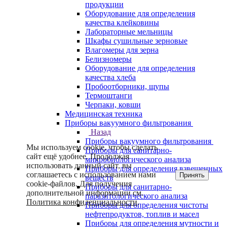
продукции
Оборудование для определения
качества клейковины
Лабораторные мельницы
Шкафы сушильные зерновые
Влагомеры для зерна
Белизномеры
Оборудование для определения
качества хлеба
Пробоотборники, щупы
Термоштанги
Черпаки, ковши
Медицинская техника
Приборы вакуумного фильтрования
Назад
Приборы вакуумного фильтрования
Мы используем cookie, чтобы сделать
Приборы для санитарно-
сайт ещё удобнее. Продолжая
микробиологического анализа
использовать данный сайт, вы
Приборы для определения взвешенных
соглашаетесь с использованием нами
Принять
веществ
cookie-файлов. Для получения
Приборы для санитарно-
дополнительной информации см.
паразитологического анализа
Политика конфиденциальности
.
Приборы для определения чистоты
нефтепродуктов, топлив и масел
Приборы для определения мутности и