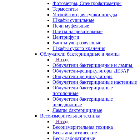
Фотометры, Спектрофотометры
Термостаты
Устройство для сушки посуды
Шкафы сушильные
Печи муфельные
Плиты нагревательные
Центрифуги
Ванны ультразвуковые
Шкафы сухого хранения
Облучатели бактерицидные и лампы
Назад
Облучатели бактерицидные и лампы
Облучатели-рециркуляторы ДЕЗАР
Облучатели-рециркуляторы
Облучатели бактерицидные настенные
Облучатели бактерицидные
потолочные
Облучатели бактерицидные
передвижные
Лампы бактерицидные
Весоизмерительная техника
Назад
Весоизмерительная техника
Весы аналитические
Весы лабораторные