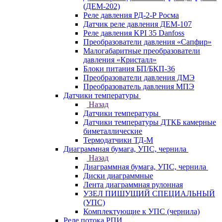
(ДЕМ-202)
Реле давления РД-2-Р Росма
Датчик реле давления ДЕМ-107
Реле давления KPI 35 Danfoss
Преобразователи давления «Сапфир»
Малогабаритные преобразователи
давления «Кристалл»
Блоки питания БП/БКП-36
Преобразователи давления ДМЭ
Преобразователь давления МПЭ
Датчики температуры
Назад
Датчики температуры
Датчики температуры ДТКБ камерные
биметаллические
Термодатчики ТД-М
Диаграммная бумага, УПС, чернила
Назад
Диаграммная бумага, УПС, чернила
Диски диаграммные
Лента диаграммная рулонная
УЗЕЛ ПИШУЩИЙ СПЕЦИАЛЬНЫЙ
(УПС)
Комплектующие к УПС (чернила)
Реле потока РПИ