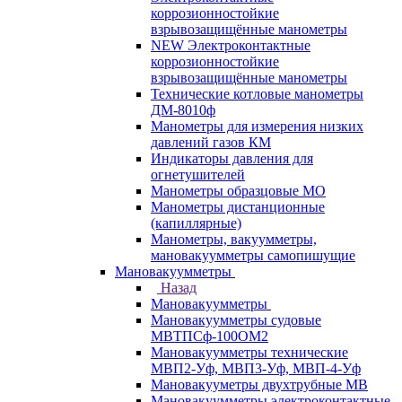
коррозионностойкие
взрывозащищённые манометры
NEW Электроконтактные
коррозионностойкие
взрывозащищённые манометры
Технические котловые манометры
ДМ-8010ф
Манометры для измерения низких
давлений газов КМ
Индикаторы давления для
огнетушителей
Манометры образцовые МО
Манометры дистанционные
(капиллярные)
Манометры, вакуумметры,
мановакуумметры самопишущие
Мановакуумметры
Назад
Мановакуумметры
Мановакуумметры судовые
МВТПСф-100ОМ2
Мановакуумметры технические
МВП2-Уф, МВП3-Уф, МВП-4-Уф
Мановакууметры двухтрубные МВ
Мановакуумметры электроконтактные