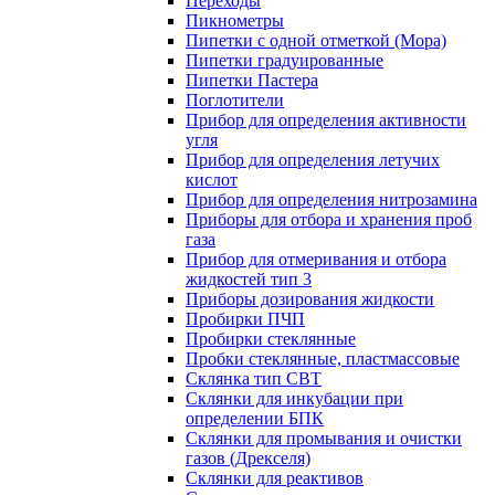
Переходы
Пикнометры
Пипетки с одной отметкой (Мора)
Пипетки градуированные
Пипетки Пастера
Поглотители
Прибор для определения активности
угля
Прибор для определения летучих
кислот
Прибор для определения нитрозамина
Приборы для отбора и хранения проб
газа
Прибор для отмеривания и отбора
жидкостей тип 3
Приборы дозирования жидкости
Пробирки ПЧП
Пробирки стеклянные
Пробки стеклянные, пластмассовые
Склянка тип СВТ
Склянки для инкубации при
определении БПК
Склянки для промывания и очистки
газов (Дрекселя)
Склянки для реактивов