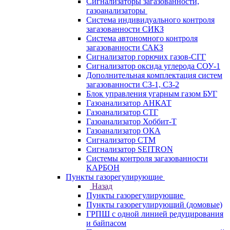
Сигнализаторы загазованности,
газоанализаторы
Система индивидуального контроля
загазованности СИКЗ
Система автономного контроля
загазованности САКЗ
Сигнализатор горючих газов-СГГ
Сигнализатор оксида углерода СОУ-1
Дополнительная комплектация систем
загазованности СЗ-1, СЗ-2
Блок управления угарным газом БУГ
Газоанализатор АНКАТ
Газоанализатор СТГ
Газоанализатор Хоббит-Т
Газоанализатор ОКА
Сигнализатор СТМ
Сигнализатор SEITRON
Системы контроля загазованности
КАРБОН
Пункты газорегулирующие
Назад
Пункты газорегулирующие
Пункты газорегулирующий (домовые)
ГРПШ с одной линией редуцирования
и байпасом