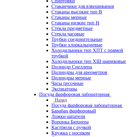
Спиртовки
Стаканчики для взвешивания
Стаканы высокие тип В
Стаканы мерные
Стаканы низкие тип Н
Стекла предметные
Стекла часовые
Трубки соединительные
Трубки хлоркальциевые
Холодильники тип ХПТ с прямой
трубкой
Холодильники тип ХШ шариковые
Цилиндр Снеллена
Цилиндры для ареометров
Цилиндры мерные
Часы песочные
Эксикаторы
Посуда фарфоровая лабораторная
Назад
Посуда фарфоровая лабораторная
Барабан фарфоровый
Ложки-шпатели
Воронка Бюхнера
Кастрюля с ручкой
Кружка с носиком