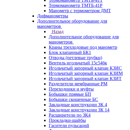
Термоманометр ТМТБ-41Т
Термоманометр ТМТБ-41Р
Манометр с термометром ДМТ
Дифманометры
Дополнительное оборудование для
манометров
Назад
Дополнительное оборудование для
манометров
Краны трехходовые под манометр
Блок клапанный БК1
Отводы (петлевые трубки)
Вентиль игольчатый 15с54бк
Игольчатый запорный клапан КЗИС
Игольчатый запорный клапан КЗИМ
Игольчатый запорный клапан КЗИТ
Разделители мембранные РМ
Переходники и муфты
Бобышки прямые БП
Бобышки скошенные БС
Закладные конструкции ЗК 4
Закладные конструкции ЗК 14
Расширители по ЗК4
Прокладки-шайбы
Гасители пульсаций