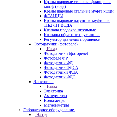
Краны шаровые стальные фланцевые
кшцф (вода)
Краны шаровые стальные муфта кшцм
ФЛАНЦЫ
Краны шаровые латунные муфтовые
11Б27П1 ВОДА
Клапана предохранительные
Клапаны обратные пружинные
Регулятор давления поршневой
Фотодатчики (фотореле)
Назад
Фотодатчики (фотореле)
Фотореле ФР
Фотодатчик ФД
Фотодатчик ФДСА
Фотодатчики ФДА
Фотодатчик ФДС
Электрика
Назад
Электрика
Амперметры
Вольтметры
Мегаомметры
Лабораторное оборудование
Назад