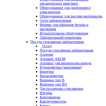
органических вяжущих
Оборудование для дробления и
измельчения
Оборудование для рассева материалов
Сита лабораторные
Формы для образцов бетона и
растворов
Испытательное оборудование
Лабораторный инвентарь
Посуда стеклянная лабораторная
Назад
Посуда стеклянная лабораторная
Алонжи
Аппарат АКОВ
Аппарат для анализа кислорода
Бутирометры (жиромеры)
Бюретки
Вискозиметры
Воронки тип В
Воронки тип ВД
Дистилляторы стеклянные
Изгибы
Капельницы
Каплеуловители
Керны