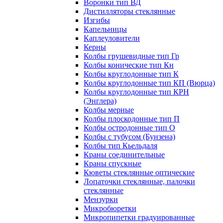
Воронки тип ВД
Дистилляторы стеклянные
Изгибы
Капельницы
Каплеуловители
Керны
Колбы грушевидные тип Гр
Колбы конические тип Кн
Колбы круглодонные тип К
Колбы круглодонные тип КП (Вюрца)
Колбы круглодонные тип КРН
(Энглера)
Колбы мерные
Колбы плоскодонные тип П
Колбы остродонные тип О
Колбы с тубусом (Бунзена)
Колбы тип Кьельдаля
Краны соединительные
Краны спускные
Кюветы стеклянные оптические
Лопаточки стеклянные, палочки
стеклянные
Мензурки
Микробюретки
Микропипетки градуированные