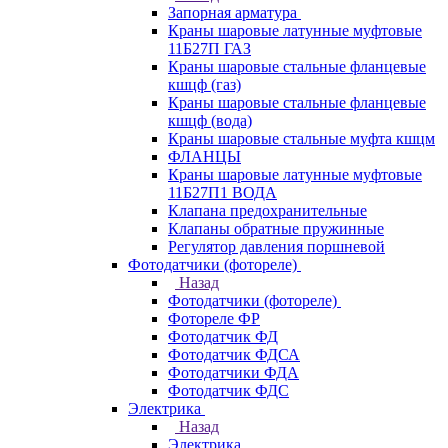
Запорная арматура
Краны шаровые латунные муфтовые
11Б27П ГАЗ
Краны шаровые стальные фланцевые
кшцф (газ)
Краны шаровые стальные фланцевые
кшцф (вода)
Краны шаровые стальные муфта кшцм
ФЛАНЦЫ
Краны шаровые латунные муфтовые
11Б27П1 ВОДА
Клапана предохранительные
Клапаны обратные пружинные
Регулятор давления поршневой
Фотодатчики (фотореле)
Назад
Фотодатчики (фотореле)
Фотореле ФР
Фотодатчик ФД
Фотодатчик ФДСА
Фотодатчики ФДА
Фотодатчик ФДС
Электрика
Назад
Электрика