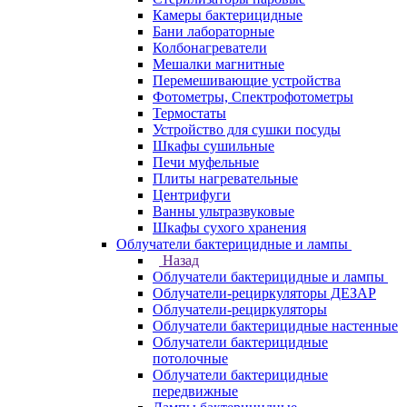
Камеры бактерицидные
Бани лабораторные
Колбонагреватели
Мешалки магнитные
Перемешивающие устройства
Фотометры, Спектрофотометры
Термостаты
Устройство для сушки посуды
Шкафы сушильные
Печи муфельные
Плиты нагревательные
Центрифуги
Ванны ультразвуковые
Шкафы сухого хранения
Облучатели бактерицидные и лампы
Назад
Облучатели бактерицидные и лампы
Облучатели-рециркуляторы ДЕЗАР
Облучатели-рециркуляторы
Облучатели бактерицидные настенные
Облучатели бактерицидные
потолочные
Облучатели бактерицидные
передвижные