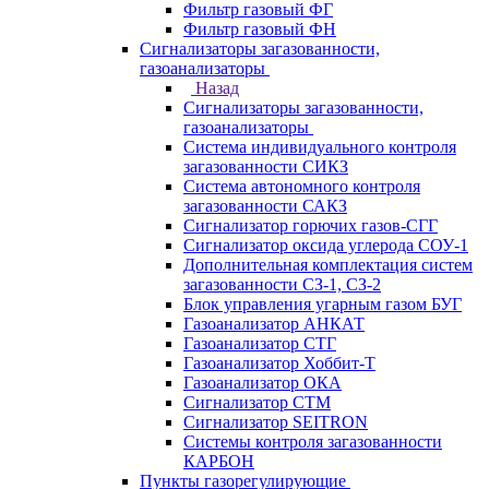
Фильтр газовый ФГ
Фильтр газовый ФН
Сигнализаторы загазованности,
газоанализаторы
Назад
Сигнализаторы загазованности,
газоанализаторы
Система индивидуального контроля
загазованности СИКЗ
Система автономного контроля
загазованности САКЗ
Сигнализатор горючих газов-СГГ
Сигнализатор оксида углерода СОУ-1
Дополнительная комплектация систем
загазованности СЗ-1, СЗ-2
Блок управления угарным газом БУГ
Газоанализатор АНКАТ
Газоанализатор СТГ
Газоанализатор Хоббит-Т
Газоанализатор ОКА
Сигнализатор СТМ
Сигнализатор SEITRON
Системы контроля загазованности
КАРБОН
Пункты газорегулирующие