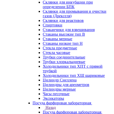
Склянки для инкубации при
определении БПК
Склянки для промывания и очистки
газов (Дрекселя)
Склянки для реактивов
Спиртовки
Стаканчики для взвешивания
Стаканы высокие тип В
Стаканы мерные
Стаканы низкие тип Н
Стекла предметные
Стекла часовые
Трубки соединительные
Трубки хлоркальциевые
Холодильники тип ХПТ с прямой
трубкой
Холодильники тип ХШ шариковые
Цилиндр Снеллена
Цилиндры для ареометров
Цилиндры мерные
Часы песочные
Эксикаторы
Посуда фарфоровая лабораторная
Назад
Посуда фарфоровая лабораторная