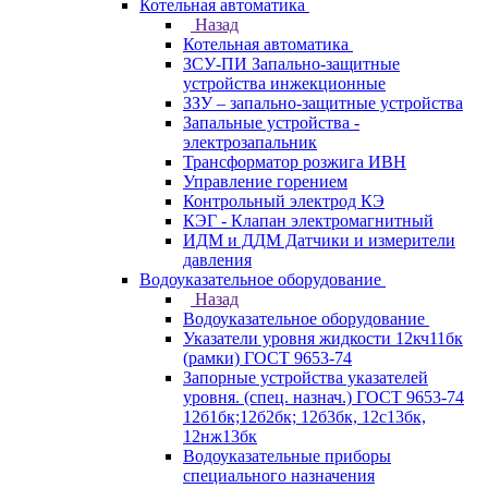
Котельная автоматика
Назад
Котельная автоматика
ЗСУ-ПИ Запально-защитные
устройства инжекционные
ЗЗУ – запально-защитные устройства
Запальные устройства -
электрозапальник
Трансформатор розжига ИВН
Управление горением
Контрольный электрод КЭ
КЭГ - Клапан электромагнитный
ИДМ и ДДМ Датчики и измерители
давления
Водоуказательное оборудование
Назад
Водоуказательное оборудование
Указатели уровня жидкости 12кч11бк
(рамки) ГОСТ 9653-74
Запорные устройства указателей
уровня. (спец. назнач.) ГОСТ 9653-74
12б1бк;12б2бк; 12б3бк, 12с13бк,
12нж13бк
Водоуказательные приборы
специального назначения