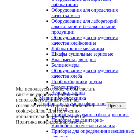
лабораторий
Оборудования для определения
качества мяса
Оборудование для лабораторий
алкогольной и безалкогольной
продукции
Оборудование для определения
качества клейковины
Лабораторные мельницы
Шкафы сушильные зерновые
Влагомеры для зерна
Белизномеры
Оборудование для определения
качества хлеба
Пробоотборники, щупы
Термоштанги
Мы используем cookie, чтобы сделать
Черпаки, ковши
сайт ещё удобнее. Продолжая
Медицинская техника
использовать данный сайт, вы
Приборы вакуумного фильтрования
соглашаетесь с использованием нами
Принять
Назад
cookie-файлов. Для получения
Приборы вакуумного фильтрования
дополнительной информации см.
Приборы для санитарно-
Политика конфиденциальности
.
микробиологического анализа
Приборы для определения взвешенных
веществ