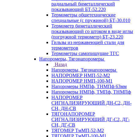
радиальный биметаллический
показывающий БТ-52.220
Термометры общетехнические
специальные (с пружиной) БТ-30.010
Термометр биметаллический
показывающий со штоком в виде иглы
(погружной термометр) БТ-23.220
Гильзы из нержавеющей стали для
термометров
Термометры самопишущие ТГС
Напоромеры, Тягонапоромеры
Назад
Напоромеры, Тягонапоромеры
НАПОРОМЕР НМП-52-М2
НАПОРОМЕР НМП-100-М1
Напоромеры НМПф, ТНМПф 63мм
Напоромеры НМПф, ТМПф, ТНМПф
НАПОРОМЕР
СИГНАЛИЗИРУЮЩИЙ ДН-С2, ДН-
СН, ДН-СВ
ТЯГОНАПОРОМЕР
СИГНАЛИЗИРУЮЩИЙ ДГ-С2, ДГ-
СН, ДГ-СВ
ТЯГОМЕР ТмМП-52-М2
ТЯГОМЕР ТмМП-100-М1