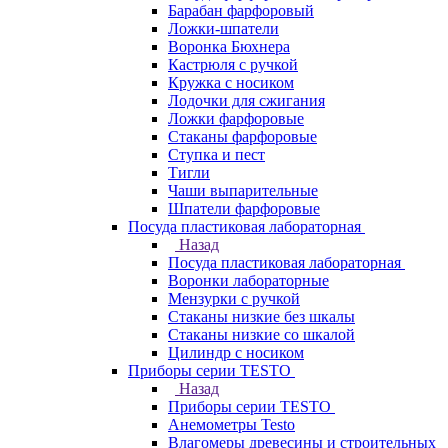
Барабан фарфоровый
Ложки-шпатели
Воронка Бюхнера
Кастрюля с ручкой
Кружка с носиком
Лодочки для сжигания
Ложки фарфоровые
Стаканы фарфоровые
Ступка и пест
Тигли
Чаши выпарительные
Шпатели фарфоровые
Посуда пластиковая лабораторная
Назад
Посуда пластиковая лабораторная
Воронки лабораторные
Мензурки с ручкой
Стаканы низкие без шкалы
Стаканы низкие со шкалой
Цилиндр с носиком
Приборы серии TESTO
Назад
Приборы серии TESTO
Анемометры Testo
Влагомеры древесины и строительных