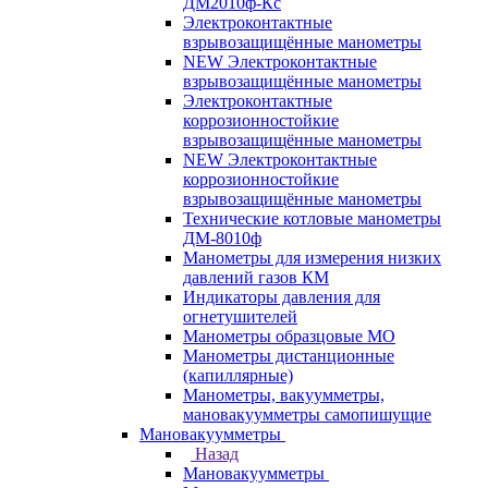
ДМ2010ф-Кс
Электроконтактные
взрывозащищённые манометры
NEW Электроконтактные
взрывозащищённые манометры
Электроконтактные
коррозионностойкие
взрывозащищённые манометры
NEW Электроконтактные
коррозионностойкие
взрывозащищённые манометры
Технические котловые манометры
ДМ-8010ф
Манометры для измерения низких
давлений газов КМ
Индикаторы давления для
огнетушителей
Манометры образцовые МО
Манометры дистанционные
(капиллярные)
Манометры, вакуумметры,
мановакуумметры самопишущие
Мановакуумметры
Назад
Мановакуумметры