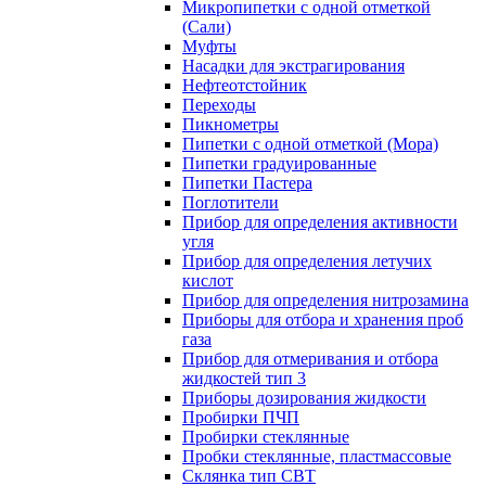
Микропипетки с одной отметкой
(Сали)
Муфты
Насадки для экстрагирования
Нефтеотстойник
Переходы
Пикнометры
Пипетки с одной отметкой (Мора)
Пипетки градуированные
Пипетки Пастера
Поглотители
Прибор для определения активности
угля
Прибор для определения летучих
кислот
Прибор для определения нитрозамина
Приборы для отбора и хранения проб
газа
Прибор для отмеривания и отбора
жидкостей тип 3
Приборы дозирования жидкости
Пробирки ПЧП
Пробирки стеклянные
Пробки стеклянные, пластмассовые
Склянка тип СВТ