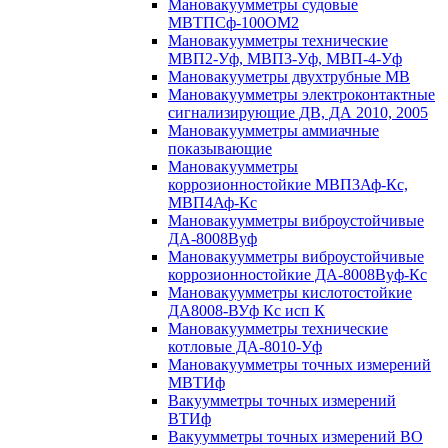
Мановакуумметры судовые
МВТПСф-100ОМ2
Мановакуумметры технические
МВП2-Уф, МВП3-Уф, МВП-4-Уф
Мановакууметры двухтрубные МВ
Мановакуумметры электроконтактные
сигнализирующие ДВ, ДА 2010, 2005
Мановакуумметры аммиачные
показывающие
Мановакуумметры
коррозионностойкие МВП3Аф-Кс,
МВП4Аф-Кс
Мановакуумметры виброустойчивые
ДА-8008Вуф
Мановакуумметры виброустойчивые
коррозионностойкие ДА-8008Вуф-Кс
Мановакуумметры кислотостойкие
ДА8008-ВУф Кс исп К
Мановакуумметры технические
котловые ДА-8010-Уф
Мановакуумметры точных измерений
МВТИф
Вакуумметры точных измерений
ВТИф
Вакуумметры точных измерений ВО