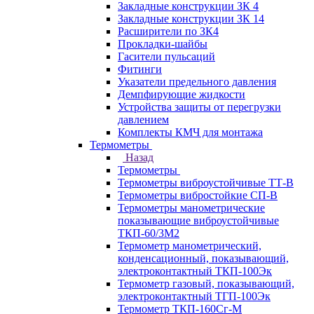
Закладные конструкции ЗК 4
Закладные конструкции ЗК 14
Расширители по ЗК4
Прокладки-шайбы
Гасители пульсаций
Фитинги
Указатели предельного давления
Демпфирующие жидкости
Устройства защиты от перегрузки
давлением
Комплекты КМЧ для монтажа
Термометры
Назад
Термометры
Термометры виброустойчивые ТТ-В
Термометры вибростойкие СП-В
Термометры манометрические
показывающие виброустойчивые
ТКП-60/3М2
Термометр манометрический,
конденсационный, показывающий,
электроконтактный ТКП-100Эк
Термометр газовый, показывающий,
электроконтактный ТГП-100Эк
Термометр ТКП-160Сг-М