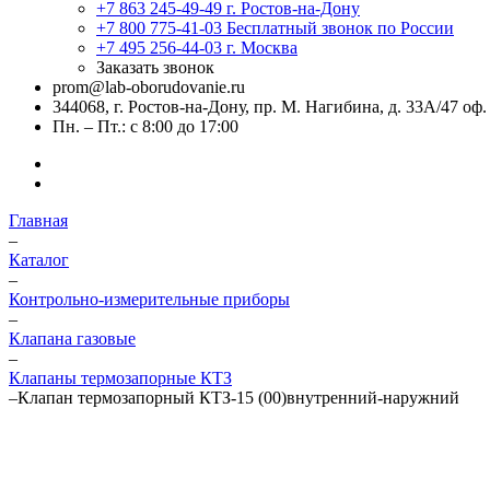
+7 863 245-49-49
г. Ростов-на-Дону
+7 800 775-41-03
Бесплатный звонок по России
+7 495 256-44-03
г. Москва
Заказать звонок
prom@lab-oborudovanie.ru
344068, г. Ростов-на-Дону, пр. М. Нагибина, д. 33А/47 оф.
Пн. – Пт.: с 8:00 до 17:00
Главная
–
Каталог
–
Контрольно-измерительные приборы
–
Клапана газовые
–
Клапаны термозапорные КТЗ
–
Клапан термозапорный КТЗ-15 (00)внутренний-наружний