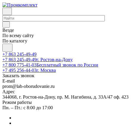
Везде
По всему сайту
По каталогу
+7 863 245-49-49
+7 863 245-49-49
г. Ростов-на-Дону
+7 800 775-41-03
Бесплатный звонок по России
+7 495 256-44-03
г. Москва
Заказать звонок
E-mail
prom@lab-oborudovanie.ru
Адрес
344068, г. Ростов-на-Дону, пр. М. Нагибина, д. 33А/47 оф. 423
Режим работы
Пн. – Пт.: с 8:00 до 17:00