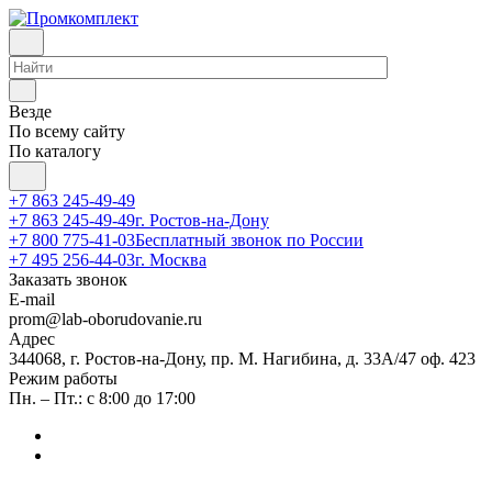
Везде
По всему сайту
По каталогу
+7 863 245-49-49
+7 863 245-49-49
г. Ростов-на-Дону
+7 800 775-41-03
Бесплатный звонок по России
+7 495 256-44-03
г. Москва
Заказать звонок
E-mail
prom@lab-oborudovanie.ru
Адрес
344068, г. Ростов-на-Дону, пр. М. Нагибина, д. 33А/47 оф. 423
Режим работы
Пн. – Пт.: с 8:00 до 17:00