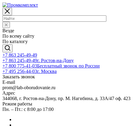
Везде
По всему сайту
По каталогу
+7 863 245-49-49
+7 863 245-49-49
г. Ростов-на-Дону
+7 800 775-41-03
Бесплатный звонок по России
+7 495 256-44-03
г. Москва
Заказать звонок
E-mail
prom@lab-oborudovanie.ru
Адрес
344068, г. Ростов-на-Дону, пр. М. Нагибина, д. 33А/47 оф. 423
Режим работы
Пн. – Пт.: с 8:00 до 17:00