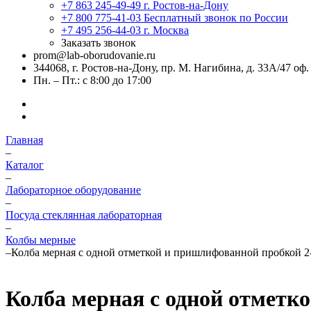
+7 863 245-49-49
г. Ростов-на-Дону
+7 800 775-41-03
Бесплатный звонок по России
+7 495 256-44-03
г. Москва
Заказать звонок
prom@lab-oborudovanie.ru
344068, г. Ростов-на-Дону, пр. М. Нагибина, д. 33А/47 оф.
Пн. – Пт.: с 8:00 до 17:00
Главная
–
Каталог
–
Лабораторное оборудование
–
Посуда стеклянная лабораторная
–
Колбы мерные
–
Колба мерная с одной отметкой и пришлифованной пробкой 2
Колба мерная с одной отметк