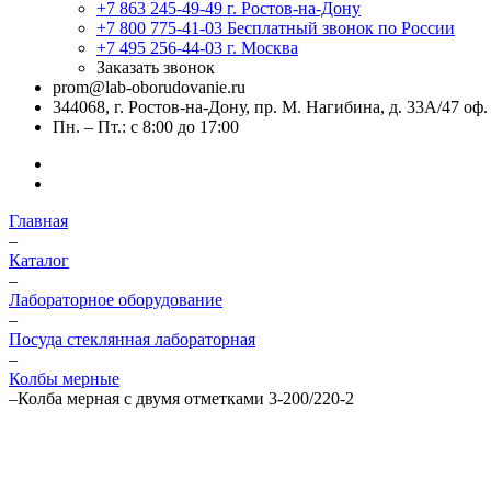
+7 863 245-49-49
г. Ростов-на-Дону
+7 800 775-41-03
Бесплатный звонок по России
+7 495 256-44-03
г. Москва
Заказать звонок
prom@lab-oborudovanie.ru
344068, г. Ростов-на-Дону, пр. М. Нагибина, д. 33А/47 оф.
Пн. – Пт.: с 8:00 до 17:00
Главная
–
Каталог
–
Лабораторное оборудование
–
Посуда стеклянная лабораторная
–
Колбы мерные
–
Колба мерная с двумя отметками 3-200/220-2