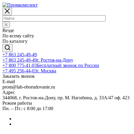
Везде
По всему сайту
По каталогу
+7 863 245-49-49
+7 863 245-49-49
г. Ростов-на-Дону
+7 800 775-41-03
Бесплатный звонок по России
+7 495 256-44-03
г. Москва
Заказать звонок
E-mail
prom@lab-oborudovanie.ru
Адрес
344068, г. Ростов-на-Дону, пр. М. Нагибина, д. 33А/47 оф. 423
Режим работы
Пн. – Пт.: с 8:00 до 17:00