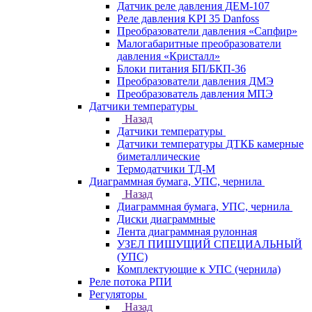
Датчик реле давления ДЕМ-107
Реле давления KPI 35 Danfoss
Преобразователи давления «Сапфир»
Малогабаритные преобразователи
давления «Кристалл»
Блоки питания БП/БКП-36
Преобразователи давления ДМЭ
Преобразователь давления МПЭ
Датчики температуры
Назад
Датчики температуры
Датчики температуры ДТКБ камерные
биметаллические
Термодатчики ТД-М
Диаграммная бумага, УПС, чернила
Назад
Диаграммная бумага, УПС, чернила
Диски диаграммные
Лента диаграммная рулонная
УЗЕЛ ПИШУЩИЙ СПЕЦИАЛЬНЫЙ
(УПС)
Комплектующие к УПС (чернила)
Реле потока РПИ
Регуляторы
Назад