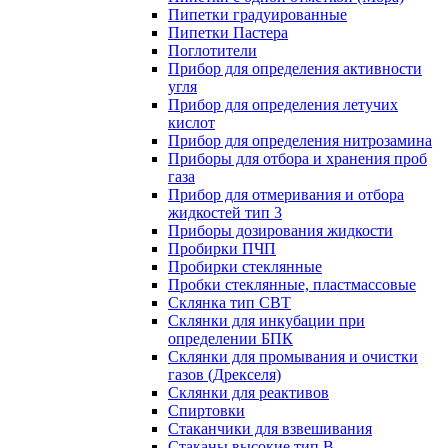
Пипетки градуированные
Пипетки Пастера
Поглотители
Прибор для определения активности
угля
Прибор для определения летучих
кислот
Прибор для определения нитрозамина
Приборы для отбора и хранения проб
газа
Прибор для отмеривания и отбора
жидкостей тип 3
Приборы дозирования жидкости
Пробирки ПЧП
Пробирки стеклянные
Пробки стеклянные, пластмассовые
Склянка тип СВТ
Склянки для инкубации при
определении БПК
Склянки для промывания и очистки
газов (Дрекселя)
Склянки для реактивов
Спиртовки
Стаканчики для взвешивания
Стаканы высокие тип В