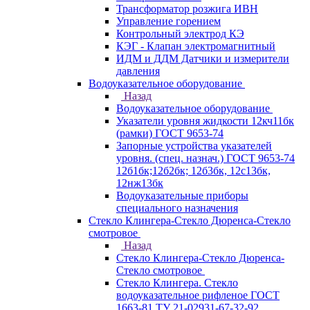
Трансформатор розжига ИВН
Управление горением
Контрольный электрод КЭ
КЭГ - Клапан электромагнитный
ИДМ и ДДМ Датчики и измерители
давления
Водоуказательное оборудование
Назад
Водоуказательное оборудование
Указатели уровня жидкости 12кч11бк
(рамки) ГОСТ 9653-74
Запорные устройства указателей
уровня. (спец. назнач.) ГОСТ 9653-74
12б1бк;12б2бк; 12б3бк, 12с13бк,
12нж13бк
Водоуказательные приборы
специального назначения
Стекло Клингера-Стекло Дюренса-Стекло
смотровое
Назад
Стекло Клингера-Стекло Дюренса-
Стекло смотровое
Стекло Клингера. Стекло
водоуказательное рифленое ГОСТ
1663-81 ТУ 21-02931-67-32-92