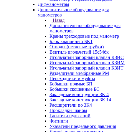
Дифманометры
Дополнительное оборудование для
манометров
Назад
Дополнительное оборудование для
манометров
Краны трехходовые под манометр
Блок клапанный БК1
Отводы (петлевые трубки)
Вентиль игольчатый 15с54бк
Игольчатый запорный клапан КЗИС
Игольчатый запорный клапан КЗИМ
Игольчатый запорный клапан КЗИТ
Разделители мембранные РМ
Переходники и муфты
Бобышки прямые БП
Бобышки скошенные БС
Закладные конструкции ЗК 4
Закладные конструкции ЗК 14
Расширители по ЗК4
Прокладки-шайбы
Гасители пульсаций
Фитинги
Указатели предельного давления
Демпфирующие жидкости