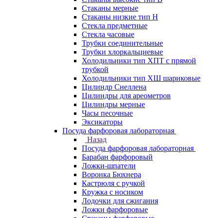
Стаканы мерные
Стаканы низкие тип Н
Стекла предметные
Стекла часовые
Трубки соединительные
Трубки хлоркальциевые
Холодильники тип ХПТ с прямой
трубкой
Холодильники тип ХШ шариковые
Цилиндр Снеллена
Цилиндры для ареометров
Цилиндры мерные
Часы песочные
Эксикаторы
Посуда фарфоровая лабораторная
Назад
Посуда фарфоровая лабораторная
Барабан фарфоровый
Ложки-шпатели
Воронка Бюхнера
Кастрюля с ручкой
Кружка с носиком
Лодочки для сжигания
Ложки фарфоровые