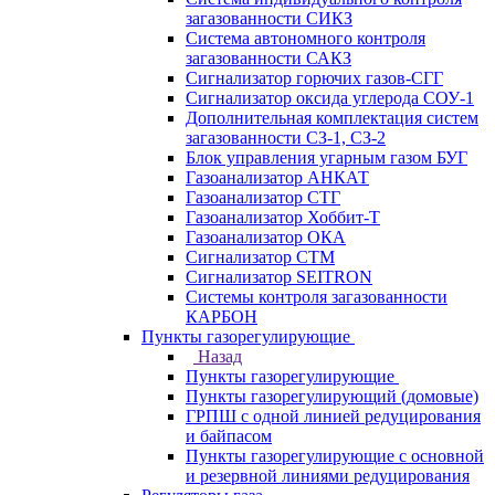
загазованности СИКЗ
Система автономного контроля
загазованности САКЗ
Сигнализатор горючих газов-СГГ
Сигнализатор оксида углерода СОУ-1
Дополнительная комплектация систем
загазованности СЗ-1, СЗ-2
Блок управления угарным газом БУГ
Газоанализатор АНКАТ
Газоанализатор СТГ
Газоанализатор Хоббит-Т
Газоанализатор ОКА
Сигнализатор СТМ
Сигнализатор SEITRON
Системы контроля загазованности
КАРБОН
Пункты газорегулирующие
Назад
Пункты газорегулирующие
Пункты газорегулирующий (домовые)
ГРПШ с одной линией редуцирования
и байпасом
Пункты газорегулирующие с основной
и резервной линиями редуцирования