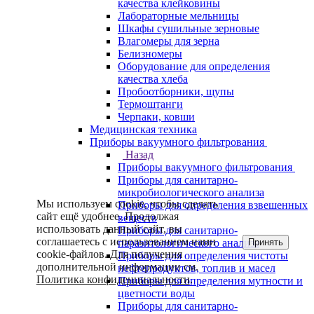
качества клейковины
Лабораторные мельницы
Шкафы сушильные зерновые
Влагомеры для зерна
Белизномеры
Оборудование для определения
качества хлеба
Пробоотборники, щупы
Термоштанги
Черпаки, ковши
Медицинская техника
Приборы вакуумного фильтрования
Назад
Приборы вакуумного фильтрования
Приборы для санитарно-
микробиологического анализа
Мы используем cookie, чтобы сделать
Приборы для определения взвешенных
сайт ещё удобнее. Продолжая
веществ
использовать данный сайт, вы
Приборы для санитарно-
соглашаетесь с использованием нами
Принять
паразитологического анализа
cookie-файлов. Для получения
Приборы для определения чистоты
дополнительной информации см.
нефтепродуктов, топлив и масел
Политика конфиденциальности
.
Приборы для определения мутности и
цветности воды
Приборы для санитарно-