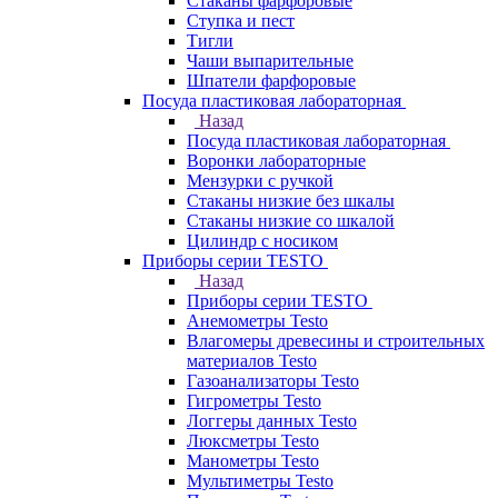
Стаканы фарфоровые
Ступка и пест
Тигли
Чаши выпарительные
Шпатели фарфоровые
Посуда пластиковая лабораторная
Назад
Посуда пластиковая лабораторная
Воронки лабораторные
Мензурки с ручкой
Стаканы низкие без шкалы
Стаканы низкие со шкалой
Цилиндр с носиком
Приборы серии TESTO
Назад
Приборы серии TESTO
Анемометры Testo
Влагомеры древесины и строительных
материалов Testo
Газоанализаторы Testo
Гигрометры Testo
Логгеры данных Testo
Люксметры Testo
Манометры Testo
Мультиметры Testo