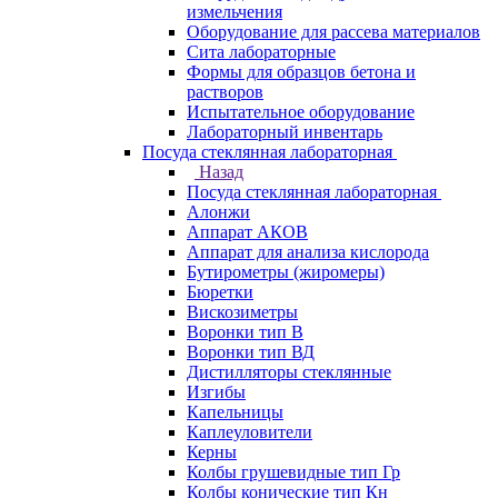
измельчения
Оборудование для рассева материалов
Сита лабораторные
Формы для образцов бетона и
растворов
Испытательное оборудование
Лабораторный инвентарь
Посуда стеклянная лабораторная
Назад
Посуда стеклянная лабораторная
Алонжи
Аппарат АКОВ
Аппарат для анализа кислорода
Бутирометры (жиромеры)
Бюретки
Вискозиметры
Воронки тип В
Воронки тип ВД
Дистилляторы стеклянные
Изгибы
Капельницы
Каплеуловители
Керны
Колбы грушевидные тип Гр
Колбы конические тип Кн