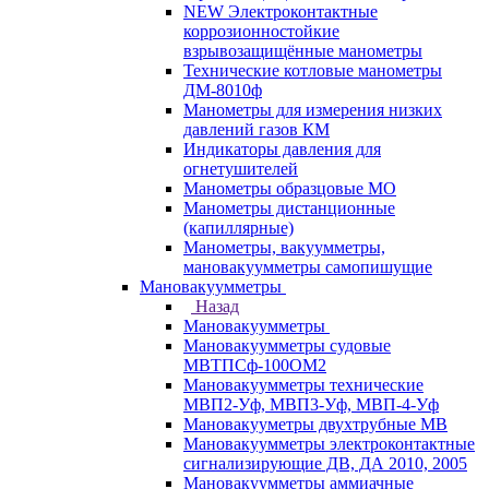
NEW Электроконтактные
коррозионностойкие
взрывозащищённые манометры
Технические котловые манометры
ДМ-8010ф
Манометры для измерения низких
давлений газов КМ
Индикаторы давления для
огнетушителей
Манометры образцовые МО
Манометры дистанционные
(капиллярные)
Манометры, вакуумметры,
мановакуумметры самопишущие
Мановакуумметры
Назад
Мановакуумметры
Мановакуумметры судовые
МВТПСф-100ОМ2
Мановакуумметры технические
МВП2-Уф, МВП3-Уф, МВП-4-Уф
Мановакууметры двухтрубные МВ
Мановакуумметры электроконтактные
сигнализирующие ДВ, ДА 2010, 2005
Мановакуумметры аммиачные