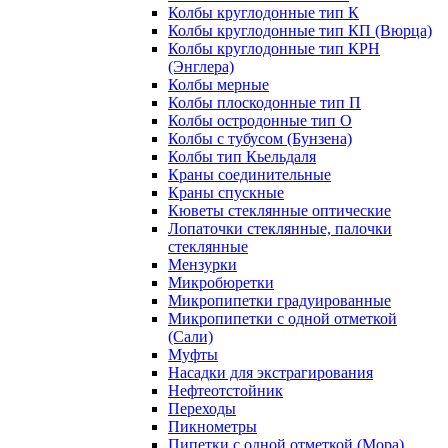
Колбы круглодонные тип К
Колбы круглодонные тип КП (Вюрца)
Колбы круглодонные тип КРН
(Энглера)
Колбы мерные
Колбы плоскодонные тип П
Колбы остродонные тип О
Колбы с тубусом (Бунзена)
Колбы тип Кьельдаля
Краны соединительные
Краны спускные
Кюветы стеклянные оптические
Лопаточки стеклянные, палочки
стеклянные
Мензурки
Микробюретки
Микропипетки градуированные
Микропипетки с одной отметкой
(Сали)
Муфты
Насадки для экстрагирования
Нефтеотстойник
Переходы
Пикнометры
Пипетки с одной отметкой (Мора)