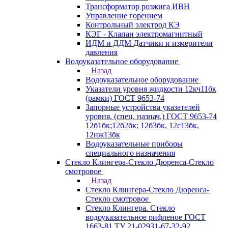
Трансформатор розжига ИВН
Управление горением
Контрольный электрод КЭ
КЭГ - Клапан электромагнитный
ИДМ и ДДМ Датчики и измерители
давления
Водоуказательное оборудование
Назад
Водоуказательное оборудование
Указатели уровня жидкости 12кч11бк
(рамки) ГОСТ 9653-74
Запорные устройства указателей
уровня. (спец. назнач.) ГОСТ 9653-74
12б1бк;12б2бк; 12б3бк, 12с13бк,
12нж13бк
Водоуказательные приборы
специального назначения
Стекло Клингера-Стекло Дюренса-Стекло
смотровое
Назад
Стекло Клингера-Стекло Дюренса-
Стекло смотровое
Стекло Клингера. Стекло
водоуказательное рифленое ГОСТ
1663-81 ТУ 21-02931-67-32-92