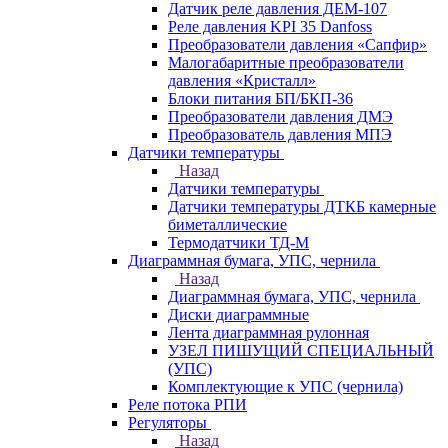
Датчик реле давления ДЕМ-107
Реле давления KPI 35 Danfoss
Преобразователи давления «Сапфир»
Малогабаритные преобразователи
давления «Кристалл»
Блоки питания БП/БКП-36
Преобразователи давления ДМЭ
Преобразователь давления МПЭ
Датчики температуры
Назад
Датчики температуры
Датчики температуры ДТКБ камерные
биметаллические
Термодатчики ТД-М
Диаграммная бумага, УПС, чернила
Назад
Диаграммная бумага, УПС, чернила
Диски диаграммные
Лента диаграммная рулонная
УЗЕЛ ПИШУЩИЙ СПЕЦИАЛЬНЫЙ
(УПС)
Комплектующие к УПС (чернила)
Реле потока РПИ
Регуляторы
Назад