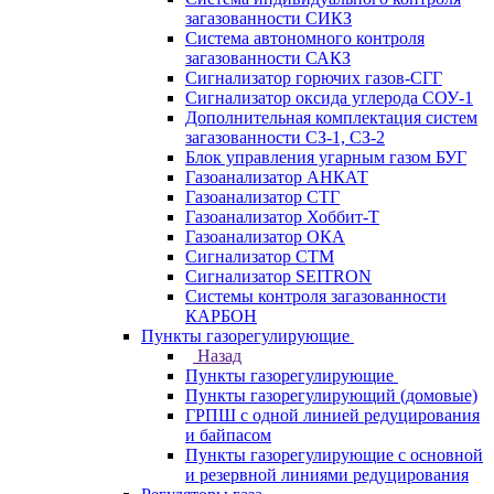
загазованности СИКЗ
Система автономного контроля
загазованности САКЗ
Сигнализатор горючих газов-СГГ
Сигнализатор оксида углерода СОУ-1
Дополнительная комплектация систем
загазованности СЗ-1, СЗ-2
Блок управления угарным газом БУГ
Газоанализатор АНКАТ
Газоанализатор СТГ
Газоанализатор Хоббит-Т
Газоанализатор ОКА
Сигнализатор СТМ
Сигнализатор SEITRON
Системы контроля загазованности
КАРБОН
Пункты газорегулирующие
Назад
Пункты газорегулирующие
Пункты газорегулирующий (домовые)
ГРПШ с одной линией редуцирования
и байпасом
Пункты газорегулирующие с основной
и резервной линиями редуцирования