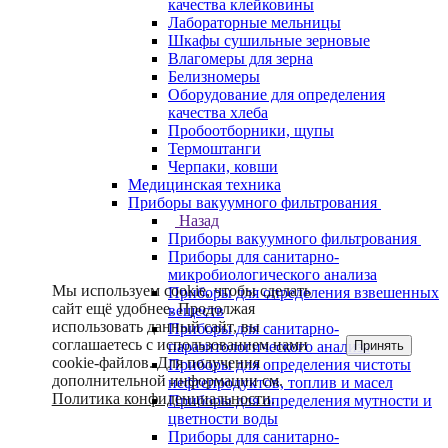
качества клейковины
Лабораторные мельницы
Шкафы сушильные зерновые
Влагомеры для зерна
Белизномеры
Оборудование для определения
качества хлеба
Пробоотборники, щупы
Термоштанги
Черпаки, ковши
Медицинская техника
Приборы вакуумного фильтрования
Назад
Приборы вакуумного фильтрования
Приборы для санитарно-
микробиологического анализа
Мы используем cookie, чтобы сделать
Приборы для определения взвешенных
сайт ещё удобнее. Продолжая
веществ
использовать данный сайт, вы
Приборы для санитарно-
соглашаетесь с использованием нами
Принять
паразитологического анализа
cookie-файлов. Для получения
Приборы для определения чистоты
дополнительной информации см.
нефтепродуктов, топлив и масел
Политика конфиденциальности
.
Приборы для определения мутности и
цветности воды
Приборы для санитарно-