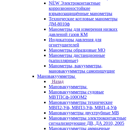
NEW Электроконтактные
коррозионностойкие
взрывозащищённые манометры
Технические котловые манометры
ДМ-8010ф
Манометры для измерения низких
давлений газов КМ
Индикаторы давления для
огнетушителей
Манометры образцовые МО
Манометры дистанционные
(капиллярные)
Манометры, вакуумметры,
мановакуумметры самопишущие
Мановакуумметры
Назад
Мановакуумметры
Мановакуумметры судовые
МВТПСф-100ОМ2
Мановакуумметры технические
МВП2-Уф, МВП3-Уф, МВП-4-Уф
Мановакууметры двухтрубные МВ
Мановакуумметры электроконтактные
сигнализирующие ДВ, ДА 2010, 2005
Мановакуумметры аммиачные