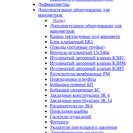
Дифманометры
Дополнительное оборудование для
манометров
Назад
Дополнительное оборудование для
манометров
Краны трехходовые под манометр
Блок клапанный БК1
Отводы (петлевые трубки)
Вентиль игольчатый 15с54бк
Игольчатый запорный клапан КЗИС
Игольчатый запорный клапан КЗИМ
Игольчатый запорный клапан КЗИТ
Разделители мембранные РМ
Переходники и муфты
Бобышки прямые БП
Бобышки скошенные БС
Закладные конструкции ЗК 4
Закладные конструкции ЗК 14
Расширители по ЗК4
Прокладки-шайбы
Гасители пульсаций
Фитинги
Указатели предельного давления
Демпфирующие жидкости