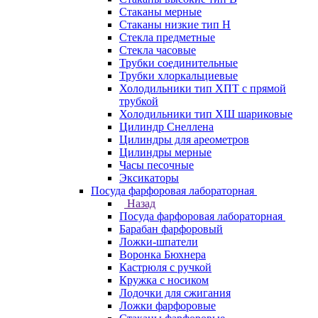
Стаканы мерные
Стаканы низкие тип Н
Стекла предметные
Стекла часовые
Трубки соединительные
Трубки хлоркальциевые
Холодильники тип ХПТ с прямой
трубкой
Холодильники тип ХШ шариковые
Цилиндр Снеллена
Цилиндры для ареометров
Цилиндры мерные
Часы песочные
Эксикаторы
Посуда фарфоровая лабораторная
Назад
Посуда фарфоровая лабораторная
Барабан фарфоровый
Ложки-шпатели
Воронка Бюхнера
Кастрюля с ручкой
Кружка с носиком
Лодочки для сжигания
Ложки фарфоровые