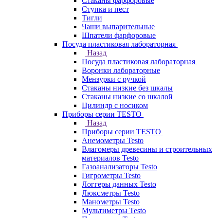
Стаканы фарфоровые
Ступка и пест
Тигли
Чаши выпарительные
Шпатели фарфоровые
Посуда пластиковая лабораторная
Назад
Посуда пластиковая лабораторная
Воронки лабораторные
Мензурки с ручкой
Стаканы низкие без шкалы
Стаканы низкие со шкалой
Цилиндр с носиком
Приборы серии TESTO
Назад
Приборы серии TESTO
Анемометры Testo
Влагомеры древесины и строительных
материалов Testo
Газоанализаторы Testo
Гигрометры Testo
Логгеры данных Testo
Люксметры Testo
Манометры Testo
Мультиметры Testo