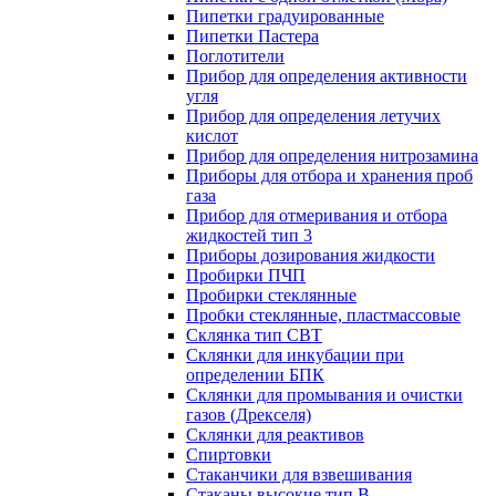
Пипетки градуированные
Пипетки Пастера
Поглотители
Прибор для определения активности
угля
Прибор для определения летучих
кислот
Прибор для определения нитрозамина
Приборы для отбора и хранения проб
газа
Прибор для отмеривания и отбора
жидкостей тип 3
Приборы дозирования жидкости
Пробирки ПЧП
Пробирки стеклянные
Пробки стеклянные, пластмассовые
Склянка тип СВТ
Склянки для инкубации при
определении БПК
Склянки для промывания и очистки
газов (Дрекселя)
Склянки для реактивов
Спиртовки
Стаканчики для взвешивания
Стаканы высокие тип В