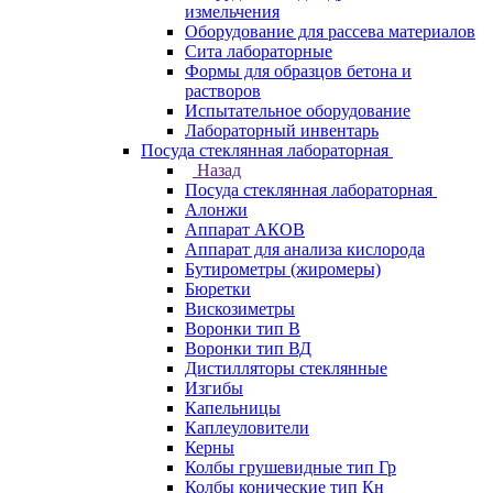
измельчения
Оборудование для рассева материалов
Сита лабораторные
Формы для образцов бетона и
растворов
Испытательное оборудование
Лабораторный инвентарь
Посуда стеклянная лабораторная
Назад
Посуда стеклянная лабораторная
Алонжи
Аппарат АКОВ
Аппарат для анализа кислорода
Бутирометры (жиромеры)
Бюретки
Вискозиметры
Воронки тип В
Воронки тип ВД
Дистилляторы стеклянные
Изгибы
Капельницы
Каплеуловители
Керны
Колбы грушевидные тип Гр
Колбы конические тип Кн