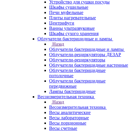
Устройство для сушки посуды
Шкафы сушильные
Печи муфельные
Плиты нагревательные
Центрифуги
Ванны ультразвуковые
Шкафы сухого хранения
Облучатели бактерицидные и лампы
Назад
Облучатели бактерицидные и лампы
Облучатели-рециркуляторы ДЕЗАР
Облучатели-рециркуляторы
Облучатели бактерицидные настенные
Облучатели бактерицидные
потолочные
Облучатели бактерицидные
передвижные
Лампы бактерицидные
Весоизмерительная техника
Назад
Весоизмерительная техника
Весы аналитические
Весы лабораторные
Весы порционные
Весы счетные