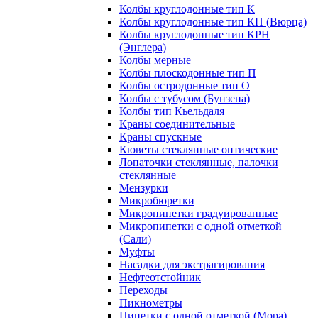
Колбы круглодонные тип К
Колбы круглодонные тип КП (Вюрца)
Колбы круглодонные тип КРН
(Энглера)
Колбы мерные
Колбы плоскодонные тип П
Колбы остродонные тип О
Колбы с тубусом (Бунзена)
Колбы тип Кьельдаля
Краны соединительные
Краны спускные
Кюветы стеклянные оптические
Лопаточки стеклянные, палочки
стеклянные
Мензурки
Микробюретки
Микропипетки градуированные
Микропипетки с одной отметкой
(Сали)
Муфты
Насадки для экстрагирования
Нефтеотстойник
Переходы
Пикнометры
Пипетки с одной отметкой (Мора)