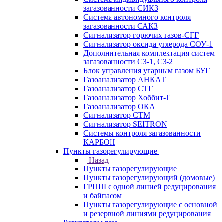
загазованности СИКЗ
Система автономного контроля
загазованности САКЗ
Сигнализатор горючих газов-СГГ
Сигнализатор оксида углерода СОУ-1
Дополнительная комплектация систем
загазованности СЗ-1, СЗ-2
Блок управления угарным газом БУГ
Газоанализатор АНКАТ
Газоанализатор СТГ
Газоанализатор Хоббит-Т
Газоанализатор ОКА
Сигнализатор СТМ
Сигнализатор SEITRON
Системы контроля загазованности
КАРБОН
Пункты газорегулирующие
Назад
Пункты газорегулирующие
Пункты газорегулирующий (домовые)
ГРПШ с одной линией редуцирования
и байпасом
Пункты газорегулирующие с основной
и резервной линиями редуцирования