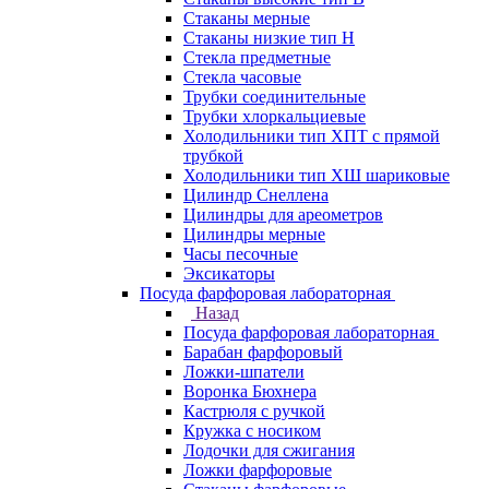
Стаканы мерные
Стаканы низкие тип Н
Стекла предметные
Стекла часовые
Трубки соединительные
Трубки хлоркальциевые
Холодильники тип ХПТ с прямой
трубкой
Холодильники тип ХШ шариковые
Цилиндр Снеллена
Цилиндры для ареометров
Цилиндры мерные
Часы песочные
Эксикаторы
Посуда фарфоровая лабораторная
Назад
Посуда фарфоровая лабораторная
Барабан фарфоровый
Ложки-шпатели
Воронка Бюхнера
Кастрюля с ручкой
Кружка с носиком
Лодочки для сжигания
Ложки фарфоровые