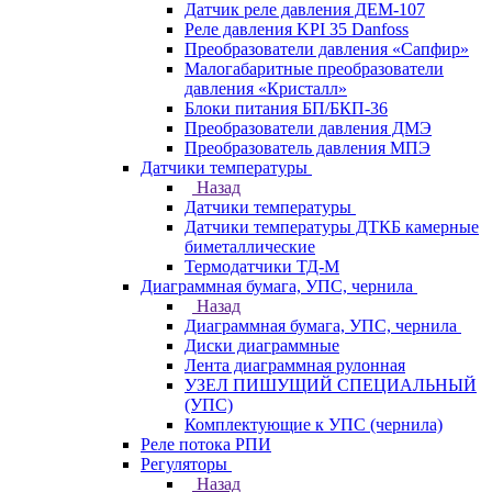
Датчик реле давления ДЕМ-107
Реле давления KPI 35 Danfoss
Преобразователи давления «Сапфир»
Малогабаритные преобразователи
давления «Кристалл»
Блоки питания БП/БКП-36
Преобразователи давления ДМЭ
Преобразователь давления МПЭ
Датчики температуры
Назад
Датчики температуры
Датчики температуры ДТКБ камерные
биметаллические
Термодатчики ТД-М
Диаграммная бумага, УПС, чернила
Назад
Диаграммная бумага, УПС, чернила
Диски диаграммные
Лента диаграммная рулонная
УЗЕЛ ПИШУЩИЙ СПЕЦИАЛЬНЫЙ
(УПС)
Комплектующие к УПС (чернила)
Реле потока РПИ
Регуляторы
Назад