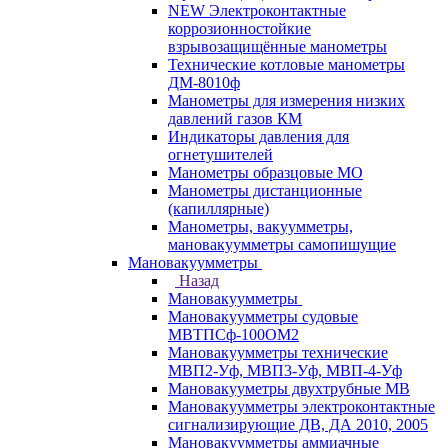
NEW Электроконтактные
коррозионностойкие
взрывозащищённые манометры
Технические котловые манометры
ДМ-8010ф
Манометры для измерения низких
давлений газов КМ
Индикаторы давления для
огнетушителей
Манометры образцовые МО
Манометры дистанционные
(капиллярные)
Манометры, вакуумметры,
мановакуумметры самопишущие
Мановакуумметры
Назад
Мановакуумметры
Мановакуумметры судовые
МВТПСф-100ОМ2
Мановакуумметры технические
МВП2-Уф, МВП3-Уф, МВП-4-Уф
Мановакууметры двухтрубные МВ
Мановакуумметры электроконтактные
сигнализирующие ДВ, ДА 2010, 2005
Мановакуумметры аммиачные