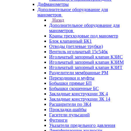
Дифманометры
Дополнительное оборудование для
манометров
Назад
Дополнительное оборудование для
манометров
Краны трехходовые под манометр
Блок клапанный БК1
Отводы (петлевые трубки)
Вентиль игольчатый 15с54бк
Игольчатый запорный клапан КЗИС
Игольчатый запорный клапан КЗИМ
Игольчатый запорный клапан КЗИТ
Разделители мембранные РМ
Переходники и муфты
Бобышки прямые БП
Бобышки скошенные БС
Закладные конструкции ЗК 4
Закладные конструкции ЗК 14
Расширители по ЗК4
Прокладки-шайбы
Гасители пульсаций
Фитинги
Указатели предельного давления
Демпфирующие жидкости