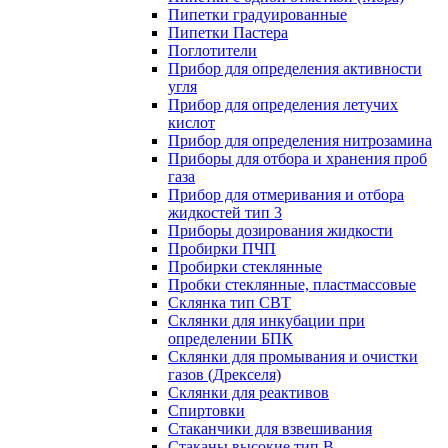
Пипетки градуированные
Пипетки Пастера
Поглотители
Прибор для определения активности
угля
Прибор для определения летучих
кислот
Прибор для определения нитрозамина
Приборы для отбора и хранения проб
газа
Прибор для отмеривания и отбора
жидкостей тип 3
Приборы дозирования жидкости
Пробирки ПЧП
Пробирки стеклянные
Пробки стеклянные, пластмассовые
Склянка тип СВТ
Склянки для инкубации при
определении БПК
Склянки для промывания и очистки
газов (Дрекселя)
Склянки для реактивов
Спиртовки
Стаканчики для взвешивания
Стаканы высокие тип В