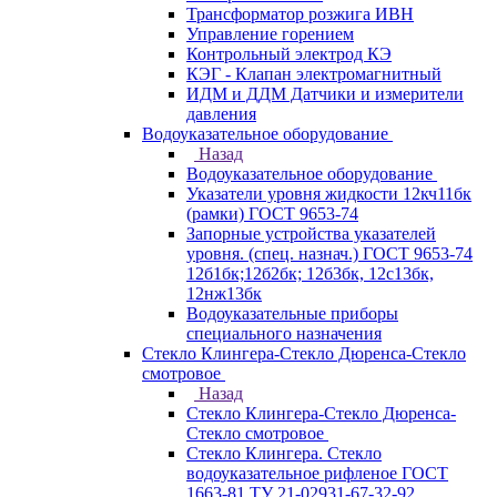
Трансформатор розжига ИВН
Управление горением
Контрольный электрод КЭ
КЭГ - Клапан электромагнитный
ИДМ и ДДМ Датчики и измерители
давления
Водоуказательное оборудование
Назад
Водоуказательное оборудование
Указатели уровня жидкости 12кч11бк
(рамки) ГОСТ 9653-74
Запорные устройства указателей
уровня. (спец. назнач.) ГОСТ 9653-74
12б1бк;12б2бк; 12б3бк, 12с13бк,
12нж13бк
Водоуказательные приборы
специального назначения
Стекло Клингера-Стекло Дюренса-Стекло
смотровое
Назад
Стекло Клингера-Стекло Дюренса-
Стекло смотровое
Стекло Клингера. Стекло
водоуказательное рифленое ГОСТ
1663-81 ТУ 21-02931-67-32-92