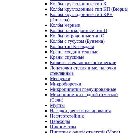
Колбы круглодонные тип К
Колбы круглодонные тип КП (Вюрца)
Колбы круглодонные тип КРН
(Энглера)
Колбы мерные
Колбы плоскодонные тип П
Колбы остродонные тип О
Колбы с тубусом (Бунзена)
Колбы тип Кьельдаля
Краны соединительные
Краны спускные
Кюветы стеклянные оптические
Лопаточки стеклянные, палочки
стеклянные
Мензурки
Микробюретки
Микропипетки градуированные
Микропипетки с одной отметкой
(Сали)
Муфты
Насадки для экстрагирования
Нефтеотстойник
Переходы
Пикнометры
Пипетки с одной отметкой (Мора)