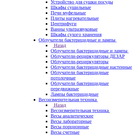
Устройство для сушки посуды
Шкафы сушильные
Печи муфельные
Плиты нагревательные
Центрифуги
Ванны ультразвуковые
Шкафы сухого хранения
Облучатели бактерицидные и лампы
Назад
Облучатели бактерицидные и лампы
Облучатели-рециркуляторы ДЕЗАР
Облучатели-рециркуляторы
Облучатели бактерицидные настенные
Облучатели бактерицидные
потолочные
Облучатели бактерицидные
передвижные
Лампы бактерицидные
Весоизмерительная техника
Назад
Весоизмерительная техника
Весы аналитические
Весы лабораторные
Весы порционные
Весы счетные