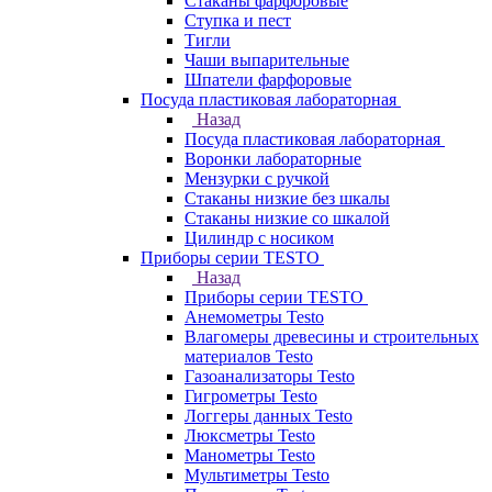
Стаканы фарфоровые
Ступка и пест
Тигли
Чаши выпарительные
Шпатели фарфоровые
Посуда пластиковая лабораторная
Назад
Посуда пластиковая лабораторная
Воронки лабораторные
Мензурки с ручкой
Стаканы низкие без шкалы
Стаканы низкие со шкалой
Цилиндр с носиком
Приборы серии TESTO
Назад
Приборы серии TESTO
Анемометры Testo
Влагомеры древесины и строительных
материалов Testo
Газоанализаторы Testo
Гигрометры Testo
Логгеры данных Testo
Люксметры Testo
Манометры Testo
Мультиметры Testo