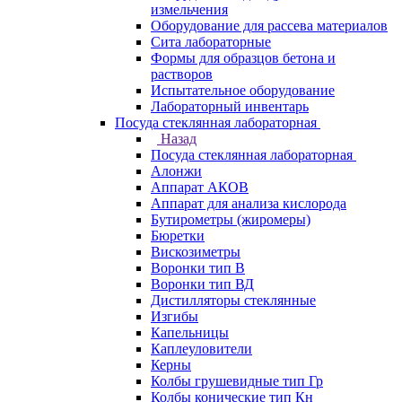
измельчения
Оборудование для рассева материалов
Сита лабораторные
Формы для образцов бетона и
растворов
Испытательное оборудование
Лабораторный инвентарь
Посуда стеклянная лабораторная
Назад
Посуда стеклянная лабораторная
Алонжи
Аппарат АКОВ
Аппарат для анализа кислорода
Бутирометры (жиромеры)
Бюретки
Вискозиметры
Воронки тип В
Воронки тип ВД
Дистилляторы стеклянные
Изгибы
Капельницы
Каплеуловители
Керны
Колбы грушевидные тип Гр
Колбы конические тип Кн