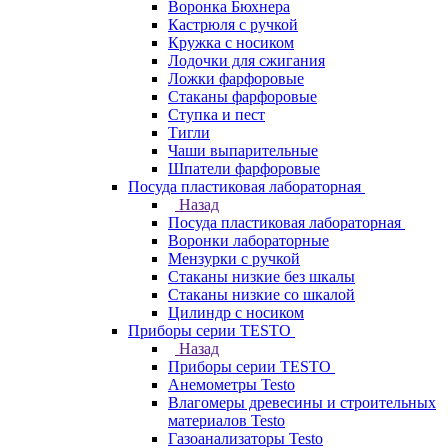
Воронка Бюхнера
Кастрюля с ручкой
Кружка с носиком
Лодочки для сжигания
Ложки фарфоровые
Стаканы фарфоровые
Ступка и пест
Тигли
Чаши выпарительные
Шпатели фарфоровые
Посуда пластиковая лабораторная
Назад
Посуда пластиковая лабораторная
Воронки лабораторные
Мензурки с ручкой
Стаканы низкие без шкалы
Стаканы низкие со шкалой
Цилиндр с носиком
Приборы серии TESTO
Назад
Приборы серии TESTO
Анемометры Testo
Влагомеры древесины и строительных
материалов Testo
Газоанализаторы Testo