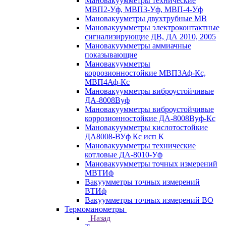
Мановакуумметры технические
МВП2-Уф, МВП3-Уф, МВП-4-Уф
Мановакууметры двухтрубные МВ
Мановакуумметры электроконтактные
сигнализирующие ДВ, ДА 2010, 2005
Мановакуумметры аммиачные
показывающие
Мановакуумметры
коррозионностойкие МВП3Аф-Кс,
МВП4Аф-Кс
Мановакуумметры виброустойчивые
ДА-8008Вуф
Мановакуумметры виброустойчивые
коррозионностойкие ДА-8008Вуф-Кс
Мановакуумметры кислотостойкие
ДА8008-ВУф Кс исп К
Мановакуумметры технические
котловые ДА-8010-Уф
Мановакуумметры точных измерений
МВТИф
Вакуумметры точных измерений
ВТИф
Вакуумметры точных измерений ВО
Термоманометры
Назад