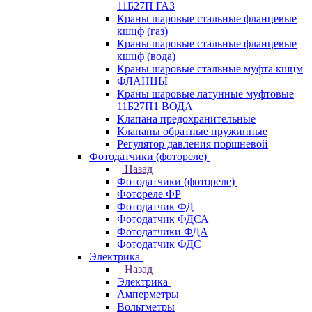
11Б27П ГАЗ
Краны шаровые стальные фланцевые
кшцф (газ)
Краны шаровые стальные фланцевые
кшцф (вода)
Краны шаровые стальные муфта кшцм
ФЛАНЦЫ
Краны шаровые латунные муфтовые
11Б27П1 ВОДА
Клапана предохранительные
Клапаны обратные пружинные
Регулятор давления поршневой
Фотодатчики (фотореле)
Назад
Фотодатчики (фотореле)
Фотореле ФР
Фотодатчик ФД
Фотодатчик ФДСА
Фотодатчики ФДА
Фотодатчик ФДС
Электрика
Назад
Электрика
Амперметры
Вольтметры