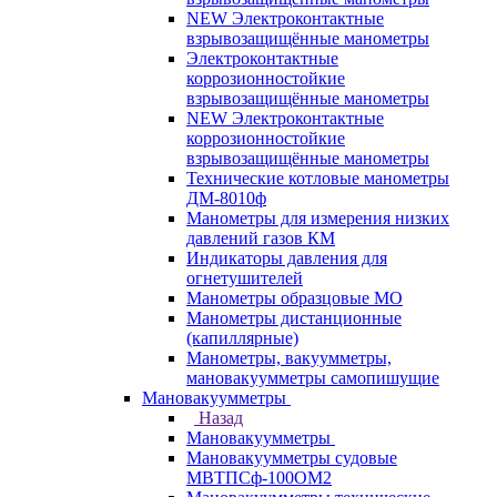
NEW Электроконтактные
взрывозащищённые манометры
Электроконтактные
коррозионностойкие
взрывозащищённые манометры
NEW Электроконтактные
коррозионностойкие
взрывозащищённые манометры
Технические котловые манометры
ДМ-8010ф
Манометры для измерения низких
давлений газов КМ
Индикаторы давления для
огнетушителей
Манометры образцовые МО
Манометры дистанционные
(капиллярные)
Манометры, вакуумметры,
мановакуумметры самопишущие
Мановакуумметры
Назад
Мановакуумметры
Мановакуумметры судовые
МВТПСф-100ОМ2