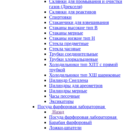
Склянки для промывания и очистки
газов (Дрекселя)
Склянки для реактивов
Спиртовки
Стаканчики для взвешивания
Стаканы высокие тип В
Стаканы мерные
Стаканы низкие тип Н
Стекла предметные
Стекла часовые
Трубки соединительные
Трубки хлоркальциевые
Холодильники тип ХПТ с прямой
трубкой
Холодильники тип ХШ шариковые
Цилиндр Снеллена
Цилиндры для ареометров
Цилиндры мерные
Часы песочные
Эксикаторы
Посуда фарфоровая лабораторная
Назад
Посуда фарфоровая лабораторная
Барабан фарфоровый
Ложки-шпатели