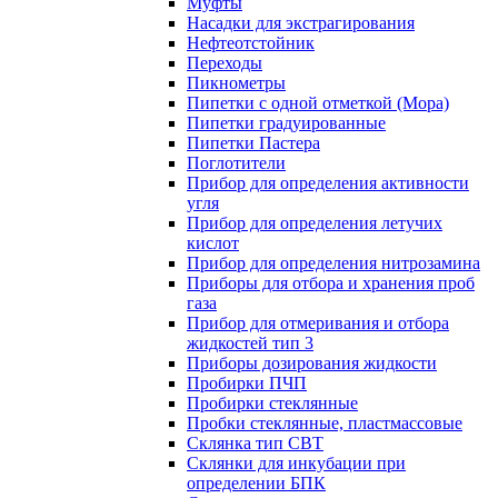
Муфты
Насадки для экстрагирования
Нефтеотстойник
Переходы
Пикнометры
Пипетки с одной отметкой (Мора)
Пипетки градуированные
Пипетки Пастера
Поглотители
Прибор для определения активности
угля
Прибор для определения летучих
кислот
Прибор для определения нитрозамина
Приборы для отбора и хранения проб
газа
Прибор для отмеривания и отбора
жидкостей тип 3
Приборы дозирования жидкости
Пробирки ПЧП
Пробирки стеклянные
Пробки стеклянные, пластмассовые
Склянка тип СВТ
Склянки для инкубации при
определении БПК