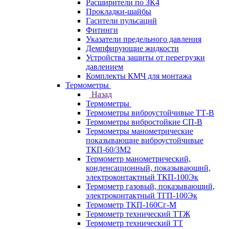
Расширители по ЗК4
Прокладки-шайбы
Гасители пульсаций
Фитинги
Указатели предельного давления
Демпфирующие жидкости
Устройства защиты от перегрузки
давлением
Комплекты КМЧ для монтажа
Термометры
Назад
Термометры
Термометры виброустойчивые ТТ-В
Термометры вибростойкие СП-В
Термометры манометрические
показывающие виброустойчивые
ТКП-60/3М2
Термометр манометрический,
конденсационный, показывающий,
электроконтактный ТКП-100Эк
Термометр газовый, показывающий,
электроконтактный ТГП-100Эк
Термометр ТКП-160Сг-М
Термометр технический ТТЖ
Термометр технический ТТ