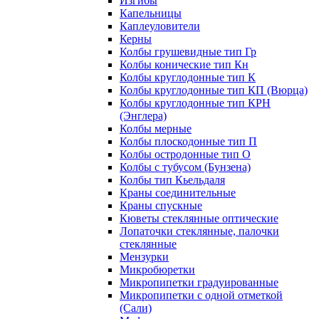
Изгибы
Капельницы
Каплеуловители
Керны
Колбы грушевидные тип Гр
Колбы конические тип Кн
Колбы круглодонные тип К
Колбы круглодонные тип КП (Вюрца)
Колбы круглодонные тип КРН
(Энглера)
Колбы мерные
Колбы плоскодонные тип П
Колбы остродонные тип О
Колбы с тубусом (Бунзена)
Колбы тип Кьельдаля
Краны соединительные
Краны спускные
Кюветы стеклянные оптические
Лопаточки стеклянные, палочки
стеклянные
Мензурки
Микробюретки
Микропипетки градуированные
Микропипетки с одной отметкой
(Сали)