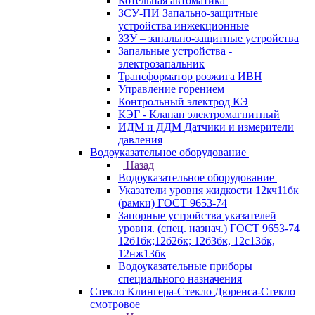
Котельная автоматика
ЗСУ-ПИ Запально-защитные
устройства инжекционные
ЗЗУ – запально-защитные устройства
Запальные устройства -
электрозапальник
Трансформатор розжига ИВН
Управление горением
Контрольный электрод КЭ
КЭГ - Клапан электромагнитный
ИДМ и ДДМ Датчики и измерители
давления
Водоуказательное оборудование
Назад
Водоуказательное оборудование
Указатели уровня жидкости 12кч11бк
(рамки) ГОСТ 9653-74
Запорные устройства указателей
уровня. (спец. назнач.) ГОСТ 9653-74
12б1бк;12б2бк; 12б3бк, 12с13бк,
12нж13бк
Водоуказательные приборы
специального назначения
Стекло Клингера-Стекло Дюренса-Стекло
смотровое