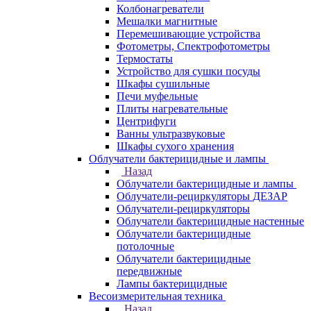
Колбонагреватели
Мешалки магнитные
Перемешивающие устройства
Фотометры, Спектрофотометры
Термостаты
Устройство для сушки посуды
Шкафы сушильные
Печи муфельные
Плиты нагревательные
Центрифуги
Ванны ультразвуковые
Шкафы сухого хранения
Облучатели бактерицидные и лампы
Назад
Облучатели бактерицидные и лампы
Облучатели-рециркуляторы ДЕЗАР
Облучатели-рециркуляторы
Облучатели бактерицидные настенные
Облучатели бактерицидные
потолочные
Облучатели бактерицидные
передвижные
Лампы бактерицидные
Весоизмерительная техника
Назад