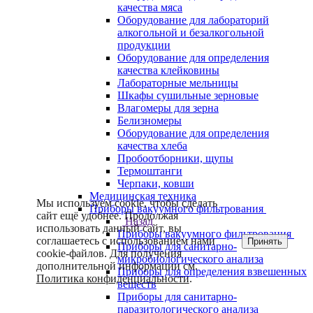
качества мяса
Оборудование для лабораторий
алкогольной и безалкогольной
продукции
Оборудование для определения
качества клейковины
Лабораторные мельницы
Шкафы сушильные зерновые
Влагомеры для зерна
Белизномеры
Оборудование для определения
качества хлеба
Пробоотборники, щупы
Термоштанги
Черпаки, ковши
Медицинская техника
Мы используем cookie, чтобы сделать
Приборы вакуумного фильтрования
сайт ещё удобнее. Продолжая
Назад
использовать данный сайт, вы
Приборы вакуумного фильтрования
соглашаетесь с использованием нами
Принять
Приборы для санитарно-
cookie-файлов. Для получения
микробиологического анализа
дополнительной информации см.
Приборы для определения взвешенных
Политика конфиденциальности
.
веществ
Приборы для санитарно-
паразитологического анализа