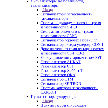
Сигнализаторы загазованности,
газоанализаторы
Назад
Сигнализаторы загазованности,
газоанализаторы
Система индивидуального контроля
загазованности СИКЗ
Система автономного контроля
загазованности САКЗ
Сигнализатор горючих газов-СГГ
Сигнализатор оксида углерода СОУ-1
Дополнительная комплектация систем
загазованности СЗ-1, СЗ-2
Блок управления угарным газом БУГ
Газоанализатор АНКАТ
Газоанализатор СТГ
Газоанализатор Хоббит-Т
Газоанализатор ОКА
Сигнализатор СТМ
Сигнализатор SEITRON
Системы контроля загазованности
КАРБОН
Пункты газорегулирующие
Назад
Пункты газорегулирующие