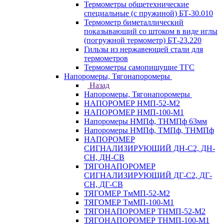
Термометры общетехнические
специальные (с пружиной) БТ-30.010
Термометр биметаллический
показывающий со штоком в виде иглы
(погружной термометр) БТ-23.220
Гильзы из нержавеющей стали для
термометров
Термометры самопишущие ТГС
Напоромеры, Тягонапоромеры
Назад
Напоромеры, Тягонапоромеры
НАПОРОМЕР НМП-52-М2
НАПОРОМЕР НМП-100-М1
Напоромеры НМПф, ТНМПф 63мм
Напоромеры НМПф, ТМПф, ТНМПф
НАПОРОМЕР
СИГНАЛИЗИРУЮЩИЙ ДН-С2, ДН-
СН, ДН-СВ
ТЯГОНАПОРОМЕР
СИГНАЛИЗИРУЮЩИЙ ДГ-С2, ДГ-
СН, ДГ-СВ
ТЯГОМЕР ТмМП-52-М2
ТЯГОМЕР ТмМП-100-М1
ТЯГОНАПОРОМЕР ТНМП-52-М2
ТЯГОНАПОРОМЕР ТНМП-100-М1