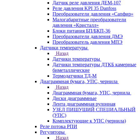
Датчик реле давления ДЕМ-107
Реле давления KPI 35 Danfoss
Преобразователи давления «Сапфир»
Малогабаритные преобразователи
давления «Кристалл»
Блоки питания БП/БКП-36
Преобразователи давления ДМЭ
Преобразователь давления МПЭ
Датчики температуры
Назад
Датчики температуры
Датчики температуры ДТКБ камерные
биметаллические
Термодатчики ТД-М
Диаграммная бумага, УПС, чернила
Назад
Диаграммная бумага, УПС, чернила
Диски диаграммные
Лента диаграммная рулонная
УЗЕЛ ПИШУЩИЙ СПЕЦИАЛЬНЫЙ
(УПС)
Комплектующие к УПС (чернила)
Реле потока РПИ
Регуляторы
Назад