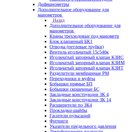
Дифманометры
Дополнительное оборудование для
манометров
Назад
Дополнительное оборудование для
манометров
Краны трехходовые под манометр
Блок клапанный БК1
Отводы (петлевые трубки)
Вентиль игольчатый 15с54бк
Игольчатый запорный клапан КЗИС
Игольчатый запорный клапан КЗИМ
Игольчатый запорный клапан КЗИТ
Разделители мембранные РМ
Переходники и муфты
Бобышки прямые БП
Бобышки скошенные БС
Закладные конструкции ЗК 4
Закладные конструкции ЗК 14
Расширители по ЗК4
Прокладки-шайбы
Гасители пульсаций
Фитинги
Указатели предельного давления
Демпфирующие жидкости