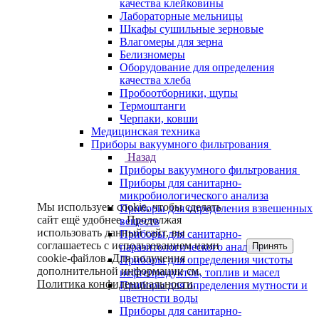
качества клейковины
Лабораторные мельницы
Шкафы сушильные зерновые
Влагомеры для зерна
Белизномеры
Оборудование для определения
качества хлеба
Пробоотборники, щупы
Термоштанги
Черпаки, ковши
Медицинская техника
Приборы вакуумного фильтрования
Назад
Приборы вакуумного фильтрования
Приборы для санитарно-
микробиологического анализа
Мы используем cookie, чтобы сделать
Приборы для определения взвешенных
сайт ещё удобнее. Продолжая
веществ
использовать данный сайт, вы
Приборы для санитарно-
соглашаетесь с использованием нами
Принять
паразитологического анализа
cookie-файлов. Для получения
Приборы для определения чистоты
дополнительной информации см.
нефтепродуктов, топлив и масел
Политика конфиденциальности
.
Приборы для определения мутности и
цветности воды
Приборы для санитарно-