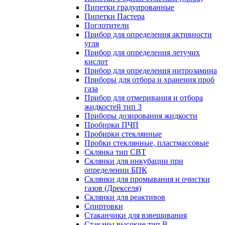
Пипетки градуированные
Пипетки Пастера
Поглотители
Прибор для определения активности
угля
Прибор для определения летучих
кислот
Прибор для определения нитрозамина
Приборы для отбора и хранения проб
газа
Прибор для отмеривания и отбора
жидкостей тип 3
Приборы дозирования жидкости
Пробирки ПЧП
Пробирки стеклянные
Пробки стеклянные, пластмассовые
Склянка тип СВТ
Склянки для инкубации при
определении БПК
Склянки для промывания и очистки
газов (Дрекселя)
Склянки для реактивов
Спиртовки
Стаканчики для взвешивания
Стаканы высокие тип В