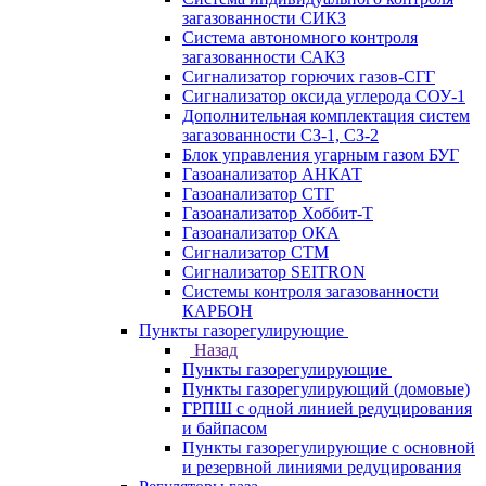
загазованности СИКЗ
Система автономного контроля
загазованности САКЗ
Сигнализатор горючих газов-СГГ
Сигнализатор оксида углерода СОУ-1
Дополнительная комплектация систем
загазованности СЗ-1, СЗ-2
Блок управления угарным газом БУГ
Газоанализатор АНКАТ
Газоанализатор СТГ
Газоанализатор Хоббит-Т
Газоанализатор ОКА
Сигнализатор СТМ
Сигнализатор SEITRON
Системы контроля загазованности
КАРБОН
Пункты газорегулирующие
Назад
Пункты газорегулирующие
Пункты газорегулирующий (домовые)
ГРПШ с одной линией редуцирования
и байпасом
Пункты газорегулирующие с основной
и резервной линиями редуцирования