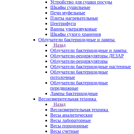
Устройство для сушки посуды
Шкафы сушильные
Печи муфельные
Плиты нагревательные
Центрифуги
Ванны ультразвуковые
Шкафы сухого хранения
Облучатели бактерицидные и лампы
Назад
Облучатели бактерицидные и лампы
Облучатели-рециркуляторы ДЕЗАР
Облучатели-рециркуляторы
Облучатели бактерицидные настенные
Облучатели бактерицидные
потолочные
Облучатели бактерицидные
передвижные
Лампы бактерицидные
Весоизмерительная техника
Назад
Весоизмерительная техника
Весы аналитические
Весы лабораторные
Весы порционные
Весы счетные