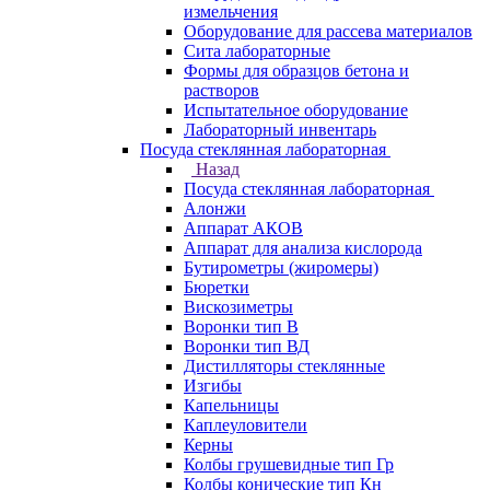
измельчения
Оборудование для рассева материалов
Сита лабораторные
Формы для образцов бетона и
растворов
Испытательное оборудование
Лабораторный инвентарь
Посуда стеклянная лабораторная
Назад
Посуда стеклянная лабораторная
Алонжи
Аппарат АКОВ
Аппарат для анализа кислорода
Бутирометры (жиромеры)
Бюретки
Вискозиметры
Воронки тип В
Воронки тип ВД
Дистилляторы стеклянные
Изгибы
Капельницы
Каплеуловители
Керны
Колбы грушевидные тип Гр
Колбы конические тип Кн