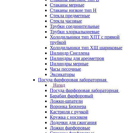
Стаканы мерные
Стаканы низкие тип Н
Стекла предметные
Стекла часовые
Трубки соединительные
Трубки хлоркальциевые
Холодильники тип ХПТ с прямой
трубкой
Холодильники тип ХШ шариковые
Цилиндр Снеллена
Цилиндры для ареометров
Цилиндры мерные
Часы песочные
Эксикаторы
Посуда фарфоровая лабораторная
Назад
Посуда фарфоровая лабораторная
Барабан фарфоровый
Ложки-шпатели
Воронка Бюхнера
Кастрюля с ручкой
Кружка с носиком
Лодочки для сжигания
Ложки фарфоровые