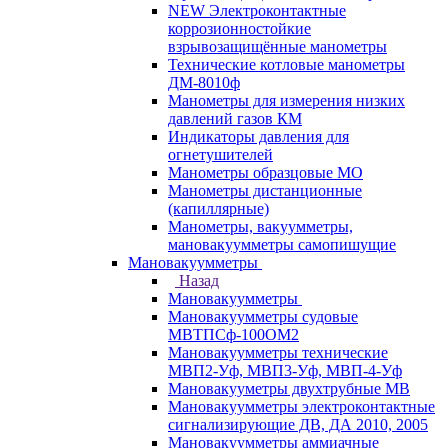
NEW Электроконтактные
коррозионностойкие
взрывозащищённые манометры
Технические котловые манометры
ДМ-8010ф
Манометры для измерения низких
давлений газов КМ
Индикаторы давления для
огнетушителей
Манометры образцовые МО
Манометры дистанционные
(капиллярные)
Манометры, вакуумметры,
мановакуумметры самопишущие
Мановакуумметры
Назад
Мановакуумметры
Мановакуумметры судовые
МВТПСф-100ОМ2
Мановакуумметры технические
МВП2-Уф, МВП3-Уф, МВП-4-Уф
Мановакууметры двухтрубные МВ
Мановакуумметры электроконтактные
сигнализирующие ДВ, ДА 2010, 2005
Мановакуумметры аммиачные