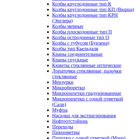
Колбы круглодонные тип К
Колбы круглодонные тип КП (Вюрца)
Колбы круглодонные тип КРН
(Энглера)
Колбы мерные
Колбы плоскодонные тип П
Колбы остродонные тип О
Колбы с тубусом (Бунзена)
Колбы тип Кьельдаля
Краны соединительные
Краны спускные
Кюветы стеклянные оптические
Лопаточки стеклянные, палочки
стеклянные
Мензурки
Микробюретки
Микропипетки градуированные
Микропипетки с одной отметкой
(Сали)
Муфты
Насадки для экстрагирования
Нефтеотстойник
Переходы
Пикнометры
Пипетки с одной отметкой (Мора)