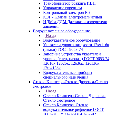
Трансформатор розжига ИВН
Управление горением
Контрольный электрод КЭ
КЭГ - Клапан электромагнитный
ИДМ и ДДМ Датчики и измерители
давления
Водоуказательное оборудование
Назад
Водоуказательное оборудование
Указатели уровня жидкости 12кч11бк
(рамки) ГОСТ 9653-74
Запорные устройства указателей
уровня. (спец. назнач.) ГОСТ 9653-74
12б1бк;12б2бк; 12б3бк, 12с13бк,
12нж13бк
Водоуказательные приборы
специального назначения
Стекло Клингера-Стекло Дюренса-Стекло
смотровое
Назад
Стекло Клингера-Стекло Дюренса-
Стекло смотровое
Стекло Клингера. Стекло
водоуказательное рифленое ГОСТ
1663-81 ТУ 21-02931-67-32-92