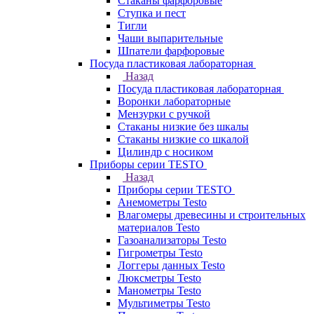
Стаканы фарфоровые
Ступка и пест
Тигли
Чаши выпарительные
Шпатели фарфоровые
Посуда пластиковая лабораторная
Назад
Посуда пластиковая лабораторная
Воронки лабораторные
Мензурки с ручкой
Стаканы низкие без шкалы
Стаканы низкие со шкалой
Цилиндр с носиком
Приборы серии TESTO
Назад
Приборы серии TESTO
Анемометры Testo
Влагомеры древесины и строительных
материалов Testo
Газоанализаторы Testo
Гигрометры Testo
Логгеры данных Testo
Люксметры Testo
Манометры Testo
Мультиметры Testo