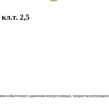
л.т. 2,5
ия избыточного давления неагрессивных, некристаллизующихся жи