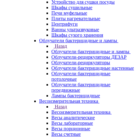
Устройство для сушки посуды
Шкафы сушильные
Печи муфельные
Плиты нагревательные
Центрифуги
Ванны ультразвуковые
Шкафы сухого хранения
Облучатели бактерицидные и лампы
Назад
Облучатели бактерицидные и лампы
Облучатели-рециркуляторы ДЕЗАР
Облучатели-рециркуляторы
Облучатели бактерицидные настенные
Облучатели бактерицидные
потолочные
Облучатели бактерицидные
передвижные
Лампы бактерицидные
Весоизмерительная техника
Назад
Весоизмерительная техника
Весы аналитические
Весы лабораторные
Весы порционные
Весы счетные