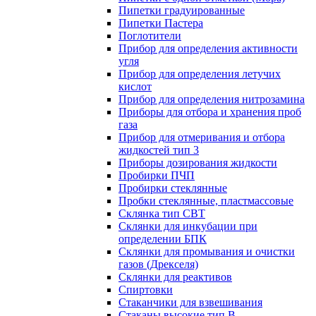
Пипетки градуированные
Пипетки Пастера
Поглотители
Прибор для определения активности
угля
Прибор для определения летучих
кислот
Прибор для определения нитрозамина
Приборы для отбора и хранения проб
газа
Прибор для отмеривания и отбора
жидкостей тип 3
Приборы дозирования жидкости
Пробирки ПЧП
Пробирки стеклянные
Пробки стеклянные, пластмассовые
Склянка тип СВТ
Склянки для инкубации при
определении БПК
Склянки для промывания и очистки
газов (Дрекселя)
Склянки для реактивов
Спиртовки
Стаканчики для взвешивания
Стаканы высокие тип В