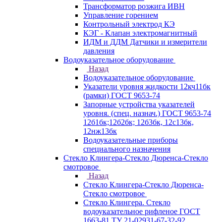
Трансформатор розжига ИВН
Управление горением
Контрольный электрод КЭ
КЭГ - Клапан электромагнитный
ИДМ и ДДМ Датчики и измерители
давления
Водоуказательное оборудование
Назад
Водоуказательное оборудование
Указатели уровня жидкости 12кч11бк
(рамки) ГОСТ 9653-74
Запорные устройства указателей
уровня. (спец. назнач.) ГОСТ 9653-74
12б1бк;12б2бк; 12б3бк, 12с13бк,
12нж13бк
Водоуказательные приборы
специального назначения
Стекло Клингера-Стекло Дюренса-Стекло
смотровое
Назад
Стекло Клингера-Стекло Дюренса-
Стекло смотровое
Стекло Клингера. Стекло
водоуказательное рифленое ГОСТ
1663-81 ТУ 21-02931-67-32-92