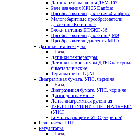
Датчик реле давления ДЕМ-107
Реле давления KPI 35 Danfoss
Преобразователи давления «Сапфир»
Малогабаритные преобразователи
давления «Кристалл»
Блоки питания БП/БКП-36
Преобразователи давления ДМЭ
Преобразователь давления МПЭ
Датчики температуры
Назад
Датчики температуры
Датчики температуры ДТКБ камерные
биметаллические
Термодатчики ТД-М
Диаграммная бумага, УПС, чернила
Назад
Диаграммная бумага, УПС, чернила
Диски диаграммные
Лента диаграммная рулонная
УЗЕЛ ПИШУЩИЙ СПЕЦИАЛЬНЫЙ
(УПС)
Комплектующие к УПС (чернила)
Реле потока РПИ
Регуляторы
Назад