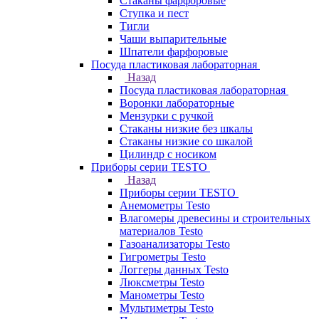
Стаканы фарфоровые
Ступка и пест
Тигли
Чаши выпарительные
Шпатели фарфоровые
Посуда пластиковая лабораторная
Назад
Посуда пластиковая лабораторная
Воронки лабораторные
Мензурки с ручкой
Стаканы низкие без шкалы
Стаканы низкие со шкалой
Цилиндр с носиком
Приборы серии TESTO
Назад
Приборы серии TESTO
Анемометры Testo
Влагомеры древесины и строительных
материалов Testo
Газоанализаторы Testo
Гигрометры Testo
Логгеры данных Testo
Люксметры Testo
Манометры Testo
Мультиметры Testo