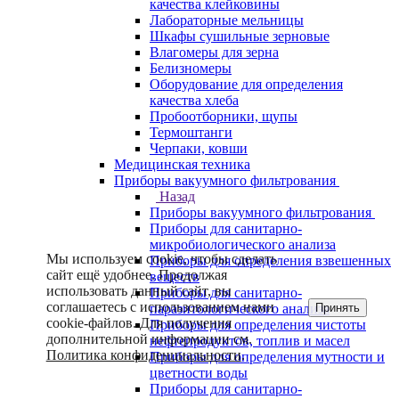
качества клейковины
Лабораторные мельницы
Шкафы сушильные зерновые
Влагомеры для зерна
Белизномеры
Оборудование для определения
качества хлеба
Пробоотборники, щупы
Термоштанги
Черпаки, ковши
Медицинская техника
Приборы вакуумного фильтрования
Назад
Приборы вакуумного фильтрования
Приборы для санитарно-
микробиологического анализа
Мы используем cookie, чтобы сделать
Приборы для определения взвешенных
сайт ещё удобнее. Продолжая
веществ
использовать данный сайт, вы
Приборы для санитарно-
соглашаетесь с использованием нами
Принять
паразитологического анализа
cookie-файлов. Для получения
Приборы для определения чистоты
дополнительной информации см.
нефтепродуктов, топлив и масел
Политика конфиденциальности
.
Приборы для определения мутности и
цветности воды
Приборы для санитарно-