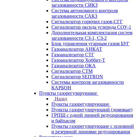
загазованности СИКЗ
Система автономного контроля
загазованности САКЗ
Сигнализатор горючих газов-СГГ
Сигнализатор оксида углерода СОУ-1
Дополнительная комплектация систем
загазованности СЗ-1, СЗ-2
Блок управления угарным газом БУГ
Газоанализатор АНКАТ
Газоанализатор СТГ
Газоанализатор Хоббит-Т
Газоанализатор ОКА
Сигнализатор СТМ
Сигнализатор SEITRON
Системы контроля загазованности
КАРБОН
Пункты газорегулирующие
Назад
Пункты газорегулирующие
Пункты газорегулирующий (домовые)
ГРПШ с одной линией редуцирования
и байпасом
Пункты газорегулирующие с основной
и резервной линиями редуцирования