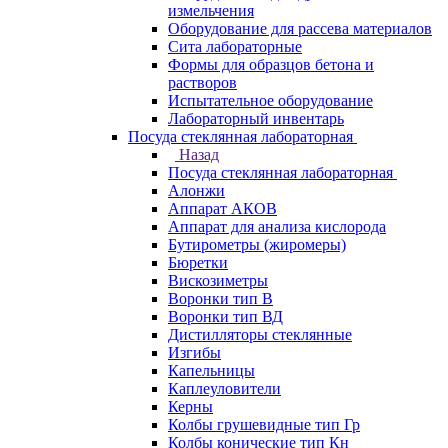
измельчения
Оборудование для рассева материалов
Сита лабораторные
Формы для образцов бетона и
растворов
Испытательное оборудование
Лабораторный инвентарь
Посуда стеклянная лабораторная
Назад
Посуда стеклянная лабораторная
Алонжи
Аппарат АКОВ
Аппарат для анализа кислорода
Бутирометры (жиромеры)
Бюретки
Вискозиметры
Воронки тип В
Воронки тип ВД
Дистилляторы стеклянные
Изгибы
Капельницы
Каплеуловители
Керны
Колбы грушевидные тип Гр
Колбы конические тип Кн