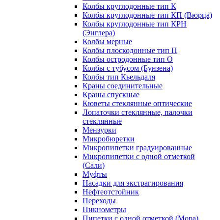
Колбы круглодонные тип К
Колбы круглодонные тип КП (Вюрца)
Колбы круглодонные тип КРН
(Энглера)
Колбы мерные
Колбы плоскодонные тип П
Колбы остродонные тип О
Колбы с тубусом (Бунзена)
Колбы тип Кьельдаля
Краны соединительные
Краны спускные
Кюветы стеклянные оптические
Лопаточки стеклянные, палочки
стеклянные
Мензурки
Микробюретки
Микропипетки градуированные
Микропипетки с одной отметкой
(Сали)
Муфты
Насадки для экстрагирования
Нефтеотстойник
Переходы
Пикнометры
Пипетки с одной отметкой (Мора)