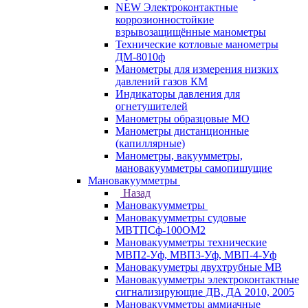
NEW Электроконтактные
коррозионностойкие
взрывозащищённые манометры
Технические котловые манометры
ДМ-8010ф
Манометры для измерения низких
давлений газов КМ
Индикаторы давления для
огнетушителей
Манометры образцовые МО
Манометры дистанционные
(капиллярные)
Манометры, вакуумметры,
мановакуумметры самопишущие
Мановакуумметры
Назад
Мановакуумметры
Мановакуумметры судовые
МВТПСф-100ОМ2
Мановакуумметры технические
МВП2-Уф, МВП3-Уф, МВП-4-Уф
Мановакууметры двухтрубные МВ
Мановакуумметры электроконтактные
сигнализирующие ДВ, ДА 2010, 2005
Мановакуумметры аммиачные