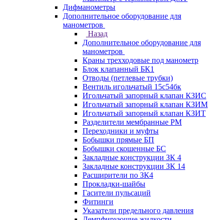
Дифманометры
Дополнительное оборудование для
манометров
Назад
Дополнительное оборудование для
манометров
Краны трехходовые под манометр
Блок клапанный БК1
Отводы (петлевые трубки)
Вентиль игольчатый 15с54бк
Игольчатый запорный клапан КЗИС
Игольчатый запорный клапан КЗИМ
Игольчатый запорный клапан КЗИТ
Разделители мембранные РМ
Переходники и муфты
Бобышки прямые БП
Бобышки скошенные БС
Закладные конструкции ЗК 4
Закладные конструкции ЗК 14
Расширители по ЗК4
Прокладки-шайбы
Гасители пульсаций
Фитинги
Указатели предельного давления
Демпфирующие жидкости