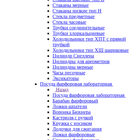
Стаканы мерные
Стаканы низкие тип Н
Стекла предметные
Стекла часовые
Трубки соединительные
Трубки хлоркальциевые
Холодильники тип ХПТ с прямой
трубкой
Холодильники тип ХШ шариковые
Цилиндр Снеллена
Цилиндры для ареометров
Цилиндры мерные
Часы песочные
Эксикаторы
Посуда фарфоровая лабораторная
Назад
Посуда фарфоровая лабораторная
Барабан фарфоровый
Ложки-шпатели
Воронка Бюхнера
Кастрюля с ручкой
Кружка с носиком
Лодочки для сжигания
Ложки фарфоровые