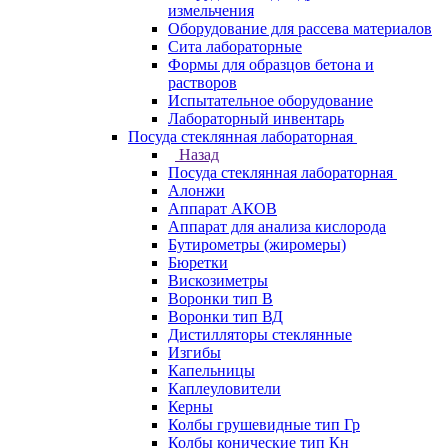
измельчения
Оборудование для рассева материалов
Сита лабораторные
Формы для образцов бетона и
растворов
Испытательное оборудование
Лабораторный инвентарь
Посуда стеклянная лабораторная
Назад
Посуда стеклянная лабораторная
Алонжи
Аппарат АКОВ
Аппарат для анализа кислорода
Бутирометры (жиромеры)
Бюретки
Вискозиметры
Воронки тип В
Воронки тип ВД
Дистилляторы стеклянные
Изгибы
Капельницы
Каплеуловители
Керны
Колбы грушевидные тип Гр
Колбы конические тип Кн