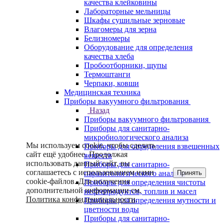
качества клейковины
Лабораторные мельницы
Шкафы сушильные зерновые
Влагомеры для зерна
Белизномеры
Оборудование для определения
качества хлеба
Пробоотборники, щупы
Термоштанги
Черпаки, ковши
Медицинская техника
Приборы вакуумного фильтрования
Назад
Приборы вакуумного фильтрования
Приборы для санитарно-
микробиологического анализа
Мы используем cookie, чтобы сделать
Приборы для определения взвешенных
сайт ещё удобнее. Продолжая
веществ
использовать данный сайт, вы
Приборы для санитарно-
соглашаетесь с использованием нами
Принять
паразитологического анализа
cookie-файлов. Для получения
Приборы для определения чистоты
дополнительной информации см.
нефтепродуктов, топлив и масел
Политика конфиденциальности
.
Приборы для определения мутности и
цветности воды
Приборы для санитарно-