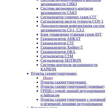
загазованности СИКЗ
Система автономного контроля
загазованности САКЗ
Сигнализатор горючих газов-СГГ
Сигнализатор оксида углерода СОУ-1
Дополнительная комплектация систем
загазованности СЗ-1, СЗ-2
Блок управления угарным газом БУГ
Газоанализатор АНКАТ
Газоанализатор СТГ
Газоанализатор Хоббит-Т
Газоанализатор ОКА
Сигнализатор СТМ
Сигнализатор SEITRON
Системы контроля загазованности
КАРБОН
Пункты газорегулирующие
Назад
Пункты газорегулирующие
Пункты газорегулирующий (домовые)
ГРПШ с одной линией редуцирования
и байпасом
Пункты газорегулирующие с основной
и резервной линиями редуцирования