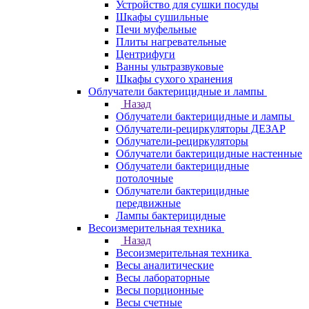
Устройство для сушки посуды
Шкафы сушильные
Печи муфельные
Плиты нагревательные
Центрифуги
Ванны ультразвуковые
Шкафы сухого хранения
Облучатели бактерицидные и лампы
Назад
Облучатели бактерицидные и лампы
Облучатели-рециркуляторы ДЕЗАР
Облучатели-рециркуляторы
Облучатели бактерицидные настенные
Облучатели бактерицидные
потолочные
Облучатели бактерицидные
передвижные
Лампы бактерицидные
Весоизмерительная техника
Назад
Весоизмерительная техника
Весы аналитические
Весы лабораторные
Весы порционные
Весы счетные