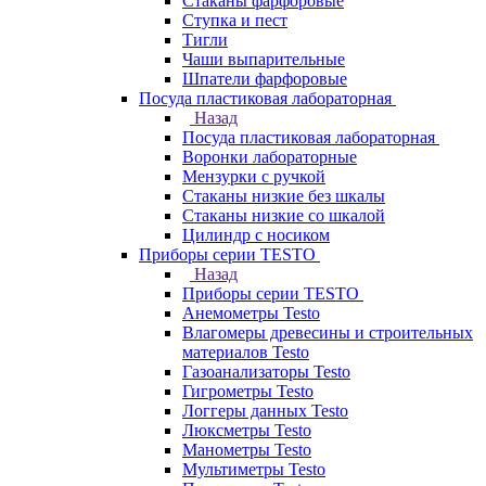
Стаканы фарфоровые
Ступка и пест
Тигли
Чаши выпарительные
Шпатели фарфоровые
Посуда пластиковая лабораторная
Назад
Посуда пластиковая лабораторная
Воронки лабораторные
Мензурки с ручкой
Стаканы низкие без шкалы
Стаканы низкие со шкалой
Цилиндр с носиком
Приборы серии TESTO
Назад
Приборы серии TESTO
Анемометры Testo
Влагомеры древесины и строительных
материалов Testo
Газоанализаторы Testo
Гигрометры Testo
Логгеры данных Testo
Люксметры Testo
Манометры Testo
Мультиметры Testo