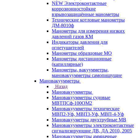
NEW Электроконтактные
коррозионностойкие
взрывозащищённые манометры
Технические котловые манометры
ДМ-8010ф
Манометры для измерения низких
давлений газов КМ
Индикаторы давления для
огнетушителей
Манометры образцовые МО
Манометры дистанционные
(капиллярные)
Манометры, вакуумметры,
мановакуумметры самопишущие
Мановакуумметры
Назад
Мановакуумметры
Мановакуумметры судовые
МВТПСф-100ОМ2
Мановакуумметры технические
МВП2-Уф, МВП3-Уф, МВП-4-Уф
Мановакууметры двухтрубные МВ
Мановакуумметры электроконтактные
сигнализирующие ДВ, ДА 2010, 2005
Мановакуумметры аммиачные