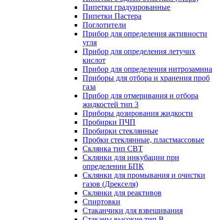
Пипетки градуированные
Пипетки Пастера
Поглотители
Прибор для определения активности
угля
Прибор для определения летучих
кислот
Прибор для определения нитрозамина
Приборы для отбора и хранения проб
газа
Прибор для отмеривания и отбора
жидкостей тип 3
Приборы дозирования жидкости
Пробирки ПЧП
Пробирки стеклянные
Пробки стеклянные, пластмассовые
Склянка тип СВТ
Склянки для инкубации при
определении БПК
Склянки для промывания и очистки
газов (Дрекселя)
Склянки для реактивов
Спиртовки
Стаканчики для взвешивания
Стаканы высокие тип В