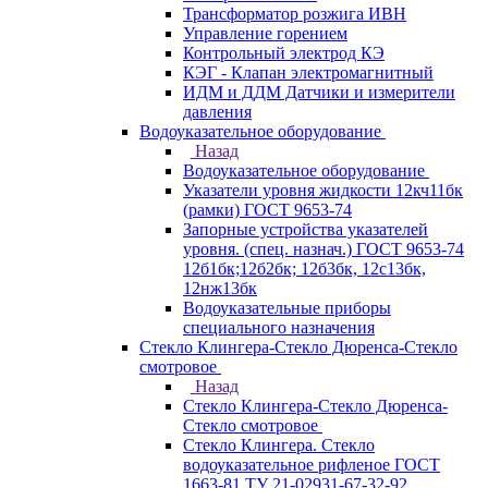
Трансформатор розжига ИВН
Управление горением
Контрольный электрод КЭ
КЭГ - Клапан электромагнитный
ИДМ и ДДМ Датчики и измерители
давления
Водоуказательное оборудование
Назад
Водоуказательное оборудование
Указатели уровня жидкости 12кч11бк
(рамки) ГОСТ 9653-74
Запорные устройства указателей
уровня. (спец. назнач.) ГОСТ 9653-74
12б1бк;12б2бк; 12б3бк, 12с13бк,
12нж13бк
Водоуказательные приборы
специального назначения
Стекло Клингера-Стекло Дюренса-Стекло
смотровое
Назад
Стекло Клингера-Стекло Дюренса-
Стекло смотровое
Стекло Клингера. Стекло
водоуказательное рифленое ГОСТ
1663-81 ТУ 21-02931-67-32-92