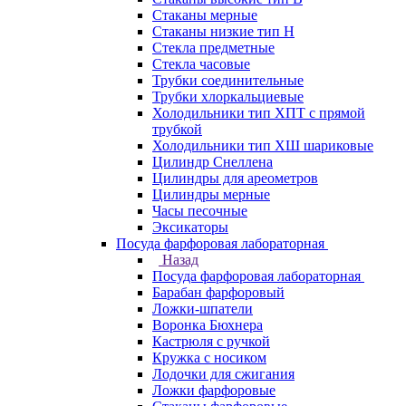
Стаканы мерные
Стаканы низкие тип Н
Стекла предметные
Стекла часовые
Трубки соединительные
Трубки хлоркальциевые
Холодильники тип ХПТ с прямой
трубкой
Холодильники тип ХШ шариковые
Цилиндр Снеллена
Цилиндры для ареометров
Цилиндры мерные
Часы песочные
Эксикаторы
Посуда фарфоровая лабораторная
Назад
Посуда фарфоровая лабораторная
Барабан фарфоровый
Ложки-шпатели
Воронка Бюхнера
Кастрюля с ручкой
Кружка с носиком
Лодочки для сжигания
Ложки фарфоровые