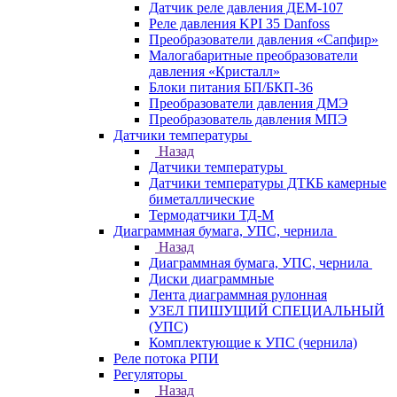
Датчик реле давления ДЕМ-107
Реле давления KPI 35 Danfoss
Преобразователи давления «Сапфир»
Малогабаритные преобразователи
давления «Кристалл»
Блоки питания БП/БКП-36
Преобразователи давления ДМЭ
Преобразователь давления МПЭ
Датчики температуры
Назад
Датчики температуры
Датчики температуры ДТКБ камерные
биметаллические
Термодатчики ТД-М
Диаграммная бумага, УПС, чернила
Назад
Диаграммная бумага, УПС, чернила
Диски диаграммные
Лента диаграммная рулонная
УЗЕЛ ПИШУЩИЙ СПЕЦИАЛЬНЫЙ
(УПС)
Комплектующие к УПС (чернила)
Реле потока РПИ
Регуляторы
Назад