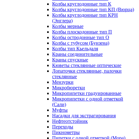
Колбы круглодонные тип К
Колбы круглодонные тип КП (Вюрца)
Колбы круглодонные тип КРН
(Энглера)
Колбы мерные
Колбы плоскодонные тип П
Колбы остродонные тип О
Колбы с тубусом (Бунзена)
Колбы тип Кьельдаля
Краны соединительные
Краны спускные
Кюветы стеклянные оптические
Лопаточки стеклянные, палочки
стеклянные
Мензурки
Микробюретки
Микропипетки градуированные
Микропипетки с одной отметкой
(Сали)
Муфты
Насадки для экстрагирования
Нефтеотстойник
Переходы
Пикнометры
Пипетки с одной отметкой (Мора)