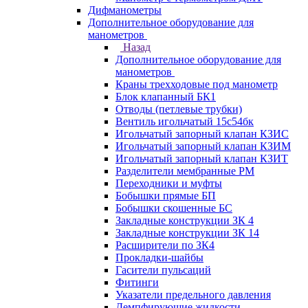
Дифманометры
Дополнительное оборудование для
манометров
Назад
Дополнительное оборудование для
манометров
Краны трехходовые под манометр
Блок клапанный БК1
Отводы (петлевые трубки)
Вентиль игольчатый 15с54бк
Игольчатый запорный клапан КЗИС
Игольчатый запорный клапан КЗИМ
Игольчатый запорный клапан КЗИТ
Разделители мембранные РМ
Переходники и муфты
Бобышки прямые БП
Бобышки скошенные БС
Закладные конструкции ЗК 4
Закладные конструкции ЗК 14
Расширители по ЗК4
Прокладки-шайбы
Гасители пульсаций
Фитинги
Указатели предельного давления
Демпфирующие жидкости