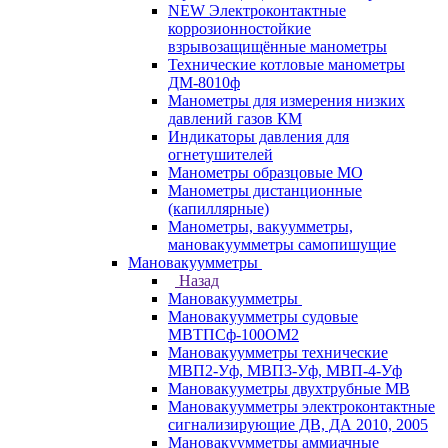
NEW Электроконтактные
коррозионностойкие
взрывозащищённые манометры
Технические котловые манометры
ДМ-8010ф
Манометры для измерения низких
давлений газов КМ
Индикаторы давления для
огнетушителей
Манометры образцовые МО
Манометры дистанционные
(капиллярные)
Манометры, вакуумметры,
мановакуумметры самопишущие
Мановакуумметры
Назад
Мановакуумметры
Мановакуумметры судовые
МВТПСф-100ОМ2
Мановакуумметры технические
МВП2-Уф, МВП3-Уф, МВП-4-Уф
Мановакууметры двухтрубные МВ
Мановакуумметры электроконтактные
сигнализирующие ДВ, ДА 2010, 2005
Мановакуумметры аммиачные