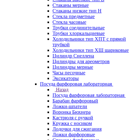
Стаканы мерные
Стаканы низкие тип Н
Стекла предметные
Стекла часовые
Трубки соединительные
Трубки хлоркальциевые
Холодильники тип ХПТ с прямой
трубкой
Холодильники тип ХШ шариковые
Цилиндр Снеллена
Цилиндры для ареометров
Цилиндры мерные
Часы песочные
Эксикаторы
Посуда фарфоровая лабораторная
Назад
Посуда фарфоровая лабораторная
Барабан фарфоровый
Ложки-шпатели
Воронка Бюхнера
Кастрюля с ручкой
Кружка с носиком
Лодочки для сжигания
Ложки фарфоровые