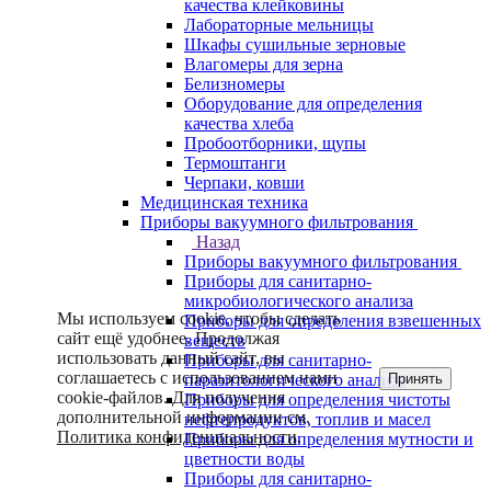
качества клейковины
Лабораторные мельницы
Шкафы сушильные зерновые
Влагомеры для зерна
Белизномеры
Оборудование для определения
качества хлеба
Пробоотборники, щупы
Термоштанги
Черпаки, ковши
Медицинская техника
Приборы вакуумного фильтрования
Назад
Приборы вакуумного фильтрования
Приборы для санитарно-
микробиологического анализа
Мы используем cookie, чтобы сделать
Приборы для определения взвешенных
сайт ещё удобнее. Продолжая
веществ
использовать данный сайт, вы
Приборы для санитарно-
соглашаетесь с использованием нами
Принять
паразитологического анализа
cookie-файлов. Для получения
Приборы для определения чистоты
дополнительной информации см.
нефтепродуктов, топлив и масел
Политика конфиденциальности
.
Приборы для определения мутности и
цветности воды
Приборы для санитарно-