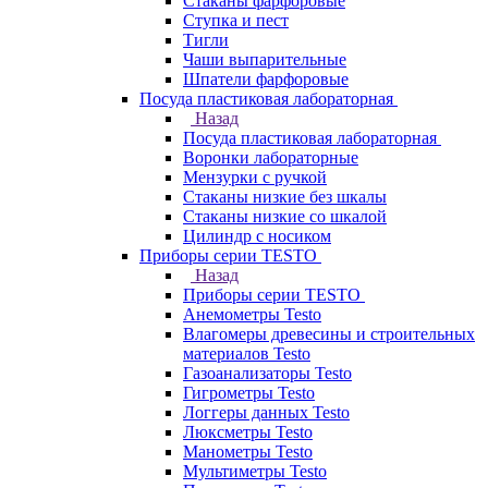
Стаканы фарфоровые
Ступка и пест
Тигли
Чаши выпарительные
Шпатели фарфоровые
Посуда пластиковая лабораторная
Назад
Посуда пластиковая лабораторная
Воронки лабораторные
Мензурки с ручкой
Стаканы низкие без шкалы
Стаканы низкие со шкалой
Цилиндр с носиком
Приборы серии TESTO
Назад
Приборы серии TESTO
Анемометры Testo
Влагомеры древесины и строительных
материалов Testo
Газоанализаторы Testo
Гигрометры Testo
Логгеры данных Testo
Люксметры Testo
Манометры Testo
Мультиметры Testo