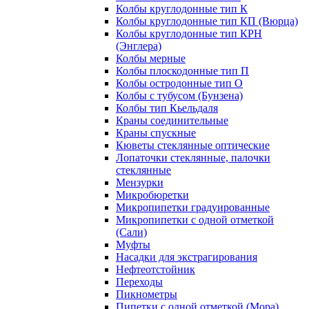
Колбы круглодонные тип К
Колбы круглодонные тип КП (Вюрца)
Колбы круглодонные тип КРН
(Энглера)
Колбы мерные
Колбы плоскодонные тип П
Колбы остродонные тип О
Колбы с тубусом (Бунзена)
Колбы тип Кьельдаля
Краны соединительные
Краны спускные
Кюветы стеклянные оптические
Лопаточки стеклянные, палочки
стеклянные
Мензурки
Микробюретки
Микропипетки градуированные
Микропипетки с одной отметкой
(Сали)
Муфты
Насадки для экстрагирования
Нефтеотстойник
Переходы
Пикнометры
Пипетки с одной отметкой (Мора)