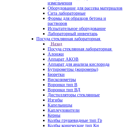
измельчения
Оборудование для рассева материалов
Сита лабораторные
Формы для образцов бетона и
растворов
Испытательное оборудование
Лабораторный инвентарь
Посуда стеклянная лабораторная
Назад
Посуда стеклянная лабораторная
Алонжи
Аппарат АКОВ
Аппарат для анализа кислорода
Бутирометры (жиромеры)
Бюретки
Вискозиметры
Воронки тип В
Воронки тип ВД
Дистилляторы стеклянные
Изгибы
Капельницы
Каплеуловители
Керны
Колбы грушевидные тип Гр
Колбы конические тип Кн