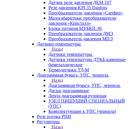
Датчик реле давления ДЕМ-107
Реле давления KPI 35 Danfoss
Преобразователи давления «Сапфир»
Малогабаритные преобразователи
давления «Кристалл»
Блоки питания БП/БКП-36
Преобразователи давления ДМЭ
Преобразователь давления МПЭ
Датчики температуры
Назад
Датчики температуры
Датчики температуры ДТКБ камерные
биметаллические
Термодатчики ТД-М
Диаграммная бумага, УПС, чернила
Назад
Диаграммная бумага, УПС, чернила
Диски диаграммные
Лента диаграммная рулонная
УЗЕЛ ПИШУЩИЙ СПЕЦИАЛЬНЫЙ
(УПС)
Комплектующие к УПС (чернила)
Реле потока РПИ
Регуляторы
Назад