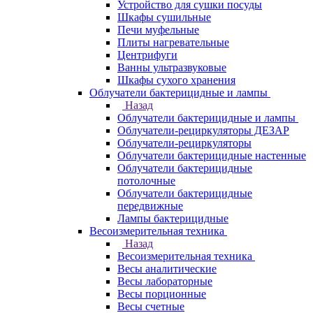
Устройство для сушки посуды
Шкафы сушильные
Печи муфельные
Плиты нагревательные
Центрифуги
Ванны ультразвуковые
Шкафы сухого хранения
Облучатели бактерицидные и лампы
Назад
Облучатели бактерицидные и лампы
Облучатели-рециркуляторы ДЕЗАР
Облучатели-рециркуляторы
Облучатели бактерицидные настенные
Облучатели бактерицидные
потолочные
Облучатели бактерицидные
передвижные
Лампы бактерицидные
Весоизмерительная техника
Назад
Весоизмерительная техника
Весы аналитические
Весы лабораторные
Весы порционные
Весы счетные