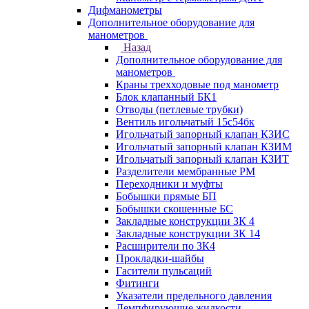
Дифманометры
Дополнительное оборудование для
манометров
Назад
Дополнительное оборудование для
манометров
Краны трехходовые под манометр
Блок клапанный БК1
Отводы (петлевые трубки)
Вентиль игольчатый 15с54бк
Игольчатый запорный клапан КЗИС
Игольчатый запорный клапан КЗИМ
Игольчатый запорный клапан КЗИТ
Разделители мембранные РМ
Переходники и муфты
Бобышки прямые БП
Бобышки скошенные БС
Закладные конструкции ЗК 4
Закладные конструкции ЗК 14
Расширители по ЗК4
Прокладки-шайбы
Гасители пульсаций
Фитинги
Указатели предельного давления
Демпфирующие жидкости