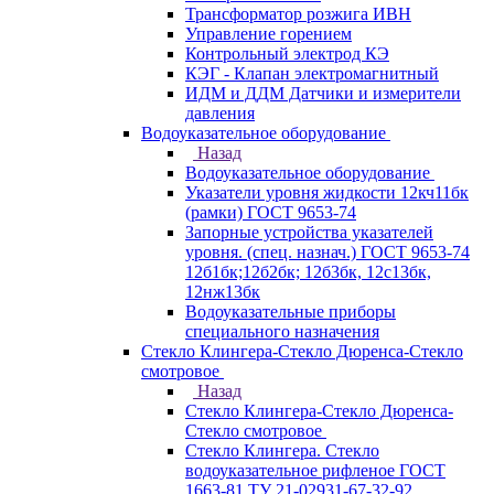
Трансформатор розжига ИВН
Управление горением
Контрольный электрод КЭ
КЭГ - Клапан электромагнитный
ИДМ и ДДМ Датчики и измерители
давления
Водоуказательное оборудование
Назад
Водоуказательное оборудование
Указатели уровня жидкости 12кч11бк
(рамки) ГОСТ 9653-74
Запорные устройства указателей
уровня. (спец. назнач.) ГОСТ 9653-74
12б1бк;12б2бк; 12б3бк, 12с13бк,
12нж13бк
Водоуказательные приборы
специального назначения
Стекло Клингера-Стекло Дюренса-Стекло
смотровое
Назад
Стекло Клингера-Стекло Дюренса-
Стекло смотровое
Стекло Клингера. Стекло
водоуказательное рифленое ГОСТ
1663-81 ТУ 21-02931-67-32-92