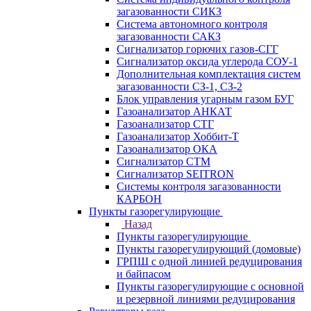
загазованности СИКЗ
Система автономного контроля
загазованности САКЗ
Сигнализатор горючих газов-СГГ
Сигнализатор оксида углерода СОУ-1
Дополнительная комплектация систем
загазованности СЗ-1, СЗ-2
Блок управления угарным газом БУГ
Газоанализатор АНКАТ
Газоанализатор СТГ
Газоанализатор Хоббит-Т
Газоанализатор ОКА
Сигнализатор СТМ
Сигнализатор SEITRON
Системы контроля загазованности
КАРБОН
Пункты газорегулирующие
Назад
Пункты газорегулирующие
Пункты газорегулирующий (домовые)
ГРПШ с одной линией редуцирования
и байпасом
Пункты газорегулирующие с основной
и резервной линиями редуцирования