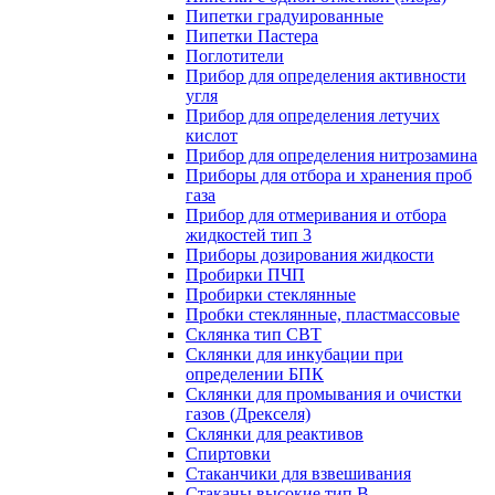
Пипетки градуированные
Пипетки Пастера
Поглотители
Прибор для определения активности
угля
Прибор для определения летучих
кислот
Прибор для определения нитрозамина
Приборы для отбора и хранения проб
газа
Прибор для отмеривания и отбора
жидкостей тип 3
Приборы дозирования жидкости
Пробирки ПЧП
Пробирки стеклянные
Пробки стеклянные, пластмассовые
Склянка тип СВТ
Склянки для инкубации при
определении БПК
Склянки для промывания и очистки
газов (Дрекселя)
Склянки для реактивов
Спиртовки
Стаканчики для взвешивания
Стаканы высокие тип В