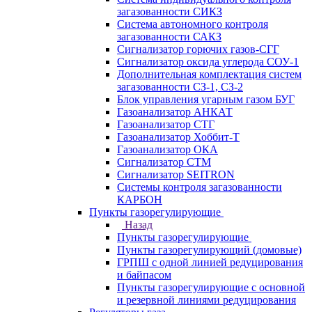
загазованности СИКЗ
Система автономного контроля
загазованности САКЗ
Сигнализатор горючих газов-СГГ
Сигнализатор оксида углерода СОУ-1
Дополнительная комплектация систем
загазованности СЗ-1, СЗ-2
Блок управления угарным газом БУГ
Газоанализатор АНКАТ
Газоанализатор СТГ
Газоанализатор Хоббит-Т
Газоанализатор ОКА
Сигнализатор СТМ
Сигнализатор SEITRON
Системы контроля загазованности
КАРБОН
Пункты газорегулирующие
Назад
Пункты газорегулирующие
Пункты газорегулирующий (домовые)
ГРПШ с одной линией редуцирования
и байпасом
Пункты газорегулирующие с основной
и резервной линиями редуцирования