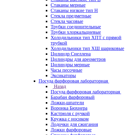
Стаканы мерные
Стаканы низкие тип Н
Стекла предметные
Стекла часовые
Трубки соединительные
Трубки хлоркальциевые
Холодильники тип ХПТ с прямой
трубкой
Холодильники тип ХШ шариковые
Цилиндр Снеллена
Цилиндры для ареометров
Цилиндры мерные
Часы песочные
Эксикаторы
Посуда фарфоровая лабораторная
Назад
Посуда фарфоровая лабораторная
Барабан фарфоровый
Ложки-шпатели
Воронка Бюхнера
Кастрюля с ручкой
Кружка с носиком
Лодочки для сжигания
Ложки фарфоровые