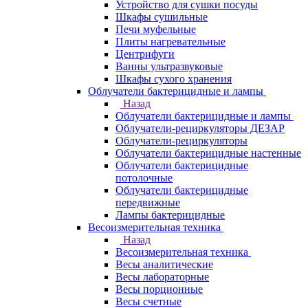
Устройство для сушки посуды
Шкафы сушильные
Печи муфельные
Плиты нагревательные
Центрифуги
Ванны ультразвуковые
Шкафы сухого хранения
Облучатели бактерицидные и лампы
Назад
Облучатели бактерицидные и лампы
Облучатели-рециркуляторы ДЕЗАР
Облучатели-рециркуляторы
Облучатели бактерицидные настенные
Облучатели бактерицидные
потолочные
Облучатели бактерицидные
передвижные
Лампы бактерицидные
Весоизмерительная техника
Назад
Весоизмерительная техника
Весы аналитические
Весы лабораторные
Весы порционные
Весы счетные