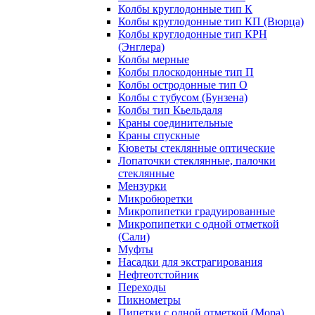
Колбы круглодонные тип К
Колбы круглодонные тип КП (Вюрца)
Колбы круглодонные тип КРН
(Энглера)
Колбы мерные
Колбы плоскодонные тип П
Колбы остродонные тип О
Колбы с тубусом (Бунзена)
Колбы тип Кьельдаля
Краны соединительные
Краны спускные
Кюветы стеклянные оптические
Лопаточки стеклянные, палочки
стеклянные
Мензурки
Микробюретки
Микропипетки градуированные
Микропипетки с одной отметкой
(Сали)
Муфты
Насадки для экстрагирования
Нефтеотстойник
Переходы
Пикнометры
Пипетки с одной отметкой (Мора)