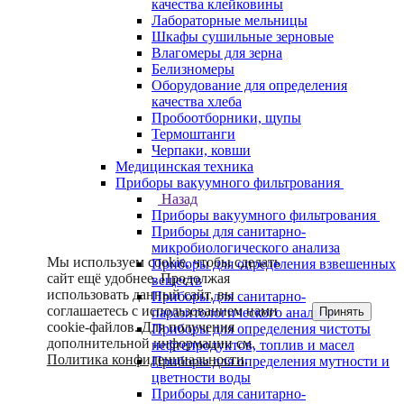
качества клейковины
Лабораторные мельницы
Шкафы сушильные зерновые
Влагомеры для зерна
Белизномеры
Оборудование для определения
качества хлеба
Пробоотборники, щупы
Термоштанги
Черпаки, ковши
Медицинская техника
Приборы вакуумного фильтрования
Назад
Приборы вакуумного фильтрования
Приборы для санитарно-
микробиологического анализа
Мы используем cookie, чтобы сделать
Приборы для определения взвешенных
сайт ещё удобнее. Продолжая
веществ
использовать данный сайт, вы
Приборы для санитарно-
соглашаетесь с использованием нами
Принять
паразитологического анализа
cookie-файлов. Для получения
Приборы для определения чистоты
дополнительной информации см.
нефтепродуктов, топлив и масел
Политика конфиденциальности
.
Приборы для определения мутности и
цветности воды
Приборы для санитарно-