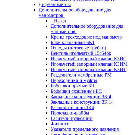
Дифманометры
Дополнительное оборудование для
манометров
Назад
Дополнительное оборудование для
манометров
Краны трехходовые под манометр
Блок клапанный БК1
Отводы (петлевые трубки)
Вентиль игольчатый 15с54бк
Игольчатый запорный клапан КЗИС
Игольчатый запорный клапан КЗИМ
Игольчатый запорный клапан КЗИТ
Разделители мембранные РМ
Переходники и муфты
Бобышки прямые БП
Бобышки скошенные БС
Закладные конструкции ЗК 4
Закладные конструкции ЗК 14
Расширители по ЗК4
Прокладки-шайбы
Гасители пульсаций
Фитинги
Указатели предельного давления
Демпфирующие жидкости