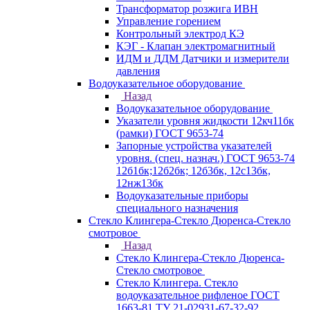
Трансформатор розжига ИВН
Управление горением
Контрольный электрод КЭ
КЭГ - Клапан электромагнитный
ИДМ и ДДМ Датчики и измерители
давления
Водоуказательное оборудование
Назад
Водоуказательное оборудование
Указатели уровня жидкости 12кч11бк
(рамки) ГОСТ 9653-74
Запорные устройства указателей
уровня. (спец. назнач.) ГОСТ 9653-74
12б1бк;12б2бк; 12б3бк, 12с13бк,
12нж13бк
Водоуказательные приборы
специального назначения
Стекло Клингера-Стекло Дюренса-Стекло
смотровое
Назад
Стекло Клингера-Стекло Дюренса-
Стекло смотровое
Стекло Клингера. Стекло
водоуказательное рифленое ГОСТ
1663-81 ТУ 21-02931-67-32-92