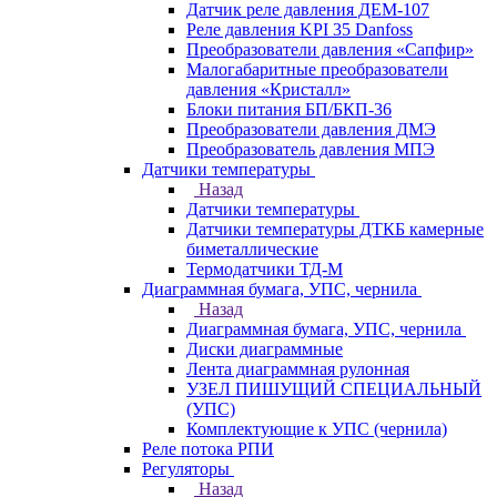
Датчик реле давления ДЕМ-107
Реле давления KPI 35 Danfoss
Преобразователи давления «Сапфир»
Малогабаритные преобразователи
давления «Кристалл»
Блоки питания БП/БКП-36
Преобразователи давления ДМЭ
Преобразователь давления МПЭ
Датчики температуры
Назад
Датчики температуры
Датчики температуры ДТКБ камерные
биметаллические
Термодатчики ТД-М
Диаграммная бумага, УПС, чернила
Назад
Диаграммная бумага, УПС, чернила
Диски диаграммные
Лента диаграммная рулонная
УЗЕЛ ПИШУЩИЙ СПЕЦИАЛЬНЫЙ
(УПС)
Комплектующие к УПС (чернила)
Реле потока РПИ
Регуляторы
Назад