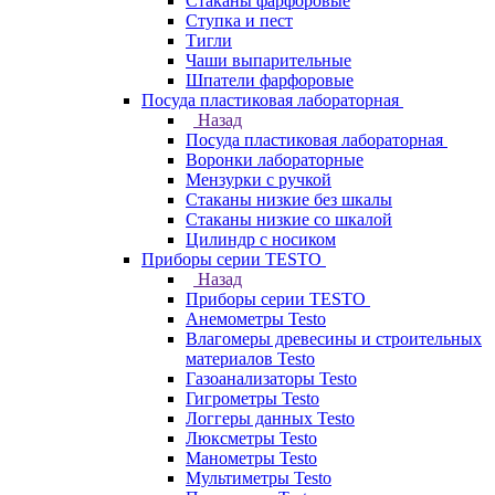
Стаканы фарфоровые
Ступка и пест
Тигли
Чаши выпарительные
Шпатели фарфоровые
Посуда пластиковая лабораторная
Назад
Посуда пластиковая лабораторная
Воронки лабораторные
Мензурки с ручкой
Стаканы низкие без шкалы
Стаканы низкие со шкалой
Цилиндр с носиком
Приборы серии TESTO
Назад
Приборы серии TESTO
Анемометры Testo
Влагомеры древесины и строительных
материалов Testo
Газоанализаторы Testo
Гигрометры Testo
Логгеры данных Testo
Люксметры Testo
Манометры Testo
Мультиметры Testo