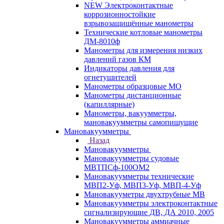
NEW Электроконтактные
коррозионностойкие
взрывозащищённые манометры
Технические котловые манометры
ДМ-8010ф
Манометры для измерения низких
давлений газов КМ
Индикаторы давления для
огнетушителей
Манометры образцовые МО
Манометры дистанционные
(капиллярные)
Манометры, вакуумметры,
мановакуумметры самопишущие
Мановакуумметры
Назад
Мановакуумметры
Мановакуумметры судовые
МВТПСф-100ОМ2
Мановакуумметры технические
МВП2-Уф, МВП3-Уф, МВП-4-Уф
Мановакууметры двухтрубные МВ
Мановакуумметры электроконтактные
сигнализирующие ДВ, ДА 2010, 2005
Мановакуумметры аммиачные