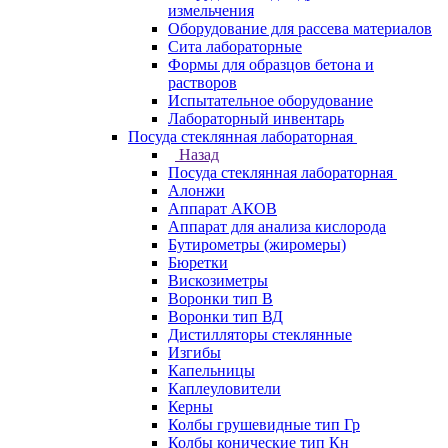
измельчения
Оборудование для рассева материалов
Сита лабораторные
Формы для образцов бетона и
растворов
Испытательное оборудование
Лабораторный инвентарь
Посуда стеклянная лабораторная
Назад
Посуда стеклянная лабораторная
Алонжи
Аппарат АКОВ
Аппарат для анализа кислорода
Бутирометры (жиромеры)
Бюретки
Вискозиметры
Воронки тип В
Воронки тип ВД
Дистилляторы стеклянные
Изгибы
Капельницы
Каплеуловители
Керны
Колбы грушевидные тип Гр
Колбы конические тип Кн