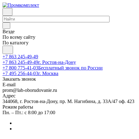
Везде
По всему сайту
По каталогу
+7 863 245-49-49
+7 863 245-49-49
г. Ростов-на-Дону
+7 800 775-41-03
Бесплатный звонок по России
+7 495 256-44-03
г. Москва
Заказать звонок
E-mail
prom@lab-oborudovanie.ru
Адрес
344068, г. Ростов-на-Дону, пр. М. Нагибина, д. 33А/47 оф. 423
Режим работы
Пн. – Пт.: с 8:00 до 17:00