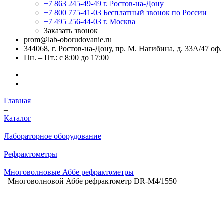
+7 863 245-49-49
г. Ростов-на-Дону
+7 800 775-41-03
Бесплатный звонок по России
+7 495 256-44-03
г. Москва
Заказать звонок
prom@lab-oborudovanie.ru
344068, г. Ростов-на-Дону, пр. М. Нагибина, д. 33А/47 оф.
Пн. – Пт.: с 8:00 до 17:00
Главная
–
Каталог
–
Лабораторное оборудование
–
Рефрактометры
–
Многоволновые Аббе рефрактометры
–
Многоволновой Аббе рефрактометр DR-M4/1550