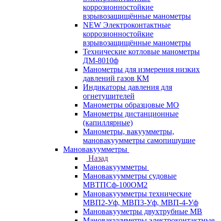
коррозионностойкие
взрывозащищённые манометры
NEW Электроконтактные
коррозионностойкие
взрывозащищённые манометры
Технические котловые манометры
ДМ-8010ф
Манометры для измерения низких
давлений газов КМ
Индикаторы давления для
огнетушителей
Манометры образцовые МО
Манометры дистанционные
(капиллярные)
Манометры, вакуумметры,
мановакуумметры самопишущие
Мановакуумметры
Назад
Мановакуумметры
Мановакуумметры судовые
МВТПСф-100ОМ2
Мановакуумметры технические
МВП2-Уф, МВП3-Уф, МВП-4-Уф
Мановакууметры двухтрубные МВ
Мановакуумметры электроконтактные