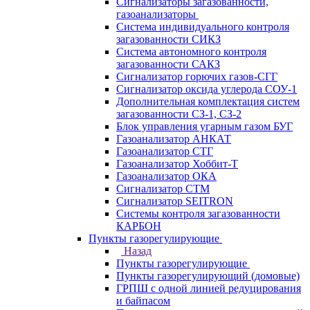
Сигнализаторы загазованности,
газоанализаторы
Система индивидуального контроля
загазованности СИКЗ
Система автономного контроля
загазованности САКЗ
Сигнализатор горючих газов-СГГ
Сигнализатор оксида углерода СОУ-1
Дополнительная комплектация систем
загазованности СЗ-1, СЗ-2
Блок управления угарным газом БУГ
Газоанализатор АНКАТ
Газоанализатор СТГ
Газоанализатор Хоббит-Т
Газоанализатор ОКА
Сигнализатор СТМ
Сигнализатор SEITRON
Системы контроля загазованности
КАРБОН
Пункты газорегулирующие
Назад
Пункты газорегулирующие
Пункты газорегулирующий (домовые)
ГРПШ с одной линией редуцирования
и байпасом