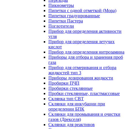
Переходы
Пикнометры
Пипетки с одной отметкой (Мора)
Пипетки градуированные
Пипетки Пастера
Поглотители
Прибор для определения активности
угля
Прибор для определения летучих
кислот
Прибор для определения нитрозамина
Приборы для отбора и хранения проб
газа
Прибор для отмеривания и отбора
жидкостей тип 3
Приборы дозирования жидкости
Пробирки ПЧП
Пробирки стеклянные
Пробки стеклянные, пластмассовые
Склянка тип СВТ
Склянки для инкубации при
определении БПК
Склянки для промывания и очистки
газов (Дрекселя)
Склянки для реактивов