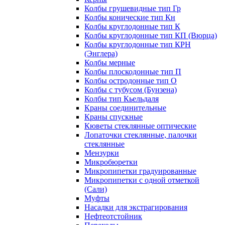
Колбы грушевидные тип Гр
Колбы конические тип Кн
Колбы круглодонные тип К
Колбы круглодонные тип КП (Вюрца)
Колбы круглодонные тип КРН
(Энглера)
Колбы мерные
Колбы плоскодонные тип П
Колбы остродонные тип О
Колбы с тубусом (Бунзена)
Колбы тип Кьельдаля
Краны соединительные
Краны спускные
Кюветы стеклянные оптические
Лопаточки стеклянные, палочки
стеклянные
Мензурки
Микробюретки
Микропипетки градуированные
Микропипетки с одной отметкой
(Сали)
Муфты
Насадки для экстрагирования
Нефтеотстойник