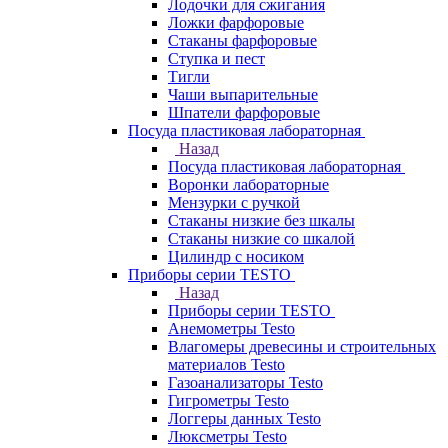
Лодочки для сжигания
Ложки фарфоровые
Стаканы фарфоровые
Ступка и пест
Тигли
Чаши выпарительные
Шпатели фарфоровые
Посуда пластиковая лабораторная
Назад
Посуда пластиковая лабораторная
Воронки лабораторные
Мензурки с ручкой
Стаканы низкие без шкалы
Стаканы низкие со шкалой
Цилиндр с носиком
Приборы серии TESTO
Назад
Приборы серии TESTO
Анемометры Testo
Влагомеры древесины и строительных
материалов Testo
Газоанализаторы Testo
Гигрометры Testo
Логгеры данных Testo
Люксметры Testo