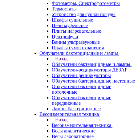
Фотометры, Спектрофотометры
Термостаты
Устройство для сушки посуды
Шкафы сушильные
Печи муфельные
Плиты нагревательные
Центрифуги
Ванны ультразвуковые
Шкафы сухого хранения
Облучатели бактерицидные и лампы
Назад
Облучатели бактерицидные и лампы
Облучатели-рециркуляторы ДЕЗАР
Облучатели-рециркуляторы
Облучатели бактерицидные настенные
Облучатели бактерицидные
потолочные
Облучатели бактерицидные
передвижные
Лампы бактерицидные
Весоизмерительная техника
Назад
Весоизмерительная техника
Весы аналитические
Весы лабораторные