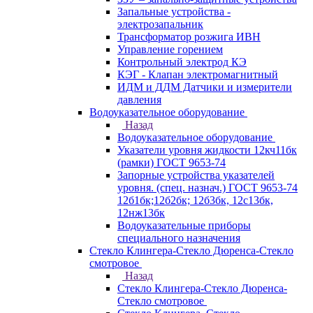
Запальные устройства -
электрозапальник
Трансформатор розжига ИВН
Управление горением
Контрольный электрод КЭ
КЭГ - Клапан электромагнитный
ИДМ и ДДМ Датчики и измерители
давления
Водоуказательное оборудование
Назад
Водоуказательное оборудование
Указатели уровня жидкости 12кч11бк
(рамки) ГОСТ 9653-74
Запорные устройства указателей
уровня. (спец. назнач.) ГОСТ 9653-74
12б1бк;12б2бк; 12б3бк, 12с13бк,
12нж13бк
Водоуказательные приборы
специального назначения
Стекло Клингера-Стекло Дюренса-Стекло
смотровое
Назад
Стекло Клингера-Стекло Дюренса-
Стекло смотровое