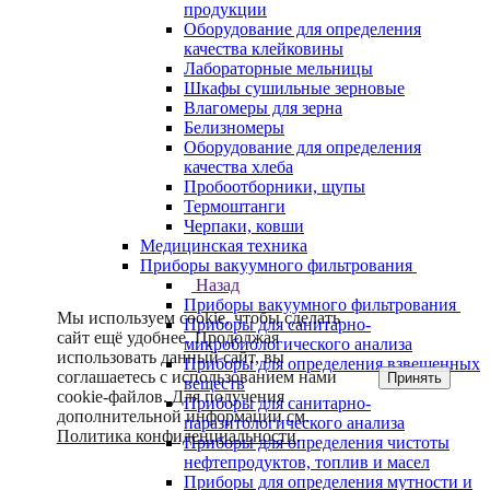
продукции
Оборудование для определения
качества клейковины
Лабораторные мельницы
Шкафы сушильные зерновые
Влагомеры для зерна
Белизномеры
Оборудование для определения
качества хлеба
Пробоотборники, щупы
Термоштанги
Черпаки, ковши
Медицинская техника
Приборы вакуумного фильтрования
Назад
Приборы вакуумного фильтрования
Мы используем cookie, чтобы сделать
Приборы для санитарно-
сайт ещё удобнее. Продолжая
микробиологического анализа
использовать данный сайт, вы
Приборы для определения взвешенных
соглашаетесь с использованием нами
Принять
веществ
cookie-файлов. Для получения
Приборы для санитарно-
дополнительной информации см.
паразитологического анализа
Политика конфиденциальности
.
Приборы для определения чистоты
нефтепродуктов, топлив и масел
Приборы для определения мутности и