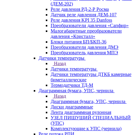
(ДЕМ-202)
Реле давления РД-2-Р Росма
Датчик реле давления ДЕМ-107
Реле давления KPI 35 Danfoss
Преобразователи давления «Сапфир»
Малогабаритные преобразователи
давления «Кристалл»
Блоки питания БП/БКП-36
Преобразователи давления ДМЭ
Преобразователь давления МПЭ
Датчики температуры
Назад
Датчики температуры
Датчики температуры ДТКБ камерные
биметаллические
Термодатчики ТД-М
Диаграммная бумага, УПС, чернила
Назад
Диаграммная бумага, УПС, чернила
Диски диаграммные
Лента диаграммная рулонная
УЗЕЛ ПИШУЩИЙ СПЕЦИАЛЬНЫЙ
(УПС)
Комплектующие к УПС (чернила)
Реле потока РПИ