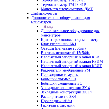
Термоманометр ТМТБ-41Т
Термоманометр ТМТБ-41Р
Манометр с термометром ДМТ
Дифманометры
Дополнительное оборудование для
манометров
Назад
Дополнительное оборудование для
манометров
Краны трехходовые под манометр
Блок клапанный БК1
Отводы (петлевые трубки)
Вентиль игольчатый 15с54бк
Игольчатый запорный клапан КЗИС
Игольчатый запорный клапан КЗИМ
Игольчатый запорный клапан КЗИТ
Разделители мембранные РМ
Переходники и муфты
Бобышки прямые БП
Бобышки скошенные БС
Закладные конструкции ЗК 4
Закладные конструкции ЗК 14
Расширители по ЗК4
Прокладки-шайбы
Гасители пульсаций