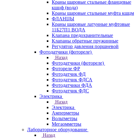
Краны шаровые стальные фланцевые
кшцф (вода)
Краны шаровые стальные муфта кшцм
ФЛАНЦЫ
Краны шаровые латунные муфтовые
11Б27П1 ВОДА
Клапана предохранительные
Клапаны обратные пружинные
Регулятор давления поршневой
Фотодатчики (фотореле)
Назад
Фотодатчики (фотореле)
Фотореле ФР
Фотодатчик ФД
Фотодатчик ФДСА
Фотодатчики ФДА
Фотодатчик ФДС
Электрика
Назад
Электрика
Амперметры
Вольтметры
Мегаомметры
Лабораторное оборудование
Назад