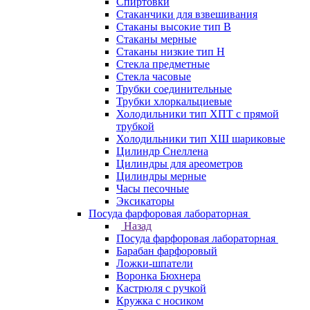
Спиртовки
Стаканчики для взвешивания
Стаканы высокие тип В
Стаканы мерные
Стаканы низкие тип Н
Стекла предметные
Стекла часовые
Трубки соединительные
Трубки хлоркальциевые
Холодильники тип ХПТ с прямой
трубкой
Холодильники тип ХШ шариковые
Цилиндр Снеллена
Цилиндры для ареометров
Цилиндры мерные
Часы песочные
Эксикаторы
Посуда фарфоровая лабораторная
Назад
Посуда фарфоровая лабораторная
Барабан фарфоровый
Ложки-шпатели
Воронка Бюхнера
Кастрюля с ручкой
Кружка с носиком