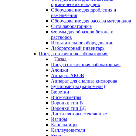
органических вяжущих
Оборудование для дробления и
измельчения
Оборудование для рассева материалов
Сита лабораторные
Формы для образцов бетона и
растворов
Испытательное оборудование
Лабораторный инвентарь
Посуда стеклянная лабораторная
Назад
Посуда стеклянная лабораторная
Алонжи
Аппарат АКОВ
Аппарат для анализа кислорода
Бутирометры (жиромеры)
Бюретки
Вискозиметры
Воронки тип В
Воронки тип ВД
Дистилляторы стеклянные
Изгибы
Капельницы
Каплеуловители
Керны