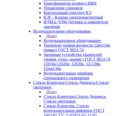
Трансформатор розжига ИВН
Управление горением
Контрольный электрод КЭ
КЭГ - Клапан электромагнитный
ИДМ и ДДМ Датчики и измерители
давления
Водоуказательное оборудование
Назад
Водоуказательное оборудование
Указатели уровня жидкости 12кч11бк
(рамки) ГОСТ 9653-74
Запорные устройства указателей
уровня. (спец. назнач.) ГОСТ 9653-74
12б1бк;12б2бк; 12б3бк, 12с13бк,
12нж13бк
Водоуказательные приборы
специального назначения
Стекло Клингера-Стекло Дюренса-Стекло
смотровое
Назад
Стекло Клингера-Стекло Дюренса-
Стекло смотровое
Стекло Клингера. Стекло
водоуказательное рифленое ГОСТ
1663-81 ТУ 21-02931-67-32-92