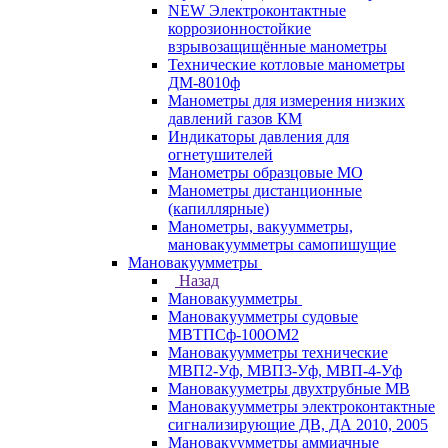
NEW Электроконтактные
коррозионностойкие
взрывозащищённые манометры
Технические котловые манометры
ДМ-8010ф
Манометры для измерения низких
давлений газов КМ
Индикаторы давления для
огнетушителей
Манометры образцовые МО
Манометры дистанционные
(капиллярные)
Манометры, вакуумметры,
мановакуумметры самопишущие
Мановакуумметры
Назад
Мановакуумметры
Мановакуумметры судовые
МВТПСф-100ОМ2
Мановакуумметры технические
МВП2-Уф, МВП3-Уф, МВП-4-Уф
Мановакууметры двухтрубные МВ
Мановакуумметры электроконтактные
сигнализирующие ДВ, ДА 2010, 2005
Мановакуумметры аммиачные