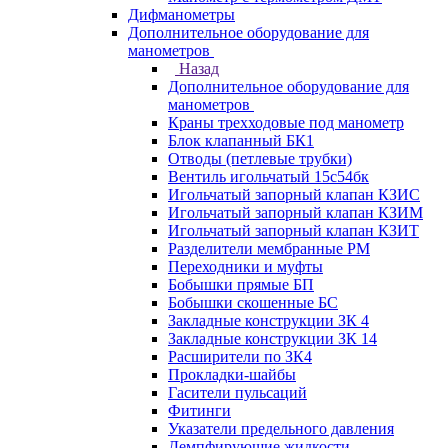
Дифманометры
Дополнительное оборудование для
манометров
Назад
Дополнительное оборудование для
манометров
Краны трехходовые под манометр
Блок клапанный БК1
Отводы (петлевые трубки)
Вентиль игольчатый 15с54бк
Игольчатый запорный клапан КЗИС
Игольчатый запорный клапан КЗИМ
Игольчатый запорный клапан КЗИТ
Разделители мембранные РМ
Переходники и муфты
Бобышки прямые БП
Бобышки скошенные БС
Закладные конструкции ЗК 4
Закладные конструкции ЗК 14
Расширители по ЗК4
Прокладки-шайбы
Гасители пульсаций
Фитинги
Указатели предельного давления
Демпфирующие жидкости