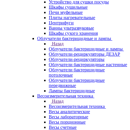
Устройство для сушки посуды
Шкафы сушильные
Печи муфельные
Плиты нагревательные
Центрифуги
Ванны ультразвуковые
Шкафы сухого хранения
Облучатели бактерицидные и лампы
Назад
Облучатели бактерицидные и лампы
Облучатели-рециркуляторы ДЕЗАР
Облучатели-рециркуляторы
Облучатели бактерицидные настенные
Облучатели бактерицидные
потолочные
Облучатели бактерицидные
передвижные
Лампы бактерицидные
Весоизмерительная техника
Назад
Весоизмерительная техника
Весы аналитические
Весы лабораторные
Весы порционные
Весы счетные