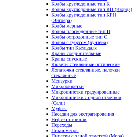
Колбы круглодонные тип К
Колбы круглодонные тип КП (Вюрца)
Колбы круглодонные тип КРН
(Энглера)
Колбы мерные
Колбы плоскодонные тип П
Колбы остродонные тип О
Колбы с тубусом (Бунзена)
Колбы тип Кьельдаля
Краны соединительные
Краны спускные
Кюветы стеклянные оптические
Лопаточки стеклянные, палочки
стеклянные
Мензурки
Микробюретки
Микропипетки градуированные
Микропипетки с одной отметкой
(Сали)
Муфты
Насадки для экстрагирования
Нефтеотстойник
Переходы
Пикнометры
Пипетки с одной отметкой (Мора)