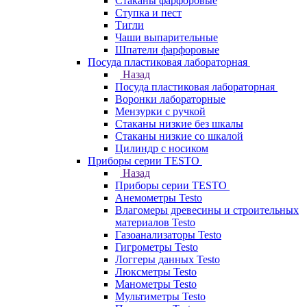
Стаканы фарфоровые
Ступка и пест
Тигли
Чаши выпарительные
Шпатели фарфоровые
Посуда пластиковая лабораторная
Назад
Посуда пластиковая лабораторная
Воронки лабораторные
Мензурки с ручкой
Стаканы низкие без шкалы
Стаканы низкие со шкалой
Цилиндр с носиком
Приборы серии TESTO
Назад
Приборы серии TESTO
Анемометры Testo
Влагомеры древесины и строительных
материалов Testo
Газоанализаторы Testo
Гигрометры Testo
Логгеры данных Testo
Люксметры Testo
Манометры Testo
Мультиметры Testo