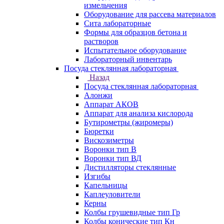
измельчения
Оборудование для рассева материалов
Сита лабораторные
Формы для образцов бетона и
растворов
Испытательное оборудование
Лабораторный инвентарь
Посуда стеклянная лабораторная
Назад
Посуда стеклянная лабораторная
Алонжи
Аппарат АКОВ
Аппарат для анализа кислорода
Бутирометры (жиромеры)
Бюретки
Вискозиметры
Воронки тип В
Воронки тип ВД
Дистилляторы стеклянные
Изгибы
Капельницы
Каплеуловители
Керны
Колбы грушевидные тип Гр
Колбы конические тип Кн