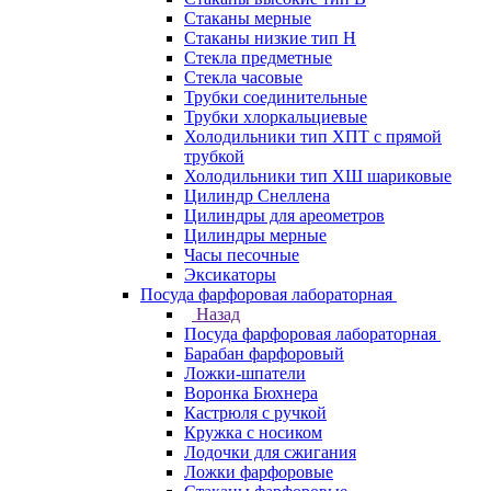
Стаканы мерные
Стаканы низкие тип Н
Стекла предметные
Стекла часовые
Трубки соединительные
Трубки хлоркальциевые
Холодильники тип ХПТ с прямой
трубкой
Холодильники тип ХШ шариковые
Цилиндр Снеллена
Цилиндры для ареометров
Цилиндры мерные
Часы песочные
Эксикаторы
Посуда фарфоровая лабораторная
Назад
Посуда фарфоровая лабораторная
Барабан фарфоровый
Ложки-шпатели
Воронка Бюхнера
Кастрюля с ручкой
Кружка с носиком
Лодочки для сжигания
Ложки фарфоровые