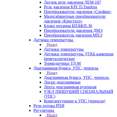
Датчик реле давления ДЕМ-107
Реле давления KPI 35 Danfoss
Преобразователи давления «Сапфир»
Малогабаритные преобразователи
давления «Кристалл»
Блоки питания БП/БКП-36
Преобразователи давления ДМЭ
Преобразователь давления МПЭ
Датчики температуры
Назад
Датчики температуры
Датчики температуры ДТКБ камерные
биметаллические
Термодатчики ТД-М
Диаграммная бумага, УПС, чернила
Назад
Диаграммная бумага, УПС, чернила
Диски диаграммные
Лента диаграммная рулонная
УЗЕЛ ПИШУЩИЙ СПЕЦИАЛЬНЫЙ
(УПС)
Комплектующие к УПС (чернила)
Реле потока РПИ
Регуляторы
Назад