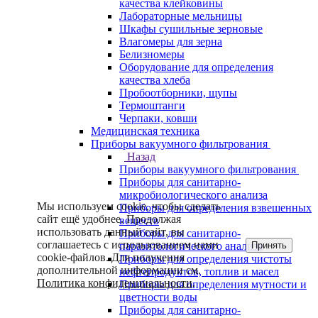
качества клейковины
Лабораторные мельницы
Шкафы сушильные зерновые
Влагомеры для зерна
Белизномеры
Оборудование для определения
качества хлеба
Пробоотборники, щупы
Термоштанги
Черпаки, ковши
Медицинская техника
Приборы вакуумного фильтрования
Назад
Приборы вакуумного фильтрования
Приборы для санитарно-
микробиологического анализа
Мы используем cookie, чтобы сделать
Приборы для определения взвешенных
сайт ещё удобнее. Продолжая
веществ
использовать данный сайт, вы
Приборы для санитарно-
соглашаетесь с использованием нами
Принять
паразитологического анализа
cookie-файлов. Для получения
Приборы для определения чистоты
дополнительной информации см.
нефтепродуктов, топлив и масел
Политика конфиденциальности
.
Приборы для определения мутности и
цветности воды
Приборы для санитарно-