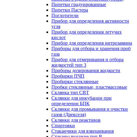
Пипетки градуированные
Пипетки Пастера
Поглотители
Прибор для определения активности
угля
Прибор для определения летучих
кислот
Прибор для определения нитрозамина
Приборы для отбора и хранения проб
газа
Прибор для отмеривания и отбора
жидкостей тип 3
Приборы дозирования жидкости
Пробирки ПЧП
Пробирки стеклянные
Пробки стеклянные, пластмассовые
Склянка тип СВТ
Склянки для инкубации при
определении БПК
Склянки для промывания и очистки
газов (Дрекселя)
Склянки для реактивов
Спиртовки
Стаканчики для взвешивания
Стаканы высокие тип В