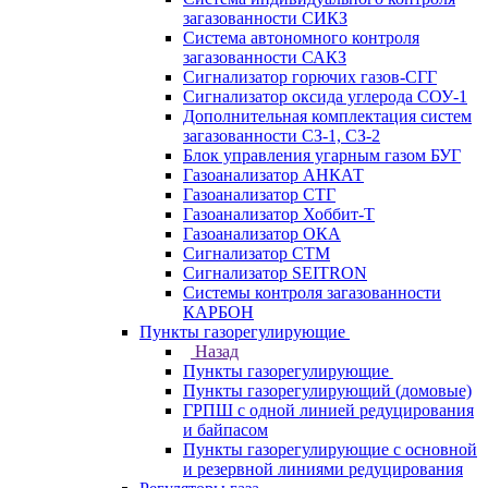
загазованности СИКЗ
Система автономного контроля
загазованности САКЗ
Сигнализатор горючих газов-СГГ
Сигнализатор оксида углерода СОУ-1
Дополнительная комплектация систем
загазованности СЗ-1, СЗ-2
Блок управления угарным газом БУГ
Газоанализатор АНКАТ
Газоанализатор СТГ
Газоанализатор Хоббит-Т
Газоанализатор ОКА
Сигнализатор СТМ
Сигнализатор SEITRON
Системы контроля загазованности
КАРБОН
Пункты газорегулирующие
Назад
Пункты газорегулирующие
Пункты газорегулирующий (домовые)
ГРПШ с одной линией редуцирования
и байпасом
Пункты газорегулирующие с основной
и резервной линиями редуцирования