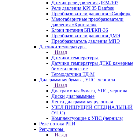
Датчик реле давления ДЕМ-107
Реле давления KPI 35 Danfoss
Преобразователи давления «Сапфир»
Малогабаритные преобразователи
давления «Кристалл»
Блоки питания БП/БКП-36
Преобразователи давления ДМЭ
Преобразователь давления МПЭ
Датчики температуры
Назад
Датчики температуры
Датчики температуры ДТКБ камерные
биметаллические
Термодатчики ТД-М
Диаграммная бумага, УПС, чернила
Назад
Диаграммная бумага, УПС, чернила
Диски диаграммные
Лента диаграммная рулонная
УЗЕЛ ПИШУЩИЙ СПЕЦИАЛЬНЫЙ
(УПС)
Комплектующие к УПС (чернила)
Реле потока РПИ
Регуляторы
Назад