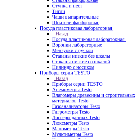
Стаканы фарфоровые
Ступка и пест
Тигли
Чаши выпарительные
Шпатели фарфоровые
Посуда пластиковая лабораторная
Назад
Посуда пластиковая лабораторная
Воронки лабораторные
Мензурки с ручкой
Стаканы низкие без шкалы
Стаканы низкие со шкалой
Цилиндр с носиком
Приборы серии TESTO
Назад
Приборы серии TESTO
Анемометры Testo
Влагомеры древесины и строительных
материалов Testo
Газоанализаторы Testo
Гигрометры Testo
Логгеры данных Testo
Люксметры Testo
Манометры Testo
Мультиметры Testo