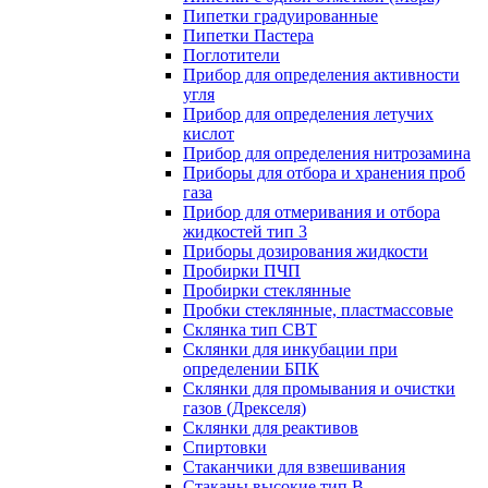
Пипетки градуированные
Пипетки Пастера
Поглотители
Прибор для определения активности
угля
Прибор для определения летучих
кислот
Прибор для определения нитрозамина
Приборы для отбора и хранения проб
газа
Прибор для отмеривания и отбора
жидкостей тип 3
Приборы дозирования жидкости
Пробирки ПЧП
Пробирки стеклянные
Пробки стеклянные, пластмассовые
Склянка тип СВТ
Склянки для инкубации при
определении БПК
Склянки для промывания и очистки
газов (Дрекселя)
Склянки для реактивов
Спиртовки
Стаканчики для взвешивания
Стаканы высокие тип В