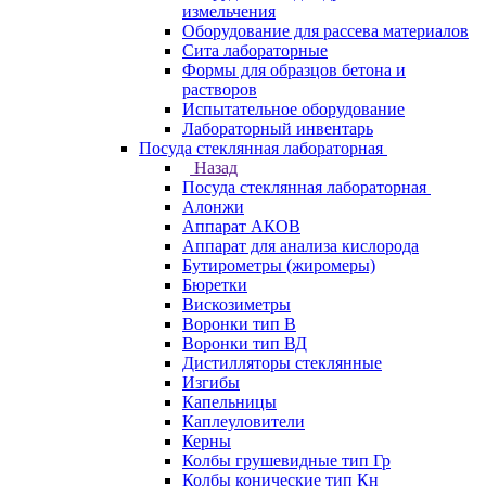
измельчения
Оборудование для рассева материалов
Сита лабораторные
Формы для образцов бетона и
растворов
Испытательное оборудование
Лабораторный инвентарь
Посуда стеклянная лабораторная
Назад
Посуда стеклянная лабораторная
Алонжи
Аппарат АКОВ
Аппарат для анализа кислорода
Бутирометры (жиромеры)
Бюретки
Вискозиметры
Воронки тип В
Воронки тип ВД
Дистилляторы стеклянные
Изгибы
Капельницы
Каплеуловители
Керны
Колбы грушевидные тип Гр
Колбы конические тип Кн