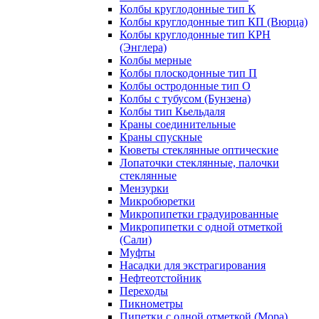
Колбы круглодонные тип К
Колбы круглодонные тип КП (Вюрца)
Колбы круглодонные тип КРН
(Энглера)
Колбы мерные
Колбы плоскодонные тип П
Колбы остродонные тип О
Колбы с тубусом (Бунзена)
Колбы тип Кьельдаля
Краны соединительные
Краны спускные
Кюветы стеклянные оптические
Лопаточки стеклянные, палочки
стеклянные
Мензурки
Микробюретки
Микропипетки градуированные
Микропипетки с одной отметкой
(Сали)
Муфты
Насадки для экстрагирования
Нефтеотстойник
Переходы
Пикнометры
Пипетки с одной отметкой (Мора)