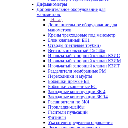
Дифманометры
Дополнительное оборудование для
манометров
Назад
Дополнительное оборудование для
манометров
Краны трехходовые под манометр
Блок клапанный БК1
Отводы (петлевые трубки)
Вентиль игольчатый 15с54бк
Игольчатый запорный клапан КЗИС
Игольчатый запорный клапан КЗИМ
Игольчатый запорный клапан КЗИТ
Разделители мембранные РМ
Переходники и муфты
Бобышки прямые БП
Бобышки скошенные БС
Закладные конструкции ЗК 4
Закладные конструкции ЗК 14
Расширители по ЗК4
Прокладки-шайбы
Гасители пульсаций
Фитинги
Указатели предельного давления
Демпфирующие жидкости