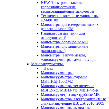
NEW Электроконтактные
коррозионностойкие
взрывозащищённые манометры
Технические котловые манометры
ДМ-8010ф
Манометры для измерения низких
давлений газов КМ
Индикаторы давления для
огнетушителей
Манометры образцовые МО
Манометры дистанционные
(капиллярные)
Манометры, вакуумметры,
мановакуумметры самопишущие
Мановакуумметры
Назад
Мановакуумметры
Мановакуумметры судовые
МВТПСф-100ОМ2
Мановакуумметры технические
МВП2-Уф, МВП3-Уф, МВП-4-Уф
Мановакууметры двухтрубные МВ
Мановакуумметры электроконтактные
сигнализирующие ДВ, ДА 2010, 2005
Мановакуумметры аммиачные