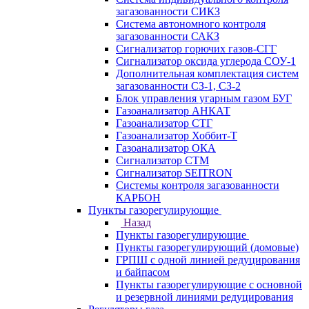
загазованности СИКЗ
Система автономного контроля
загазованности САКЗ
Сигнализатор горючих газов-СГГ
Сигнализатор оксида углерода СОУ-1
Дополнительная комплектация систем
загазованности СЗ-1, СЗ-2
Блок управления угарным газом БУГ
Газоанализатор АНКАТ
Газоанализатор СТГ
Газоанализатор Хоббит-Т
Газоанализатор ОКА
Сигнализатор СТМ
Сигнализатор SEITRON
Системы контроля загазованности
КАРБОН
Пункты газорегулирующие
Назад
Пункты газорегулирующие
Пункты газорегулирующий (домовые)
ГРПШ с одной линией редуцирования
и байпасом
Пункты газорегулирующие с основной
и резервной линиями редуцирования