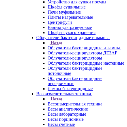
Устройство для сушки посуды
Шкафы сушильные
Печи муфельные
Плиты нагревательные
Центрифуги
Ванны ультразвуковые
Шкафы сухого хранения
Облучатели бактерицидные и лампы
Назад
Облучатели бактерицидные и лампы
Облучатели-рециркуляторы ДЕЗАР
Облучатели-рециркуляторы
Облучатели бактерицидные настенные
Облучатели бактерицидные
потолочные
Облучатели бактерицидные
передвижные
Лампы бактерицидные
Весоизмерительная техника
Назад
Весоизмерительная техника
Весы аналитические
Весы лабораторные
Весы порционные
Весы счетные