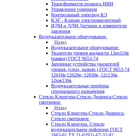
Трансформатор розжига ИВН
Управление горением
Контрольный электрод КЭ
КЭГ - Клапан электромагнитный
ИДМ и ДДМ Датчики и измерители
давления
Водоуказательное оборудование
Назад
Водоуказательное оборудование
Указатели уровня жидкости 12кч11бк
(рамки) ГОСТ 9653-74
Запорные устройства указателей
уровня. (спец. назнач.) ГОСТ 9653-74
12б1бк;12б2бк; 12б3бк, 12с13бк,
12нж13бк
Водоуказательные приборы
специального назначения
Стекло Клингера-Стекло Дюренса-Стекло
смотровое
Назад
Стекло Клингера-Стекло Дюренса-
Стекло смотровое
Стекло Клингера. Стекло
водоуказательное рифленое ГОСТ
1663-81 ТУ 21-02931-67-32-92