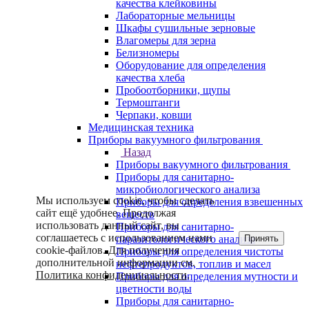
качества клейковины
Лабораторные мельницы
Шкафы сушильные зерновые
Влагомеры для зерна
Белизномеры
Оборудование для определения
качества хлеба
Пробоотборники, щупы
Термоштанги
Черпаки, ковши
Медицинская техника
Приборы вакуумного фильтрования
Назад
Приборы вакуумного фильтрования
Приборы для санитарно-
микробиологического анализа
Мы используем cookie, чтобы сделать
Приборы для определения взвешенных
сайт ещё удобнее. Продолжая
веществ
использовать данный сайт, вы
Приборы для санитарно-
соглашаетесь с использованием нами
Принять
паразитологического анализа
cookie-файлов. Для получения
Приборы для определения чистоты
дополнительной информации см.
нефтепродуктов, топлив и масел
Политика конфиденциальности
.
Приборы для определения мутности и
цветности воды
Приборы для санитарно-