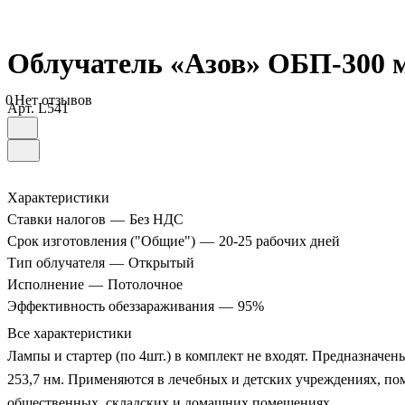
Облучатель «Азов» ОБП-300 
0
Нет отзывов
Арт.
L541
Характеристики
Ставки налогов
—
Без НДС
Срок изготовления ("Общие")
—
20-25 рабочих дней
Тип облучателя
—
Открытый
Исполнение
—
Потолочное
Эффективность обеззараживания
—
95%
Все характеристики
Лампы и стартер (по 4шт.) в комплект не входят.
Предназначены
253,7 нм. Применяются в лечебных и детских учреждениях, п
общественных, складских и домашних помещениях.