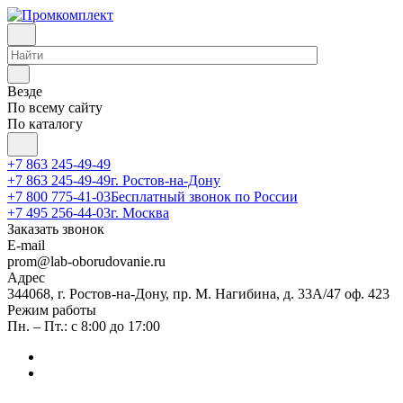
Везде
По всему сайту
По каталогу
+7 863 245-49-49
+7 863 245-49-49
г. Ростов-на-Дону
+7 800 775-41-03
Бесплатный звонок по России
+7 495 256-44-03
г. Москва
Заказать звонок
E-mail
prom@lab-oborudovanie.ru
Адрес
344068, г. Ростов-на-Дону, пр. М. Нагибина, д. 33А/47 оф. 423
Режим работы
Пн. – Пт.: с 8:00 до 17:00