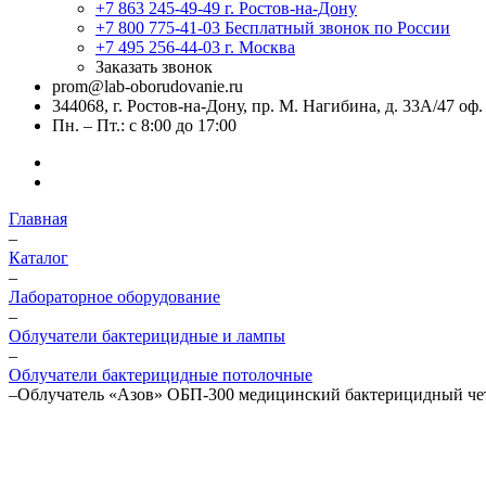
+7 863 245-49-49
г. Ростов-на-Дону
+7 800 775-41-03
Бесплатный звонок по России
+7 495 256-44-03
г. Москва
Заказать звонок
prom@lab-oborudovanie.ru
344068, г. Ростов-на-Дону, пр. М. Нагибина, д. 33А/47 оф.
Пн. – Пт.: с 8:00 до 17:00
Главная
–
Каталог
–
Лабораторное оборудование
–
Облучатели бактерицидные и лампы
–
Облучатели бактерицидные потолочные
–
Облучатель «Азов» ОБП-300 медицинский бактерицидный ч