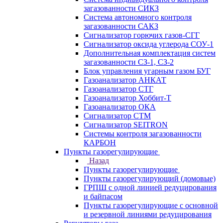
загазованности СИКЗ
Система автономного контроля
загазованности САКЗ
Сигнализатор горючих газов-СГГ
Сигнализатор оксида углерода СОУ-1
Дополнительная комплектация систем
загазованности СЗ-1, СЗ-2
Блок управления угарным газом БУГ
Газоанализатор АНКАТ
Газоанализатор СТГ
Газоанализатор Хоббит-Т
Газоанализатор ОКА
Сигнализатор СТМ
Сигнализатор SEITRON
Системы контроля загазованности
КАРБОН
Пункты газорегулирующие
Назад
Пункты газорегулирующие
Пункты газорегулирующий (домовые)
ГРПШ с одной линией редуцирования
и байпасом
Пункты газорегулирующие с основной
и резервной линиями редуцирования