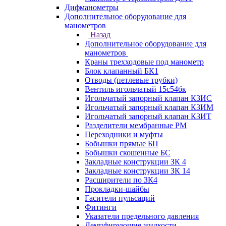
Дифманометры
Дополнительное оборудование для
манометров
Назад
Дополнительное оборудование для
манометров
Краны трехходовые под манометр
Блок клапанный БК1
Отводы (петлевые трубки)
Вентиль игольчатый 15с54бк
Игольчатый запорный клапан КЗИС
Игольчатый запорный клапан КЗИМ
Игольчатый запорный клапан КЗИТ
Разделители мембранные РМ
Переходники и муфты
Бобышки прямые БП
Бобышки скошенные БС
Закладные конструкции ЗК 4
Закладные конструкции ЗК 14
Расширители по ЗК4
Прокладки-шайбы
Гасители пульсаций
Фитинги
Указатели предельного давления
Демпфирующие жидкости