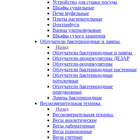
Устройство для сушки посуды
Шкафы сушильные
Печи муфельные
Плиты нагревательные
Центрифуги
Ванны ультразвуковые
Шкафы сухого хранения
Облучатели бактерицидные и лампы
Назад
Облучатели бактерицидные и лампы
Облучатели-рециркуляторы ДЕЗАР
Облучатели-рециркуляторы
Облучатели бактерицидные настенные
Облучатели бактерицидные
потолочные
Облучатели бактерицидные
передвижные
Лампы бактерицидные
Весоизмерительная техника
Назад
Весоизмерительная техника
Весы аналитические
Весы лабораторные
Весы порционные
Весы счетные