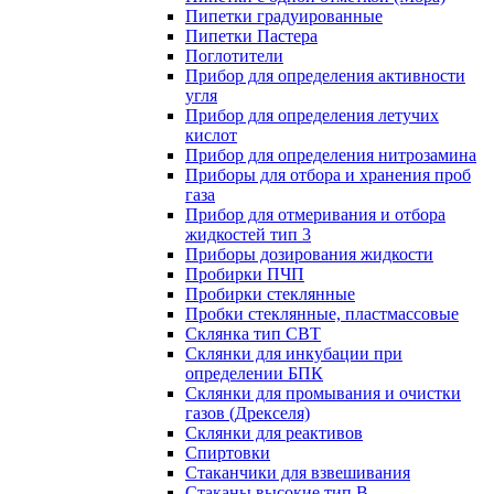
Пипетки градуированные
Пипетки Пастера
Поглотители
Прибор для определения активности
угля
Прибор для определения летучих
кислот
Прибор для определения нитрозамина
Приборы для отбора и хранения проб
газа
Прибор для отмеривания и отбора
жидкостей тип 3
Приборы дозирования жидкости
Пробирки ПЧП
Пробирки стеклянные
Пробки стеклянные, пластмассовые
Склянка тип СВТ
Склянки для инкубации при
определении БПК
Склянки для промывания и очистки
газов (Дрекселя)
Склянки для реактивов
Спиртовки
Стаканчики для взвешивания
Стаканы высокие тип В