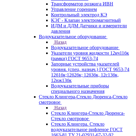
Трансформатор розжига ИВН
Управление горением
Контрольный электрод КЭ
КЭГ - Клапан электромагнитный
ИДМ и ДДМ Датчики и измерители
давления
Водоуказательное оборудование
Назад
Водоуказательное оборудование
Указатели уровня жидкости 12кч11бк
(рамки) ГОСТ 9653-74
Запорные устройства указателей
уровня. (спец. назнач.) ГОСТ 9653-74
12б1бк;12б2бк; 12б3бк, 12с13бк,
12нж13бк
Водоуказательные приборы
специального назначения
Стекло Клингера-Стекло Дюренса-Стекло
смотровое
Назад
Стекло Клингера-Стекло Дюренса-
Стекло смотровое
Стекло Клингера. Стекло
водоуказательное рифленое ГОСТ
1663-81 ТУ 21-02931-67-32-92