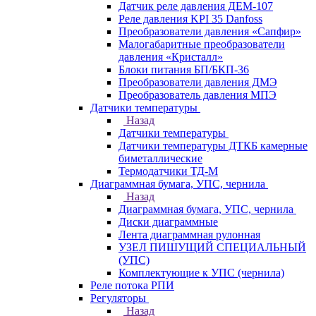
Датчик реле давления ДЕМ-107
Реле давления KPI 35 Danfoss
Преобразователи давления «Сапфир»
Малогабаритные преобразователи
давления «Кристалл»
Блоки питания БП/БКП-36
Преобразователи давления ДМЭ
Преобразователь давления МПЭ
Датчики температуры
Назад
Датчики температуры
Датчики температуры ДТКБ камерные
биметаллические
Термодатчики ТД-М
Диаграммная бумага, УПС, чернила
Назад
Диаграммная бумага, УПС, чернила
Диски диаграммные
Лента диаграммная рулонная
УЗЕЛ ПИШУЩИЙ СПЕЦИАЛЬНЫЙ
(УПС)
Комплектующие к УПС (чернила)
Реле потока РПИ
Регуляторы
Назад