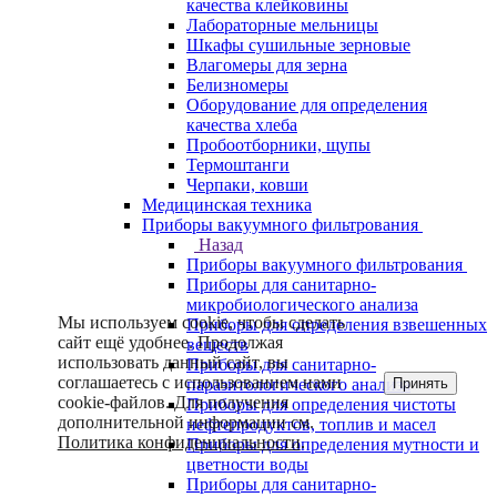
качества клейковины
Лабораторные мельницы
Шкафы сушильные зерновые
Влагомеры для зерна
Белизномеры
Оборудование для определения
качества хлеба
Пробоотборники, щупы
Термоштанги
Черпаки, ковши
Медицинская техника
Приборы вакуумного фильтрования
Назад
Приборы вакуумного фильтрования
Приборы для санитарно-
микробиологического анализа
Мы используем cookie, чтобы сделать
Приборы для определения взвешенных
сайт ещё удобнее. Продолжая
веществ
использовать данный сайт, вы
Приборы для санитарно-
соглашаетесь с использованием нами
Принять
паразитологического анализа
cookie-файлов. Для получения
Приборы для определения чистоты
дополнительной информации см.
нефтепродуктов, топлив и масел
Политика конфиденциальности
.
Приборы для определения мутности и
цветности воды
Приборы для санитарно-