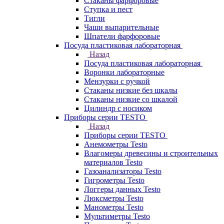
Стаканы фарфоровые
Ступка и пест
Тигли
Чаши выпарительные
Шпатели фарфоровые
Посуда пластиковая лабораторная
Назад
Посуда пластиковая лабораторная
Воронки лабораторные
Мензурки с ручкой
Стаканы низкие без шкалы
Стаканы низкие со шкалой
Цилиндр с носиком
Приборы серии TESTO
Назад
Приборы серии TESTO
Анемометры Testo
Влагомеры древесины и строительных
материалов Testo
Газоанализаторы Testo
Гигрометры Testo
Логгеры данных Testo
Люксметры Testo
Манометры Testo
Мультиметры Testo