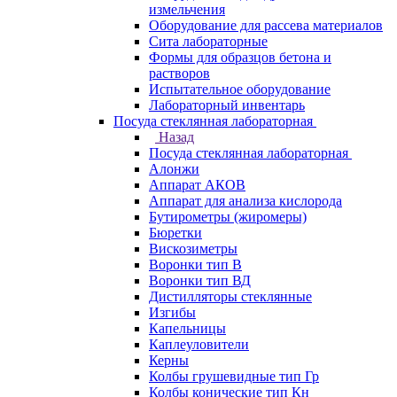
измельчения
Оборудование для рассева материалов
Сита лабораторные
Формы для образцов бетона и
растворов
Испытательное оборудование
Лабораторный инвентарь
Посуда стеклянная лабораторная
Назад
Посуда стеклянная лабораторная
Алонжи
Аппарат АКОВ
Аппарат для анализа кислорода
Бутирометры (жиромеры)
Бюретки
Вискозиметры
Воронки тип В
Воронки тип ВД
Дистилляторы стеклянные
Изгибы
Капельницы
Каплеуловители
Керны
Колбы грушевидные тип Гр
Колбы конические тип Кн