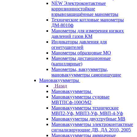
NEW Электроконтактные
коррозионностойкие
взрывозащищённые манометры
Технические котловые манометры
ДМ-8010ф
Манометры для измерения низких
давлений газов КМ
Индикаторы давления для
огнетушителей
Манометры образцовые МО
Манометры дистанционные
(капиллярные)
Манометры, вакуумметры,
мановакуумметры самопишущие
Мановакуумметры
Назад
Мановакуумметры
Мановакуумметры судовые
МВТПСф-100ОМ2
Мановакуумметры технические
МВП2-Уф, МВП3-Уф, МВП-4-Уф
Мановакууметры двухтрубные МВ
Мановакуумметры электроконтактные
сигнализирующие ДВ, ДА 2010, 2005
Мановакуумметры аммиачные