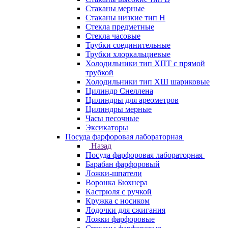
Стаканы мерные
Стаканы низкие тип Н
Стекла предметные
Стекла часовые
Трубки соединительные
Трубки хлоркальциевые
Холодильники тип ХПТ с прямой
трубкой
Холодильники тип ХШ шариковые
Цилиндр Снеллена
Цилиндры для ареометров
Цилиндры мерные
Часы песочные
Эксикаторы
Посуда фарфоровая лабораторная
Назад
Посуда фарфоровая лабораторная
Барабан фарфоровый
Ложки-шпатели
Воронка Бюхнера
Кастрюля с ручкой
Кружка с носиком
Лодочки для сжигания
Ложки фарфоровые