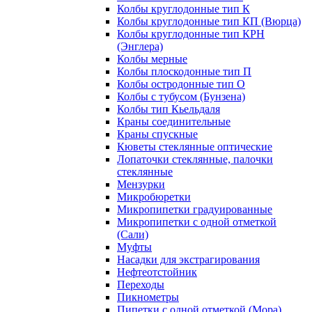
Колбы круглодонные тип К
Колбы круглодонные тип КП (Вюрца)
Колбы круглодонные тип КРН
(Энглера)
Колбы мерные
Колбы плоскодонные тип П
Колбы остродонные тип О
Колбы с тубусом (Бунзена)
Колбы тип Кьельдаля
Краны соединительные
Краны спускные
Кюветы стеклянные оптические
Лопаточки стеклянные, палочки
стеклянные
Мензурки
Микробюретки
Микропипетки градуированные
Микропипетки с одной отметкой
(Сали)
Муфты
Насадки для экстрагирования
Нефтеотстойник
Переходы
Пикнометры
Пипетки с одной отметкой (Мора)