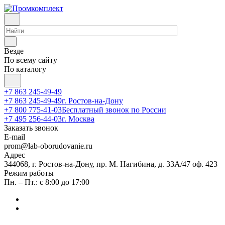
Везде
По всему сайту
По каталогу
+7 863 245-49-49
+7 863 245-49-49
г. Ростов-на-Дону
+7 800 775-41-03
Бесплатный звонок по России
+7 495 256-44-03
г. Москва
Заказать звонок
E-mail
prom@lab-oborudovanie.ru
Адрес
344068, г. Ростов-на-Дону, пр. М. Нагибина, д. 33А/47 оф. 423
Режим работы
Пн. – Пт.: с 8:00 до 17:00