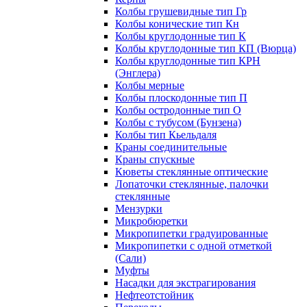
Колбы грушевидные тип Гр
Колбы конические тип Кн
Колбы круглодонные тип К
Колбы круглодонные тип КП (Вюрца)
Колбы круглодонные тип КРН
(Энглера)
Колбы мерные
Колбы плоскодонные тип П
Колбы остродонные тип О
Колбы с тубусом (Бунзена)
Колбы тип Кьельдаля
Краны соединительные
Краны спускные
Кюветы стеклянные оптические
Лопаточки стеклянные, палочки
стеклянные
Мензурки
Микробюретки
Микропипетки градуированные
Микропипетки с одной отметкой
(Сали)
Муфты
Насадки для экстрагирования
Нефтеотстойник