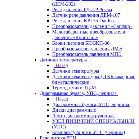
(ДЕМ-202)
Реле давления РД-2-Р Росма
Датчик реле давления ДЕМ-107
Реле давления KPI 35 Danfoss
Преобразователи давления «Сапфир»
Малогабаритные преобразователи
давления «Кристалл»
Блоки питания БП/БКП-36
Преобразователи давления ДМЭ
Преобразователь давления МПЭ
Датчики температуры
Назад
Датчики температуры
Датчики температуры ДТКБ камерные
биметаллические
Термодатчики ТД-М
Диаграммная бумага, УПС, чернила
Назад
Диаграммная бумага, УПС, чернила
Диски диаграммные
Лента диаграммная рулонная
УЗЕЛ ПИШУЩИЙ СПЕЦИАЛЬНЫЙ
(УПС)
Комплектующие к УПС (чернила)
Реле потока РПИ