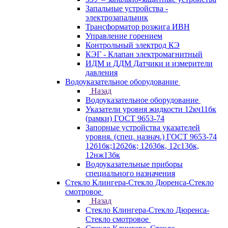
Запальные устройства -
электрозапальник
Трансформатор розжига ИВН
Управление горением
Контрольный электрод КЭ
КЭГ - Клапан электромагнитный
ИДМ и ДДМ Датчики и измерители
давления
Водоуказательное оборудование
Назад
Водоуказательное оборудование
Указатели уровня жидкости 12кч11бк
(рамки) ГОСТ 9653-74
Запорные устройства указателей
уровня. (спец. назнач.) ГОСТ 9653-74
12б1бк;12б2бк; 12б3бк, 12с13бк,
12нж13бк
Водоуказательные приборы
специального назначения
Стекло Клингера-Стекло Дюренса-Стекло
смотровое
Назад
Стекло Клингера-Стекло Дюренса-
Стекло смотровое