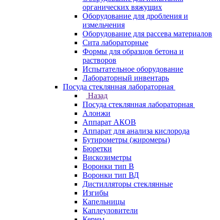
органических вяжущих
Оборудование для дробления и
измельчения
Оборудование для рассева материалов
Сита лабораторные
Формы для образцов бетона и
растворов
Испытательное оборудование
Лабораторный инвентарь
Посуда стеклянная лабораторная
Назад
Посуда стеклянная лабораторная
Алонжи
Аппарат АКОВ
Аппарат для анализа кислорода
Бутирометры (жиромеры)
Бюретки
Вискозиметры
Воронки тип В
Воронки тип ВД
Дистилляторы стеклянные
Изгибы
Капельницы
Каплеуловители
Керны