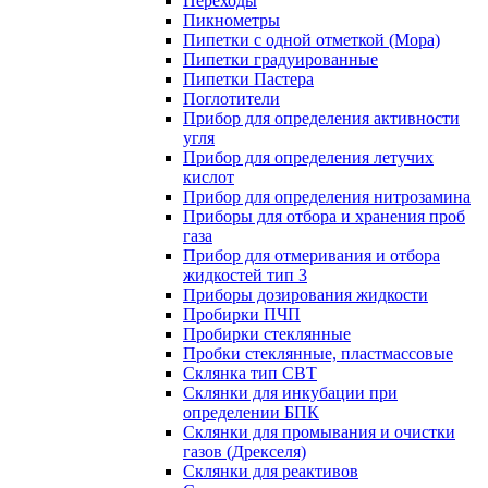
Переходы
Пикнометры
Пипетки с одной отметкой (Мора)
Пипетки градуированные
Пипетки Пастера
Поглотители
Прибор для определения активности
угля
Прибор для определения летучих
кислот
Прибор для определения нитрозамина
Приборы для отбора и хранения проб
газа
Прибор для отмеривания и отбора
жидкостей тип 3
Приборы дозирования жидкости
Пробирки ПЧП
Пробирки стеклянные
Пробки стеклянные, пластмассовые
Склянка тип СВТ
Склянки для инкубации при
определении БПК
Склянки для промывания и очистки
газов (Дрекселя)
Склянки для реактивов