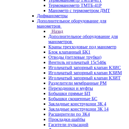
Термоманометр ТМТБ-41Т
Термоманометр ТМТБ-41Р
Манометр с термометром ДМТ
Дифманометры
Дополнительное оборудование для
манометров
Назад
Дополнительное оборудование для
манометров
Краны трехходовые под манометр
Блок клапанный БК1
Отводы (петлевые трубки)
Вентиль игольчатый 15с54бк
Игольчатый запорный клапан КЗИС
Игольчатый запорный клапан КЗИМ
Игольчатый запорный клапан КЗИТ
Разделители мембранные РМ
Переходники и муфты
Бобышки прямые БП
Бобышки скошенные БС
Закладные конструкции ЗК 4
Закладные конструкции ЗК 14
Расширители по ЗК4
Прокладки-шайбы
Гасители пульсаций