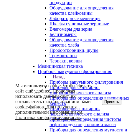
продукции
Оборудование для определения
качества клейковины
Лабораторные мельницы
Шкафы сушильные зерновые
Влагомеры для зерна
Белизномеры
Оборудование для определения
качества хлеба
Пробоотборники, щупы
Термоштанги
Черпаки, ковши
Медицинская техника
Приборы вакуумного фильтрования
Назад
Приборы вакуумного фильтрования
Мы используем cookie, чтобы сделать
Приборы для санитарно-
сайт ещё удобнее. Продолжая
микробиологического анализа
использовать данный сайт, вы
Приборы для определения взвешенных
соглашаетесь с использованием нами
Принять
веществ
cookie-файлов. Для получения
Приборы для санитарно-
дополнительной информации см.
паразитологического анализа
Политика конфиденциальности
.
Приборы для определения чистоты
нефтепродуктов, топлив и масел
Приборы для определения мутности и