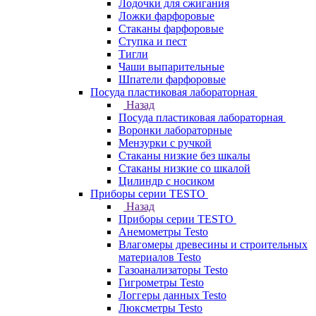
Лодочки для сжигания
Ложки фарфоровые
Стаканы фарфоровые
Ступка и пест
Тигли
Чаши выпарительные
Шпатели фарфоровые
Посуда пластиковая лабораторная
Назад
Посуда пластиковая лабораторная
Воронки лабораторные
Мензурки с ручкой
Стаканы низкие без шкалы
Стаканы низкие со шкалой
Цилиндр с носиком
Приборы серии TESTO
Назад
Приборы серии TESTO
Анемометры Testo
Влагомеры древесины и строительных
материалов Testo
Газоанализаторы Testo
Гигрометры Testo
Логгеры данных Testo
Люксметры Testo