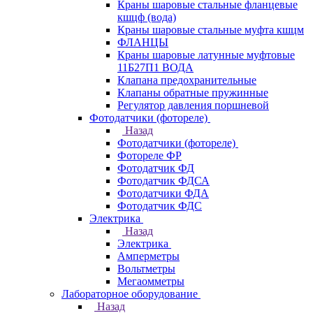
Краны шаровые стальные фланцевые
кшцф (вода)
Краны шаровые стальные муфта кшцм
ФЛАНЦЫ
Краны шаровые латунные муфтовые
11Б27П1 ВОДА
Клапана предохранительные
Клапаны обратные пружинные
Регулятор давления поршневой
Фотодатчики (фотореле)
Назад
Фотодатчики (фотореле)
Фотореле ФР
Фотодатчик ФД
Фотодатчик ФДСА
Фотодатчики ФДА
Фотодатчик ФДС
Электрика
Назад
Электрика
Амперметры
Вольтметры
Мегаомметры
Лабораторное оборудование
Назад