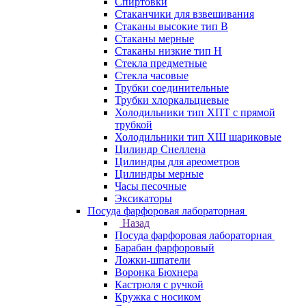
Спиртовки
Стаканчики для взвешивания
Стаканы высокие тип В
Стаканы мерные
Стаканы низкие тип Н
Стекла предметные
Стекла часовые
Трубки соединительные
Трубки хлоркальциевые
Холодильники тип ХПТ с прямой
трубкой
Холодильники тип ХШ шариковые
Цилиндр Снеллена
Цилиндры для ареометров
Цилиндры мерные
Часы песочные
Эксикаторы
Посуда фарфоровая лабораторная
Назад
Посуда фарфоровая лабораторная
Барабан фарфоровый
Ложки-шпатели
Воронка Бюхнера
Кастрюля с ручкой
Кружка с носиком