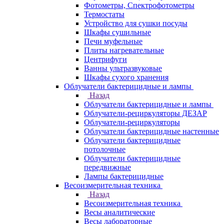
Фотометры, Спектрофотометры
Термостаты
Устройство для сушки посуды
Шкафы сушильные
Печи муфельные
Плиты нагревательные
Центрифуги
Ванны ультразвуковые
Шкафы сухого хранения
Облучатели бактерицидные и лампы
Назад
Облучатели бактерицидные и лампы
Облучатели-рециркуляторы ДЕЗАР
Облучатели-рециркуляторы
Облучатели бактерицидные настенные
Облучатели бактерицидные
потолочные
Облучатели бактерицидные
передвижные
Лампы бактерицидные
Весоизмерительная техника
Назад
Весоизмерительная техника
Весы аналитические
Весы лабораторные