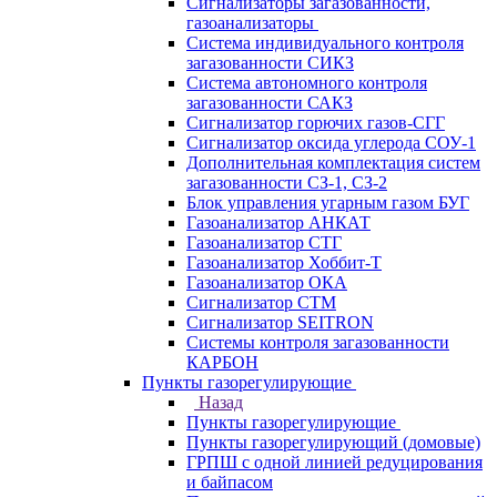
Сигнализаторы загазованности,
газоанализаторы
Система индивидуального контроля
загазованности СИКЗ
Система автономного контроля
загазованности САКЗ
Сигнализатор горючих газов-СГГ
Сигнализатор оксида углерода СОУ-1
Дополнительная комплектация систем
загазованности СЗ-1, СЗ-2
Блок управления угарным газом БУГ
Газоанализатор АНКАТ
Газоанализатор СТГ
Газоанализатор Хоббит-Т
Газоанализатор ОКА
Сигнализатор СТМ
Сигнализатор SEITRON
Системы контроля загазованности
КАРБОН
Пункты газорегулирующие
Назад
Пункты газорегулирующие
Пункты газорегулирующий (домовые)
ГРПШ с одной линией редуцирования
и байпасом