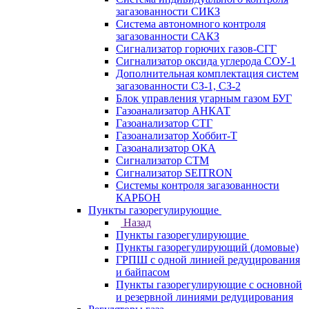
загазованности СИКЗ
Система автономного контроля
загазованности САКЗ
Сигнализатор горючих газов-СГГ
Сигнализатор оксида углерода СОУ-1
Дополнительная комплектация систем
загазованности СЗ-1, СЗ-2
Блок управления угарным газом БУГ
Газоанализатор АНКАТ
Газоанализатор СТГ
Газоанализатор Хоббит-Т
Газоанализатор ОКА
Сигнализатор СТМ
Сигнализатор SEITRON
Системы контроля загазованности
КАРБОН
Пункты газорегулирующие
Назад
Пункты газорегулирующие
Пункты газорегулирующий (домовые)
ГРПШ с одной линией редуцирования
и байпасом
Пункты газорегулирующие с основной
и резервной линиями редуцирования