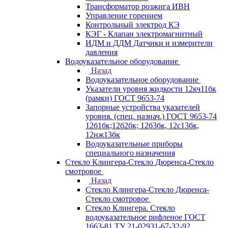
Трансформатор розжига ИВН
Управление горением
Контрольный электрод КЭ
КЭГ - Клапан электромагнитный
ИДМ и ДДМ Датчики и измерители
давления
Водоуказательное оборудование
Назад
Водоуказательное оборудование
Указатели уровня жидкости 12кч11бк
(рамки) ГОСТ 9653-74
Запорные устройства указателей
уровня. (спец. назнач.) ГОСТ 9653-74
12б1бк;12б2бк; 12б3бк, 12с13бк,
12нж13бк
Водоуказательные приборы
специального назначения
Стекло Клингера-Стекло Дюренса-Стекло
смотровое
Назад
Стекло Клингера-Стекло Дюренса-
Стекло смотровое
Стекло Клингера. Стекло
водоуказательное рифленое ГОСТ
1663-81 ТУ 21-02931-67-32-92