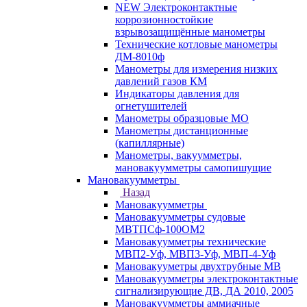
NEW Электроконтактные
коррозионностойкие
взрывозащищённые манометры
Технические котловые манометры
ДМ-8010ф
Манометры для измерения низких
давлений газов КМ
Индикаторы давления для
огнетушителей
Манометры образцовые МО
Манометры дистанционные
(капиллярные)
Манометры, вакуумметры,
мановакуумметры самопишущие
Мановакуумметры
Назад
Мановакуумметры
Мановакуумметры судовые
МВТПСф-100ОМ2
Мановакуумметры технические
МВП2-Уф, МВП3-Уф, МВП-4-Уф
Мановакууметры двухтрубные МВ
Мановакуумметры электроконтактные
сигнализирующие ДВ, ДА 2010, 2005
Мановакуумметры аммиачные