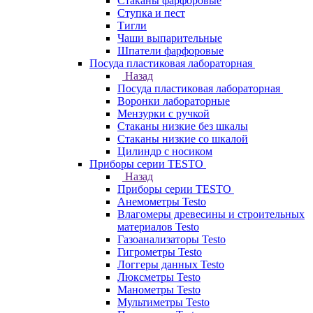
Стаканы фарфоровые
Ступка и пест
Тигли
Чаши выпарительные
Шпатели фарфоровые
Посуда пластиковая лабораторная
Назад
Посуда пластиковая лабораторная
Воронки лабораторные
Мензурки с ручкой
Стаканы низкие без шкалы
Стаканы низкие со шкалой
Цилиндр с носиком
Приборы серии TESTO
Назад
Приборы серии TESTO
Анемометры Testo
Влагомеры древесины и строительных
материалов Testo
Газоанализаторы Testo
Гигрометры Testo
Логгеры данных Testo
Люксметры Testo
Манометры Testo
Мультиметры Testo