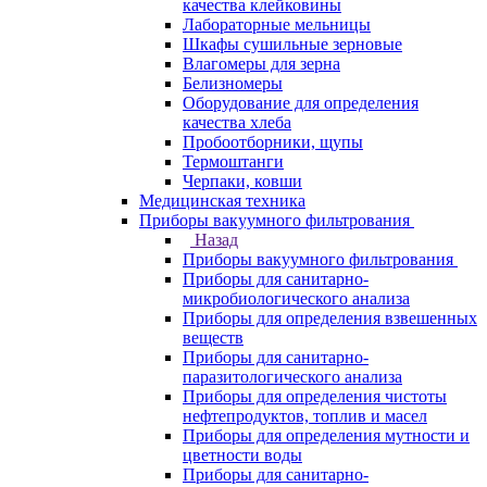
качества клейковины
Лабораторные мельницы
Шкафы сушильные зерновые
Влагомеры для зерна
Белизномеры
Оборудование для определения
качества хлеба
Пробоотборники, щупы
Термоштанги
Черпаки, ковши
Медицинская техника
Приборы вакуумного фильтрования
Назад
Приборы вакуумного фильтрования
Приборы для санитарно-
микробиологического анализа
Приборы для определения взвешенных
веществ
Приборы для санитарно-
паразитологического анализа
Приборы для определения чистоты
нефтепродуктов, топлив и масел
Приборы для определения мутности и
цветности воды
Приборы для санитарно-