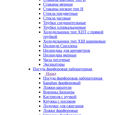
Стаканы мерные
Стаканы низкие тип Н
Стекла предметные
Стекла часовые
Трубки соединительные
Трубки хлоркальциевые
Холодильники тип ХПТ с прямой
трубкой
Холодильники тип ХШ шариковые
Цилиндр Снеллена
Цилиндры для ареометров
Цилиндры мерные
Часы песочные
Эксикаторы
Посуда фарфоровая лабораторная
Назад
Посуда фарфоровая лабораторная
Барабан фарфоровый
Ложки-шпатели
Воронка Бюхнера
Кастрюля с ручкой
Кружка с носиком
Лодочки для сжигания
Ложки фарфоровые