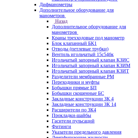
Дифманометры
Дополнительное оборудование для
манометров
Назад
Дополнительное оборудование для
манометров
Краны трехходовые под манометр
Блок клапанный БК1
Отводы (петлевые трубки)
Вентиль игольчатый 15с54бк
Игольчатый запорный клапан КЗИС
Игольчатый запорный клапан КЗИМ
Игольчатый запорный клапан КЗИТ
Разделители мембранные РМ
Переходники и муфты
Бобышки прямые БП
Бобышки скошенные БС
Закладные конструкции ЗК 4
Закладные конструкции ЗК 14
Расширители по ЗК4
Прокладки-шайбы
Гасители пульсаций
Фитинги
Указатели предельного давления
Демпфирующие жидкости