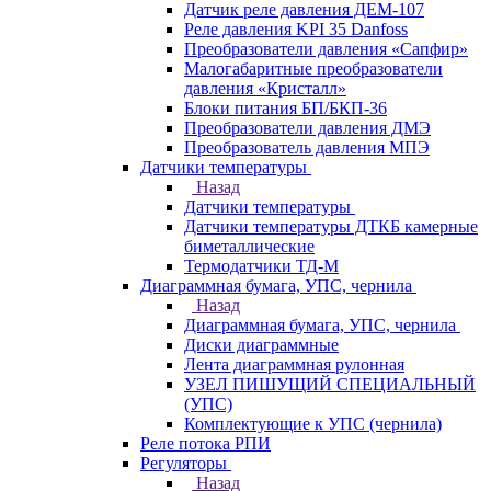
Датчик реле давления ДЕМ-107
Реле давления KPI 35 Danfoss
Преобразователи давления «Сапфир»
Малогабаритные преобразователи
давления «Кристалл»
Блоки питания БП/БКП-36
Преобразователи давления ДМЭ
Преобразователь давления МПЭ
Датчики температуры
Назад
Датчики температуры
Датчики температуры ДТКБ камерные
биметаллические
Термодатчики ТД-М
Диаграммная бумага, УПС, чернила
Назад
Диаграммная бумага, УПС, чернила
Диски диаграммные
Лента диаграммная рулонная
УЗЕЛ ПИШУЩИЙ СПЕЦИАЛЬНЫЙ
(УПС)
Комплектующие к УПС (чернила)
Реле потока РПИ
Регуляторы
Назад