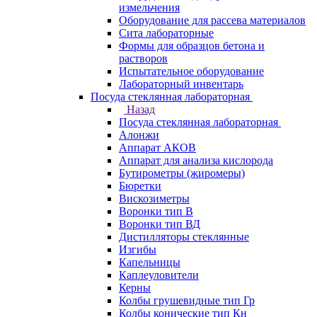
измельчения
Оборудование для рассева материалов
Сита лабораторные
Формы для образцов бетона и
растворов
Испытательное оборудование
Лабораторный инвентарь
Посуда стеклянная лабораторная
Назад
Посуда стеклянная лабораторная
Алонжи
Аппарат АКОВ
Аппарат для анализа кислорода
Бутирометры (жиромеры)
Бюретки
Вискозиметры
Воронки тип В
Воронки тип ВД
Дистилляторы стеклянные
Изгибы
Капельницы
Каплеуловители
Керны
Колбы грушевидные тип Гр
Колбы конические тип Кн