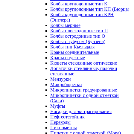
Колбы круглодонные тип К
Колбы круглодонные тип КП (Вюрца)
Колбы круглодонные тип КРН
(Энглера)
Колбы мерные
Колбы плоскодонные тип П
Колбы остродонные тип О
Колбы с тубусом (Бунзена)
Колбы тип Кьельдаля
Краны соединительные
Краны спускные
Кюветы стеклянные оптические
Лопаточки стеклянные, палочки
стеклянные
Мензурки
Микробюретки
Микропипетки градуированные
Микропипетки с одной отметкой
(Сали)
Муфты
Насадки для экстрагирования
Нефтеотстойник
Переходы
Пикнометры
Пипетки с одной отметкой (Мора)