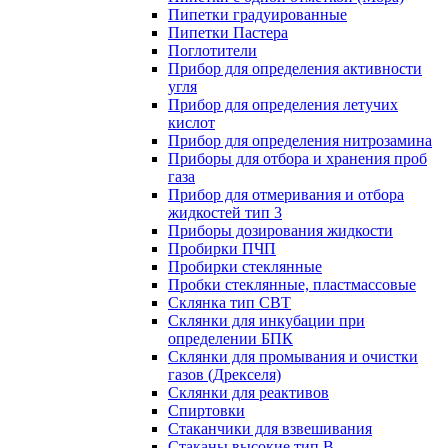
Пипетки градуированные
Пипетки Пастера
Поглотители
Прибор для определения активности
угля
Прибор для определения летучих
кислот
Прибор для определения нитрозамина
Приборы для отбора и хранения проб
газа
Прибор для отмеривания и отбора
жидкостей тип 3
Приборы дозирования жидкости
Пробирки ПЧП
Пробирки стеклянные
Пробки стеклянные, пластмассовые
Склянка тип СВТ
Склянки для инкубации при
определении БПК
Склянки для промывания и очистки
газов (Дрекселя)
Склянки для реактивов
Спиртовки
Стаканчики для взвешивания
Стаканы высокие тип В