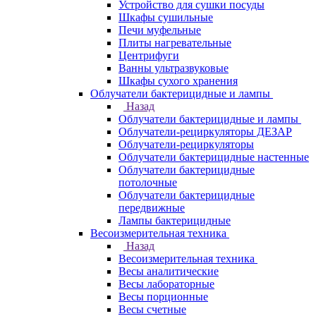
Устройство для сушки посуды
Шкафы сушильные
Печи муфельные
Плиты нагревательные
Центрифуги
Ванны ультразвуковые
Шкафы сухого хранения
Облучатели бактерицидные и лампы
Назад
Облучатели бактерицидные и лампы
Облучатели-рециркуляторы ДЕЗАР
Облучатели-рециркуляторы
Облучатели бактерицидные настенные
Облучатели бактерицидные
потолочные
Облучатели бактерицидные
передвижные
Лампы бактерицидные
Весоизмерительная техника
Назад
Весоизмерительная техника
Весы аналитические
Весы лабораторные
Весы порционные
Весы счетные