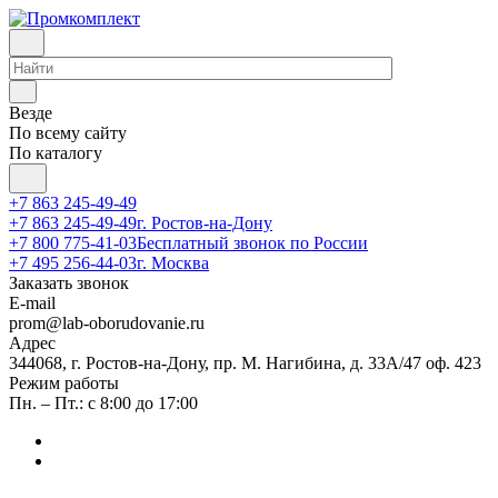
Везде
По всему сайту
По каталогу
+7 863 245-49-49
+7 863 245-49-49
г. Ростов-на-Дону
+7 800 775-41-03
Бесплатный звонок по России
+7 495 256-44-03
г. Москва
Заказать звонок
E-mail
prom@lab-oborudovanie.ru
Адрес
344068, г. Ростов-на-Дону, пр. М. Нагибина, д. 33А/47 оф. 423
Режим работы
Пн. – Пт.: с 8:00 до 17:00