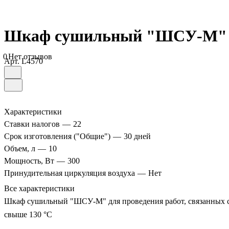
Шкаф сушильный "ШСУ-М"
0
Нет отзывов
Арт.
L4570
Характеристики
Ставки налогов
—
22
Срок изготовления ("Общие")
—
30 дней
Объем, л
—
10
Мощность, Вт
—
300
Принудительная циркуляция воздуха
—
Нет
Все характеристики
Шкаф сушильный "ШСУ-М" для проведения работ, связанных с с
свыше 130 °С