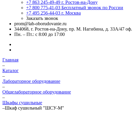
+7 863 245-49-49
г. Ростов-на-Дону
+7 800 775-41-03
Бесплатный звонок по России
+7 495 256-44-03
г. Москва
Заказать звонок
prom@lab-oborudovanie.ru
344068, г. Ростов-на-Дону, пр. М. Нагибина, д. 33А/47 оф.
Пн. – Пт.: с 8:00 до 17:00
Главная
–
Каталог
–
Лабораторное оборудование
–
Общелабораторное оборудование
–
Шкафы сушильные
–
Шкаф сушильный "ШСУ-М"