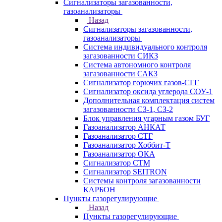
Сигнализаторы загазованности,
газоанализаторы
Назад
Сигнализаторы загазованности,
газоанализаторы
Система индивидуального контроля
загазованности СИКЗ
Система автономного контроля
загазованности САКЗ
Сигнализатор горючих газов-СГГ
Сигнализатор оксида углерода СОУ-1
Дополнительная комплектация систем
загазованности СЗ-1, СЗ-2
Блок управления угарным газом БУГ
Газоанализатор АНКАТ
Газоанализатор СТГ
Газоанализатор Хоббит-Т
Газоанализатор ОКА
Сигнализатор СТМ
Сигнализатор SEITRON
Системы контроля загазованности
КАРБОН
Пункты газорегулирующие
Назад
Пункты газорегулирующие