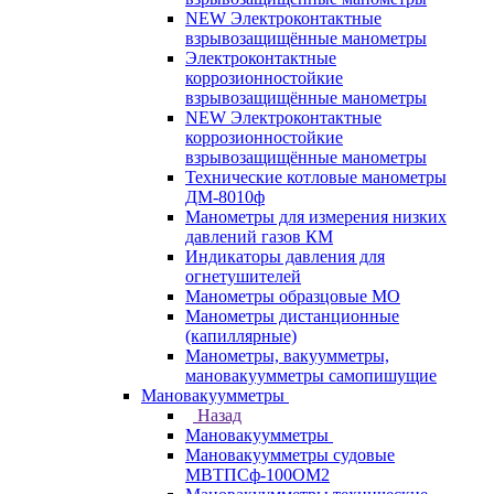
NEW Электроконтактные
взрывозащищённые манометры
Электроконтактные
коррозионностойкие
взрывозащищённые манометры
NEW Электроконтактные
коррозионностойкие
взрывозащищённые манометры
Технические котловые манометры
ДМ-8010ф
Манометры для измерения низких
давлений газов КМ
Индикаторы давления для
огнетушителей
Манометры образцовые МО
Манометры дистанционные
(капиллярные)
Манометры, вакуумметры,
мановакуумметры самопишущие
Мановакуумметры
Назад
Мановакуумметры
Мановакуумметры судовые
МВТПСф-100ОМ2