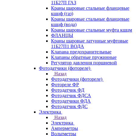
11Б27П ГАЗ
Краны шаровые стальные фланцевые
кшцф (газ)
Краны шаровые стальные фланцевые
кшцф (вода)
Краны шаровые стальные муфта кшцм
ФЛАНЦЫ
Краны шаровые латунные муфтовые
11Б27П1 ВОДА
Клапана предохранительные
Клапаны обратные пружинные
Регулятор давления поршневой
Фотодатчики (фотореле)
Назад
Фотодатчики (фотореле)
Фотореле ФР
Фотодатчик ФД
Фотодатчик ФДСА
Фотодатчики ФДА
Фотодатчик ФДС
Электрика
Назад
Электрика
Амперметры
Вольтметры