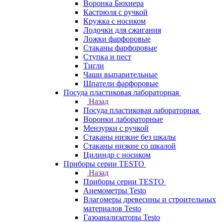
Воронка Бюхнера
Кастрюля с ручкой
Кружка с носиком
Лодочки для сжигания
Ложки фарфоровые
Стаканы фарфоровые
Ступка и пест
Тигли
Чаши выпарительные
Шпатели фарфоровые
Посуда пластиковая лабораторная
Назад
Посуда пластиковая лабораторная
Воронки лабораторные
Мензурки с ручкой
Стаканы низкие без шкалы
Стаканы низкие со шкалой
Цилиндр с носиком
Приборы серии TESTO
Назад
Приборы серии TESTO
Анемометры Testo
Влагомеры древесины и строительных
материалов Testo
Газоанализаторы Testo