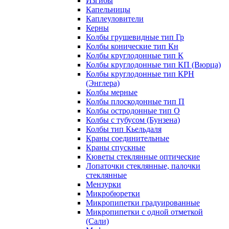
Изгибы
Капельницы
Каплеуловители
Керны
Колбы грушевидные тип Гр
Колбы конические тип Кн
Колбы круглодонные тип К
Колбы круглодонные тип КП (Вюрца)
Колбы круглодонные тип КРН
(Энглера)
Колбы мерные
Колбы плоскодонные тип П
Колбы остродонные тип О
Колбы с тубусом (Бунзена)
Колбы тип Кьельдаля
Краны соединительные
Краны спускные
Кюветы стеклянные оптические
Лопаточки стеклянные, палочки
стеклянные
Мензурки
Микробюретки
Микропипетки градуированные
Микропипетки с одной отметкой
(Сали)