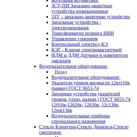
Котельная автоматика
ЗСУ-ПИ Запально-защитные
устройства инжекционные
ЗЗУ – запально-защитные устройства
Запальные устройства -
электрозапальник
Трансформатор розжига ИВН
Управление горением
Контрольный электрод КЭ
КЭГ - Клапан электромагнитный
ИДМ и ДДМ Датчики и измерители
давления
Водоуказательное оборудование
Назад
Водоуказательное оборудование
Указатели уровня жидкости 12кч11бк
(рамки) ГОСТ 9653-74
Запорные устройства указателей
уровня. (спец. назнач.) ГОСТ 9653-74
12б1бк;12б2бк; 12б3бк, 12с13бк,
12нж13бк
Водоуказательные приборы
специального назначения
Стекло Клингера-Стекло Дюренса-Стекло
смотровое