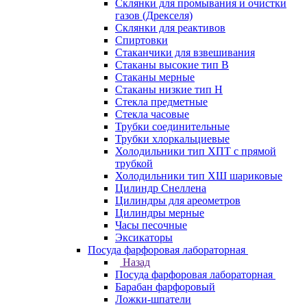
Склянки для промывания и очистки
газов (Дрекселя)
Склянки для реактивов
Спиртовки
Стаканчики для взвешивания
Стаканы высокие тип В
Стаканы мерные
Стаканы низкие тип Н
Стекла предметные
Стекла часовые
Трубки соединительные
Трубки хлоркальциевые
Холодильники тип ХПТ с прямой
трубкой
Холодильники тип ХШ шариковые
Цилиндр Снеллена
Цилиндры для ареометров
Цилиндры мерные
Часы песочные
Эксикаторы
Посуда фарфоровая лабораторная
Назад
Посуда фарфоровая лабораторная
Барабан фарфоровый
Ложки-шпатели