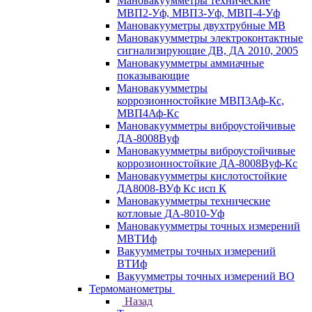
Мановакуумметры технические
МВП2-Уф, МВП3-Уф, МВП-4-Уф
Мановакууметры двухтрубные МВ
Мановакуумметры электроконтактные
сигнализирующие ДВ, ДА 2010, 2005
Мановакуумметры аммиачные
показывающие
Мановакуумметры
коррозионностойкие МВП3Аф-Кс,
МВП4Аф-Кс
Мановакуумметры виброустойчивые
ДА-8008Вуф
Мановакуумметры виброустойчивые
коррозионностойкие ДА-8008Вуф-Кс
Мановакуумметры кислотостойкие
ДА8008-ВУф Кс исп К
Мановакуумметры технические
котловые ДА-8010-Уф
Мановакуумметры точных измерений
МВТИф
Вакуумметры точных измерений
ВТИф
Вакуумметры точных измерений ВО
Термоманометры
Назад