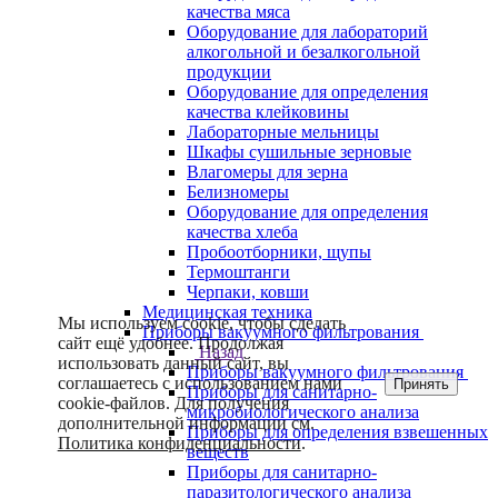
качества мяса
Оборудование для лабораторий
алкогольной и безалкогольной
продукции
Оборудование для определения
качества клейковины
Лабораторные мельницы
Шкафы сушильные зерновые
Влагомеры для зерна
Белизномеры
Оборудование для определения
качества хлеба
Пробоотборники, щупы
Термоштанги
Черпаки, ковши
Медицинская техника
Мы используем cookie, чтобы сделать
Приборы вакуумного фильтрования
сайт ещё удобнее. Продолжая
Назад
использовать данный сайт, вы
Приборы вакуумного фильтрования
соглашаетесь с использованием нами
Принять
Приборы для санитарно-
cookie-файлов. Для получения
микробиологического анализа
дополнительной информации см.
Приборы для определения взвешенных
Политика конфиденциальности
.
веществ
Приборы для санитарно-
паразитологического анализа