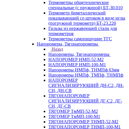
Термометры общетехнические
специальные (с пружиной) БТ-30.010
Термометр биметаллический
показывающий со штоком в виде иглы
(погружной термометр) БТ-23.220
Гильзы из нержавеющей стали для
термометров
Термометры самопишущие ТГС
Напоромеры, Тягонапоромеры
Назад
Напоромеры, Тягонапоромеры
НАПОРОМЕР НМП-52-М2
НАПОРОМЕР НМП-100-М1
Напоромеры НМПф, ТНМПф 63мм
Напоромеры НМПф, ТМПф, ТНМПф
НАПОРОМЕР
СИГНАЛИЗИРУЮЩИЙ ДН-С2, ДН-
СН, ДН-СВ
ТЯГОНАПОРОМЕР
СИГНАЛИЗИРУЮЩИЙ ДГ-С2, ДГ-
СН, ДГ-СВ
ТЯГОМЕР ТмМП-52-М2
ТЯГОМЕР ТмМП-100-М1
ТЯГОНАПОРОМЕР ТНМП-52-М2
ТЯГОНАПОРОМЕР ТНМП-100-М1