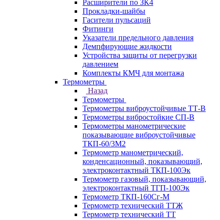
Расширители по ЗК4
Прокладки-шайбы
Гасители пульсаций
Фитинги
Указатели предельного давления
Демпфирующие жидкости
Устройства защиты от перегрузки
давлением
Комплекты КМЧ для монтажа
Термометры
Назад
Термометры
Термометры виброустойчивые ТТ-В
Термометры вибростойкие СП-В
Термометры манометрические
показывающие виброустойчивые
ТКП-60/3М2
Термометр манометрический,
конденсационный, показывающий,
электроконтактный ТКП-100Эк
Термометр газовый, показывающий,
электроконтактный ТГП-100Эк
Термометр ТКП-160Сг-М
Термометр технический ТТЖ
Термометр технический ТТ