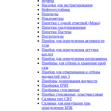
Муфты
Насадки для экстрагирования
Нефтеотстойник
Переходы
Пикнометры
Пипетки с одной отметкой (Мора)
Пипетки градуированные
Пипетки Пастера
Поглотители
Прибор для определения активности
угля
Прибор для определения летучих
кислот
Прибор для определения нитрозамина
Приборы для отбора и хранения проб
газа
Прибор для отмеривания и отбора
жидкостей тип 3
Приборы дозирования жидкости
Пробирки ПЧП
Пробирки стеклянные
Пробки стеклянные, пластмассовые
Склянка тип СВТ
Склянки для инкубации при
определении БПК