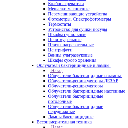
Колбонагреватели
Мешалки магнитные
Перемешивающие устройства
Фотометры, Спектрофотометры
Термостаты
Устройство для сушки посуды
Шкафы сушильные
Печи муфельные
Плиты нагревательные
Центрифуги
Ванны ультразвуковые
Шкафы сухого хранения
Облучатели бактерицидные и лампы
Назад
Облучатели бактерицидные и лампы
Облучатели-рециркуляторы ДЕЗАР
Облучатели-рециркуляторы
Облучатели бактерицидные настенные
Облучатели бактерицидные
потолочные
Облучатели бактерицидные
передвижные
Лампы бактерицидные
Весоизмерительная техника
Назад